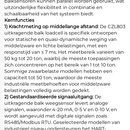
balksensoren kunnen parallel worden gebruikt, wat
uitzonderlijke flexibiliteit in combinatie en
schaalbaarheid van het systeem biedt.
Kernfuncties
1) Krachtmeting op middellange afstand:
De CZL803
uitkragende balk loadcell is specifiek ontworpen
voor statische en quasi-dynamische weging van
middelzware en lichte belastingen, met een
responstijd van ≤ 7 ms. Het meetbereik varieert van
50 kg tot 20 ton, waarbij de meeste toepassingen
zich concentreren op het bereik van 1 tot 10 ton.
Sommige zwaarbelaste modellen hebben een
capaciteit tot 50 ton, waardoor de meeste
industriële meetbehoeften voor middelzware
belastingen volledig worden gedekt.
2) Gestandaardiseerde signaaluitgang:
De
uitkragende balk weegsensor levert analoge
signalen, waaronder 4-20 mA, 0-5 V en 0-10 V, en
wordt aangevuld met digitale signalen zoals
RS485/Modbus RTU. Geselecteerde modellen van
industrieel niveau ondersteunen het HART-