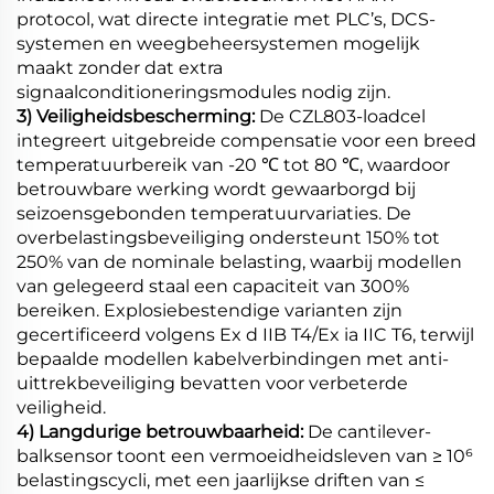
protocol, wat directe integratie met PLC’s, DCS-
systemen en weegbeheersystemen mogelijk
maakt zonder dat extra
signaalconditioneringsmodules nodig zijn.
3) Veiligheidsbescherming:
De CZL803-loadcel
integreert uitgebreide compensatie voor een breed
temperatuurbereik van -20 ℃ tot 80 ℃, waardoor
betrouwbare werking wordt gewaarborgd bij
seizoensgebonden temperatuurvariaties. De
overbelastingsbeveiliging ondersteunt 150% tot
250% van de nominale belasting, waarbij modellen
van gelegeerd staal een capaciteit van 300%
bereiken. Explosiebestendige varianten zijn
gecertificeerd volgens Ex d IIB T4/Ex ia IIC T6, terwijl
bepaalde modellen kabelverbindingen met anti-
uittrekbeveiliging bevatten voor verbeterde
veiligheid.
4) Langdurige betrouwbaarheid:
De cantilever-
balksensor toont een vermoeidheidsleven van ≥ 10⁶
belastingscycli, met een jaarlijkse driften van ≤