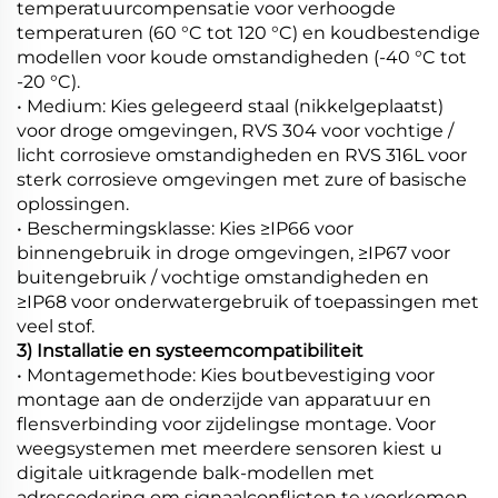
temperatuurcompensatie voor verhoogde
temperaturen (60 °C tot 120 °C) en koudbestendige
modellen voor koude omstandigheden (-40 °C tot
-20 °C).
• Medium: Kies gelegeerd staal (nikkelgeplaatst)
voor droge omgevingen, RVS 304 voor vochtige /
licht corrosieve omstandigheden en RVS 316L voor
sterk corrosieve omgevingen met zure of basische
oplossingen.
• Beschermingsklasse: Kies ≥IP66 voor
binnengebruik in droge omgevingen, ≥IP67 voor
buitengebruik / vochtige omstandigheden en
≥IP68 voor onderwatergebruik of toepassingen met
veel stof.
3) Installatie en systeemcompatibiliteit
• Montagemethode: Kies boutbevestiging voor
montage aan de onderzijde van apparatuur en
flensverbinding voor zijdelingse montage. Voor
weegsystemen met meerdere sensoren kiest u
digitale uitkragende balk-modellen met
adrescodering om signaalconflicten te voorkomen.