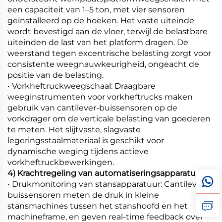
een capaciteit van 1–5 ton, met vier sensoren
geïnstalleerd op de hoeken. Het vaste uiteinde
wordt bevestigd aan de vloer, terwijl de belastbare
uiteinden de last van het platform dragen. De
weerstand tegen excentrische belasting zorgt voor
consistente weegnauwkeurigheid, ongeacht de
positie van de belasting.
• Vorkheftruckweegschaal: Draagbare
weeginstrumenten voor vorkheftrucks maken
gebruik van cantilever-buissensoren op de
vorkdrager om de verticale belasting van goederen
te meten. Het slijtvaste, slagvaste
legeringsstaalmateriaal is geschikt voor
dynamische weging tijdens actieve
vorkheftruckbewerkingen.
4) Krachtregeling van automatiseringsapparatuur
• Drukmonitoring van stansapparatuur: Cantilever-
buissensoren meten de druk in kleine
stansmachines tussen het stanshoofd en het
machineframe, en geven real-time feedback over