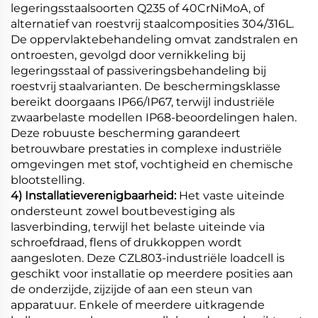
legeringsstaalsoorten Q235 of 40CrNiMoA, of
alternatief van roestvrij staalcomposities 304/316L.
De oppervlaktebehandeling omvat zandstralen en
ontroesten, gevolgd door vernikkeling bij
legeringsstaal of passiveringsbehandeling bij
roestvrij staalvarianten. De beschermingsklasse
bereikt doorgaans IP66/IP67, terwijl industriële
zwaarbelaste modellen IP68-beoordelingen halen.
Deze robuuste bescherming garandeert
betrouwbare prestaties in complexe industriële
omgevingen met stof, vochtigheid en chemische
blootstelling.
4) Installatieverenigbaarheid:
Het vaste uiteinde
ondersteunt zowel boutbevestiging als
lasverbinding, terwijl het belaste uiteinde via
schroefdraad, flens of drukkoppen wordt
aangesloten. Deze CZL803-industriële loadcell is
geschikt voor installatie op meerdere posities aan
de onderzijde, zijzijde of aan een steun van
apparatuur. Enkele of meerdere uitkragende