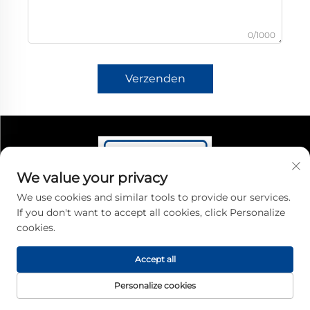
0/1000
Verzenden
We value your privacy
We use cookies and similar tools to provide our services.
If you don't want to accept all cookies, click Personalize
Guangdong South China Sea biedt precisie-
cookies.
meetproducten voor slim verkeer en industriële
Accept all
toepassingen. Onze rekstaven, drukcellen en
draagbare weegsystemen voor assen bieden hoge
Personalize cookies
nauwkeurigheid en betrouwbaarheid. Vertrouwd
STARTPAGINA
PRODUCTEN
E-MAIL
TEL