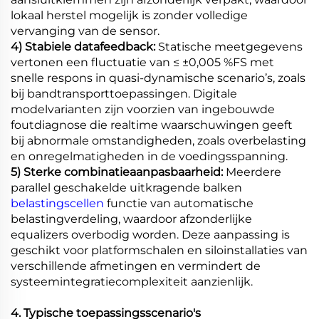
lokaal herstel mogelijk is zonder volledige
vervanging van de sensor.
4) Stabiele datafeedback:
Statische meetgegevens
vertonen een fluctuatie van ≤ ±0,005 %FS met
snelle respons in quasi-dynamische scenario’s, zoals
bij bandtransporttoepassingen. Digitale
modelvarianten zijn voorzien van ingebouwde
foutdiagnose die realtime waarschuwingen geeft
bij abnormale omstandigheden, zoals overbelasting
en onregelmatigheden in de voedingsspanning.
5) Sterke combinatieaanpasbaarheid:
Meerdere
parallel geschakelde uitkragende balken
belastingscellen
functie van automatische
belastingverdeling, waardoor afzonderlijke
equalizers overbodig worden. Deze aanpassing is
geschikt voor platformschalen en siloinstallaties van
verschillende afmetingen en vermindert de
systeemintegratiecomplexiteit aanzienlijk.
4. Typische toepassingsscenario's