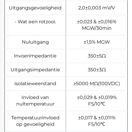
Uitgangsgevoeligheid
2,0±0,003 mV/V
- Wat een rotzooi.
±0,023 & ±0,016%
MGW/30min
Nuluitgang
±1,5% MGW
Invoerimpedantie
350±5Ω
Uitgangsimpedantie
350±3Ω
isolatieweerstand
≥5000 MΩ(100VDC)
Invloed van
±0,029 & ±0,019%
nultemperatuur
FS/10℃
Temperatuurinvloed
±0,017 & ±0,011%
op gevoeligheid
FS/10℃