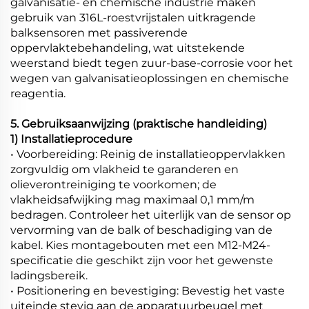
galvanisatie- en chemische industrie maken
gebruik van 316L-roestvrijstalen uitkragende
balksensoren met passiverende
oppervlaktebehandeling, wat uitstekende
weerstand biedt tegen zuur-base-corrosie voor het
wegen van galvanisatieoplossingen en chemische
reagentia.
5. Gebruiksaanwijzing (praktische handleiding)
1) Installatieprocedure
• Voorbereiding: Reinig de installatieoppervlakken
zorgvuldig om vlakheid te garanderen en
olieverontreiniging te voorkomen; de
vlakheidsafwijking mag maximaal 0,1 mm/m
bedragen. Controleer het uiterlijk van de sensor op
vervorming van de balk of beschadiging van de
kabel. Kies montagebouten met een M12-M24-
specificatie die geschikt zijn voor het gewenste
ladingsbereik.
• Positionering en bevestiging: Bevestig het vaste
uiteinde stevig aan de apparatuurbeugel met