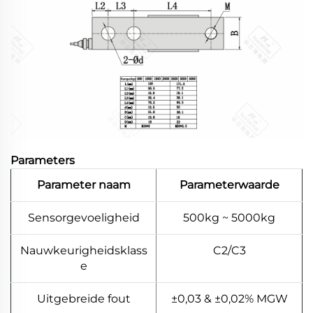
Parameters
Parameter naam
Parameterwaarde
Sensorgevoeligheid
500kg ~ 5000kg
Nauwkeurigheidsklass
C2/C3
e
Uitgebreide fout
±0,03 & ±0,02% MGW