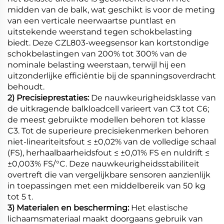
midden van de balk, wat geschikt is voor de meting
van een verticale neerwaartse puntlast en
uitstekende weerstand tegen schokbelasting
biedt. Deze CZL803-weegsensor kan kortstondige
schokbelastingen van 200% tot 300% van de
nominale belasting weerstaan, terwijl hij een
uitzonderlijke efficiëntie bij de spanningsoverdracht
behoudt.
2) Precisieprestaties:
De nauwkeurigheidsklasse van
de uitkragende balkloadcell varieert van C3 tot C6;
de meest gebruikte modellen behoren tot klasse
C3. Tot de superieure precisiekenmerken behoren
niet-lineariteitsfout ≤ ±0,02% van de volledige schaal
(FS), herhaalbaarheidsfout ≤ ±0,01% FS en nuldrift ≤
±0,003% FS/°C. Deze nauwkeurigheidsstabiliteit
overtreft die van vergelijkbare sensoren aanzienlijk
in toepassingen met een middelbereik van 50 kg
tot 5 t.
3) Materialen en bescherming:
Het elastische
lichaamsmateriaal maakt doorgaans gebruik van