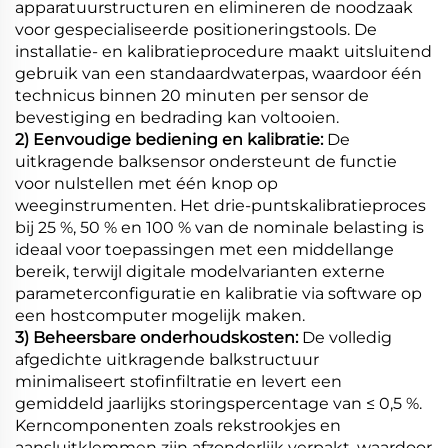
apparatuurstructuren en elimineren de noodzaak
voor gespecialiseerde positioneringstools. De
installatie- en kalibratieprocedure maakt uitsluitend
gebruik van een standaardwaterpas, waardoor één
technicus binnen 20 minuten per sensor de
bevestiging en bedrading kan voltooien.
2) Eenvoudige bediening en kalibratie:
De
uitkragende balksensor ondersteunt de functie
voor nulstellen met één knop op
weeginstrumenten. Het drie-puntskalibratieproces
bij 25 %, 50 % en 100 % van de nominale belasting is
ideaal voor toepassingen met een middellange
bereik, terwijl digitale modelvarianten externe
parameterconfiguratie en kalibratie via software op
een hostcomputer mogelijk maken.
3) Beheersbare onderhoudskosten:
De volledig
afgedichte uitkragende balkstructuur
minimaliseert stofinfiltratie en levert een
gemiddeld jaarlijks storingspercentage van ≤ 0,5 %.
Kerncomponenten zoals rekstrookjes en
aansluitklemmen zijn afzonderlijk verpakt, waardoor