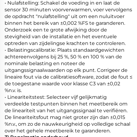
• Nulafstelling: Schakel de voeding in en laat de
sensor 30 minuten voorverwarmen, voer vervolgens
de opdracht "nulafstelling" uit om een nuluitvoer
binnen het bereik van ±0,002 %FS te garanderen.
Onderzoek een te grote afwijking door de
stevigheid van de installatie en het eventuele
optreden van zijdelingse krachten te controleren.
• Belastingscalibratie: Plaats standaardgewichten
achtereenvolgens bij 25 %, 50 % en 100 % van de
nominale belasting en noteer de
uitgangssignaalwaarden op elk punt. Corrigeer de
lineaire fout via de calibratiesoftware, zodat de fout ≤
de toegestane waarde voor klasse C3 van ±0,02
%n.v. is.
• Lineariteitstest: Selecteer vijf gelijkmatig
verdeelde testpunten binnen het meetbereik om
de lineariteit van het uitgangssignaal te verifiëren.
De lineariteitsfout mag niet groter zijn dan ±0,015
%n.v., om zo de nauwkeurigheid op volledige schaal
over het gehele meetbereik te garanderen.