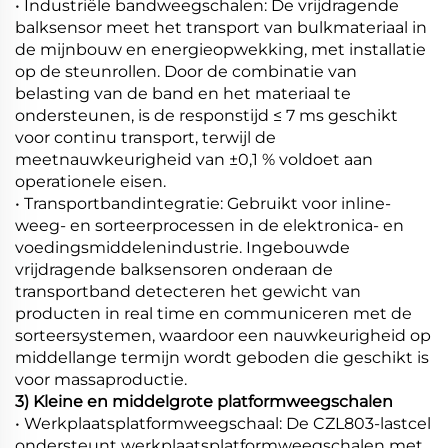
• Industriële bandweegschalen: De vrijdragende
balksensor meet het transport van bulkmateriaal in
de mijnbouw en energieopwekking, met installatie
op de steunrollen. Door de combinatie van
belasting van de band en het materiaal te
ondersteunen, is de responstijd ≤ 7 ms geschikt
voor continu transport, terwijl de
meetnauwkeurigheid van ±0,1 % voldoet aan
operationele eisen.
• Transportbandintegratie: Gebruikt voor inline-
weeg- en sorteerprocessen in de elektronica- en
voedingsmiddelenindustrie. Ingebouwde
vrijdragende balksensoren onderaan de
transportband detecteren het gewicht van
producten in real time en communiceren met de
sorteersystemen, waardoor een nauwkeurigheid op
middellange termijn wordt geboden die geschikt is
voor massaproductie.
3) Kleine en middelgrote platformweegschalen
• Werkplaatsplatformweegschaal: De CZL803-lastcel
ondersteunt werkplaatsplatformweegschalen met