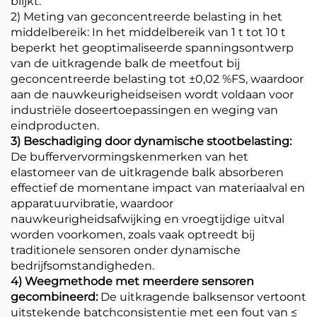
blijkt.
2) Meting van geconcentreerde belasting in het
middelbereik: In het middelbereik van 1 t tot 10 t
beperkt het geoptimaliseerde spanningsontwerp
van de uitkragende balk de meetfout bij
geconcentreerde belasting tot ±0,02 %FS, waardoor
aan de nauwkeurigheidseisen wordt voldaan voor
industriële doseertoepassingen en weging van
eindproducten.
3) Beschadiging door dynamische stootbelasting:
De buffervervormingskenmerken van het
elastomeer van de uitkragende balk absorberen
effectief de momentane impact van materiaalval en
apparatuurvibratie, waardoor
nauwkeurigheidsafwijking en vroegtijdige uitval
worden voorkomen, zoals vaak optreedt bij
traditionele sensoren onder dynamische
bedrijfsomstandigheden.
4) Weegmethode met meerdere sensoren
gecombineerd:
De uitkragende balksensor vertoont
uitstekende batchconsistentie met een fout van ≤