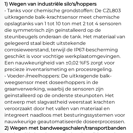
1) Wegen van industriële silo's/hoppers
• Tanks voor chemische grondstoffen: De CZL803
uitkragende balk-krachtsensor meet chemische
opslagtanks van 1 tot 10 ton met 2 tot 4 sensoren
die symmetrisch zijn geïnstalleerd op de
steunbeugels onderaan de tank. Het materiaal van
gelegeerd staal biedt uitstekende
corrosieweerstand, terwijl de IP67-bescherming
geschikt is voor vochtige werkplaatomgevingen.
Een nauwkeurigheid van ±0,02 %FS zorgt voor
precieze inventarismeting en procesregeling.
• Voeder-/meelhoppers: De uitkragende balk-
weegsensor meet doseerhoppers in de
graanverwerking, waarbij de sensoren zijn
geïnstalleerd op de onderste steunpoten. Het
ontwerp met slagvastheid weerstaat krachten
veroorzaakt door het vallen van materiaal en
integreert naadloos met besturingssystemen voor
nauwkeurige geautomatiseerde doseerprocessen.
2) Wegen met bandweegschalen/transportbanden