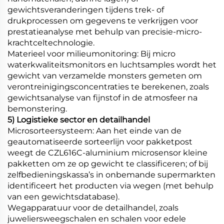
gewichtsveranderingen tijdens trek- of
drukprocessen om gegevens te verkrijgen voor
prestatieanalyse met behulp van precisie-micro-
krachtceltechnologie.
Materieel voor milieumonitoring: Bij micro
waterkwaliteitsmonitors en luchtsamples wordt het
gewicht van verzamelde monsters gemeten om
verontreinigingsconcentraties te berekenen, zoals
gewichtsanalyse van fijnstof in de atmosfeer na
bemonstering.
5) Logistieke sector en detailhandel
Microsorteersysteem: Aan het einde van de
geautomatiseerde sorteerlijn voor pakketpost
weegt de CZL616C-aluminium microsensor kleine
pakketten om ze op gewicht te classificeren; of bij
zelfbedieningskassa’s in onbemande supermarkten
identificeert het producten via wegen (met behulp
van een gewichtsdatabase).
Wegapparatuur voor de detailhandel, zoals
juweliersweegschalen en schalen voor edele