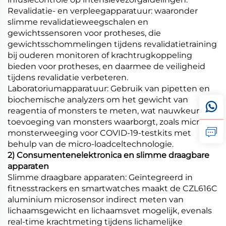
Revalidatie- en verpleegapparatuur: waaronder
slimme revalidatieweegschalen en
gewichtssensoren voor protheses, die
gewichtsschommelingen tijdens revalidatietraining
bij ouderen monitoren of krachtrugkoppeling
bieden voor protheses, en daarmee de veiligheid
tijdens revalidatie verbeteren.
Laboratoriumapparatuur: Gebruik van pipetten en
biochemische analyzers om het gewicht van
reagentia of monsters te meten, wat nauwkeurige
toevoeging van monsters waarborgt, zoals micro-
monsterweeging voor COVID-19-testkits met
behulp van de micro-loadceltechnologie.
2) Consumentenelektronica en slimme draagbare
apparaten
Slimme draagbare apparaten: Geïntegreerd in
fitnesstrackers en smartwatches maakt de CZL616C
aluminium microsensor indirect meten van
lichaamsgewicht en lichaamsvet mogelijk, evenals
real-time krachtmeting tijdens lichamelijke