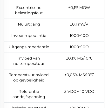
Excentrische
±0,1% MGW
belastingsfout
Nuluitgang
±0,1 mV/V
Invoerimpedantie
1000±10Ω
Uitgangsimpedantie
1000±10Ω
Invloed van
±0,1% MS/10℃
nultemperatuur
Temperatuurinvloed
±0,05% MS/10℃
op gevoeligheid
Referentie
3 VDC ~ 10 VDC
aandrijfspanning