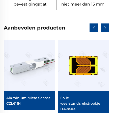
bevestigingsgat
niet meer dan 15 mm
Aanbevolen producten
Aluminium Micro Sensor
Folie-
el
CZL611N
weerstandsrekstrookje
HA-serie