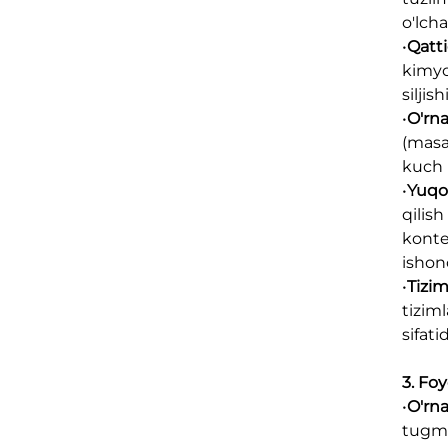
o'lcha
•
Qatti
kimyov
siljis
•
O'rna
(masa
kuch 
•
Yuqor
qilish
konte
ishonc
•
Tizi
tizim
sifati
3. Foy
•
O'rna
tugmal