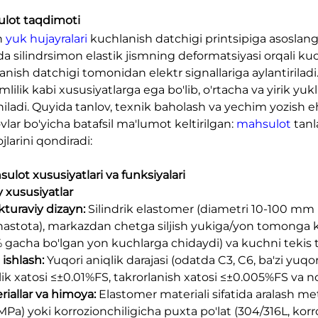
lot taqdimoti
n
yuk hujayralari
kuchlanish datchigi printsipiga asoslan
ida silindrsimon elastik jismning deformatsiyasi orqali kuc
nish datchigi tomonidan elektr signallariga aylantiriladi.
lilik kabi xususiyatlarga ega bo'lib, o'rtacha va yirik yukl
aniladi. Quyida tanlov, texnik baholash va yechim yozish e
vlar bo'yicha batafsil ma'lumot keltirilgan:
mahsulot
tanl
jlarini qondiradi:
sulot xususiyatlari va funksiyalari
y xususiyatlar
kturaviy dizayn:
Silindrik elastomer (diametri 10-100 mm ixt
hastota), markazdan chetga siljish yukiga/yon tomonga
% gacha bo'lgan yon kuchlarga chidaydi) va kuchni tekis 
 ishlash:
Yuqori aniqlik darajasi (odatda C3, C6, ba'zi yuqor
ik xatosi ≤±0.01%FS, takrorlanish xatosi ≤±0.005%FS va nol
riallar va himoya:
Elastomer materiali sifatida aralash meta
Pa) yoki korrozionchiligicha puxta po'lat (304/316L, korro