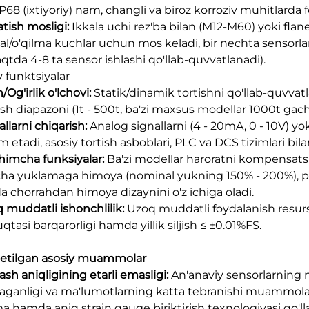
IP68 (ixtiyoriy) nam, changli va biroz korroziv muhitlard
atish mosligi:
Ikkala uchi rez'ba bilan (M12-M60) yoki flan
kal/o'qilma kuchlar uchun mos keladi, bir nechta sensorlar
aqtda 4-8 ta sensor ishlashi qo'llab-quvvatlanadi).
y funktsiyalar
/Og'irlik o'lchovi:
Statik/dinamik tortishni qo'llab-quvvat
ash diapazoni (1t - 500t, ba'zi maxsus modellar 1000t gach
allarni chiqarish:
Analog signallarni (4 - 20mA, 0 - 10V) y
 etadi, asosiy tortish asboblari, PLC va DCS tizimlari bil
himcha funksiyalar:
Ba'zi modellar haroratni kompensatsi
cha yuklamaga himoya (nominal yukning 150% - 200%), port
 chorrahdan himoya dizaynini o'z ichiga oladi.
 muddatli ishonchlilik:
Uzoq muddatli foydalanish resursi
qtasi barqarorligi hamda yillik siljish ≤ ±0.01%FS.
l etilgan asosiy muammolar
ash aniqligining etarli emasligi:
An'anaviy sensorlarnin
aganligi va ma'lumotlarning katta tebranishi muammolari
ma hamda aniq strain gauge biriktirish texnologiyasi qo'