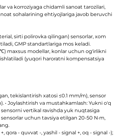
ar va korroziyaga chidamli sanoat tarozilari,
noat sohalarining ehtiyojlariga javob beruvchi
ial, sirti polirovka qilingan) sensorlar, xom
tiladi, GMP standartlariga mos keladi.
0℃) maxsus modellar, konlar uchun og'irlikni
 ishlatiladi (yuqori haroratni kompensatsiya
ngan, tekislantirish xatosi ≤0.1 mm/m), sensor
n). • Joylashtirish va mustahkamlash: Yukni o'q
) sensorni vertikal ravishda yuk nuqtasiga
 sensorlar uchun tavsiya etilgan 20-50 N·m,
ang.
 qora - quvvat -, yashil - signal +, oq - signal -);