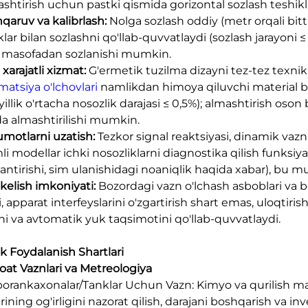
ashtirish uchun pastki qismida gorizontal sozlash teshikl
qaruv va kalibrlash:
Nolga sozlash oddiy (metr orqali bi
iklar bilan sozlashni qo'llab-quvvatlaydi (sozlash jarayoni
i masofadan sozlanishi mumkin.
xarajatli xizmat:
G'ermetik tuzilma dizayni tez-tez texnik 
matsiya o'lchovlari
namlikdan himoya qiluvchi material bi
yillik o'rtacha nosozlik darajasi ≤ 0,5%); almashtirish oson
da almashtirilishi mumkin.
umotlarni uzatish:
Tezkor signal reaktsiyasi, dinamik vazn
li modellar ichki nosozliklarni diagnostika qilish funksi
antirishi, sim ulanishidagi noaniqlik haqida xabar), bu 
kelish imkoniyati:
Bozordagi vazn o'lchash asboblari va 
, apparat interfeyslarini o'zgartirish shart emas, uloqtiris
ni va avtomatik yuk taqsimotini qo'llab-quvvatlaydi.
ik Foydalanish Shartlari
noat Vaznlari va Metreologiya
orankaxonalar/Tanklar Uchun Vazn: Kimyo va qurilish mate
arining og'irligini nazorat qilish, darajani boshqarish va 