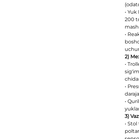
(odat
• Yuk
200 to
mashi
• Reak
boshq
uchun
2) Me
• Tro
sig'i
chida
• Pre
daraja
• Qur
yukla
3) Vaz
• Stol
poltar
senso