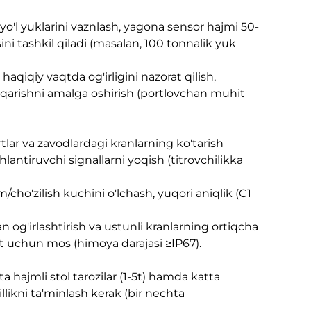
 yo'l yuklarini vaznlash, yagona sensor hajmi 50-
ini tashkil qiladi (masalan, 100 tonnalik yuk
aqiqiy vaqtda og'irligini nazorat qilish,
hqarishni amalga oshirish (portlovchan muhit
lar va zavodlardagi kranlarning ko'tarish
antiruvchi signallarni yoqish (titrovchilikka
cho'zilish kuchini o'lchash, yuqori aniqlik (C1
n og'irlashtirish va ustunli kranlarning ortiqcha
t uchun mos (himoya darajasi ≥IP67).
ta hajmli stol tarozilar (1-5t) hamda katta
illikni ta'minlash kerak (bir nechta