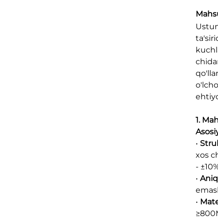
Mahsu
Ustu
ta'sir
kuchla
chidam
qo'll
o'lcho
ehtiyo
1. Mah
Asosi
•
Stru
xos c
- ±10
•
Aniq
emasl
•
Mate
≥800M