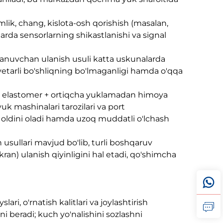
lik, chang, kislota-osh qorishish (masalan,
tlarda sensorlarning shikastlanishi va signal
lanuvchan ulanish usuli katta uskunalarda
n yetarli bo'shliqning bo'lmaganligi hamda o'qqa
gi elastomer + ortiqcha yuklamadan himoya
yuk mashinalari tarozilari va port
i oldini oladi hamda uzoq muddatli o'lchash
sh usullari mavjud bo'lib, turli boshqaruv
an) ulanish qiyinligini hal etadi, qo'shimcha
slari, o'rnatish kalitlari va joylashtirish
ni beradi; kuch yo'nalishini sozlashni