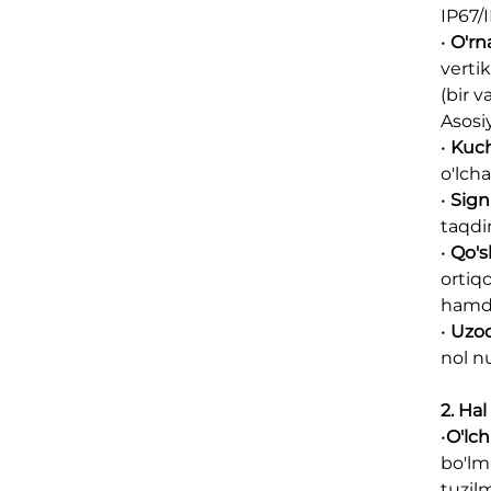
IP67/
•
O'rn
verti
(bir v
Asosi
•
Kuch
o'lch
•
Sign
taqdim
•
Qo's
ortiq
hamda
•
Uzoq
nol nu
2. Ha
•
O'lch
bo'lm
tuzil