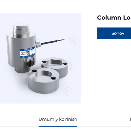
Column Lo
So'rov
Umumiy ko'rinish