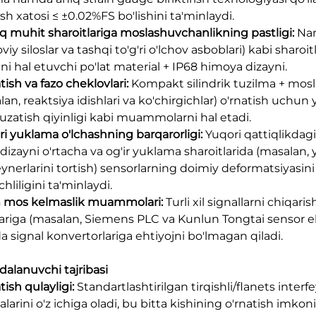
sh xatosi ≤ ±0.02%FS bo'lishini ta'minlaydi.
q muhit sharoitlariga moslashuvchanlikning pastligi:
Nam
iy siloslar va tashqi to'g'ri o'lchov asboblari) kabi sharoi
hini hal etuvchi po'lat material + IP68 himoya dizayni.
tish va fazo cheklovlari:
Kompakt silindrik tuzilma + mos
lan, reaktsiya idishlari va ko'chirgichlar) o'rnatish uchu
uzatish qiyinligi kabi muammolarni hal etadi.
i yuklama o'lchashning barqarorligi:
Yuqori qattiqlikda
 dizayni o'rtacha va og'ir yuklama sharoitlarida (masalan, 
ynerlarini tortish) sensorlarning doimiy deformatsiyasin
hliligini ta'minlaydi.
m mos kelmaslik muammolari:
Turli xil signallarni chiqari
lariga (masalan, Siemens PLC va Kunlun Tongtai sensor ekr
da signal konvertorlariga ehtiyojni bo'lmagan qiladi.
dalanuvchi tajribasi
tish qulayligi:
Standartlashtirilgan tirqishli/flanets interfey
arini o'z ichiga oladi, bu bitta kishining o'rnatish imkoni