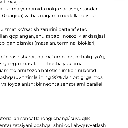
ari mavjud.
tta tugma yordamida nolga sozlash), standart
 ≤ 10 daqiqa) va ba'zi raqamli modellar dastur
xizmat ko'rsatish zarurini bartaraf etadi;
lan qoplangan, shu sababli nosozliklar darajasi
 bo'lgan qismlar (masalan, terminal bloklari)
 o'lchash sharoitida ma'lumot ortiqchaligi yo'q;
yasiga ega (masalan, ortiqcha yuklama
muammolarni tezda hal etish imkonini beradi.
boshqaruv tizimlarining 90% dan ortig'iga mos
h va foydalanish; bir nechta sensorlarni parallel
riallari sanoatlaridagi chang/ suyuqlik
inventarizatsiyani boshqarishni qo'llab-quvvatlash