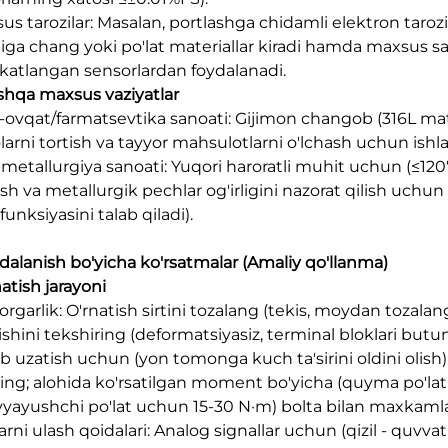
us tarozilar: Masalan, portlashga chidamli elektron tarozil
biga chang yoki po'lat materiallar kiradi hamda maxsus sa
fikatlangan sensorlardan foydalanadi.
shqa maxsus vaziyatlar
q-ovqat/farmatsevtika sanoati: Gijimon changob (316L mater
larni tortish va tayyor mahsulotlarni o'lchash uchun ishla
-metallurgiya sanoati: Yuqori haroratli muhit uchun (≤12
ash va metallurgik pechlar og'irligini nazorat qilish uchun
 funksiyasini talab qiladi).
ydalanish bo'yicha ko'rsatmalar (Amaliy qo'llanma)
natish jarayoni
orgarlik: O'rnatish sirtini tozalang (tekis, moydan tozala
nishini tekshiring (deformatsiyasiz, terminal bloklari butu
ab uzatish uchun (yon tomonga kuch ta'sirini oldini olish
ting; alohida ko'rsatilgan moment bo'yicha (quyma po'lat
vyayushchi po'lat uchun 15-30 N·m) bolta bilan maxkaml
arni ulash qoidalari: Analog signallar uchun (qizil - quvvat +,