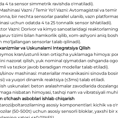
da 4 ta sensor simmetrik ravishda o'rnatiladi).
 Mashinasi Vazni / Temir Yo'l Vazni: Avtomagistral va temir
nna, bir nechta sensorlar parallel ulanib, vazn platformas
nasi uchun odatda 4 ta 25 tonnalik sensor ishlatiladi).
tor Vazni: Dorivor va kimyo sanoatlaridagi reaktorlarning h
aruv tizimi bilan hamkorlik qilib, xom-ashyoni aniq bos
 mo'ljallangan sensorlar talab qilinadi).
xanizmlar va Uskunalarni Integratsiya Qilish
lleymos kran/ustunli kran ortiqcha yuklamaga himoya: port
mini nazorat qilish, yuk nominal qiymatdan oshganda ogohl
mli va tezkor javob beradigan modellar talab etiladi).
ss/sinov mashinasi: materiallar mexanikasini sinovda bosim/
si) va yuqori dinamik reaktsiya (≤3ms) talab etiladi.
ilish uskunalari: beton aralashmalar zavodlarida dozalanga
maga nisbatan himoyasi, tashqi nam va vibratsiyali muhi
n o'lchash asboblari ishlab chiqarish
 tarozi/poltarozilarning asosiy komponentlari: kichik va o'r
ozilar (50-500t) uchun asosiy sensorli bloklar, yaxshi bir x
rlarning xatosi ≤±0.01%FS).