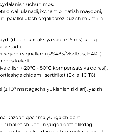
a foydalanish uchun mos.
ets orqali ulanadi, ixcham o'rnatish maydoni,
ni parallel ulash orqali tarozi tuzish mumkin
laydi (dinamik reaksiya vaqti ≤ 5 ms), keng
a yetadi).
oki raqamli signallarni (RS485/Modbus, HART)
an mos keladi.
ya qilish (-20°C - 80°C kompensatsiya doirasi),
lashga chidamli sertifikat (Ex ia IIC T6)
 (≥ 10⁶ martagacha yuklanish sikllari), yaxshi
g markazdan qochma yukga chidamli
ni hal etish uchun yuqori qattiqlikdagi
llaniladi, bu markazdan qochma yuk sharoitida