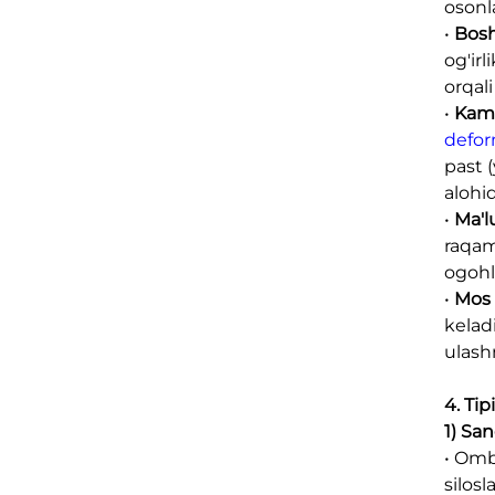
osonl
•
Bosh
og'irl
orqal
•
Kam 
defor
past (
alohi
•
Ma'l
raqam
ogohl
•
Mos 
keladi
ulash
4. Tip
1) Sa
• Omb
silosl