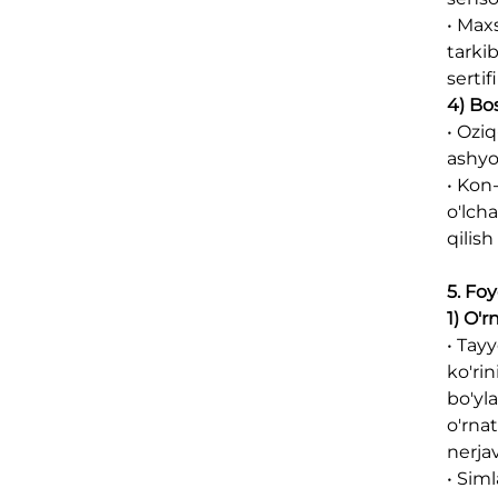
• Maxs
tarki
serti
4) Bo
• Ozi
ashyo
• Kon
o'lch
qilish
5. Fo
1) O'r
• Tayy
ko'ri
bo'yl
o'rna
nerja
• Siml