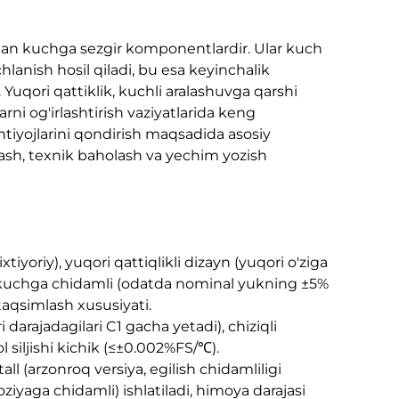
gan kuchga sezgir komponentlardir. Ular kuch
hlanish hosil qiladi, bu esa keyinchalik
 Yuqori qattiklik, kuchli aralashuvga qarshi
arni og'irlashtirish vaziyatlarida keng
htiyojlarini qondirish maqsadida asosiy
ash, texnik baholash va yechim yozish
iyoriy), yuqori qattiqlikli dizayn (yuqori o'ziga
 kuchga chidamli (odatda nominal yukning ±5%
taqsimlash xususiyati.
i darajadagilari C1 gacha yetadi), chiziqli
 siljishi kichik (≤±0.002%FS/℃).
ll (arzonroq versiya, egilish chidamliligi
ziyaga chidamli) ishlatiladi, himoya darajasi