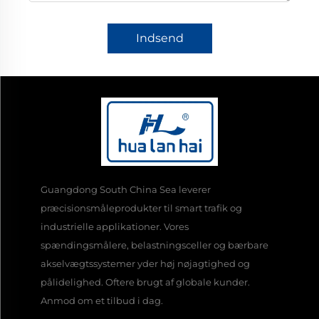
Indsend
Guangdong South China Sea leverer
præcisionsmåleprodukter til smart trafik og
industrielle applikationer. Vores
spændingsmålere, belastningsceller og bærbare
akselvægtssystemer yder høj nøjagtighed og
pålidelighed. Oftere brugt af globale kunder.
Anmod om et tilbud i dag.