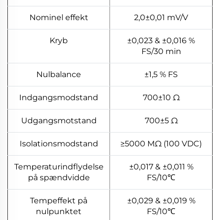
Nominel effekt
2,0±0,01 mV/V
Kryb
±0,023 & ±0,016 %
FS/30 min
Nulbalance
±1,5 % FS
Indgangsmodstand
700±10 Ω
Udgangsmotstand
700±5 Ω
Isolationsmodstand
≥5000 MΩ (100 VDC)
Temperaturindflydelse
±0,017 & ±0,011 %
på spændvidde
FS/10℃
Tempeffekt på
±0,029 & ±0,019 %
nulpunktet
FS/10℃