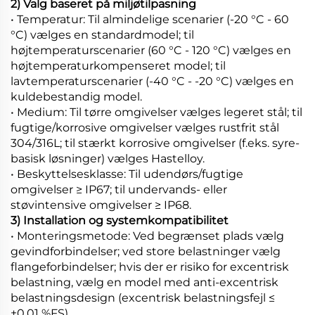
2) Valg baseret på miljøtilpasning
• Temperatur: Til almindelige scenarier (-20 °C - 60
°C) vælges en standardmodel; til
højtemperaturscenarier (60 °C - 120 °C) vælges en
højtemperaturkompenseret model; til
lavtemperaturscenarier (-40 °C - -20 °C) vælges en
kuldebestandig model.
• Medium: Til tørre omgivelser vælges legeret stål; til
fugtige/korrosive omgivelser vælges rustfrit stål
304/316L; til stærkt korrosive omgivelser (f.eks. syre-
basisk løsninger) vælges Hastelloy.
• Beskyttelsesklasse: Til udendørs/fugtige
omgivelser ≥ IP67; til undervands- eller
støvintensive omgivelser ≥ IP68.
3) Installation og systemkompatibilitet
• Monteringsmetode: Ved begrænset plads vælg
gevindforbindelser; ved store belastninger vælg
flangeforbindelser; hvis der er risiko for excentrisk
belastning, vælg en model med anti-excentrisk
belastningsdesign (excentrisk belastningsfejl ≤
±0,01 %FS).