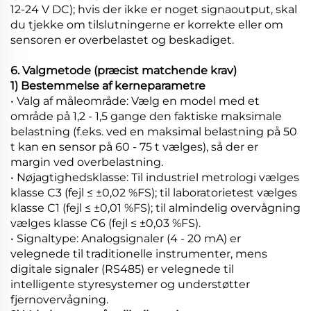
12-24 V DC); hvis der ikke er noget signaoutput, skal
du tjekke om tilslutningerne er korrekte eller om
sensoren er overbelastet og beskadiget.
6. Valgmetode (præcist matchende krav)
1) Bestemmelse af kerneparametre
• Valg af måleområde: Vælg en model med et
område på 1,2 - 1,5 gange den faktiske maksimale
belastning (f.eks. ved en maksimal belastning på 50
t kan en sensor på 60 - 75 t vælges), så der er
margin ved overbelastning.
• Nøjagtighedsklasse: Til industriel metrologi vælges
klasse C3 (fejl ≤ ±0,02 %FS); til laboratorietest vælges
klasse C1 (fejl ≤ ±0,01 %FS); til almindelig overvågning
vælges klasse C6 (fejl ≤ ±0,03 %FS).
• Signaltype: Analogsignaler (4 - 20 mA) er
velegnede til traditionelle instrumenter, mens
digitale signaler (RS485) er velegnede til
intelligente styresystemer og understøtter
fjernovervågning.