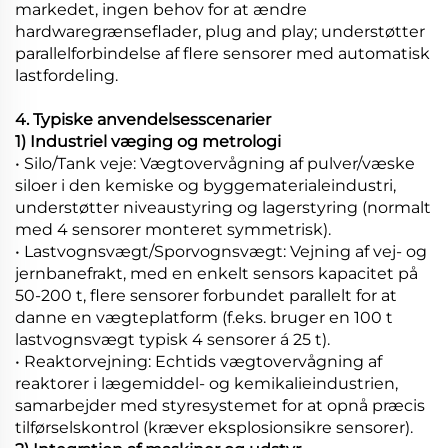
markedet, ingen behov for at ændre
hardwaregrænseflader, plug and play; understøtter
parallelforbindelse af flere sensorer med automatisk
lastfordeling.
4. Typiske anvendelsesscenarier
1) Industriel væging og metrologi
• Silo/Tank veje: Vægtovervågning af pulver/væske
siloer i den kemiske og byggematerialeindustri,
understøtter niveaustyring og lagerstyring (normalt
med 4 sensorer monteret symmetrisk).
• Lastvognsvægt/Sporvognsvægt: Vejning af vej- og
jernbanefrakt, med en enkelt sensors kapacitet på
50-200 t, flere sensorer forbundet parallelt for at
danne en vægteplatform (f.eks. bruger en 100 t
lastvognsvægt typisk 4 sensorer á 25 t).
• Reaktorvejning: Echtids vægtovervågning af
reaktorer i lægemiddel- og kemikalieindustrien,
samarbejder med styresystemet for at opnå præcis
tilførselskontrol (kræver eksplosionsikre sensorer).