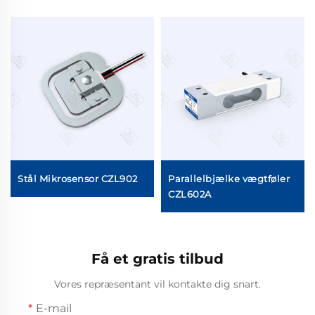
Stål Mikrosensor CZL902
Parallelbjælke vægtføler
åler
CZL602A
Få et gratis tilbud
Vores repræsentant vil kontakte dig snart.
E-mail