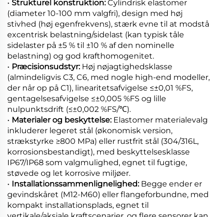
•
Strukturel konstruktion:
Cylindrisk elastomer
(diameter 10-100 mm valgfri), design med høj
stivhed (høj egenfrekvens), stærk evne til at modstå
excentrisk belastning/sidelast (kan typisk tåle
sidelaster på ±5 % til ±10 % af den nominelle
belastning) og god krafthomogenitet.
•
Præcisionsudstyr:
Høj nøjagtighedsklasse
(almindeligvis C3, C6, med nogle high-end modeller,
der når op på C1), linearitetsafvigelse ≤±0,01 %FS,
gentagelsesafvigelse ≤±0,005 %FS og lille
nulpunktsdrift (≤±0,002 %FS/℃).
•
Materialer og beskyttelse:
Elastomer materialevalg
inkluderer legeret stål (økonomisk version,
strækstyrke ≥800 MPa) eller rustfrit stål (304/316L,
korrosionsbestandigt), med beskyttelsesklasse
IP67/IP68 som valgmulighed, egnet til fugtige,
støvede og let korrosive miljøer.
•
Installationssammenlignelighed:
Begge ender er
gevindskåret (M12-M60) eller flangeforbundne, med
kompakt installationsplads, egnet til
vertikale/aksiale kraftscenarier, og flere sensorer kan