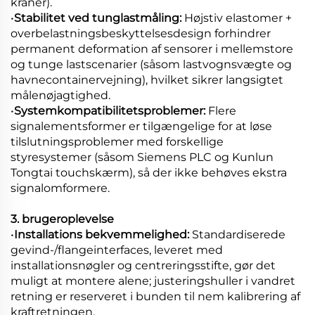
kraner).
•
Stabilitet ved tunglastmåling:
Højstiv elastomer +
overbelastningsbeskyttelsesdesign forhindrer
permanent deformation af sensorer i mellemstore
og tunge lastscenarier (såsom lastvognsvægte og
havnecontainervejning), hvilket sikrer langsigtet
målenøjagtighed.
•
Systemkompatibilitetsproblemer:
Flere
signalementsformer er tilgængelige for at løse
tilslutningsproblemer med forskellige
styresystemer (såsom Siemens PLC og Kunlun
Tongtai touchskærm), så der ikke behøves ekstra
signalomformere.
3. brugeroplevelse
•
Installations bekvemmelighed:
Standardiserede
gevind-/flangeinterfaces, leveret med
installationsnøgler og centreringsstifte, gør det
muligt at montere alene; justeringshuller i vandret
retning er reserveret i bunden til nem kalibrering af
kraftretningen.