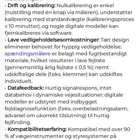
•
Drift og kalibrering:
Nulkalibrering er enkel
(nulstilling med én knap via måleren), understøtter
kalibrering med standardvægte (kalibreringsproces
≤ 10 minutter), og nogle digitale modeller kan
fjernkalibreres via software.
•
Lave vedligeholdelsesomkostninger:
Tæt design
eliminerer behovet for hyppig vedligeholdelse;
spændingsmålere
er belagt med fugtbestandigt
materiale, hvilket resulterer i lave fejlrate
(gennemsnitlig årlig fejlrate ≤ 0,5 %); nemt
udskiftelige dele (f.eks. klemmer) kan udskiftes
individuelt.
•
Datafeedback:
Hurtig signalrespons, intet
databehov i dynamiske vejesituationer; digitale
modeller er udstyret med indbygget
fejldiagnosefunktion (f.eks. overbelastningsalarm,
advarsel om ukorrekt tilslutning) til hurtig
fejlfinding.
•
Kompatibilitetserfaring:
Kompatibel med over 90
% af vægeinstrumenter og styresystemer på