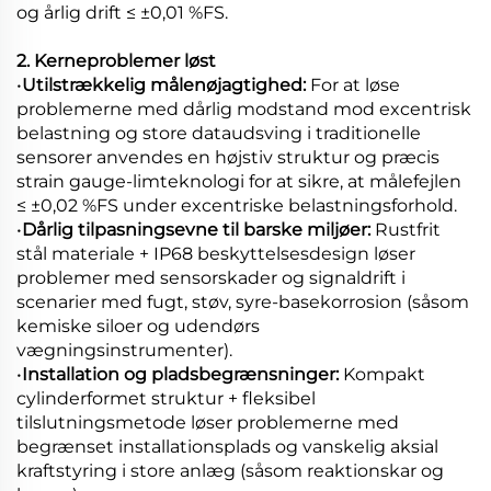
og årlig drift ≤ ±0,01 %FS.
2. Kerneproblemer løst
•
Utilstrækkelig målenøjagtighed:
For at løse
problemerne med dårlig modstand mod excentrisk
belastning og store dataudsving i traditionelle
sensorer anvendes en højstiv struktur og præcis
strain gauge-limteknologi for at sikre, at målefejlen
≤ ±0,02 %FS under excentriske belastningsforhold.
•
Dårlig tilpasningsevne til barske miljøer:
Rustfrit
stål materiale + IP68 beskyttelsesdesign løser
problemer med sensorskader og signaldrift i
scenarier med fugt, støv, syre-basekorrosion (såsom
kemiske siloer og udendørs
vægningsinstrumenter).
•
Installation og pladsbegrænsninger:
Kompakt
cylinderformet struktur + fleksibel
tilslutningsmetode løser problemerne med
begrænset installationsplads og vanskelig aksial
kraftstyring i store anlæg (såsom reaktionskar og