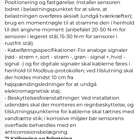
Positionering og fastgørelse: Installer sensoren
lodret i belastningspunktet for at sikre, at
belastningen overføres aksialt (undgå tværkræfter);
brug en momentnøgle til at stramme den i henhold
til det angivne moment (anbefalet 20-50 N·m for
sensorer i legeret stål, 15-30 N·m for sensorer i
rustfrit stål).
• Kabelføringsspecifikationer: For analoge signaler
(rød - strøm +, sort - strøm -, grøn - signal +, hvid -
signal -) og for digitale signaler skal kablerne føres i
henhold til Modbus-protokollen; ved tilslutning skal
der holdes mindst 10 cm fra
højspændingsledninger for at undgå
elektromagnetisk støj.
• Beskyttelsesforanstaltninger: Ved installation
udendørs skal der monteres en regnbeskyttelse, og
tilslutningspunkterne for kablerne skal tætnes med
vandtætte stik; i korrosive miljøer bør sensorens
overflade behandles med en
anticorrosionsbelægning.
2) Kalibrering og fejlretning