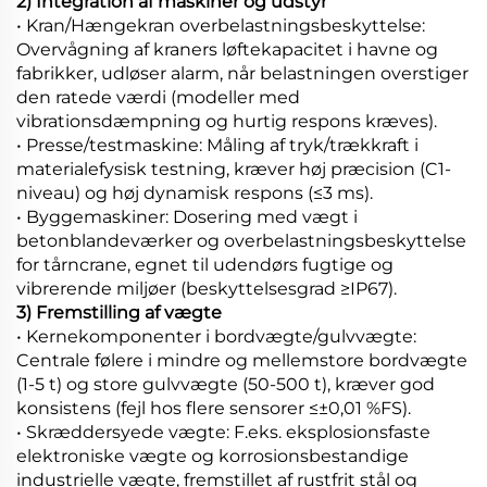
2) Integration af maskiner og udstyr
• Kran/Hængekran overbelastningsbeskyttelse:
Overvågning af kraners løftekapacitet i havne og
fabrikker, udløser alarm, når belastningen overstiger
den ratede værdi (modeller med
vibrationsdæmpning og hurtig respons kræves).
• Presse/testmaskine: Måling af tryk/trækkraft i
materialefysisk testning, kræver høj præcision (C1-
niveau) og høj dynamisk respons (≤3 ms).
• Byggemaskiner: Dosering med vægt i
betonblandeværker og overbelastningsbeskyttelse
for tårncrane, egnet til udendørs fugtige og
vibrerende miljøer (beskyttelsesgrad ≥IP67).
3) Fremstilling af vægte
• Kernekomponenter i bordvægte/gulvvægte:
Centrale følere i mindre og mellemstore bordvægte
(1-5 t) og store gulvvægte (50-500 t), kræver god
konsistens (fejl hos flere sensorer ≤±0,01 %FS).
• Skræddersyede vægte: F.eks. eksplosionsfaste
elektroniske vægte og korrosionsbestandige
industrielle vægte, fremstillet af rustfrit stål og