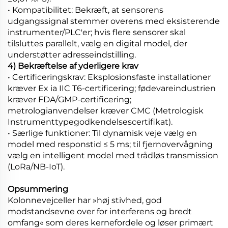
• Kompatibilitet: Bekræft, at sensorens
udgangssignal stemmer overens med eksisterende
instrumenter/PLC'er; hvis flere sensorer skal
tilsluttes parallelt, vælg en digital model, der
understøtter adresseindstilling.
4) Bekræftelse af yderligere krav
• Certificeringskrav: Eksplosionsfaste installationer
kræver Ex ia IIC T6-certificering; fødevareindustrien
kræver FDA/GMP-certificering;
metrologianvendelser kræver CMC (Metrologisk
Instrumenttypegodkendelsescertifikat).
• Særlige funktioner: Til dynamisk veje vælg en
model med responstid ≤ 5 ms; til fjernovervågning
vælg en intelligent model med trådløs transmission
(LoRa/NB-IoT).
Opsummering
Kolonnevejceller har »høj stivhed, god
modstandsevne over for interferens og bredt
omfang« som deres kernefordele og løser primært