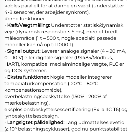
kobles parallelt for at danne en vægt (understøtter
4-8 sensorer, der arbejder synkront).
Kerne funktioner
•
Kraft/Vægtmåling:
Understøtter statisk/dynamisk
veje (dynamisk responstid ≤ 5 ms), med et bredt
måleområde (1 t – 500 t, nogle specialtilpassede
modeller kan nå op til 1000 t).
•
Signal output:
Leverer analoge signaler (4 – 20 mA,
0 – 10 V) eller digitale signaler (RS485/Modbus,
HART), kompatibel med almindelige vægte, PLC'er
og DCS-systemer.
•
Ekstra funktioner:
Nogle modeller integrerer
temperaturkompensation (-20°C - 80°C
kompensationsområde),
overbelastningsbeskyttelse (150% - 200% af
mærkebelastning),
eksplosionsbeskyttelsescertificering (Ex ia IIC T6) og
lynbeskyttelsesdesign.
•
Langsigtet pålidelighed:
Lang udmattelseslevetid
(≥ 10⁶ belastningscyklusser), god nulpunktsstabilitet