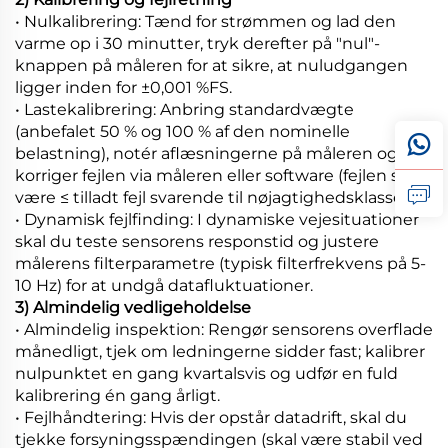
• Nulkalibrering: Tænd for strømmen og lad den
varme op i 30 minutter, tryk derefter på "nul"-
knappen på måleren for at sikre, at nuludgangen
ligger inden for ±0,001 %FS.
• Lastekalibrering: Anbring standardvægte
(anbefalet 50 % og 100 % af den nominelle
belastning), notér aflæsningerne på måleren og
korriger fejlen via måleren eller software (fejlen skal
være ≤ tilladt fejl svarende til nøjagtighedsklassen).
• Dynamisk fejlfinding: I dynamiske vejesituationer
skal du teste sensorens responstid og justere
målerens filterparametre (typisk filterfrekvens på 5-
10 Hz) for at undgå datafluktuationer.
3) Almindelig vedligeholdelse
• Almindelig inspektion: Rengør sensorens overflade
månedligt, tjek om ledningerne sidder fast; kalibrer
nulpunktet en gang kvartalsvis og udfør en fuld
kalibrering én gang årligt.
• Fejlhåndtering: Hvis der opstår datadrift, skal du
tjekke forsyningsspændingen (skal være stabil ved