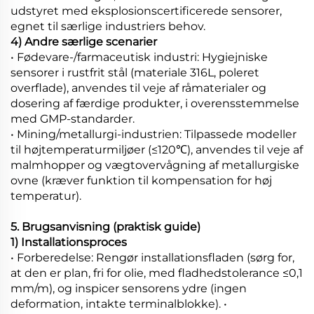
udstyret med eksplosionscertificerede sensorer,
egnet til særlige industriers behov.
4) Andre særlige scenarier
• Fødevare-/farmaceutisk industri: Hygiejniske
sensorer i rustfrit stål (materiale 316L, poleret
overflade), anvendes til veje af råmaterialer og
dosering af færdige produkter, i overensstemmelse
med GMP-standarder.
• Mining/metallurgi-industrien: Tilpassede modeller
til højtemperaturmiljøer (≤120℃), anvendes til veje af
malmhopper og vægtovervågning af metallurgiske
ovne (kræver funktion til kompensation for høj
temperatur).
5. Brugsanvisning (praktisk guide)
1) Installationsproces
• Forberedelse: Rengør installationsfladen (sørg for,
at den er plan, fri for olie, med fladhedstolerance ≤0,1
mm/m), og inspicer sensorens ydre (ingen
deformation, intakte terminalblokke). •