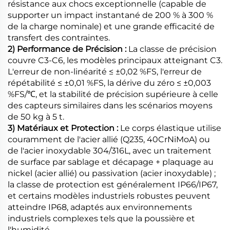
résistance aux chocs exceptionnelle (capable de
supporter un impact instantané de 200 % à 300 %
de la charge nominale) et une grande efficacité de
transfert des contraintes.
2) Performance de Précision :
La classe de précision
couvre C3-C6, les modèles principaux atteignant C3.
L'erreur de non-linéarité ≤ ±0,02 %FS, l'erreur de
répétabilité ≤ ±0,01 %FS, la dérive du zéro ≤ ±0,003
%FS/℃, et la stabilité de précision supérieure à celle
des capteurs similaires dans les scénarios moyens
de 50 kg à 5 t.
3) Matériaux et Protection :
Le corps élastique utilise
couramment de l'acier allié (Q235, 40CrNiMoA) ou
de l'acier inoxydable 304/316L, avec un traitement
de surface par sablage et décapage + plaquage au
nickel (acier allié) ou passivation (acier inoxydable) ;
la classe de protection est généralement IP66/IP67,
et certains modèles industriels robustes peuvent
atteindre IP68, adaptés aux environnements
industriels complexes tels que la poussière et
l'humidité.