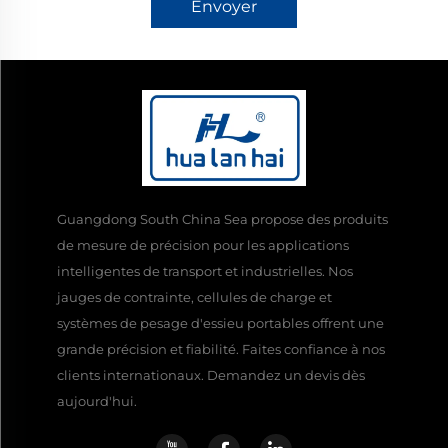
Envoyer
Guangdong South China Sea propose des produits
de mesure de précision pour les applications
intelligentes de transport et industrielles. Nos
jauges de contrainte, cellules de charge et
systèmes de pesage d'essieu portables offrent une
grande précision et fiabilité. Faites confiance à nos
clients internationaux. Demandez un devis dès
aujourd'hui.