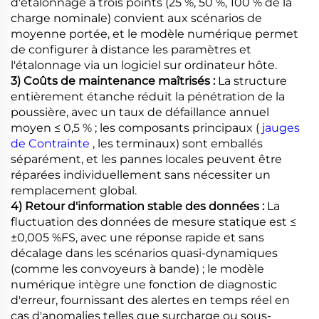
d'étalonnage à trois points (25 %, 50 %, 100 % de la
charge nominale) convient aux scénarios de
moyenne portée, et le modèle numérique permet
de configurer à distance les paramètres et
l'étalonnage via un logiciel sur ordinateur hôte.
3) Coûts de maintenance maîtrisés :
La structure
entièrement étanche réduit la pénétration de la
poussière, avec un taux de défaillance annuel
moyen ≤ 0,5 % ; les composants principaux (
jauges
de Contrainte
, les terminaux) sont emballés
séparément, et les pannes locales peuvent être
réparées individuellement sans nécessiter un
remplacement global.
4) Retour d'information stable des données :
La
fluctuation des données de mesure statique est ≤
±0,005 %FS, avec une réponse rapide et sans
décalage dans les scénarios quasi-dynamiques
(comme les convoyeurs à bande) ; le modèle
numérique intègre une fonction de diagnostic
d'erreur, fournissant des alertes en temps réel en
cas d'anomalies telles que surcharge ou sous-