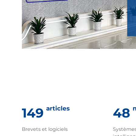
articles
m
155
50
Brevets et logiciels
Systèmes 