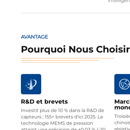
intelligen
AVANTAGE
Pourquoi Nous Choisir
R&D et brevets
Marc
mond
Investit plus de 10 % dans la R&D de
Troisi
capteurs ; 155+ brevets d'ici 2025. La
chinoi
technologie MEMS de pression
résisti
atteint une précision de ±0,03 % (-20