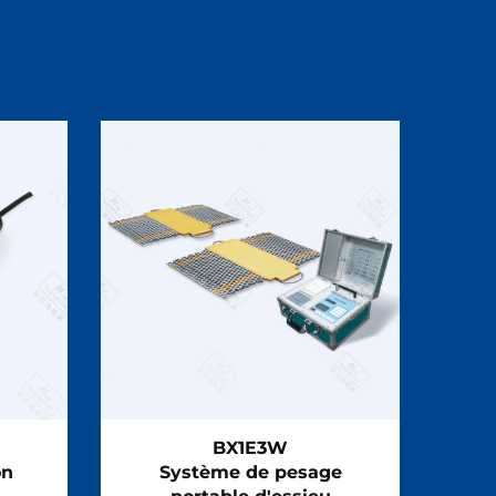
BX1E3W
on
Système de pesage