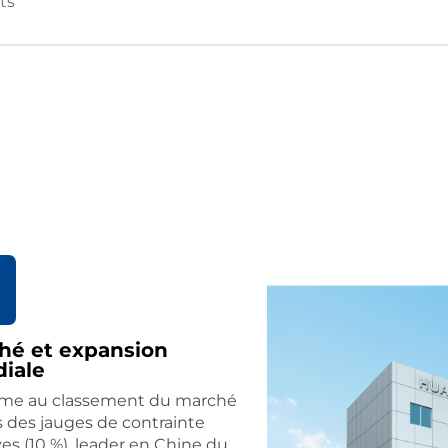
ts
hé et expansion
iale
ème au classement du marché
s des jauges de contrainte
ves (10 %), leader en Chine du