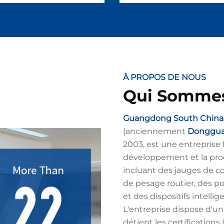
À PROPOS DE NOUS
Qui Sommes
Guangdong South China S
(anciennement
Dongguan
2003, est une entreprise 
développement et la pro
incluant des jauges de co
de pesage routier, des po
et des dispositifs intellig
L'entreprise dispose d'u
détient les certification