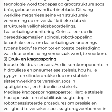
tegnologie word toegepas op grootstrukture soos
brûe, geboue en windturbineblade. Dit vang
werklike meganiese seine van strukturele
vervorming op en verskaf kritieke data vir
strukturele veiligheidsbeoordelings.
Laaibelaaiingsmonitoring: Geïnstalleer op die
gereedskapmasjien spindel, robotkoppeling,
kraanhake, ens., om laaibelaaiingsveranderings
tydens bedryf te monitor en toestelbeskadiging
wat deur oorbelading veroorsaak word, te voorkom.
3) Druk- en kragopsporing
Industriële druk-sensors: As die kernkomponente in
hidrouliese en pneumetiese stelsels, hou hulle
pyplyn- en silinderdrukke dop om stabiele
sisteemwerking te verseker, soos in
spuitgietmasjien hidrouliese stelsels.
Mediese kragopsporingsapparate: Hierdie stelsels
hou operasie- en rehabilitasiekragte dop in
robotgeassisteerde prosedures om presisie en
veiligheid te verseker, soos kragterugvoerbeheer in