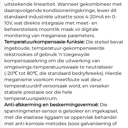
uitstekende lineariteit. Wanneer gekombineer met
daaropvolgende kondisioneringskringe, lewer dit
standaard industriële uitsette soos 4-20mA en 0-
10V, wat direkte integrasie met meet- en
beheerstelsels moontlik maak vir digitale
monitering van meganiese parameters.
Temperatuurkompensasie-funksie:
Die stelsel bevat
ingeboude, temperatuur-gekompenseerde
rekstrookies of gebruik 'n toegewyde
kompensasiekring om die uitwerking van
omgewings-temperatuurswaaie te neutraliseer
(-20℃ tot 80℃, die standaard bedryfsreeks). Hierdie
meganisme voorkom meetfoute wat deur
temperatuurdrif veroorsaak word, en verseker
stabiele prestasie oor die hele
temperatuurspektrum.
Anti-afskerming en beskermingsvermoë:
Die
spanningmeter-sensor is geïsoleer en ingekapsel,
met die elastiese liggaam se oppervlak behandel
met anti-korrosie-metodes (soos galvanisering of