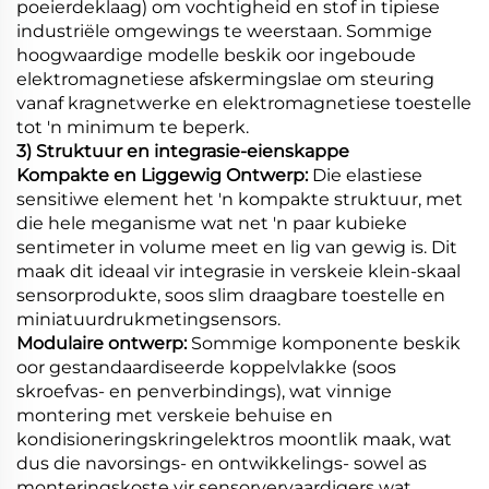
poeierdeklaag) om vochtigheid en stof in tipiese
industriële omgewings te weerstaan. Sommige
hoogwaardige modelle beskik oor ingeboude
elektromagnetiese afskermingslae om steuring
vanaf kragnetwerke en elektromagnetiese toestelle
tot 'n minimum te beperk.
3) Struktuur en integrasie-eienskappe
Kompakte en Liggewig Ontwerp:
Die elastiese
sensitiwe element het 'n kompakte struktuur, met
die hele meganisme wat net 'n paar kubieke
sentimeter in volume meet en lig van gewig is. Dit
maak dit ideaal vir integrasie in verskeie klein-skaal
sensorprodukte, soos slim draagbare toestelle en
miniatuurdrukmetingsensors.
Modulaire ontwerp:
Sommige komponente beskik
oor gestandaardiseerde koppelvlakke (soos
skroefvas- en penverbindings), wat vinnige
montering met verskeie behuise en
kondisioneringskringelektros moontlik maak, wat
dus die navorsings- en ontwikkelings- sowel as
monteringskoste vir sensorvervaardigers wat