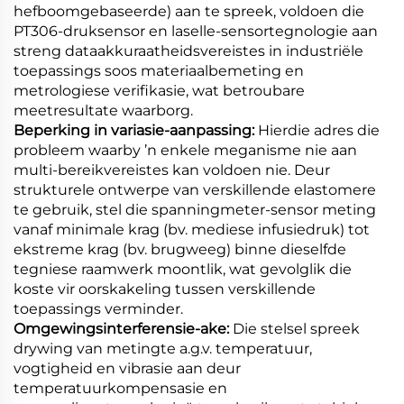
hefboomgebaseerde) aan te spreek, voldoen die
PT306-druksensor en laselle-sensortegnologie aan
streng dataakkuraatheidsvereistes in industriële
toepassings soos materiaalbemeting en
metrologiese verifikasie, wat betroubare
meetresultate waarborg.
Beperking in variasie-aanpassing:
Hierdie adres die
probleem waarby ’n enkele meganisme nie aan
multi-bereikvereistes kan voldoen nie. Deur
strukturele ontwerpe van verskillende elastomere
te gebruik, stel die spanningmeter-sensor meting
vanaf minimale krag (bv. mediese infusiedruk) tot
ekstreme krag (bv. brugweeg) binne dieselfde
tegniese raamwerk moontlik, wat gevolglik die
koste vir oorskakeling tussen verskillende
toepassings verminder.
Omgewingsinterferensie-ake:
Die stelsel spreek
drywing van metingte a.g.v. temperatuur,
vogtigheid en vibrasie aan deur
temperatuurkompensasie en