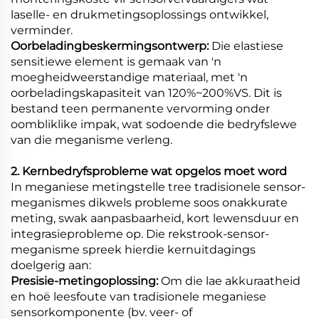
laselle- en drukmetingsoplossings ontwikkel,
verminder.
Oorbeladingbeskermingsontwerp:
Die elastiese
sensitiewe element is gemaak van 'n
moegheidweerstandige materiaal, met 'n
oorbeladingskapasiteit van 120%~200%VS. Dit is
bestand teen permanente vervorming onder
oombliklike impak, wat sodoende die bedryfslewe
van die meganisme verleng.
2. Kernbedryfsprobleme wat opgelos moet word
In meganiese metingstelle tree tradisionele sensor-
meganismes dikwels probleme soos onakkurate
meting, swak aanpasbaarheid, kort lewensduur en
integrasieprobleme op. Die rekstrook-sensor-
meganisme spreek hierdie kernuitdagings
doelgerig aan:
Presisie-metingoplossing:
Om die lae akkuraatheid
en hoë leesfoute van tradisionele meganiese
sensorkomponente (bv. veer- of