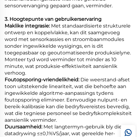
sensorvervanging gepaard gaan, verminder.
3. Hoogtepunte van gebruikerservaring
Maklike integrasie:
Met standaardisierte strukturele
ontwerp en koppelvlakke, kan dit saamgevoeg
word met sensorkassies en stroombaanmodules
sonder ingewikkelde wysigings, en is dit
toegepasbaar op geoutomatiseerde produksielyne.
Monteer tyd word verminder tot minder as 10
minute, wat produksie-effektiwiteit aansienlik
verhoog.
Foutopsporing-vriendelikheid:
Die weerstand-afset
toon uitstekende lineariteit, wat die behoefte aan
ingewikkelde algoritme-aanpassings tydens
foutopsporing elimineer. Eenvoudige nulpunt- en
bereik-kalibrasie kan die bedryfsvereistes bevredig,
wat die tegniese personeel se bedryfskompleksiteit
aansienlik verminder.
Duursaamheid:
Met langtermyn-gebruik bly die
datadrywing ≤±0,1%VS/jaar, wat gereelde her-