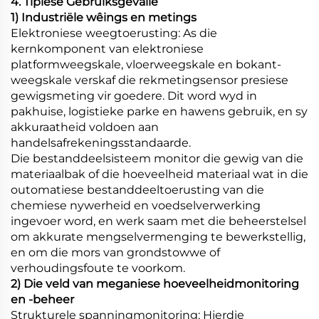
4. Tipiese Gebruiksgevalle
1) Industriële wêings en metings
Elektroniese weegtoerusting: As die
kernkomponent van elektroniese
platformweegskale, vloerweegskale en bokant-
weegskale verskaf die rekmetingsensor presiese
gewigsmeting vir goedere. Dit word wyd in
pakhuise, logistieke parke en hawens gebruik, en sy
akkuraatheid voldoen aan
handelsafrekeningsstandaarde.
Die bestanddeelsisteem monitor die gewig van die
materiaalbak of die hoeveelheid materiaal wat in die
outomatiese bestanddeeltoerusting van die
chemiese nywerheid en voedselverwerking
ingevoer word, en werk saam met die beheerstelsel
om akkurate mengselvermenging te bewerkstellig,
en om die mors van grondstowwe of
verhoudingsfoute te voorkom.
2) Die veld van meganiese hoeveelheidmonitoring
en -beheer
Strukturele spanningmonitoring: Hierdie