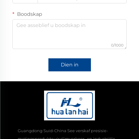
Boodskap
0/1000
Dien in
Guangdong Suid-China See verskaf presisie-
metingsprodukte vir slimverkeer- en industriële