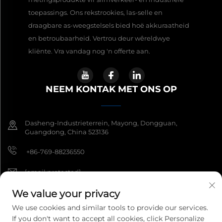
toepassings. Ons rekstrookies, las-selle en
draagbare as-weegstelsels bied hoë akkuraatheid
en betroubaarheid. Vertrou deur wêreldwye
kliënte. Vra vandag nog 'n offerte aan.
NEEM KONTAK MET ONS OP
Dasheng-Industrieterrein, Mayong, Dongguan,
Guangdong, China 523136
+86-769-88236550
[email protected]
We value your privacy
We use cookies and similar tools to provide our services.
Kopiereg © 2026 Guangdong South China Sea Elektroniese
If you don't want to accept all cookies, click Personalize