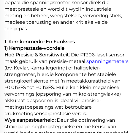
bepaal die spanningsmeter-sensor direk die
meetprestasie en word dit wyd in industriele
meting en beheer, weegstelsels, vervoerlogistiek,
mediese toerusting en ander kritieke velde
toegepas.
1. Kernkenmerke En Funksies
1) Kernprestasie-voordele
Hoë Presisie & Sensitiwiteit:
Die PT306-lasel-sensor
maak gebruik van presisie-metaal
spanningsmeters
(bv. Kevlar, Kama-legering) of halfgeleier-
strengmeter, hierdie komponente het stabiele
strengkoëffisiënte met ’n meetakkuraatheid van
±0,01%FS tot ±0,1%FS. Hulle kan klein meganiese
vervormings (opsporing van mikro-strengvlakke)
akkuraat opspoor en is ideaal vir presisie-
metingstoepassings wat betroubare
drukmetingsensorprestasie vereis.
Wye aanpasbaarheid:
Deur die optimering van
straingage-hegtingstegnieke en die keuse van