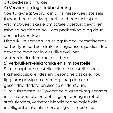
ortopediese chirurgie.
4) Vervoer- en logistiekbesteding
Voertuigwieg: Gebruik in dinamiese weegstelsels
(byvoorbeeld snelweg oorlasbeheerstasies) en
vragmotweegskaale om totale voertuiggewig en
asbelading dop te hou, om padbeskadiging deur
oorlaai te voorkom.
Uitdruklike sorteeruitrusting: In geoutomatiseerde
sorteerlyne sorteer drukmetingsensors paklies deur
gewig te monitor in werklike tyd, wat
sorteerdoeltreffendheid verbeter.
5) Verbruikers-elektronika en slim toestelle
Slim draagbare toestelle: Hierdie toestelle, soos
fiksheidopsporendes en gesondheidsskale, hou
liggaamsgewig en oefeningskrag dop om
gesondheidsdata-analise te ondersteun.
Slim tuis toestelle: Byvoorbeeld, greepkrag-sensors
in slim deurslote en botsingsopsporing in robot-
stofsuierders, verbeter hierdie tegnologieë die
intelligente interaksie-ervaring van toestelle.