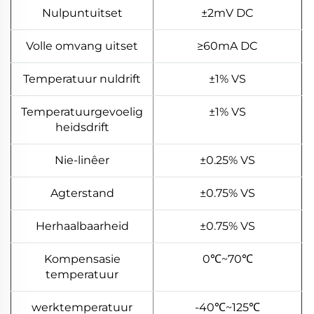
Nulpuntuitset
±2mV DC
Volle omvang uitset
≥60mA DC
Temperatuur nuldrift
±1% VS
Temperatuurgevoelig
±1% VS
heidsdrift
Nie-linêer
±0.25% VS
Agterstand
±0.75% VS
Herhaalbaarheid
±0.75% VS
Kompensasie
0℃~70℃
temperatuur
werktemperatuur
-40℃~125℃