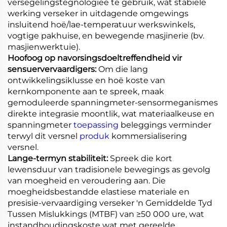
versegelingstegnologieë te gebruik, wat stabiele
werking verseker in uitdagende omgewings
insluitend hoë/lae-temperatuur werkswinkels,
vogtige pakhuise, en bewegende masjinerie (bv.
masjienwerktuie).
Hoofoog op navorsingsdoeltreffendheid vir
sensuervervaardigers:
Om die lang
ontwikkelingsiklusse en hoë koste van
kernkomponente aan te spreek, maak
gemoduleerde spanningmeter-sensormeganismes
direkte integrasie moontlik, wat materiaalkeuse en
spanningmeter
toepassing
beleggings verminder
terwyl dit versnel
produk
kommersialisering
versnel.
Lange-termyn stabiliteit:
Spreek die kort
lewensduur van tradisionele bewegings as gevolg
van moegheid en veroudering aan. Die
moegheidsbestandde elastiese materiale en
presisie-vervaardiging verseker 'n Gemiddelde Tyd
Tussen Mislukkings (MTBF) van ≥50 000 ure, wat
instandhoudingskoste wat met gereelde