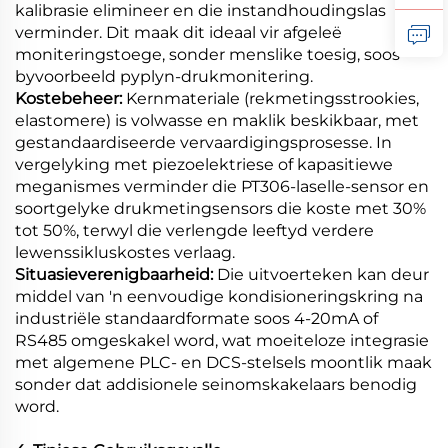
kalibrasie elimineer en die instandhoudingslas
verminder. Dit maak dit ideaal vir afgeleë
moniteringstoege, sonder menslike toesig, soos
byvoorbeeld pyplyn-drukmonitering.
Kostebeheer:
Kernmateriale (rekmetingsstrookies,
elastomere) is volwasse en maklik beskikbaar, met
gestandaardiseerde vervaardigingsprosesse. In
vergelyking met piezoelektriese of kapasitiewe
meganismes verminder die PT306-laselle-sensor en
soortgelyke drukmetingsensors die koste met 30%
tot 50%, terwyl die verlengde leeftyd verdere
lewenssikluskostes verlaag.
Situasieverenigbaarheid:
Die uitvoerteken kan deur
middel van 'n eenvoudige kondisioneringskring na
industriële standaardformate soos 4-20mA of
RS485 omgeskakel word, wat moeiteloze integrasie
met algemene PLC- en DCS-stelsels moontlik maak
sonder dat addisionele seinomskakelaars benodig
word.