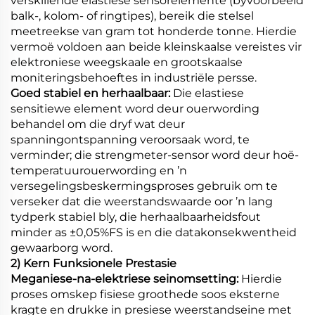
verskillende elastiese sensorelemente (byvoorbeeld
balk-, kolom- of ringtipes), bereik die stelsel
meetreekse van gram tot honderde tonne. Hierdie
vermoë voldoen aan beide kleinskaalse vereistes vir
elektroniese weegskaale en grootskaalse
moniteringsbehoeftes in industriële persse.
Goed stabiel en herhaalbaar:
Die elastiese
sensitiewe element word deur ouerwording
behandel om die dryf wat deur
spanningontspanning veroorsaak word, te
verminder; die strengmeter-sensor word deur hoë-
temperatuurouerwording en ’n
versegelingsbeskermingsproses gebruik om te
verseker dat die weerstandswaarde oor ’n lang
tydperk stabiel bly, die herhaalbaarheidsfout
minder as ±0,05%FS is en die datakonsekwentheid
gewaarborg word.
2) Kern Funksionele Prestasie
Meganiese-na-elektriese seinomsetting:
Hierdie
proses omskep fisiese groothede soos eksterne
kragte en drukke in presiese weerstandseine met