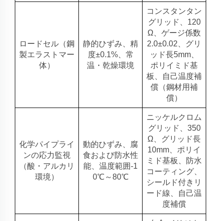
コンスタンタン
グリッド、120
Ω、ゲージ係数
ロードセル（鋼
静的ひずみ、精
2.0±0.02、グリ
製エラストマー
度±0.1%、常
ッド長5mm、
体）
温・乾燥環境
ポリイミド基
板、自己温度補
償（鋼材用補
償）
ニッケルクロム
グリッド、350
Ω、グリッド長
化学パイプライ
動的ひずみ、腐
10mm、ポリイ
ンの応力監視
食および防水性
ミド基板、防水
（酸・アルカリ
能、温度範囲-1
コーティング、
環境）
0℃～80℃
シールド付きリ
ード線、自己温
度補償