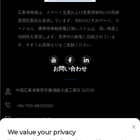
広東省南海は、スマート交通および産業用途向けの高精
度測定製品を提供しています。当社のひずみゲージ、ロ
ードセル、携帯用車軸荷重計測システムは、高い精度と
信頼性を実現します。世界中の顧客に信頼されていま
す。今すぐお見積もりをご依頼ください。
お問い合わせ
中国広東省東莞市麻涌鎮大盛工業区 523136
+86-769-88236550
[email protected]
We value your privacy