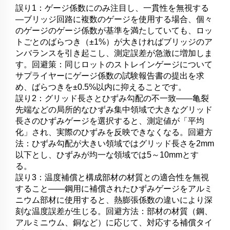
誤り1：ゲージ係数にのみ注目し、一貫性を無視する
—ブリッジ回路に複数のゲージを使用する場合、個々
のゲージのゲージ係数が基準を満たしていても、ロッ
トごとのばらつき（±1%）が大きければブリッジのア
ンバランスを引き起こし、測定誤差が急激に増加しま
す。回避策：同じロットのストレインゲージについて
サプライヤーにゲージ係数の試験報告書の提出を求
め、ばらつきを±0.5%以内に抑えることです。
誤り2：グリッド長さとひずみ勾配の不一致——亀裂
先端などの局所的なひずみ集中領域で大きなグリッド
長さのひずみゲージを選択すると、測定値が「平均
化」され、実際のひずみを反映できなくなる。回避方
法：ひずみ勾配が大きい領域ではグリッド長さを2mm
以下とし、ひずみが均一な領域では5～10mmとす
る。
誤り3：温度補償と構成部材の材質との適合性を無視
すること——鋼用に補償されたひずみゲージをアルミ
ニウム部材に使用すると、熱膨張係数の違いにより深
刻な温度誤差が生じる。回避方法：部材の材質（鋼、
アルミニウム、銅など）に応じて、対応する補償タイ