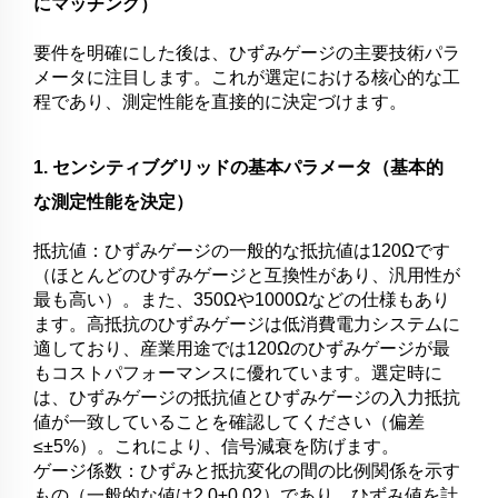
にマッチング）
要件を明確にした後は、ひずみゲージの主要技術パラ
メータに注目します。これが選定における核心的な工
程であり、測定性能を直接的に決定づけます。
1. センシティブグリッドの基本パラメータ（基本的
な測定性能を決定）
抵抗値：ひずみゲージの一般的な抵抗値は120Ωです
（ほとんどのひずみゲージと互換性があり、汎用性が
最も高い）。また、350Ωや1000Ωなどの仕様もあり
ます。高抵抗のひずみゲージは低消費電力システムに
適しており、産業用途では120Ωのひずみゲージが最
もコストパフォーマンスに優れています。選定時に
は、ひずみゲージの抵抗値とひずみゲージの入力抵抗
値が一致していることを確認してください（偏差
≤±5%）。これにより、信号減衰を防げます。
ゲージ係数：ひずみと抵抗変化の間の比例関係を示す
もの（一般的な値は2.0±0.02）であり、ひずみ値を計