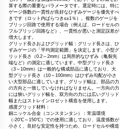
算する際の重要なパラメータです。選定時には、特に
ゲージ係数の一貫性が良好なひずみゲージを優先すべ
きです（ロット内ばらつき≤±1％）。複数のゲージを
ブリッジ回路で使用する場合（例えば、ロードセルの
フルブリッジ回路など）、一貫性が悪いと測定誤差が
増大します。
グリッド長さおよびグリッド幅：グリッド長さは、ひ
ずみゲージの「平均測定範囲」を決定します。小型グ
リッド長さ（0.2～2mm）は局所的なひずみ（亀裂先
端など）の測定に適しています。中型グリッド長さ
（3～10mm）は一般的な構成部品に適しており、大
型グリッド長さ（10～100mm）はひずみ勾配が小さ
い大型部品に適しています。グリッド幅は、部品の力
の方向と一致していなければなりません。一方向の力
には狭いグリッド幅を、双方向の力には広いグリッド
幅またはストレインロゼット構造を使用します。
感度グリッド材料：
銅ニッケル合金（コンスタンタン）：常温環境
（-20℃～150℃）での使用に適しており、温度係数が
小さく、良好な安定性を持つため、ロードセルや構造