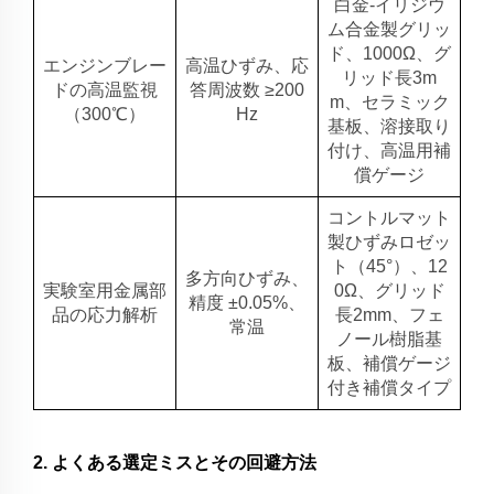
白金-イリジウ
ム合金製グリッ
ド、1000Ω、グ
エンジンブレー
高温ひずみ、応
リッド長3m
ドの高温監視
答周波数 ≥200
m、セラミック
（300℃）
Hz
基板、溶接取り
付け、高温用補
償ゲージ
コントルマット
製ひずみロゼッ
ト（45°）、12
多方向ひずみ、
実験室用金属部
0Ω、グリッド
精度 ±0.05%、
品の応力解析
長2mm、フェ
常温
ノール樹脂基
板、補償ゲージ
付き補償タイプ
2. よくある選定ミスとその回避方法