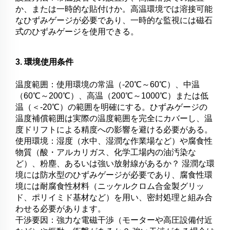
か、または一時的な貼付けか。高温環境では溶接可能
なひずみゲージが必要であり、一時的な監視には磁石
式のひずみゲージを使用できる。
3. 環境使用条件
温度範囲：使用環境の常温（-20℃～60℃）、中温
（60℃～200℃）、高温（200℃～1000℃）または低
温（＜-20℃）の範囲を明確にする。ひずみゲージの
温度補償範囲は実際の温度範囲を完全にカバーし、温
度ドリフトによる精度への影響を避ける必要がある。
使用環境：湿度（水中、湿潤な作業場など）や腐食性
物質（酸・アルカリガス、化学工場内の油汚染な
ど）、粉塵、あるいは強い放射線があるか？ 湿潤な環
境には防水型のひずみゲージが必要であり、腐食性環
境には耐腐食性材料（ニッケルクロム合金製グリッ
ド、ポリイミド基材など）を用い、密封処理と組み合
わせる必要があります。
干渉要因：強力な電磁干渉（モーターや高圧設備付近