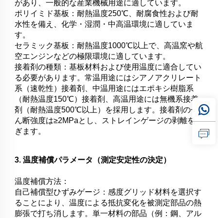
があり、一般的な産業機械用途に適しています。
ポリイミド基板：耐熱温度250℃、耐腐食性および耐
水性を備え、化学・湿潤・中高温環境に適していま
す。
セラミック基板：耐熱温度1000℃以上で、高温窯や航
空エンジンなどの極限環境に適しています。
接着剤の種類：基板材料および使用温度に適合してい
る必要があります。常温用途にはシアノアクリレート
系（速乾性）接着剤、中温用途にはエポキシ樹脂系
（耐熱温度150℃）接着剤、高温用途には無機系接着
剤（耐熱温度500℃以上）を採用します。接着剤のせ
ん断強度は≥2MPaとし、ストレインゲージの剥離を防
ぎます。
3. 温度補償パラメータ（測定安定性の決定）
温度補償方法：
自己補償型ひずみゲージ：感度グリッド材料を選択す
ることにより、温度による抵抗変化を被測定部品の熱
膨張で打ち消します。単一材料の部品（例：鋼、アル