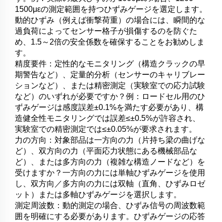
1500μεの測定範囲を持つひずみゲージを選定します。
動的ひずみ（例えば衝撃荷重）の場合には、瞬間的な
過負荷によってセンサー格子が損傷するのを防ぐた
め、1.5～2倍の安全係数を確保することをお勧めしま
す。
精度要件：定性的なモニタリング（構造クラックの早
期警告など）、定量的分析（センサーのキャリブレー
ションなど）、または精密測定（実験室での応力試験
など）のいずれが必要ですか？例：ロードセル用のひ
ずみゲージは感度誤差±0.1%を満たす必要があり、構
造健全性モニタリングでは誤差≤±0.5%が許容され、
実験室での精密測定では≤±0.05%が要求されます。
力の方向：対象部品は一方向の力（片持ち梁の曲げな
ど）、双方向の力（平面応力状態にある機械部品な
ど）、または多方向の力（複雑な構造ノードなど）を
受けますか？一方向の力には単軸ひずみゲージを使用
し、双方向／多方向の力には双軸（直角、ひずみロゼ
ット）または多軸ひずみゲージを選択します。
測定周波数：動的測定の場合、ひずみ信号の周波数範
囲を明確にする必要があります。ひずみゲージの応答