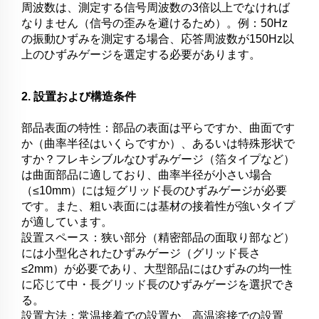
周波数は、測定する信号周波数の3倍以上でなければ
なりません（信号の歪みを避けるため）。例：50Hz
の振動ひずみを測定する場合、応答周波数が150Hz以
上のひずみゲージを選定する必要があります。
2. 設置および構造条件
部品表面の特性：部品の表面は平らですか、曲面です
か（曲率半径はいくらですか）、あるいは特殊形状で
すか？フレキシブルなひずみゲージ（箔タイプなど）
は曲面部品に適しており、曲率半径が小さい場合
（≤10mm）には短グリッド長のひずみゲージが必要
です。また、粗い表面には基材の接着性が強いタイプ
が適しています。
設置スペース：狭い部分（精密部品の面取り部など）
には小型化されたひずみゲージ（グリッド長さ
≤2mm）が必要であり、大型部品にはひずみの均一性
に応じて中・長グリッド長のひずみゲージを選択でき
る。
設置方法：常温接着での設置か、高温溶接での設置