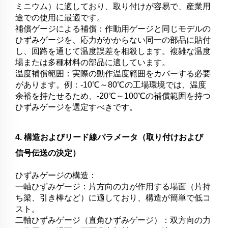
ミニウム）に適しており、取り付けが容易で、産業用
途での使用に最適です。
補償ゲージによる補償：作動用ゲージと同じモデルの
ひずみゲージを、応力がかからない同一の部品に貼付
し、回路を通じて温度誤差を相殺します。複雑な温度
場または多種材料の部品に適しています。
温度補償範囲：実際の動作温度範囲をカバーする必要
があります。例：-10℃～80℃の工場環境では、温度
余裕を持たせるため、-20℃～100℃の補償範囲を持つ
ひずみゲージを選定すべきです。
4. 構造およびリード線パラメータ（取り付けおよび
信号伝送の決定）
ひずみゲージの構造：
一軸ひずみゲージ：片方向の力が作用する場面（片持
ち梁、引き棒など）に適しており、構造が簡単で低コ
スト。
二軸ひずみゲージ（直角ひずみゲージ）：双方向の力