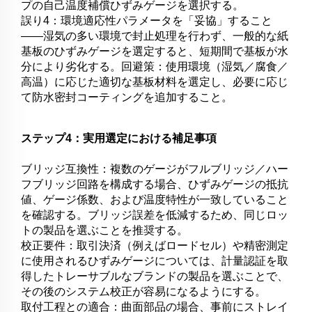
プの自己温度補償ひずみゲージを選択する。
誤り4：環境適応性パラメータを「妥協」すること
――湿気の多い環境で封止処理を行わず、一般的な紙
基板のひずみゲージを選定すると、短期間で基板が水
分により劣化する。回避策：使用環境（湿気／腐食／
高温）に応じた適切な基板材料を選定し、必要に応じ
て防水密封コーティングを追加すること。
ステップ4：実用選定における補足事項
ブリッジ互換性：複数のゲージがフルブリッジ／ハー
フブリッジ回路を構成する場合、ひずみゲージの抵抗
値、ゲージ係数、および温度特性が一致していること
を確認する。ブリッジ誤差を低減するため、同じロッ
トの製品を選ぶことを推奨する。
校正要件：取引決済（例えばロードセル）や精密測定
に使用されるひずみゲージについては、計量認証を取
得したトレーサブルなブランドの製品を選ぶことで、
その後のシステム校正が容易になるようにする。
取付工程との適合：曲面部品の場合、事前にストレイ