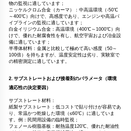
物の監視に適しています；
ニッケルクロム合金（カーマ）：中高温環境（-50℃
～400℃）向けで、高感度であり、エンジンや高温パ
イプラインの監視に適しています；
白金イリジウム合金：高温環境（400℃～1000℃）向
けで、優れた耐腐食性を有し、航空宇宙および冶金設
備に適しています；
半導体材料：金属と比較して極めて高い感度（50～
100倍）を持ちますが、温度安定性は劣り、実験室で
の精密測定に適しています。
2. サブストレートおよび接着剤のパラメータ（環境
適応性の決定要因）
サブストレート材料：
紙製サブストレート：低コストで貼り付けが容易であ
り、常温かつ乾燥した環境（≤60℃）に適していま
す。例：民間用設備の臨時監視；
フェノール樹脂基板：耐熱温度120℃、優れた耐油性