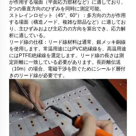
が作用する場面（平面応力部材など）に適しており、
2つの垂直方向のひずみを同時に測定可能。
ストレインロゼット（45°、60°）：多方向の力が作用
する場面（構造ノード、複雑な部品など）に適してお
り、主ひずみおよび主応力の方向を算出でき、応力解
析に適している。
リード線の仕様：リード線材料は通常、銀メッキ銅線
を使用します。常温用途にはPVC絶縁線を、高温用途
にはPTFE絶縁線を選定します。リード線の長さは測
定距離に一致している必要があります。長距離伝送
（10m）の場合、電磁干渉を防ぐためにシールド層付
きのリード線が必要です。