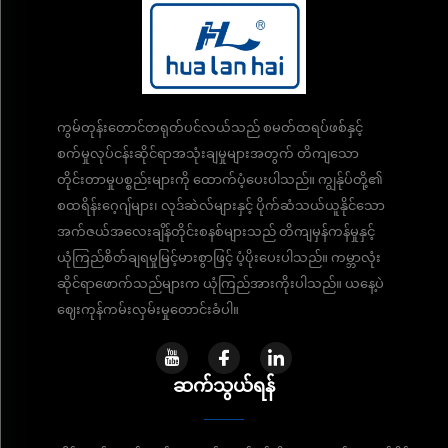
ကွမ်တုန်းတောင်တရုတ်ပင်လယ်သည် စမတ်ထရပ်ဖစ်နှင့်
စက်မှုလုပ်ငန်းဆိုင်ရာအသုံးချမှုများအတွက် တိကျသော
တိုင်းတာမှုပစ္စည်းများကို ထောက်ပံ့ပေးပါသည်။ ကျွန်ုပ်တို့၏
စထရိန်းဂေ့ဂျ်များ၊ လုဒ်ဆဲလ်များနှင့် ပိုက်ဆံသယ်ယူနိုင်သော
အက်ဇယ်အလေးချိန်တိုင်းစနစ်များသည် တိကျမှန်ကန်မှုနှင့်
ယုံကြည်စိတ်ချရမှုမြင့်မားစွာဖြင့် ပံ့ပိုးပေးပါသည်။ ကမ္ဘာလုံး
ဆိုင်ရာဖောက်သည်များက ယုံကြည်အားကိုးပါသည်။ ယနေ့ပဲ
ဈေးကုန်ကမ်းလှမ်းမှုတောင်းခံပါ။
ဆက်သွယ်ရန်