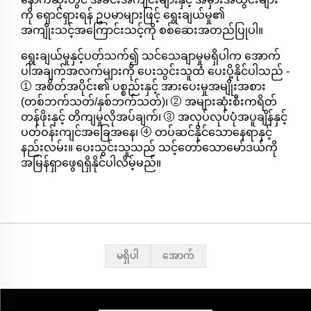
ကို ရှောင်ရှားရန် ဥပမာများဖြင့် ရွေးချယ်မှု၏
အကျိုးသင့်အကြောင်းသင့်ကို စစ်ဆေးအတည်ပြုပါ။
ရွေးချယ်မှုနှင့်ပတ်သက်၍ သင်သေချာမှုမရှိပါက အောက်
ပါအချက်အလက်များကို ပေးသွင်းသူထံ ပေးပို့နိုင်ပါသည် -
① အစိတ်အပိုင်း၏ ပစ္စည်းနှင့် အားပေးမှုအမျိုးအစား
(တစ်ဘက်သတ်/နှစ်ဘက်သတ်)၊ ② အများဆုံးစီးကရိတ်
တန်ဖိုးနှင့် တိကျမှုလိုအပ်ချက်၊ ③ အလုပ်လုပ်ပုံအပူချိန်နှင့်
ပတ်ဝန်းကျင်အခြေအနေ၊ ④ တပ်ဆင်နိုင်သောနေရာနှင့်
နည်းလမ်း။ ပေးသွင်းသူသည် သင့်တော်သောမော်ဒယ်ကို
အမြန်ရှာဖွေရရှိနိုင်ပါလိမ့်မည်။
မရှိပါ
အောက်