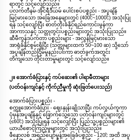
ရာတွင် သင့်လျော်သည်။
ပလက်တီနမ်-အိုင်ရီဒီယမ် ပေါင်းစပ်ပစ္စည်း - အပူချိန်
မြင့်မားသော အခြေအနေများတွင် (400℃~1000℃) အသုံးပြု
ရန် သင့်လျော်ပြီး ဓာတ်တိုးခံနိုင်ရည်ကောင်းမွန်ကာ
အာကာသနှင့် သတ္တုတွင်းပစ္စည်းများတွင် အသုံးပြုသည်။
ဆီမီကွန်ဒပ်က်တာ ပစ္စည်းများ - အလွန်မြင့်မားသော
အာရုံခံနိုင်စွမ်းရှိပြီး (သတ္တုများထက် 50~100 ဆ) သို့သော်
အပူချိန်တည်ငြိမ်မှုနည်းပါးကာ ဓာတ်ခွက်အတွင်း
တိကျသော တိုင်းတာမှုများတွင် သင့်လျော်သည်။
၂။ အောက်ခံပြားနှင့် ကပ်ဆေး၏ ပါရာမီတာများ
(ပတ်ဝန်းကျင်နှင့် ကိုက်ညီမှုကို ဆုံးဖြတ်ပေးသည်)
အောက်ခံပြားပစ္စည်း -
စက္ကူအောက်ခံပြား - ဈေးနှုန်းချိုသာပြီး ကပ်လွယ်ကူကာ
ပုံမှန်အပူချိန်နှင့် ခြောက်သွေ့သော ပတ်ဝန်းကျင်များတွင်
(≤60℃) အသုံးပြုရန် သင့်လျော်ပြီး ပြည်သူ့ပစ္စည်းများ၏
ယာယီစောင့်ကြည့်မှုများတွင် အသုံးပြုသည်။
ဖီနောလစ် အရည်ပျော်မှုန့်အခြေခံပစ္စည်း - 120℃ အထိ အပူ