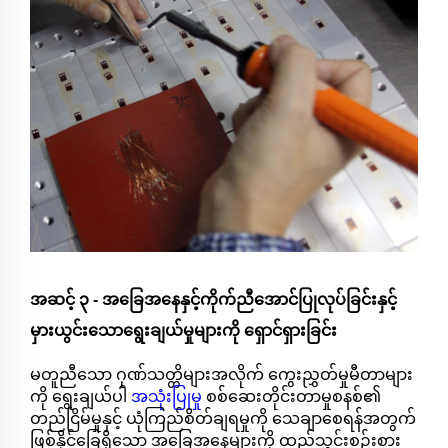
အဆင့် ၃ - အခြေအနေနှင့်ကိုက်ညီအောင်ပြုလုပ်ခြင်းနှင့်
မှားယွင်းသောရွေးချယ်မှုများကို ရှောင်ရှားခြင်း
မတူညီသော ဂုဏ်သတ္တိများအလိုက် ကွေးညွှတ်မှုမီတာများ
ကို ရွေးချယ်ပါ
အသုံးပြုမှု
စစ်ဆေးတိုင်းတာမှုစနစ်၏
တည်ငြိမ်မှုနှင့် ယုံကြည်စိတ်ချရမှုကို သေချာစေရန်အတွက်
ဖြစ်နိုင်ခြေရှိသော အခြေအနေများကို ထည့်သွင်းစဉ်းစား