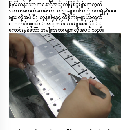
ပြင်းထန်သော အနှောင့်အယှက်ဖြစ်မှုများအတွက်
အကာအကွယ်ပေးသော အလွှာများပါသည့် စထရိန်ဂိုဏ်း
များ လိုအပ်ပြီး၊ တုန်ခါမှုနှင့် ထိခိုက်မှုများအတွက်
အောက်ခံပစ္စည်းများနှင့် ကပ်ဆေးများ၏ ခိုင်မာမှု
ကောင်းမွန်သော အမျိုးအစားများ လိုအပ်ပါသည်။