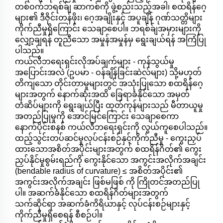
တစ်ဝက်ဘရစ်ခ်ျ ဆာကစ်ကို ဖွဲ့စည်းသည့်အခါ၊ စထရိန်ဂေ့
များ၏ ဒီဇိုင်းတန်ဖိုး၊ ဂေ့အချိုးနှင့် အပူချိန် ဂုဏ်သတ္တိများ
ကိုက်ညီမှုရှိကြောင်း သေချာစေပါ။ ဘရစ်ခ်ျအမှားများကို
လျှော့ချရန် တူညီသော အမှုန်အမှုန်မှ ရွေးချယ်ရန် အကြံပြု
ပါသည်။
ကယ်လီဘရေးရှင်းလိုအပ်ချက်များ - ကုန်သွယ်မှု
အပြောင်းအလဲ (ဥပမာ - ဝန်ချိန်ခြင်းဆဲလ်များ) သို့မဟုတ်
တိကျသော တိုင်းတာမှုများတွင် အသုံးပြုသော စထရိန်ဂေ့
များအတွက် နောက်ဆုံးအထိ ခြေရာခံနိုင်သော အမှတ်
တံဆိပ်များကို ရွေးချယ်ပြီး ထုတ်ကုန်များသည် မီတာယူမှု
အတည်ပြုမှုကို အောင်မြင်ကြောင်း သေချာစေကာ
နောက်ပိုင်းစနစ် ကယ်လီဘရေးရှင်းကို လွယ်ကူစေပါသည်။
ထည့်သွင်းတပ်ဆင်မှုလုပ်ငန်းစဉ်နှင့်ကိုက်ညီမှု - ကွေးညှပ်
ထားသောအစိတ်အပိုင်းများအတွက် စထရိန်ဂိတ်၏ ကွေး
ညှပ်နိုင်မှုစွမ်းရည်ကို ကွေးနိုင်သော အကွင်းအလိုက်အချင်း
(bendable radius of curvature) ≤ အစိတ်အပိုင်း၏
အကွင်းအလိုက်အချင်း ဖြစ်မဖြစ် ကို ကြိုတင်အတည်ပြု
ပါ။ အဆက်ခံနိုင်သော စထရိန်ဂိတ်များအတွက်
သက်ဆိုင်ရာ အဆက်ခံကိရိယာနှင့် လုပ်ငန်းစဉ်များနှင့်
ကိုက်ညီမှုရှိစေရန် စီစဉ်ပါ။