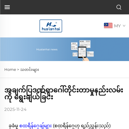
MY
Home >
သတင်းများ
အချက်ပြဒဏ်ရာဂေါ်တိုင်းတာမှုနည်းလမ်း
ကို ရွေးချယ်ခြင်း
2025-11-24
ခုခံမှု
စထရိန်ဂေ့ချ်များ
(စထရိန်ဂေ့ဟု ရည်ညွှန်းသည်)