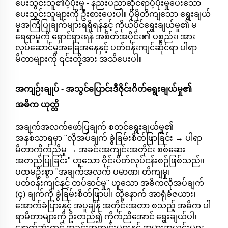
ပေးသွင်းသူ၏ပံ့ပိုးမှု - နည်းပညာဆိုင်ရာပံ့ပိုးမှုပေးသော
ပေးသွင်းသူများကို ဦးစားပေးပါ။ ပိုမိုတိကျသော ရွေးချယ်
မှုအကြံပြုချက်များရရှိရန်နှင့် ကိုယ်ပိုင်ရွေးချယ်မှု၏ မ
ရေရာမှုကို ရှောင်ရှားရန် အစိတ်အပိုင်း၏ ပစ္စည်း၊ အား
လုပ်ဆောင်မှုအခြေအနေနှင့် ပတ်ဝန်းကျင်ဆိုင်ရာ ပါရာ
မီတာများကို ၎င်းတို့အား အသိပေးပါ။
အကျဉ်းချုပ် - အသွင်ပြောင်းဒီဇိုင်းဂိတ်ရွေးချယ်မှု၏
အဓိက ယုတ္တိ
အချက်အလက်ဖော်ပြချက် စတင်ရွေးချယ်မှု၏
အနှစ်သာရမှာ "လိုအပ်ချက် ခွဲခြမ်းစိတ်ဖြာခြင်း → ပါရာ
မီတာကိုက်ညီမှု → အခင်းအကျင်းအတိုင်း စစ်ဆေး
အတည်ပြုခြင်း" ဟူသော ဝိုင်းပိတ်လုပ်ငန်းစဉ်ဖြစ်သည်။
ပထမဦးစွာ "အချက်အလက် ပမာဏ၊ တိကျမှု၊
ပတ်ဝန်းကျင်နှင့် တပ်ဆင်မှု" ဟူသော အဓိကလိုအပ်ချက်
(၄) ချက်ကို ခွဲခြမ်းစိတ်ဖြာပါ၊ ထို့နောက် အာရုံခံဇယား၊
အောက်ခံပြားနှင့် အပူချိန် အတိုင်းအတာ စသည့် အဓိက ပါ
ရာမီတာများကို ဦးတည်၍ ကိုက်ညီအောင် ရွေးချယ်ပါ၊
နောက်ဆုံးတွင် အခင်းအကျင်းများနှင့် အမှားအယွင်းများ