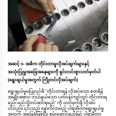
အဆင့် ၁- အဓိက တိုင်းတာမှုလိုအပ်ချက်များနှင့်
အသုံးပြုမှုအခြေအနေများကို ရှင်းလင်းစွာသတ်မှတ်ပါ
(ရွေးချယ်မှုအတွက် ကြိုတင်လိုအပ်ချက်)
ရွေးချယ်မှုမပြုလုပ်မီ "တိုင်းတာရန် လိုအပ်သော စထရိန်
အမျိုးအစား၊ ဘယ်နှယ်သော ပတ်ဝန်းကျင်တွင် တိုင်းတာရ
မည်၊ မည်သို့တပ်ဆင်ရမည်" ကို သတ်မှတ်ဖို့ လိုအပ်
ပါသည်။ ၎င်းသည် နောက်လာမည့် ပါရာမီတာရွေးချယ်မှု
အတွက် အခြေခံဖြစ်ပြီး စွမ်းဆောင်ရည်မြင့် ပါရာမီတာ