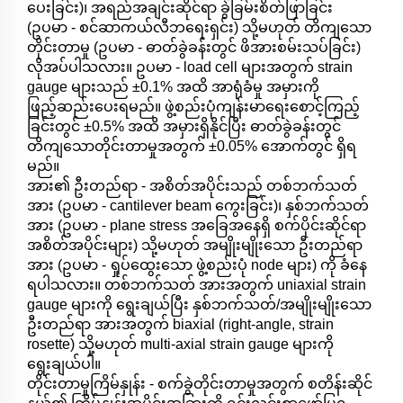
ပေးခြင်း)၊ အရည်အချင်းဆိုင်ရာ ခွဲခြမ်းစိတ်ဖြာခြင်း
(ဥပမာ - စင်ဆာကယ်လီဘရေးရှင်း) သို့မဟုတ် တိကျသော
တိုင်းတာမှု (ဥပမာ - ဓာတ်ခွဲခန်းတွင် ဖိအားစမ်းသပ်ခြင်း)
လိုအပ်ပါသလား။ ဥပမာ - load cell များအတွက် strain
gauge များသည် ±0.1% အထိ အာရုံခံမှု အမှားကို
ဖြည့်ဆည်းပေးရမည်။ ဖွဲ့စည်းပုံကျန်းမာရေးစောင့်ကြည့်
ခြင်းတွင် ±0.5% အထိ အမှားရှိနိုင်ပြီး ဓာတ်ခွဲခန်းတွင်
တိကျသောတိုင်းတာမှုအတွက် ±0.05% အောက်တွင် ရှိရ
မည်။
အား၏ ဦးတည်ရာ - အစိတ်အပိုင်းသည် တစ်ဘက်သတ်
အား (ဥပမာ - cantilever beam ကွေးခြင်း)၊ နှစ်ဘက်သတ်
အား (ဥပမာ - plane stress အခြေအနေရှိ စက်ပိုင်းဆိုင်ရာ
အစိတ်အပိုင်းများ) သို့မဟုတ် အမျိုးမျိုးသော ဦးတည်ရာ
အား (ဥပမာ - ရှုပ်ထွေးသော ဖွဲ့စည်းပုံ node များ) ကို ခံနေ
ရပါသလား။ တစ်ဘက်သတ် အားအတွက် uniaxial strain
gauge များကို ရွေးချယ်ပြီး နှစ်ဘက်သတ်/အမျိုးမျိုးသော
ဦးတည်ရာ အားအတွက် biaxial (right-angle, strain
rosette) သို့မဟုတ် multi-axial strain gauge များကို
ရွေးချယ်ပါ။
တိုင်းတာမှုကြိမ်နှုန်း - စက်ခွဲတိုင်းတာမှုအတွက် စတိန်းဆိုင်