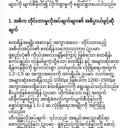
များကို မျက်စိမှိတ်၍ လိုက်ရှာမှုကို ရှောင်ရှားပေးပါသည်။
1. အဓိက တိုင်းတာမှုလိုအပ်ချက်များ၏ အဓိပ္ပာယ်ဖွင့်ဆို
ချက်
စထရိန်အမျိုးအစားနှင့် အကွာအဝေး - တိုင်းတာမည့်
အစိတ်အပိုင်း၏ စထရိန်သဘောသဘာဝ (ဥပမာ-
ဖွဲ့စည်းပုံ၏ ကိုယ်အလေးချိန်ကြောင့် ဖြစ်သော စထရိန်၊
စက်ပစ္စည်း တုန်ခါမှုကဲ့သို့သော စထရိန်) နှင့် အများဆုံးစထ
ရိန်တန်ဖိုးကို ရှင်းလင်းစွာ သတ်မှတ်ပါ။ လုံခြုံရေးအတွက်
1.2~1.5 ဆ အကွာအဝေးကို ထားရှိပါ။ ဥပမာ- လက်တွေ့
အများဆုံးစထရိန်သည် 1000με ဖြစ်ပါက 1200~1500με
အကွာအဝေးရှိသော စထရိန်ဂေ့ဂ်ကို ရွေးချယ်သင့်ပါသည်။
စီးပွားဖြစ်စထရိန် (ဥပမာ- တိုက်မိသော ဝန်) အတွက်
ထိခိုက်မှုကြောင့် အာရုံခံဇလုံးကွက်ပျက်စီးခြင်းကို
ရှောင်ရှားရန် 1.5~2 ဆ လုံခြုံရေးအချိုးကို အကြံပြု
ပါသည်။
တိကျမှုလိုအပ်ချက် - ၎င်းသည် အရည်အသွေးဆိုင်ရာ
စောင့်ကြည့်ခြင်း (ဥပမာ - ဖွဲ့စည်းပုံကွဲအက်ခြင်းကို စောင့်