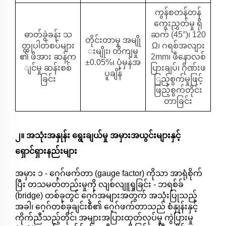
ကွန်စတန်တန်
ကွေးညွှတ်မှု ရို
ဓာတ်ခွဲခန်း သ
ဆက် (45°)၊ 120
တိုင်းတာမှု အမျို
တ္တုပါတ်စပ်များ
Ω၊ ဂရစ်အလျား
းမျိုး၊ တိကျမှု
၏ ဖိအား ဆန့်က
2mm၊ ဖီနောလစ်
±0.05%၊ ပုံမှန်အ
ျင်မှု ဆန်းစစ်
ပြားချပ်၊ ဂိုဏ်းဖ
ပူချိန်
ခြင်း
ြည့်စွက်မှုဖြင့်
ဖြည့်စွက်တိုင်း
တာခြင်း
၂။ အသုံးအနှုန်း ရွေးချယ်မှု အမှားအယွင်းများနှင့်
ရှောင်ရှားနည်းများ
အမှား ၁ - ဂေ့ဂ်ဖက်တာ (gauge factor) ကိုသာ အာရုံစိုက်
ပြီး တသမတ်တည်းမှုကို လျစ်လျူရှုခြင်း - ဘရစ်ခ်
(bridge) တစ်ခုတွင် ဂေ့ဂ်အများအတွက် အသုံးပြုသည့်
အခါ၊ ဂေ့ဂ်တစ်ခုချင်းစီ၏ ဂေ့ဂ်ဖက်တာသည် စံနှုန်းနှင့်
ကိုက်ညီသည့်တိုင်၊ အများအပြားထုတ်လုပ်မှု ကွဲပြားမှု