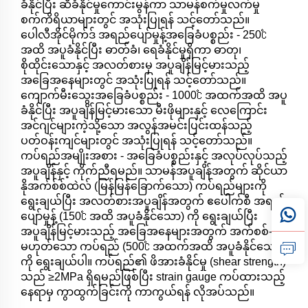
ခံနိုင်ပြီး ဆီခံနိုင်မှုကောင်းမွန်ကာ သာမန်စက်မှုလက်မှု
စက်ကိရိယာများတွင် အသုံးပြုရန် သင့်တော်သည်။
ပေါလီအိုင်မိုက်ဒ် အရည်ပျော်မှုန့်အခြေခံပစ္စည်း - 250℃
အထိ အပူခံနိုင်ပြီး ဓာတ်ခံ၊ ရေခံနိုင်မှုရှိကာ ဓာတု၊
စိုထိုင်းသောနှင့် အလတ်စားမှ အပူချိန်မြင့်မားသည့်
အခြေအနေများတွင် အသုံးပြုရန် သင့်တော်သည်။
ကျောက်မီးသွေးအခြေခံပစ္စည်း - 1000℃ အထက်အထိ အပူ
ခံနိုင်ပြီး အပူချိန်မြင့်မားသော မီးဖိုများနှင့် လေကြောင်း
အင်ဂျင်များကဲ့သို့သော အလွန်အမင်းပြင်းထန်သည့်
ပတ်ဝန်းကျင်များတွင် အသုံးပြုရန် သင့်တော်သည်။
ကပ်ရည်အမျိုးအစား - အခြေခံပစ္စည်းနှင့် အလုပ်လုပ်သည့်
အပူချိန်နှင့် ကိုက်ညီရမည်။ သာမန်အပူချိန်အတွက် ဆိုင်ယာ
နိုအက်စ်စ်ထဲလ် (မြန်မြန်ခြောက်သော) ကပ်ရည်များကို
ရွေးချယ်ပြီး အလတ်စားအပူချိန်အတွက် ဧပေါက်စီ အရည်
ပျော်မှုန့် (150℃ အထိ အပူခံနိုင်သော) ကို ရွေးချယ်ပြီး
အပူချိန်မြင့်မားသည့် အခြေအနေများအတွက် အက်စစ်-
မဟုတ်သော ကပ်ရည် (500℃ အထက်အထိ အပူခံနိုင်သော)
ကို ရွေးချယ်ပါ။ ကပ်ရည်၏ ဖိအားခံနိုင်မှု (shear strength)
သည် ≥2MPa ရှိရမည်ဖြစ်ပြီး strain gauge ကပ်ထားသည့်
နေရာမှ ကွာထွက်ခြင်းကို ကာကွယ်ရန် လိုအပ်သည်။