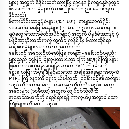
များ) အတွက် ဒီဇိုင်းထုတ်ထားပြီး ဌာနေဒါရိုက်ရှင်နှစ်ခုတွင်
ဖိအားတိုင်းတာမှုများကို တစ်ပြိုင်နက်တည်း ဆောင်ရွက်
နိုင်သည်။
ဖိအားတိုင်းတာမှုပုံစံများ (45°၊ 60°) - အများဘက်ရှိုင်း
အားပေးမှုအခြေအနေများ (ဥပမာ- ဖွဲ့စည်းပုံအဆက်များ၊
ရှုပ်ထွေးသောအစိတ်အပိုင်းများ) အတွက် ပုံမှန်ဖိအားနှင့် ပုံ
မှန်ဖိအားဦးတည်ရာကို တွက်ချက်နိုင်ပြီး ဖိအားဆိုင်ရာ
ဆန်းစစ်မှုများအတွက် သင့်တော်သည်။
ခေါင်းစဉ် အသေးစိတ်ဖော်ပြချက်များ - ခေါင်းစဉ်ပစ္စည်း
များသည် ငွေဖြင့် ပြုလုပ်ထားသော ကြေ медိုင်ကြိုးများ
ဖြစ်ပါသည်။ ပုံမှန်အပူချိန်အတွက် PVC ကြိုးများကို
ရွေးချယ်ပြီး အပူချိန်မြင့်မားသော အခြေအနေများအတွက်
PTFE ကြိုးများကို ရွေးချယ်ပါသည်။ ခေါင်းစဉ်၏ အလျား
သည် တိုင်းတာမှုအကွာအဝေးနှင့် ကိုက်ညီရမည်။ အကွာ
အဝေးများ (၁၀မီတာ) အတွက် လျှပ်စစ်သံလိုက်
အနှောင့်အယှက်ကို ရှောင်ရှားရန် ကာကွယ်မှုအလွှာပါသော
ကြိုးများ လိုအပ်ပါသည်။