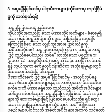
3. အပူချိန်ပြင်ဆင်မှု ပါရာမီတာများ (တိုင်းတာမှု တည်ငြိမ်
မှုကို သတ်မှတ်ရန်)
အပူချိန်ပြင်ဆင်မှု နည်းလမ်း
ကိုယ်တိုင်အတည်ပြုသော ဖိအားတိုင်းစက်များ - ခံစားမှုရှိ
သော ဂရစ်ဒ်ပစ္စည်းများကို ရွေးချယ်ခြင်းဖြင့် အပူချိန်
ကြောင့်ဖြစ်ပေါ်သော လျှပ်ကူးအားပြောင်းလဲမှုကို
အစိတ်အပိုင်း၏ အပူပြင်းထန်မှုကြောင့် ကျယ်ထွင်းလာမှု
ဖြင့် တူညီစေပါသည်။ တစ်မျိုးတည်းသော ပစ္စည်းများ
(ဥပမာ- သံ၊ အလူမီနီယမ်) အတွက် သင့်တော်ပြီး တပ်ဆင်
ရန် လွယ်ကူကာ စက်မှုလုပ်ငန်းဆိုင်ရာ အသုံးချမှုများတွင်
ဦးစားပေးအသုံးပြုပါသည်။
ဖိအားတိုင်းစက်ဖြင့် အပူချိန်ပြင်ဆင်မှု - အလုပ်လုပ်နေ
သော ဖိအားတိုင်းစက်များနှင့် အလားတူသော ဖိအားတိုင်း
စက်များကို ဖိအားမရှိသော တူညီသည့် အစိတ်အပိုင်းများ
ပေါ်တွင် ကပ်ပါသည်။ အပူချိန်ကြောင့်ဖြစ်ပေါ်သော အမှား
များကို ဆားကစ်များဖြင့် ပြင်ဆင်ပေးပါသည်။ ရှုပ်ထွေး
သော အပူချိန်နယ်ပယ်များ သို့မဟုတ် အမျိုးမျိုးသော
ပစ္စည်းများပါဝင်သည့် အစိတ်အပိုင်းများအတွက် သင့်တော်