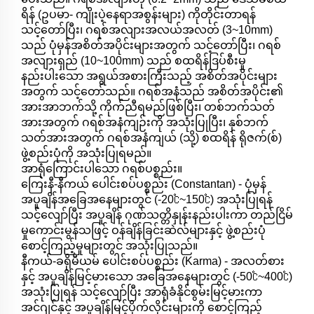
ရိန် (ဥပမာ- ကျိုးပဲ့နေရာအစွန်းများ) ကိုတိုင်းတာရန်
သင့်တော်ပြီး၊ ဂရစ်အလျားအလယ်အလတ် (3~10mm)
သည် ပုံမှန်အစိတ်အပိုင်းများအတွက် သင့်တော်ပြီး၊ ဂရစ်
အလျားရှည် (10~100mm) သည် စထရိန်ဒြပ်စီးမှု
နည်းပါးသော အရွယ်အစားကြီးသည့် အစိတ်အပိုင်းများ
အတွက် သင့်တော်သည်။ ဂရစ်အနံသည် အစိတ်အပိုင်း၏
အားအာဘက်သို့ ကိုက်ညီရမည်ဖြစ်ပြီး၊ တစ်ဘက်သတ်
အားအတွက် ဂရစ်အနံကျဉ်းကို အသုံးပြုပြီး၊ နှစ်ဘက်
သတ်အားအတွက် ဂရစ်အနံကျယ် (သို့) စထရိန် ရိုဇက်(စ်)
ဖွဲ့စည်းပုံကို အသုံးပြုရမည်။
အာရုံကြောင်းပါသော ဂရစ်ပစ္စည်း။
ကြေးနီ-နီကယ် ပေါင်းစပ်ပစ္စည်း (Constantan) - ပုံမှန်
အပူချိန်အခြေအနေများတွင် (-20℃~150℃) အသုံးပြုရန်
သင့်လျော်ပြီး အပူချိန် ဂုဏ်သတ္တိနှုန်းနည်းပါးကာ တည်ငြိမ်
မှုကောင်းမွန်သဖြင့် ဝန်ချိန်ခြင်းဆဲလ်များနှင့် ဖွဲ့စည်းပုံ
စောင့်ကြည့်မှုများတွင် အသုံးပြုသည်။
နီကယ်-ခရိုမီယမ် ပေါင်းစပ်ပစ္စည်း (Karma) - အလတ်စား
နှင့် အပူချိန်မြင့်မားသော အခြေအနေများတွင် (-50℃~400℃)
အသုံးပြုရန် သင့်လျော်ပြီး အာရုံခံနိုင်စွမ်းမြင့်မားကာ
အင်ဂျင်နှင့် အပူချိန်မြင့်ပိုက်လိုင်းများကို စောင့်ကြည့်