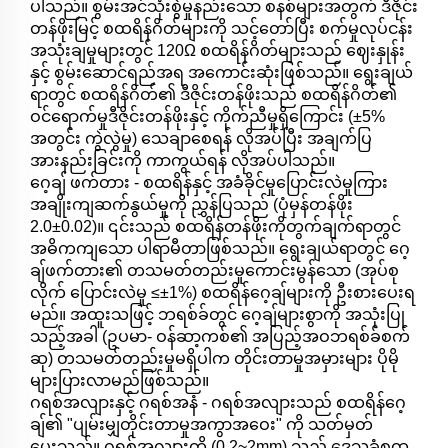
ပါသည်။ စွမ်းအင်သုံးစွဲမှုနည်းသော စနစ်များအတွက် ဒီဇိုင်း
တန်ဖိုးမြင့် စထရိန်ဂိတ်များကို သင့်တော်ပြီး စက်မှုလုပ်ငန်း
အသုံးချမှုများတွင် 120Ω စထရိန်ဂိတ်များသည် ဈေးနှုန်း
နှင့် စွမ်းဆောင်ရည်အရ အကောင်းဆုံးဖြစ်သည်။ ရွေးချယ်
ရာတွင် စထရိန်ဂိတ်၏ ဒီဇိုင်းတန်ဖိုးသည် စထရိန်ဂိတ်၏
ဝင်ရောက်မှုဒီဇိုင်းတန်ဖိုးနှင့် ကိုက်ညီမှုရှိကြောင်း (±5%
အတွင်း ကွဲလွဲမှု) သေချာစေရန် လိုအပ်ပြီး အချက်ပြ
အားနည်းခြင်းကို ကာကွယ်ရန် လိုအပ်ပါသည်။
ဂေ့ချ် ဖက်တား - စထရိန်နှင့် အခံခိုင်မှုပြောင်းလဲမှုကြား
အချိုးကျဆက်နွယ်မှုကို ညွှန်ပြသည် (ပုံမှန်တန်ဖိုး
2.0±0.02)။ ၎င်းသည် စထရိန်တန်ဖိုးကိုတွက်ချက်ရာတွင်
အဓိကကျသော ပါရာမီတာဖြစ်သည်။ ရွေးချယ်ရာတွင် ဂေ့
ချ်ဖက်တား၏ တသမတ်တည်းမှုကောင်းမွန်သော (အုပ်စု
လိုက် ပြောင်းလဲမှု ≤±1%) စထရိန်ဂေ့ချ်များကို ဦးစားပေးရ
မည်။ အထူးသဖြင့် ဘရစ်ခ်တွင် ဂေ့ချ်များစွာကို အသုံးပြု
သည့်အခါ (ဥပမာ- ဝန်ဆာ့ကစ်၏ အပြည့်အဝဘရစ်ခ်စက်
ဆု) တသမတ်တည်းမှုမရှိပါက တိုင်းတာမှုအမှားများ ပိုမို
များပြားလာမည်ဖြစ်သည်။
ဂရစ်အလျားနှင့် ဂရစ်အနံ - ဂရစ်အလျားသည် စထရိန်ဂေ့
ချ်၏ "ပျမ်းမျှတိုင်းတာမှုအကွာအဝေး" ကို သတ်မှတ်
ပေးသည်။ ဂရစ်အလျားတို (0.2~2mm) သည် ဒေသခံစထ