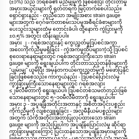
(±၁%) သည် ဘရစ်ခ်၏ မညီမျှမှုကို ဖြစ်စေပြီး တိုင်းတာမှု
အမှားအယွင်းများကို ရုတ်တရက် မြင့်တက်စေပါသည်။
ရှောင်ရှားနည်း - တူညီသော အမျိုးအစား strain gauge
များအတွက် ဂေ့ဂ်ဖက်တာစမ်းသပ်မှုအစီရင်ခံစာများကို
ပေးသွင်းသူများထံမှ တောင်းခံပါ၊ ထို့နောက် ကွဲပြားမှုကို
±၀.၅% အတွင်း ထိန်းချုပ်ပါ။
အမှား ၂ - ဂရစ်အလျားနှင့် ကွေးညွှတ်မှုဒြပ်စင်အကွာ
အဝေးကိုက်ညီမှုမရှိခြင်း - ကွဲအက်မှုထိပ်များကဲ့သို့ ဒြပ်စင်
စုဝေးရာနေရာများတွင် ဂရစ်အလျားကြီးသော strain
gauge များကို ရွေးချယ်ပါက တိုင်းတာသည့်တန်ဖိုးများကို
"ပျမ်းမျှ" ယူမိပြီး အမှန်တကယ်ကွေးညွှတ်မှုကို မဖော်ပြနိုင်
ခြင်းဖြစ်စေသည်။ ကာကွယ်နည်း - ဒြပ်စင်ပြောင်းလဲမှု
ကွာခြားမှုကြီးသောနေရာများတွင် ဂရစ်အလျား
≤၂မီလီမီတာကို ရွေးချယ်ပါ၊ ဒြပ်စင်တစ်သမတ်တည်းဖြစ်
သောနေရာများတွင် ၅~၁၀မီလီမီတာကို ရွေးချယ်ပါ။
အမှား ၃ - အပူချိန်အတိုင်းအတာနှင့် အစိတ်အပိုင်းပစ္စည်း
ကိုက်ညီမှုကို လျစ်လျူရှုခြင်း - အလူမီနီယမ်ပစ္စည်းများ
အတွက် သံကိုအတိုင်းအတာပြုလုပ်ထားသော strain
gauge များကို အသုံးပြုပါက အပူချိန်ပြောင်းလဲမှု ဆိုင်ရာ
ကွာခြားမှုများကြောင့် ပြင်းထန်သောအပူချိန်အမှားများကို
ဖြစ်စေသည်။ ကာကွယ်နည်း - ပစ္စည်းအလိုက် (သံ၊ အလူမီ