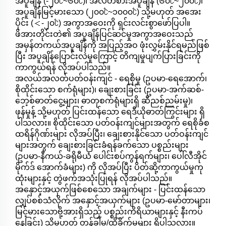
အပူချိန် (-၂၀℃~၆၀℃)၊ အလတ်စားအပူချိန် (၆၀℃~၂၀၀℃)၊
အပူချိန်မြင့်မားသော (၂၀၀℃~၁၀၀၀℃) သို့မဟုတ် အအေး
ပိုင်း (＜-၂၀℃) အကွာအဝေးကို ရှင်းလင်းစွာဖော်ပြပါ။
ဖိအားတိုင်းတဲ၏ အပူချိန်ပြင်ဆင်မှုအကွာအဝေးသည်
အမှန်တကယ်အပူချိန်ကို အပြည့်အဝ ဖုံးလွှမ်းနိုင်ရမည်ဖြစ်
ပြီး အပူချိန်ပြောင်းလဲမှုကြောင့် တိကျမှုပျက်ပြားခြင်းကို
ကာကွယ်ရန် လိုအပ်ပါသည်။
အလယ်အလတ်ပတ်ဝန်းကျင် - ရေစိုမှု (ဥပမာ-ရေအောက်၊
စိုထိုင်းသော စက်ရုံများ)၊ ချေးစားခြင်း (ဥပမာ-အက်ဆစ်-
ဘေ့စ်ဓာတ်ငွေ့များ၊ ဓာတုစက်ရုံများရှိ ဆီညစ်ညမ်းမှု)၊
ဖုန်မှုန့် သို့မဟုတ် ပြင်းထန်သော ရေဒီယိုဓာတ်ကြွင်းများ ရှိ
ပါသလား။ စိုထိုင်းသော ပတ်ဝန်းကျင်များအတွက် ရေစိုခံစ
ထရိန်ဂိုဏ်းများ လိုအပ်ပြီး၊ ချေးစားနိုင်သော ပတ်ဝန်းကျင်
များအတွက် ချေးစားခြင်းခံရန်ခက်သော ပစ္စည်းများ
(ဥပမာ-နီကယ်-ခရိုမီယံ ပေါင်းစပ်ကွန်ရက်များ၊ ပေါ်လီအိုင်
မိုက်ဒ် အောက်ခံများ) ကို လိုအပ်ပြီး ပိတ်ဆို့ကာကွယ်မှုကု
ထုံးများနှင့် တွဲဖက်အသုံးပြုရန် လိုအပ်ပါသည်။
အနှောင့်အယှက်ဖြစ်စေသော အချက်များ - ပြင်းထန်သော
လျှပ်စစ်သံလိုက် အနှောင့်အယှက်များ (ဥပမာ-မော်တာများ၊
မြင့်မားသောဗို့အားရှိသည့် ပစ္စည်းကိရိယာများနှင့် နီးကပ်
နေခြင်း) သို့မဟုတ် တုန်ခါမှု/ထိခိုက်မှုများ ရှိပါသလား။