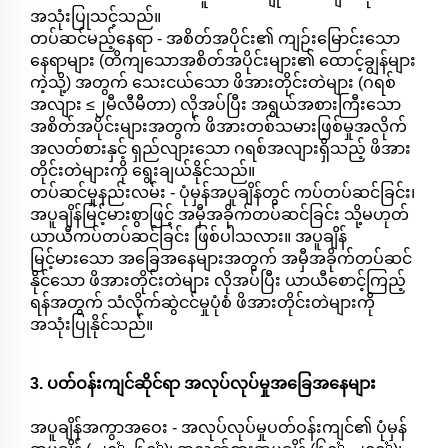
အသုံးပြုသင့်သည်။
တပ်ဆင်မည့်နေရာ - အစိတ်အပိုင်း၏ ကျဉ်းမြောင်းသော
နေရာများ (တိကျသောအစိတ်အပိုင်းများ၏ ထောင့်ချွန်များ
ကဲ့သို့) အတွက် သေးငယ်သော ဖိအားတိုင်းတဲများ (ဂရစ်
အလျား ≤၂မီလီမီတာ) လိုအပ်ပြီး အရွယ်အစားကြီးသော
အစိတ်အပိုင်းများအတွက် ဖိအားတစ်သမားဖြစ်မှုအလိုက်
အလတ်စားနှင့် ရှည်လျားသော ဂရစ်အလျားရှိသည့် ဖိအား
တိုင်းတဲများကို ရွေးချယ်နိုင်သည်။
တပ်ဆင်မှုနည်းလမ်း - ပုံမှန်အပူချိန်တွင် ကပ်တပ်ဆင်ခြင်း၊
အပူချိန်မြင့်မားစွာဖြင့် အမှီအခိုက်တပ်ဆင်ခြင်း သို့မဟုတ်
ယာယီကပ်တပ်ဆင်ခြင်း ဖြစ်ပါသလား။ အပူချိန်
မြင့်မားသော အခြေအနေများအတွက် အမှီအခိုက်တပ်ဆင်
နိုင်သော ဖိအားတိုင်းတဲများ လိုအပ်ပြီး ယာယီစောင့်ကြည့်
ရန်အတွက် သံလိုက်ဆွဲငင်မှုပုံစံ ဖိအားတိုင်းတဲများကို
အသုံးပြုနိုင်သည်။
3. ပတ်ဝန်းကျင်ဆိုင်ရာ အလုပ်လုပ်မှုအခြေအနေများ
အပူချိန်အကွာအဝေး - အလုပ်လုပ်မှုပတ်ဝန်းကျင်၏ ပုံမှန်