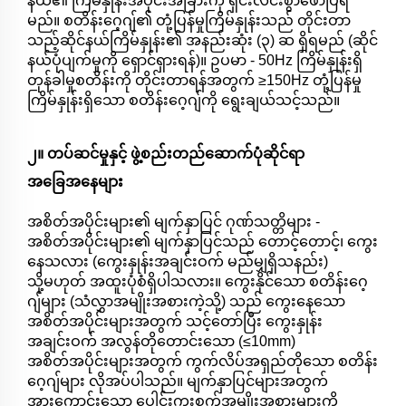
နယ်၏ ကြိမ်နှုန်းအပိုင်းအခြားကို ရှင်းလင်းစွာဖော်ပြရ
မည်။ စတိန်းဂေ့ဂျ်၏ တုံ့ပြန်မှုကြိမ်နှုန်းသည် တိုင်းတာ
သည့်ဆိုင်နယ်ကြိမ်နှုန်း၏ အနည်းဆုံး (၃) ဆ ရှိရမည် (ဆိုင်
နယ်ပုံပျက်မှုကို ရှောင်ရှားရန်)။ ဥပမာ - 50Hz ကြိမ်နှုန်းရှိ
တုန်ခါမှုစတိန်းကို တိုင်းတာရန်အတွက် ≥150Hz တုံ့ပြန်မှု
ကြိမ်နှုန်းရှိသော စတိန်းဂေ့ဂျ်ကို ရွေးချယ်သင့်သည်။
၂။ တပ်ဆင်မှုနှင့် ဖွဲ့စည်းတည်ဆောက်ပုံဆိုင်ရာ
အခြေအနေများ
အစိတ်အပိုင်းများ၏ မျက်နှာပြင် ဂုဏ်သတ္တိများ -
အစိတ်အပိုင်းများ၏ မျက်နှာပြင်သည် တောင့်တောင့်၊ ကွေး
နေသလား (ကွေးနှုန်းအချင်းဝက် မည်မျှရှိသနည်း)
သို့မဟုတ် အထူးပုံစံရှိပါသလား။ ကွေးနိုင်သော စတိန်းဂေ့
ဂျ်များ (သံလွှာအမျိုးအစားကဲ့သို့) သည် ကွေးနေသော
အစိတ်အပိုင်းများအတွက် သင့်တော်ပြီး ကွေးနှုန်း
အချင်းဝက် အလွန်တိုတောင်းသော (≤10mm)
အစိတ်အပိုင်းများအတွက် ကွက်လိပ်အရှည်တိုသော စတိန်း
ဂေ့ဂျ်များ လိုအပ်ပါသည်။ မျက်နှာပြင်များအတွက်
အားကောင်းသော ပေါင်းကူးစက်အမျိုးအစားများကို