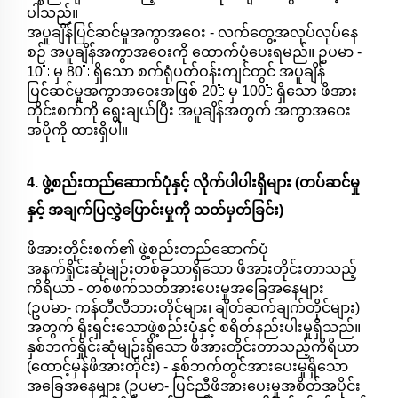
ပါသည်။
အပူချိန်ပြင်ဆင်မှုအကွာအဝေး - လက်တွေ့အလုပ်လုပ်နေ
စဉ် အပူချိန်အကွာအဝေးကို ထောက်ပံ့ပေးရမည်။ ဥပမာ -
10℃ မှ 80℃ ရှိသော စက်ရုံပတ်ဝန်းကျင်တွင် အပူချိန်
ပြင်ဆင်မှုအကွာအဝေးအဖြစ် 20℃ မှ 100℃ ရှိသော ဖိအား
တိုင်းစက်ကို ရွေးချယ်ပြီး အပူချိန်အတွက် အကွာအဝေး
အပိုကို ထားရှိပါ။
4. ဖွဲ့စည်းတည်ဆောက်ပုံနှင့် လိုက်ပါပါးရှိများ (တပ်ဆင်မှု
နှင့် အချက်ပြလွှဲပြောင်းမှုကို သတ်မှတ်ခြင်း)
ဖိအားတိုင်းစက်၏ ဖွဲ့စည်းတည်ဆောက်ပုံ
အနက်ရှိုင်းဆုံမျဉ်းတစ်ခုသာရှိသော ဖိအားတိုင်းတာသည့်
ကိရိယာ - တစ်ဖက်သတ်အားပေးမှုအခြေအနေများ
(ဥပမာ- ကန်တီလီဘားတိုင်များ၊ ချိတ်ဆက်ချက်တိုင်များ)
အတွက် ရိုးရှင်းသောဖွဲ့စည်းပုံနှင့် စရိတ်နည်းပါးမှုရှိသည်။
နှစ်ဘက်ရှိုင်းဆုံမျဉ်းရှိသော ဖိအားတိုင်းတာသည့်ကိရိယာ
(ထောင့်မှန်ဖိအားတိုင်း) - နှစ်ဘက်တွင်အားပေးမှုရှိသော
အခြေအနေများ (ဥပမာ- ပြင်ညီဖိအားပေးမှုအစိတ်အပိုင်း