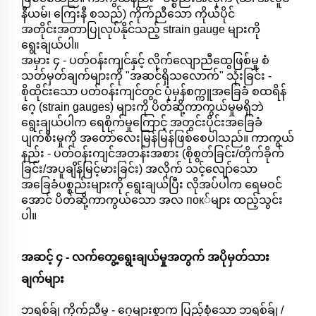
နီယမ်၊ ကြေးနီ စသည်) ကိုက်ညီသော ကိုယ်ပိုင်
အတိုင်းအတာပြုလုပ်နိုင်သည့် strain gauge များကို
ရွေးချယ်ပါ။
အမှား ၄ - ပတ်ဝန်းကျင်နှင့် လိုက်လျောညီထွေဖြစ်မှု စံ
သတ်မှတ်ချက်များကို "အဆင်ရှိသလောက်" သုံးခြင်း -
စိုထိုင်းသော ပတ်ဝန်းကျင်တွင် ပုံမှန်စက္ကူအခြေခံ စထရိန်
ဂေ့ (strain gauges) များကို ပိတ်ဆို့ကာကွယ်မှုမရှိဘဲ
ရွေးချယ်ပါက ရေစိုက်မှုကြောင့် အတွင်းပိုင်းအခြေခံ
ပျက်စီးမှုကို အတော်လေးမြန်မြန်ဖြစ်စေပါသည်။ ကာကွယ်
နည်း - ပတ်ဝန်းကျင်အတန်းအစား (စိုစွတ်ခြင်း/တိုက်ခိုက်
ခြင်း/အပူချိန်မြင့်မားခြင်း) အလိုက် သင့်လျော်သော
အခြေခံပစ္စည်းများကို ရွေးချယ်ပြီး လိုအပ်ပါက ရေမဝင်
အောင် ပိတ်ဆို့ကာကွယ်သော အလ пок်များ ထည့်သွင်း
ပါ။
အဆင့် ၄ - လက်တွေ့ရွေးချယ်မှုအတွက် အပိုမှတ်သား
ချက်များ
ဘရစ်ခ်ျ ကိုက်ညီမှု - ဂေ့များစွာက ပြည့်စုံသော ဘရစ်ခ်ျ /