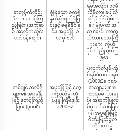
ရစ်အလျား ၁၀မီ
ဓာတုပိုက်လိုင်း
စွဲမြဲသော စထရိ
လီမီတာ၊ ပေါ်လီ
ဖိအား စောင့်ကြ
န်၊ ခံနိုင်ရည်ရှိခြ
အိုင်မိုက်ဒ် ပို့စ်၊ ရ
ည့်ခြင်း (အက်ဆ
င်းနှင့် ရေခံနိုင်ခြ
ေမြှုပ်ကာ အ
စ်-အာလ်ကလိုင်း
င်း၊ အပူချိန် -၁
လ пок်၊ ကာကွ
ပတ်ဝန်းကျင်)
၀℃ မှ ၈၀℃
ယ်ထားသော ကြိ
ုးများ၊ ကိုယ်
ပိုင် အညီညွတ်ပြ
ုခြင်း
ပလက်တီနမ်-အို
င်ရစ်ဒီယမ် ဂရစ်
(1000Ω)၊ ဂရစ်
အင်ဂျင် ဘလိဒ်
အပူချိန်မြင့် ကွေ
အလျား 3mm၊
များ၏ အပူချိန်
းညွှတ်မှု၊ တုံ့
ကာရမစ် ပြားချ
မြင့် စောင့်ကြည့်
ပြန်မှု ကြိမ်နှုန်း
ပ်၊ အဆက်ပြုလု
ခြင်း (၃၀၀℃)
≥200Hz
ပ်မှု တပ်ဆင်ခြင်
း၊ အပူချိန်မြင့်
ဂိုဏ်းဖြည့်စွက်
တိုင်းတာမှု