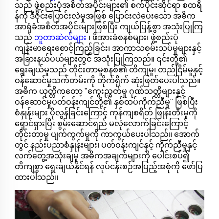
သည် ဖွဲ့စည်းပုံအစိတ်အပိုင်းများ၏ စက်ပိုင်းဆိုင်ရာ စထရိ
န်ကို ဒီဇိုင်းပြောင်းလဲမှုအဖြစ် ပြောင်းလဲပေးသော အဓိက
အာရုံခံအစိတ်အပိုင်းများဖြစ်ပြီး ကျယ်ပြန့်စွာ အသုံးပြုကြ
သည်
ဘူတာဆဲလ်များ
၊ ဖိအားခံစနစ်များ၊ ဖွဲ့စည်းပုံ
ကျန်းမာရေးစောင့်ကြည့်ခြင်း၊ အာကာသစမ်းသပ်မှုများနှင့်
အခြားနယ်ပယ်များတွင် အသုံးပြုကြသည်။ ၎င်းတို့၏
ရွေးချယ်မှုသည် တိုင်းတာမှုစနစ်၏ တိကျမှု၊ တည်ငြိမ်မှုနှင့်
ဝန်ဆောင်မှုသက်တမ်းကို တိုက်ရိုက် ဆုံးဖြတ်ပေးပါသည်။
အဓိက ယုတ္တိကတော့ "ကွေးညွှတ်မှု ဂုဏ်သတ္တိများနှင့်
ဝန်ဆောင်မှုပတ်ဝန်းကျင်တို့၏ နှစ်ထပ်ကိုက်ညီမှု" ဖြစ်ပြီး
စံနှုန်းများ ပိုလွန်ခြင်းကြောင့် ကုန်ကျစရိတ် ဖြုန်းတီးမှုကို
ရှောင်ရှားပြီး စွမ်းဆောင်ရည် မလုံလောက်ခြင်းကြောင့်
တိုင်းတာမှု ပျက်ကွက်မှုကို ကာကွယ်ပေးပါသည်။ အောက်
တွင် နည်းပညာစံနှုန်းများ၊ ပတ်ဝန်းကျင်နှင့် ကိုက်ညီမှုနှင့်
လက်တွေ့အသုံးချမှု အဓိကအချက်များကို ပေါင်းစပ်၍
တိကျစွာ ရွေးချယ်နိုင်ရန် လုပ်ငန်းစဉ်အပြည့်အစုံကို ဖော်ပြ
ထားပါသည်။