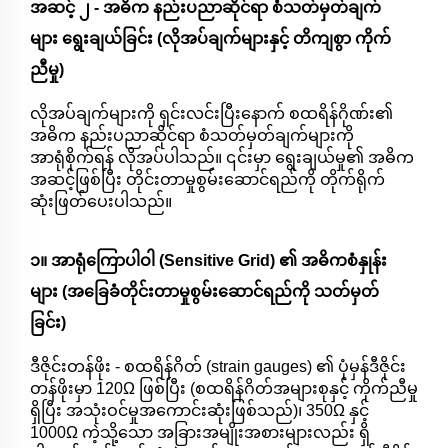
အဆင့် ၂ - အဓိက နည်းပညာဆိုင်ရာ စံသတ်မှတ်ချက်
များ ရွေးချယ်ခြင်း (လိုအပ်ချက်များနှင့် တိကျစွာ ကိုက်
ညီမှု)
လိုအပ်ချက်များကို ရှင်းလင်းပြီးနောက် စထရိန်ဂိုဏ်း၏
အဓိက နည်းပညာဆိုင်ရာ စံသတ်မှတ်ချက်များကို
အာရုံစိုက်ရန် လိုအပ်ပါသည်။ ၎င်းမှာ ရွေးချယ်မှု၏ အဓိက
အဆင့်ဖြစ်ပြီး တိုင်းတာမှုစွမ်းဆောင်ရည်ကို တိုက်ရိုက်
ဆုံးဖြတ်ပေးပါသည်။
၁။ အာရုံကြောပါဝါ (Sensitive Grid) ၏ အဓိကစံနှုန်း
များ (အခြေခံတိုင်းတာမှုစွမ်းဆောင်ရည်ကို သတ်မှတ်
ခြင်း)
ဒီဇိုင်းတန်ဖိုး - စထရိန်ဂိတ် (strain gauges) ၏ ပုံမှန်ဒီဇိုင်း
တန်ဖိုးမှာ 120Ω ဖြစ်ပြီး (စထရိန်ဂိတ်အများစုနှင့် ကိုက်ညီမှု
ရှိပြီး အသုံးဝင်မှုအကောင်းဆုံးဖြစ်သည်)၊ 350Ω နှင့်
1000Ω ကဲ့သို့သော အခြားအမျိုးအစားများလည်း ရှိ