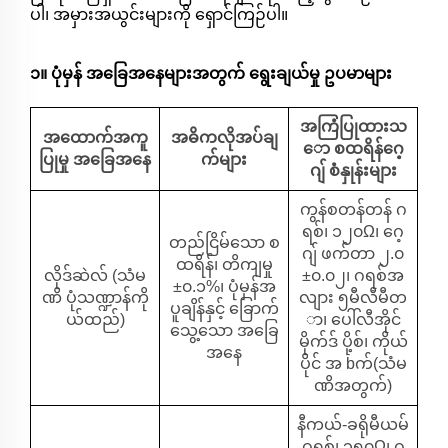
ပါ၊ အမှားအယွင်းများကို ရှောင်ကြဉ်ပါ။
၁။ ပုံမှန် အခြေအနေများအတွက် ရွေးချယ်မှု ဥပမာများ
အကြံပြုထားသ
အထောက်အကူ
အဓိကလိုအပ်ချ
ော စထရိန်ဂေ့
ပြုမှု အခြေအနေ
က်များ
ဂျ် စံနှုန်းများ
ကွန်စတန်တန် ဂ
ရစ်၊ ၁၂၀Ω၊ ဂေ့
တည်ငြိမ်သော စ
ဂျ် ဖက်တာ ၂.၀
ထရိန်၊ တိကျမှု
လိုဒ်ဆဲလ် (သံမ
±၀.၀၂၊ ဂရစ်အ
±၀.၁%၊ ပုံမှန်အ
ဏိ ပုံသဏ္ဍာန်ကို
လျား ၅မီလီမီတ
ပူချိန်နှင့် ခြောက်
ယ်ထည်)
ာ၊ ပေါ်လီအိုင်
သွေ့သော အခြေ
မိုက်ဒ် ပို့စ်၊ ကိုယ်
အနေ
ပိုင် အ bက်(သံမ
ဏိအတွက်)
နီကယ်-ခရိုမီယမ်
ဂရစ်၊ ၃၅၀Ω၊ ဂ