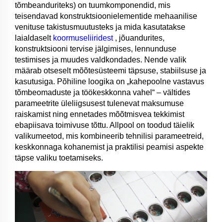
tõmbeanduriteks) on tuumkomponendid, mis
teisendavad konstruktsioonielementide mehaanilise
venituse takistusmuutusteks ja mida kasutatakse
laialdaselt
koormuseliiridest
, jõuandurites,
konstruktsiooni tervise jälgimises, lennunduse
testimises ja muudes valdkondades. Nende valik
määrab otseselt mõõtesüsteemi täpsuse, stabiilsuse ja
kasutusiga. Põhiline loogika on „kahepoolne vastavus
tõmbeomaduste ja töökeskkonna vahel“ – vältides
parameetrite üleliigsusest tulenevat maksumuse
raiskamist ning ennetades mõõtmisvea tekkimist
ebapiisava toimivuse tõttu. Allpool on toodud täielik
valikumeetod, mis kombineerib tehnilisi parameetreid,
keskkonnaga kohanemist ja praktilisi peamisi aspekte
täpse valiku toetamiseks.