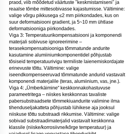
praod, viib mõõdetud väärtuste "keskmistamiseni" ja
reaalse tõmbe mittesobivasse kajastumisse. Vältimine:
valige võrgu pikkusega ≤2 mm piirkondades, kus on
suur deformatsiooni gradient, ja 5~10 mm ühtlase
deformatsiooniga piirkondades.
Viga 3: Temperatuurikompensatsiooni ja komponendi
materjali sobivuse ignoreerimine –
terasekompensatsiooniga tõmmatunde andurite
kasutamine alumiiniumkomponentidel põhjustab
tõsiseid temperatuurivigu termiliste laienemiskordajate
erinevuste tõttu. Vältimine: valige
iseendkompenseeruvad tõmmatunde andurid vastavalt
komponendi materjalile (teras, alumiinium, vas, jne.).
Viga 4: „Ümberkäimine“ keskkonnakohastuvuse
parameetritega – niiskes keskkonnas tavaliste
pabersubstraadsete tõmmekiuandurite valimine ilma
tihenduseljakatteta põhjustab lühikese aja jooksul
niiskuse tõttu substraadi rikkumise. Vältimine: valige
sobivad substraadimaterjalid vastavalt keskkonna
klassile (niiske/korrosiivne/kõrge temperatuur) ja
vajadusel lisage veevastase tihenduskiht.