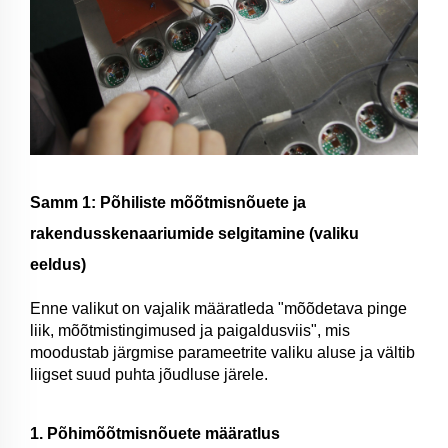
Samm 1: Põhiliste mõõtmisnõuete ja
rakendusskenaariumide selgitamine (valiku
eeldus)
Enne valikut on vajalik määratleda "mõõdetava pinge
liik, mõõtmistingimused ja paigaldusviis", mis
moodustab järgmise parameetrite valiku aluse ja vältib
liigset suud puhta jõudluse järele.
1. Põhimõõtmisnõuete määratlus