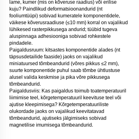
lame, kumer (mis on kõveruse raadius) või erilise
kuju? Paindlikud deformatsioonandurid (nt
fooliumtüüpi) sobivad kumeratele komponentidele,
väikese kõverusraadiuse (≤10 mm) korral on vajalikud
lühikesed rasterpikkusega andurid; tüübid tugeva
aluspinnaga adhesiooniga sobivad rohkestele
pindadele.
Paigaldusruum: kitsastes komponentide alades (nt
täpsusdetailide faaside) jaoks on vajalikud
miniatuursed tõmbeandurid (võres pikkus ≤2 mm),
suurte komponentide puhul saab tõmbe ühtlustuse
alusel valida keskmise ja pika võre pikkusega
tõmbeandurid.
Paigaldusviis: Kas paigaldus toimub toatemperatuuril
liimimise teel, kõrgetemperatuuril keevituse teel või
ajutise kleepimisega? Kõrgetemperatuuriliste
olukordade jaoks on vajalikud keevitatavad
tõmbeandurid, ajutiseks jälgimiseks sobivad
magnetilise imumisega tõmbeandurid.