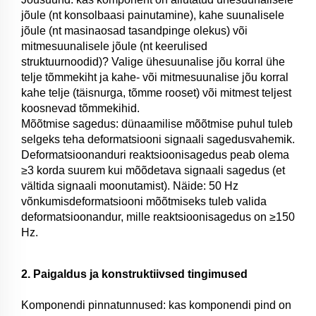
jõule (nt konsolbaasi painutamine), kahe suunalisele
jõule (nt masinaosad tasandpinge olekus) või
mitmesuunalisele jõule (nt keerulised
struktuurnoodid)? Valige ühesuunalise jõu korral ühe
telje tõmmekiht ja kahe- või mitmesuunalise jõu korral
kahe telje (täisnurga, tõmme rooset) või mitmest teljest
koosnevad tõmmekihid.
Mõõtmise sagedus: dünaamilise mõõtmise puhul tuleb
selgeks teha deformatsiooni signaali sagedusvahemik.
Deformatsioonanduri reaktsioonisagedus peab olema
≥3 korda suurem kui mõõdetava signaali sagedus (et
vältida signaali moonutamist). Näide: 50 Hz
võnkumisdeformatsiooni mõõtmiseks tuleb valida
deformatsioonandur, mille reaktsioonisagedus on ≥150
Hz.
2. Paigaldus ja konstruktiivsed tingimused
Komponendi pinnatunnused: kas komponendi pind on