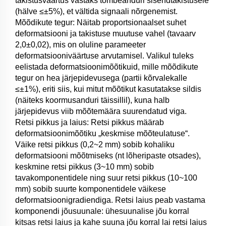
takistusväärtus vastaks tõmbeanduri sisendtakistusele
(hälve ≤±5%), et vältida signaali nõrgenemist.
Mõõdikute tegur: Näitab proportsionaalset suhet
deformatsiooni ja takistuse muutuse vahel (tavaarv
2,0±0,02), mis on oluline parameeter
deformatsiooniväärtuse arvutamisel. Valikul tuleks
eelistada deformatsioonimõõtikuid, mille mõõdikute
tegur on hea järjepidevusega (partii kõrvalekalle
≤±1%), eriti siis, kui mitut mõõtikut kasutatakse sildis
(näiteks koormusanduri täissillil), kuna halb
järjepidevus viib mõõtemäära suurendatud viga.
Retsi pikkus ja laius: Retsi pikkus määrab
deformatsioonimõõtiku „keskmise mõõteulatuse“.
Väike retsi pikkus (0,2~2 mm) sobib kohaliku
deformatsiooni mõõtmiseks (nt lõheripaste otsades),
keskmine retsi pikkus (3~10 mm) sobib
tavakomponentidele ning suur retsi pikkus (10~100
mm) sobib suurte komponentidele väikese
deformatsioonigradiendiga. Retsi laius peab vastama
komponendi jõusuunale: ühesuunalise jõu korral
kitsas retsi laius ja kahe suuna jõu korral lai retsi laius