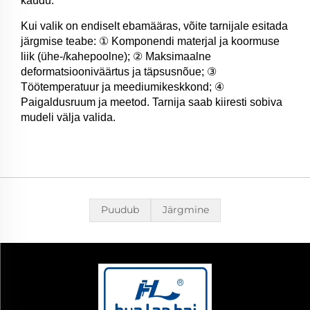
kaudu.
Kui valik on endiselt ebamääras, võite tarnijale esitada
järgmise teabe: ① Komponendi materjal ja koormuse
liik (ühe-/kahepoolne); ② Maksimaalne
deformatsiooniväärtus ja täpsusnõue; ③
Töötemperatuur ja meediumikeskkond; ④
Paigaldusruum ja meetod. Tarnija saab kiiresti sobiva
mudeli välja valida.
Puudub
Järgmine