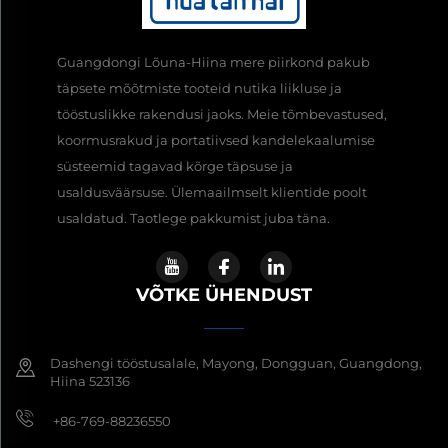
Guangdongi Lõuna-Hiina mere piirkond pakub
täpsete mõõtmiste tooteid nutika liikluse ja
tööstuslikke rakendusi jaoks. Meie tõmbevastused,
koormusrakud ja portatiivsed kandelekaalumise
süsteemid tagavad kõrge täpsuse ja
usaldusväärsuse. Ülemaailmselt klientide poolt
usaldatud. Taotlege pakkumist juba täna.
VÕTKE ÜHENDUST
Dashengi tööstusalale, Mayong, Dongguan, Guangdong,
Hiina 523136
+86-769-88236550