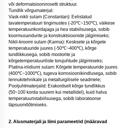
või deformatsioonirosetti struktuur.
Tundlik võrgumaterjal:
Vask-nikli sulam (Constantan): Eelistatud
tavatemperatuuri tingimustes (-20℃~150℃), väikese
temperatuurikordajaga ja hea stabiilsusega, sobib
koormusandurite ja konstruktsioonide jälgimiseks;
Nikli-kroomi sulam (Karma): Kesksete ja kõrgete
temperatuuride juures (-50℃~400℃), kõrge
tundlikkusega, sobib mootorite ja
kõrgetemperatuuriliste torujuhtude jälgimiseks;
Platina-iriidiumi sulam: Kõrgete temperatuuride juures
(400℃~1000℃), tugeva korrosioonikindlusega, sobib
lennukitehnikale ja metallurgilisele seadmele;
Pooljuhtmaterjalid: Erakordselt kõrge tundlikkus
(50~100 korda suurem kui metallidel), kuid halva
temperatuuristabiilsusega, sobib laboratoorse
täpsusmõõtmiseks.
2. Alusmaterjali ja liimi parameetrid (määravad