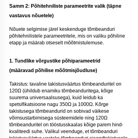
Samm 2: Põhitehniliste parameetrite valik (täpne
vastavus nõuetele)
Nõuete selgimise järel keskenduge tõmbeanduri
põhitehnilistele parameetritele, mis on valiku põhiline
etapp ja määrab otseselt mõõtmistulemuse.
1. Tundlike võrgustike põhiparameetrid
(määravad põhilise mõõtmisjõudluse)
Takistus: tavaline takistusväärtus tõmbeanduritel on
120Ω (ühildub enamiku tõmbeanduritega, kõige
suurema universaalsusega), kuid leidub ka
spetsifikatsioone nagu 350Ω ja 1000Ω. Kõrge
takistusega tõmbeandurid on sobivad väikese
võimsustarbimisega süsteemidele ning 120Ω
tõmbeanduritel on tööstusskaalas kõige parem hind-
kvaliteedi suhe. Valikul veenduge, et tõmbeanduri