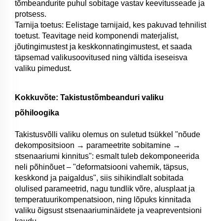
tõmbeandurite puhul sobitage vastav keevitusseade ja
protsess.
Tarnija toetus: Eelistage tarnijaid, kes pakuvad tehnilist
toetust. Teavitage neid komponendi materjalist,
jõutingimustest ja keskkonnatingimustest, et saada
täpsemad valikusoovitused ning vältida iseseisva
valiku pimedust.
Kokkuvõte: Takistustõmbeanduri valiku
põhiloogika
Takistusvõlli valiku olemus on suletud tsükkel "nõude
dekompositsioon → parameetrite sobitamine →
stsenaariumi kinnitus": esmalt tuleb dekomponeerida
neli põhinõuet – "deformatsiooni vahemik, täpsus,
keskkond ja paigaldus", siis sihikindlalt sobitada
olulised parameetrid, nagu tundlik võre, alusplaat ja
temperatuurikompenatsioon, ning lõpuks kinnitada
valiku õigsust stsenaariuminäidete ja veapreventsioni