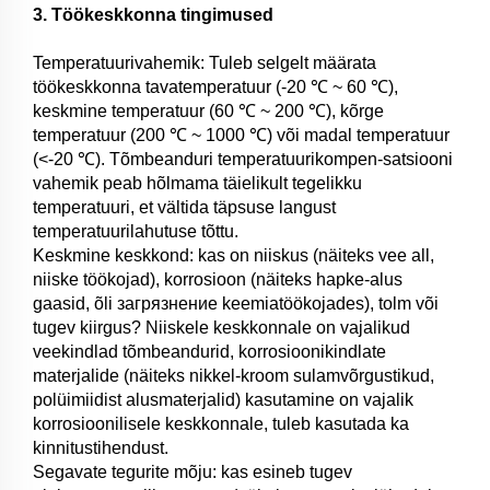
3. Töökeskkonna tingimused
Temperatuurivahemik: Tuleb selgelt määrata
töökeskkonna tavatemperatuur (-20 ℃ ~ 60 ℃),
keskmine temperatuur (60 ℃ ~ 200 ℃), kõrge
temperatuur (200 ℃ ~ 1000 ℃) või madal temperatuur
(<-20 ℃). Tõmbeanduri temperatuurikompen-satsiooni
vahemik peab hõlmama täielikult tegelikku
temperatuuri, et vältida täpsuse langust
temperatuurilahutuse tõttu.
Keskmine keskkond: kas on niiskus (näiteks vee all,
niiske töökojad), korrosioon (näiteks hapke-alus
gaasid, õli загрязнение keemiatöökojades), tolm või
tugev kiirgus? Niiskele keskkonnale on vajalikud
veekindlad tõmbeandurid, korrosioonikindlate
materjalide (näiteks nikkel-kroom sulamvõrgustikud,
polüimiidist alusmaterjalid) kasutamine on vajalik
korrosioonilisele keskkonnale, tuleb kasutada ka
kinnitustihendust.
Segavate tegurite mõju: kas esineb tugev