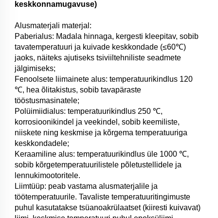
keskkonnamugavuse)
Alusmaterjali materjal:
Paberialus: Madala hinnaga, kergesti kleepitav, sobib
tavatemperatuuri ja kuivade keskkondade (≤60℃)
jaoks, näiteks ajutiseks tsiviiltehniliste seadmete
jälgimiseks;
Fenoolsete liimainete alus: temperatuurikindlus 120
℃, hea õlitakistus, sobib tavapäraste
tööstusmasinatele;
Polüimiidialus: temperatuurikindlus 250 ℃,
korrosioonikindel ja veekindel, sobib keemiliste,
niiskete ning keskmise ja kõrgema temperatuuriga
keskkondadele;
Keraamiline alus: temperatuurikindlus üle 1000 ℃,
sobib kõrgetemperatuurilistele põletustellidele ja
lennukimootoritele.
Liimtüüp: peab vastama alusmaterjalile ja
töötemperatuurile. Tavaliste temperatuuritingimuste
puhul kasutatakse tsüanoakrülaatset (kiiresti kuivavat)