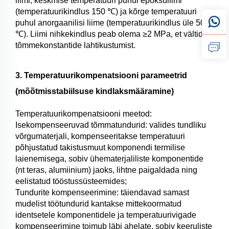
liimi, keskmise temperatuuri puhul epoksüliimi
(temperatuurikindlus 150 ℃) ja kõrge temperatuuri
puhul anorgaanilisi liime (temperatuurikindlus üle 500
℃). Liimi nihkekindlus peab olema ≥2 MPa, et vältida
tõmmekonstantide lahtikustumist.
3. Temperatuurikompenatsiooni parameetrid
(mõõtmisstabiilsuse kindlaksmääramine)
Temperatuurikompenatsiooni meetod:
Isekompenseeruvad tõmmatundurid: valides tundliku
võrgumaterjali, kompenseeritakse temperatuuri
põhjustatud takistusmuut komponendi termilise
laienemisega, sobiv ühematerjaliliste komponentide
(nt teras, alumiinium) jaoks, lihtne paigaldada ning
eelistatud tööstussüsteemides;
Tundurite kompenseerimine: täiendavad samast
mudelist töötundurid kantakse mittekoormatud
identsetele komponentidele ja temperatuurivigade
kompenseerimine toimub läbi ahelate, sobiv keeruliste