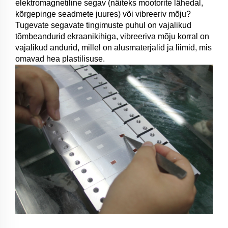
elektromagnetiline segav (näiteks mootorite lähedal,
kõrgepinge seadmete juures) või vibreeriv mõju?
Tugevate segavate tingimuste puhul on vajalikud
tõmbeandurid ekraanikihiga, vibreeriva mõju korral on
vajalikud andurid, millel on alusmaterjalid ja liimid, mis
omavad hea plastilisuse.