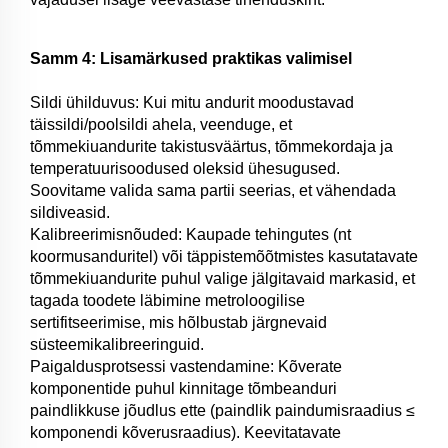
Samm 4: Lisamärkused praktikas valimisel
Sildi ühilduvus: Kui mitu andurit moodustavad
täissildi/poolsildi ahela, veenduge, et
tõmmekiuandurite takistusväärtus, tõmmekordaja ja
temperatuurisoodused oleksid ühesugused.
Soovitame valida sama partii seerias, et vähendada
sildiveasid.
Kalibreerimisnõuded: Kaupade tehingutes (nt
koormusanduritel) või täppistemõõtmistes kasutatavate
tõmmekiuandurite puhul valige jälgitavaid markasid, et
tagada toodete läbimine metroloogilise
sertifitseerimise, mis hõlbustab järgnevaid
süsteemikalibreeringuid.
Paigaldusprotsessi vastendamine: Kõverate
komponentide puhul kinnitage tõmbeanduri
paindlikkuse jõudlus ette (paindlik paindumisraadius ≤
komponendi kõverusraadius). Keevitatavate