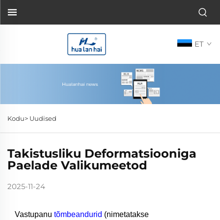
ET
Kodu>
Uudised
Takistusliku Deformatsiooniga
Paelade Valikumeetod
2025-11-24
Vastupanu
tõmbeandurid
(nimetatakse