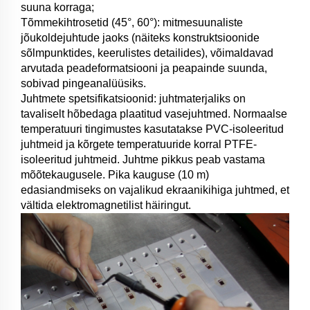
suuna korraga;
Tõmmekihtrosetid (45°, 60°): mitmesuunaliste
jõukoldejuhtude jaoks (näiteks konstruktsioonide
sõlmpunktides, keerulistes detailides), võimaldavad
arvutada peadeformatsiooni ja peapainde suunda,
sobivad pingeanalüüsiks.
Juhtmete spetsifikatsioonid: juhtmaterjaliks on
tavaliselt hõbedaga plaatitud vasejuhtmed. Normaalse
temperatuuri tingimustes kasutatakse PVC-isoleeritud
juhtmeid ja kõrgete temperatuuride korral PTFE-
isoleeritud juhtmeid. Juhtme pikkus peab vastama
mõõtekaugusele. Pika kauguse (10 m)
edasiandmiseks on vajalikud ekraanikihiga juhtmed, et
vältida elektromagnetilist häiringut.