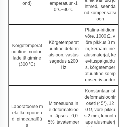
e, ekraanitud ju
ond)
emperatuur -1
htmed, iseenda
0℃~80℃
nd kompensatsi
oon
Platina-iriidium
võre, 1000 Ω, v
Kõrgetemperat
õre pikkus 3 m
Kõrgetemperat
uuriline deform
m, keraamiline
uuriline mootori
atsioon, vastus
alusmaterjal, ke
lade jälgimine
sagedus ≥200
evituspaigaldu
(300 °C)
Hz
s, kõrgetemper
atuuriline komp
enseeriv andur
Konstantaanist
deformatsioonir
Mitmesuunalin
oseti (45°), 12
Laboratoorse m
e deformatsioo
0 Ω, võre pikku
etallkomponen
n, täpsus ±0,0
s 2 mm, fenoolh
di pingeanalüü
5%, tavatemper
ape alusmaterj
s