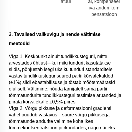
atuur
al, kompenseer
iva anduri kom
pensatsioon
2. Tavalised valikuvigu ja nende vältimise
meetodid
Viga 1: Keskpunkt ainult tundlikkusteguril, mitte
arvestades ühtlust—kui mitu tundurit kasutatakse
sildis, põhjustab isegi üksiku tunduri standarditele
vastav tundlikkustegur suured partii kõrvalekalded
(±1%) sildi ebastabiilsuse ja tõstab mõõtemäärasid
oluliselt. Vältimine: nõuda tarnijatelt sama partii
tõmmatundurite tundlikkusteguri testimise aruanded ja
piirata kõrvalekalle ±0,5% piires.
Viga 2: Võrgu pikkuse ja deformatsiooni gradienti
vahel puudub vastavus – suure võrgu pikkusega
tõmmatunde andurite valimine kohalikes
tõmmekontsentratsioonipiirkondades, nagu näiteks