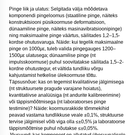
Pinge liik ja ulatus: Selgitada välja mõõdetava
komponendi pingeloomus (staatiline pinge, näiteks
konstruktsiooni püsikoormuse deformatsioon,
dünaamiline pinge, näiteks masinavibratsioonipinge)
ning maksimaalne pinge väärtus, säilitades 1,2–1,5-
kordse ohutusvaruga. Näide: kui tegelik maksimaalne
pinge on 1000με, tuleb valida pingegauges 1200–
1500με ulatusega; dünaamilise pinge (nt
impulsskoormuse) puhul soovitatakse säilitada 1,5–2-
kordne ohutustegur, et vältida tundliku võrgu
kahjustamist hetkelise ülekoormuse tõttu.
Täpsusnõue: kas on tegemist kvalitatiivse jälgimisega
(nt struktuursete pragude varajane hoiatus),
kvantitatiivse analüüsiga (nt andurite kalibreerimine)
või täppismõõtmisega (nt laboratoorses pinge
testimine)? Näide: koormusrakkide tõmmekihid
peavad vastama tundlikkuse veale ±0,1%, struktuurse
tervise jälgimisel võib viga olla ≤±0,5% ja laboratoorse
täppismõõtmise puhul nõutakse ≤±0,05%.
Jõusuund: kas komponent on allutatud ühesuunalisele