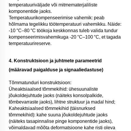
temperatuuriväljade või mitmematerjaliliste
komponentide jaoks.
Temperatuurikompenseerimise vahemik: peab
hõlmama tegelikku töötemperatuuri vahemikku. Näide:
-10 °C–80 °C töökoja keskkonnas tuleb valida tundur
kompenseerimisvahemikuga -20 °C–100 °C, et tagada
temperatuurireserve.
4. Konstruktsioon ja juhtmete parameetrid
(määravad paigalduse ja signaaliedastuse)
Tõmmatunduri konstruktsioon:
Üheaktsiaalsed tõmmekihid: ühesuunaliste
jõukoldejuhtude jaoks (näiteks konsolpalkide,
tõmbevarraste jaoks), lihtne struktuur ja madal hind;
Kaheaktsiaalsed tõmmekihid (täisnurksed
tõmmekihid): kahe suuna jõukoldejuhtude jaoks
(näiteks tasapinnalise pinge komponentide jaoks),
võimaldavad mõõta deformatsioone kahe risti oleva