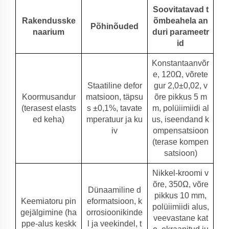
Soovitatavad t
Rakendusske
õmbeahela an
Põhinõuded
naarium
duri parameetr
id
Konstantaanvõr
e, 120Ω, võrete
Staatiline defor
gur 2,0±0,02, v
Koormusandur
matsioon, täpsu
õre pikkus 5 m
(terasest elasts
s ±0,1%, tavate
m, polüiimiidi al
ed keha)
mperatuur ja ku
us, iseendand k
iv
ompensatsioon
(terase kompen
satsioon)
Nikkel-kroomi v
õre, 350Ω, võre
Dünaamiline d
pikkus 10 mm,
Keemiatoru pin
eformatsioon, k
polüiimiidi alus,
gejälgimine (ha
orrosioonikinde
veevastane kat
ppe-alus keskk
l ja veekindel, t