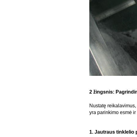
2 žingsnis: Pagrindin
Nustatę reikalavimus, 
yra parinkimo esmė ir
1. Jautraus tinkleli