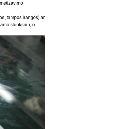
ermetizavimo
štos įtampos įrangos) ar
avimo sluoksniu, o