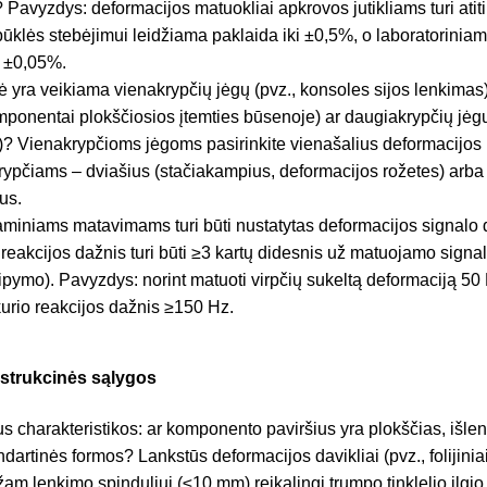
Pavyzdys: deformacijos matuokliai apkrovos jutikliams turi atiti
būklės stebėjimui leidžiama paklaida iki ±0,5%, o laboratoriniam
i ±0,05%.
lė yra veikiama vienakrypčių jėgų (pvz., konsoles sijos lenkimas)
mponentai plokščiosios įtemties būsenoje) ar daugiakrypčių jėgų
)? Vienakrypčioms jėgoms pasirinkite vienašalius deformacijos 
ypčiams – dviašius (stačiakampius, deformacijos rožetes) arba
us.
miniams matavimams turi būti nustatytas deformacijos signalo
reakcijos dažnis turi būti ≥3 kartų didesnis už matuojamo signa
ipymo). Pavyzdys: norint matuoti virpčių sukeltą deformaciją 50 H
kurio reakcijos dažnis ≥150 Hz.
nstrukcinės sąlygos
 charakteristikos: ar komponento paviršius yra plokščias, išle
dartinės formos? Lankstūs deformacijos davikliai (pvz., folijiniai
lenkimo spinduliui (≤10 mm) reikalingi trumpo tinklelio ilgio da