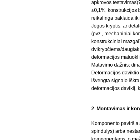
apkrovos testavimas)? 
±0,1%, konstrukcijos 
reikalinga paklaida ik
Jėgos kryptis: ar deta
(pvz., mechaniniai ko
konstrukciniai mazgai
dvikrypčiems/daugiakr
deformacijos matuokli
Matavimo dažnis: dina
Deformacijos daviklio 
išvengta signalo iškra
deformacijos daviklį, 
2. Montavimas ir ko
Komponento paviršiaus
spindulys) arba nestan
komponentams, o mažam 