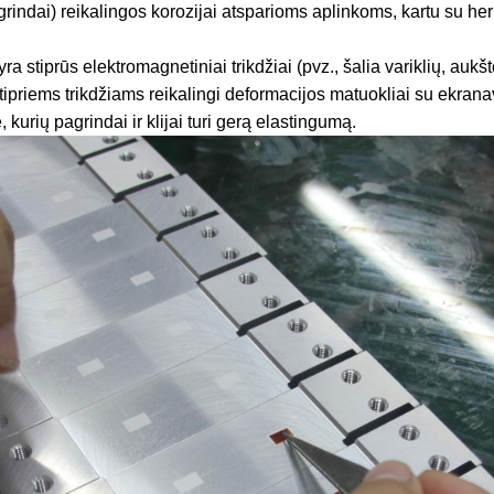
grindai) reikalingos korozijai atsparioms aplinkoms, kartu su h
yra stiprūs elektromagnetiniai trikdžiai (pvz., šalia variklių, auk
tipriems trikdžiams reikalingi deformacijos matuokliai su ekran
, kurių pagrindai ir klijai turi gerą elastingumą.