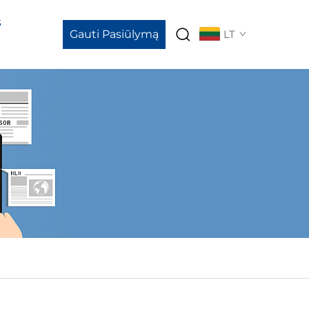
s
Gauti Pasiūlymą
LT