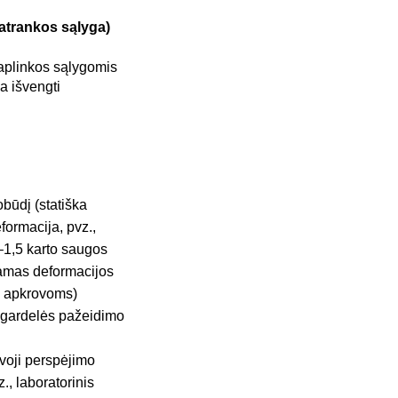
(atrankos sąlyga)
s aplinkos sąlygomis
a išvengti
būdį (statiška
formacija, pvz.,
–1,5 karto saugos
nkamas deformacijos
s apkrovoms)
s gardelės pažeidimo
yvoji perspėjimo
., laboratorinis