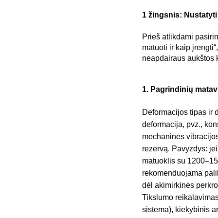
1 žingsnis: Nustatyt
Prieš atlikdami pasiri
matuoti ir kaip įrengt
neapdairaus aukštos 
1. Pagrindinių mata
Deformacijos tipas ir
deformacija, pvz., kon
mechaninės vibracijos
rezervą. Pavyzdys: je
matuoklis su 1200–15
rekomenduojama palikt
dėl akimirkinės perkr
Tikslumo reikalavimas:
sistema), kiekybinis an