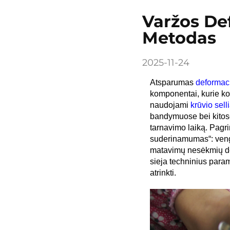
Varžos De
Metodas
2025-11-24
Atsparumas
deformac
komponentai, kurie ko
naudojami
krūvio sell
bandymuose bei kitose 
tarnavimo laiką. Pagri
suderinamumas“: vengi
matavimų nesėkmių dė
sieja techninius param
atrinkti.