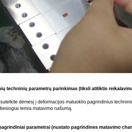
ių techninių parametrų parinkimas (tiksli atitiktis reikalavi
sutelkite dėmesį į deformacijos matuoklio pagrindinius technini
 tiesiogiai lemia matavimo našumą.
o pagrindiniai parametrai (nustato pagrindines matavimo char