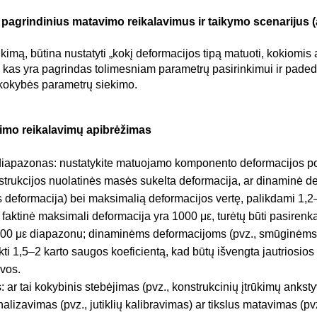
i pagrindinius matavimo reikalavimus ir taikymo scenarijus 
nkimą, būtina nustatyti „kokį deformacijos tipą matuoti, kokiomi
i“, kas yra pagrindas tolimesniam parametrų pasirinkimui ir paded
kokybės parametrų siekimo.
vimo reikalavimų apibrėžimas
 diapazonas: nustatykite matuojamo komponento deformacijos po
strukcijos nuolatinės masės sukelta deformacija, ar dinaminė de
 deformacija) bei maksimalią deformacijos vertę, palikdami 1,2
i faktinė maksimali deformacija yra 1000 με, turėtų būti pasire
00 με diapazonu; dinaminėms deformacijoms (pvz., smūginėm
i 1,5–2 karto saugos koeficientą, kad būtų išvengta jautriosio
ovos.
 ar tai kokybinis stebėjimas (pvz., konstrukcinių įtrūkimų ankst
alizavimas (pvz., jutiklių kalibravimas) ar tikslus matavimas (pvz