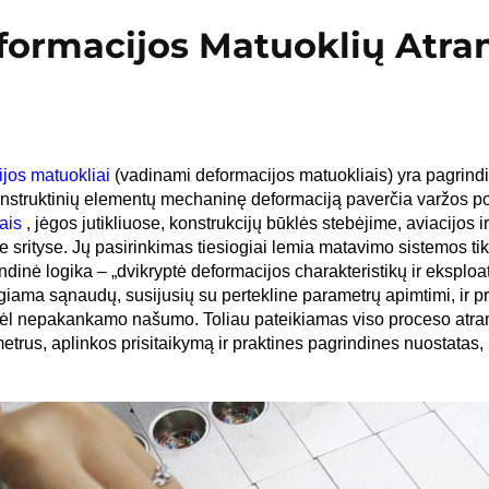
formacijos Matuoklių Atra
ijos matuokliai
(vadinami deformacijos matuokliais) yra pagrindi
nstruktinių elementų mechaninę deformaciją paverčia varžos poky
iais
, jėgos jutikliuose, konstrukcijų būklės stebėjime, aviacijos 
srityse. Jų pasirinkimas tiesiogiai lemia matavimo sistemos tik
ndinė logika – „dvikryptė deformacijos charakteristikų ir eksplo
ama sąnaudų, susijusių su pertekline parametrų apimtimi, ir p
l nepakankamo našumo. Toliau pateikiamas viso proceso atran
etrus, aplinkos prisitaikymą ir praktines pagrindines nuostatas, 