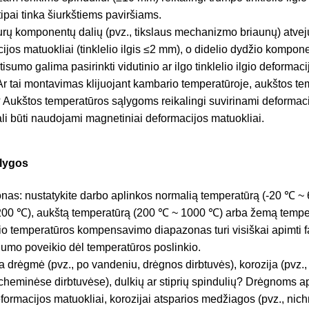
tipai tinka šiurkštiems paviršiams.
rų komponentų dalių (pvz., tikslaus mechanizmo briaunų) atveju
cijos matuokliai (tinklelio ilgis ≤2 mm), o didelio dydžio komp
isumo galima pasirinkti vidutinio ar ilgo tinklelio ilgio deformac
 tai montavimas klijuojant kambario temperatūroje, aukštos te
? Aukštos temperatūros sąlygoms reikalingi suvirinami deformaci
ali būti naudojami magnetiniai deformacijos matuokliai.
ąlygos
as: nustatykite darbo aplinkos normalią temperatūrą (-20 ℃ ~ 
200 ℃), aukštą temperatūrą (200 ℃ ~ 1000 ℃) arba žemą temper
o temperatūros kompensavimo diapazonas turi visiškai apimti f
slumo poveikio dėl temperatūros poslinkio.
ra drėgmė (pvz., po vandeniu, drėgnos dirbtuvės), korozija (pvz.,
 cheminėse dirbtuvėse), dulkių ar stiprių spindulių? Drėgnoms a
ormacijos matuokliai, korozijai atsparios medžiagos (pvz., nich