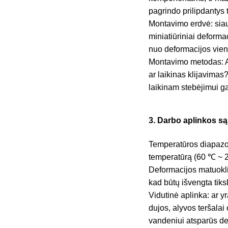
pagrindo prilipdantys 
Montavimo erdvė: siau
miniatiūriniai deforma
nuo deformacijos vient
Montavimo metodas: Ar
ar laikinas klijavimas
laikinam stebėjimui g
3. Darbo aplinkos s
Temperatūros diapazon
temperatūrą (60 ℃ ~ 
Deformacijos matuokli
kad būtų išvengta tik
Vidutinė aplinka: ar y
dujos, alyvos teršalai
vandeniui atsparūs def