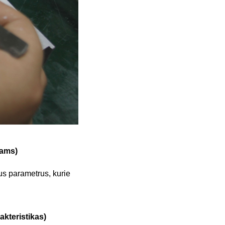
mams)
us parametrus, kurie
akteristikas)