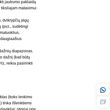
kti jautrumo paklaidą
 tiksliajam matavimui
, dvikrypčių jėgų
 (pvz., sudėtingi
matuoklius,
 daugiaašius
 dažnių diapazonas.
lo dažnį (kad būtų
z, reikia pasirinkti
nktas (koks lenkimo
) tinka išlenktiems
vikliai; stipriai prie