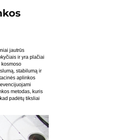
nkos
niai jautrūs
čiais ir yra plačiai
ir kosmoso
slumą, stabilumą ir
atacinės aplinkos
revencijuojami
kos metodas, kuris
kad padėtų tiksliai