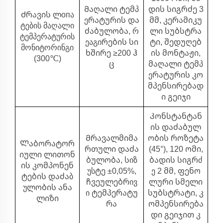
Მაღალი ტემპ
დის სიგრძე 3
Ძრავის ლопა
ერატურის და
მმ, კერამიკუ
ტების მაღალი
ძაბულობა, რ
ლი სუბსტრა
ტემპერატურის
ეაგირების სი
ტი, შედუღებ
მონიტორინგი
ხშირე ≥200 ჰ
ის მონტაჟი,
(300℃)
ც
მაღალი ტემპ
ერატურის კო
მპენსირებად
ი გეიჯი
Კონსტანტან
ის დაძაბულ
Მრავალმიმა
ობის როზეტა
Ლაბორატორ
რთული დაძა
(45°), 120 ომი,
იული ლითონ
ბულობა, სიზ
ბადის სიგრძ
ის კომპონენ
უსტე ±0,05%,
ე 2 მმ, ფენო
ტების დაძაბ
ჩვეულებრივ
ლური სმელი
ულობის ანა
ი ტემპერატუ
სუბსტრატი, კ
ლიზი
რა
ომპენსირება
დი გეიჯით კ