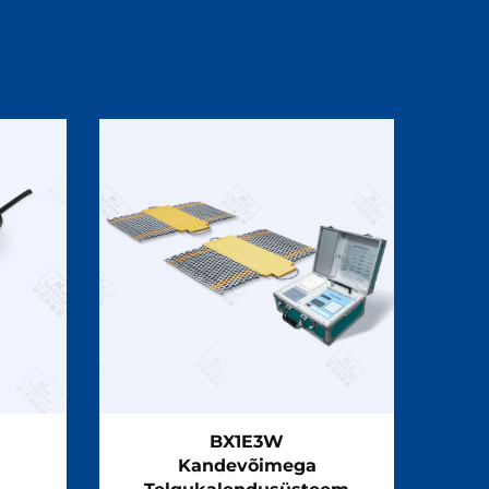
BX1E3W
Kandevõimega