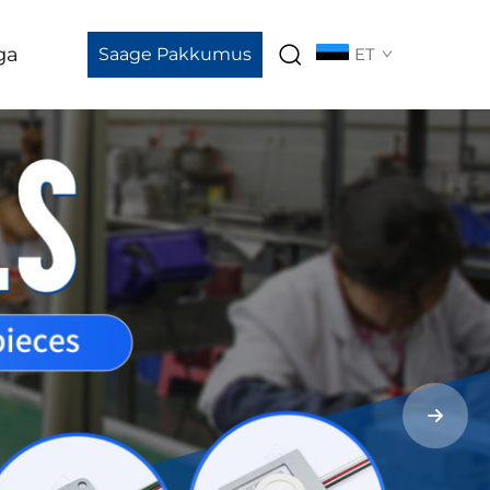
ga
Saage Pakkumus
ET