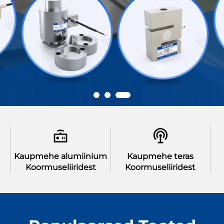
Kaupmehe alumiinium
Kaupmehe teras
Koormuseliiridest
Koormuseliiridest