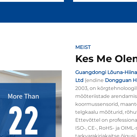
MEIST
Kes Me Ole
Guangdongi Lõuna-Hiina 
Ltd
(endine
Dongguan Hua
2003, on kõrgtehnoloogil
mõõteriistade arendamise
koormussensorid, maant
telgkaalu mõõturid, rõh
Ettevõttel on profession
ISO-, CE-, RoHS- ja OIML-
tarkvarakirjakaitse õigu