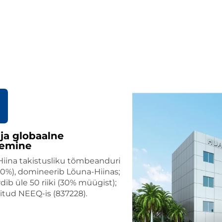
ja globaalne
nemine
Hiina takistusliku tõmbeanduri
(10%), domineerib Lõuna-Hiinas;
dib üle 50 riiki (30% müügist);
itud NEEQ-is (837228).