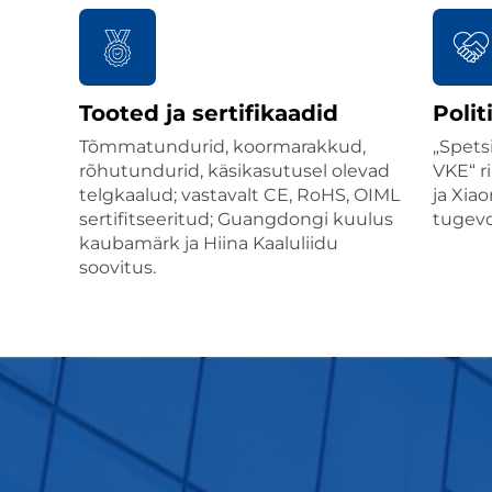
Tooted ja sertifikaadid
Polit
Tõmmatundurid, koormarakkud,
„Spets
rõhutundurid, käsikasutusel olevad
VKE“ r
telgkaalud; vastavalt CE, RoHS, OIML
ja Xia
sertifitseeritud; Guangdongi kuulus
tugevd
kaubamärk ja Hiina Kaaluliidu
soovitus.