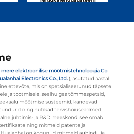
Telgukalendusüsteem
me
mere elektroonilise mõõtmistehnoloogia Co
lanhai Electronics Co., Ltd.
), asutatud aastal
ine ettevõte, mis on spetsialiseerunud täpsete
le ja tootmisele, sealhulgas tõmmespetsid,
eekaalu mõõtmise süsteemid, kandevad
utundurid ning nutikad tervishoiuseadmed.
aalne juhtimis- ja R&D meeskond, see omab
sertifikaate ning mitmeid patente ja
si. Hualanhai on kogunud mitmeid auhindu ja