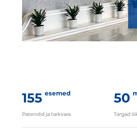
esemed
m
155
50
Patendid ja tarkvara
Targad li