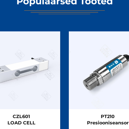
Populaarsed Tooted
CZL601
PT210
LOAD CELL
Presiooniseansor