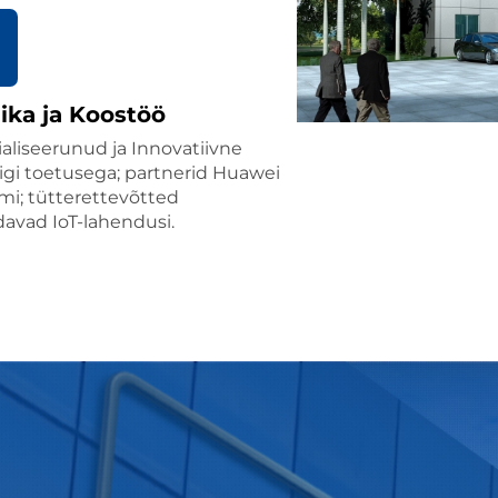
iika ja Koostöö
ialiseerunud ja Innovatiivne
iigi toetusega; partnerid Huawei
omi; tütterettevõtted
avad IoT-lahendusi.