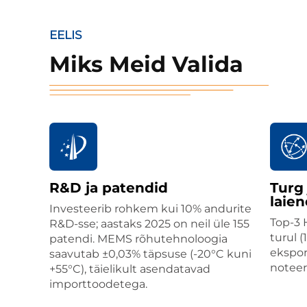
EELIS
Miks Meid Valida
R&D ja patendid
Turg 
laie
Investeerib rohkem kui 10% andurite
Top-3 
R&D-sse; aastaks 2025 on neil üle 155
turul 
patendi. MEMS rõhutehnoloogia
ekspor
saavutab ±0,03% täpsuse (-20°C kuni
noteer
+55°C), täielikult asendatavad
importtoodetega.