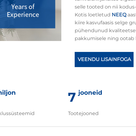
selle tooted on nii kodus
Kotis loetletud
NEEQ
aas
kiire kasvufaasis selge 
pühendunud kvaliteetset
pakkumisele ning ootab k
VEENDU LISAINFOGA
iljon
jooneid
7
iklussüsteemid
Tootejooned