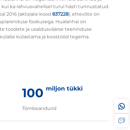
- kui ka rahvusvahelisel turul hästi tunnustatud.
tal 2016 (aktsiate kood
837228
), ettevõte on
grupiarenduse fookusega. Hualanhai on
e toodete ja usaldusväärse teeninduse
ülalisi külastama ja koostööd tegema.
miljon tükki
100
Tõmbeandurid