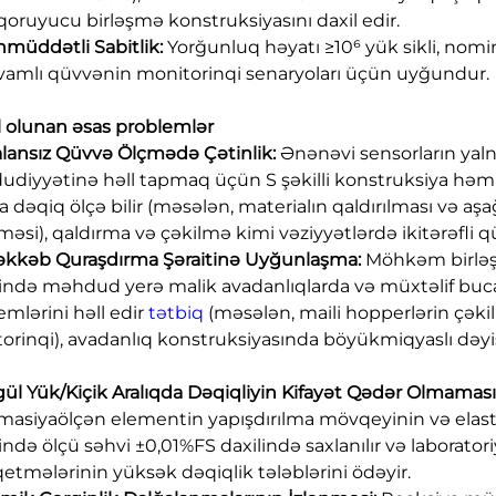
 qoruyucu birləşmə konstruksiyasını daxil edir.
nmüddətli Sabitlik:
Yorğunluq həyatı ≥10⁶ yük sikli, nomi
vamlı qüvvənin monitorinqi senaryoları üçün uyğundur.
ll olunan əsas problemlər
balansız Qüvvə Ölçmədə Çətinlik:
Ənənəvi sensorların yaln
diyyətinə həll tapmaq üçün S şəkilli konstruksiya həm 
a dəqiq ölçə bilir (məsələn, materialın qaldırılması və aş
məsi), qaldırma və çəkilmə kimi vəziyyətlərdə ikitərəfli q
əkkəb Quraşdırma Şəraitinə Uyğunlaşma:
Möhkəm birləş
ində məhdud yerə malik avadanlıqlarda və müxtəlif buca
emlərini həll edir
tətbiq
(məsələn, maili hopperlərin çəkil
orinqi), avadanlıq konstruksiyasında böyükmiqyaslı dəyiş
gül Yük/Kiçik Aralıqda Dəqiqliyin Kifayət Qədər Olmaması
masiyaölçən elementin yapışdırılma mövqeyinin və elasto
ində ölçü səhvi ±0,01%FS daxilində saxlanılır və laborator
qetmələrinin yüksək dəqiqlik tələblərini ödəyir.