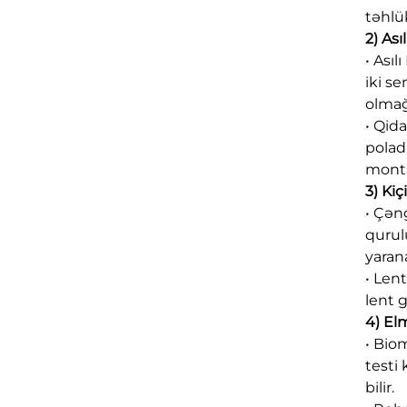
təhlük
2) Ası
• Asıl
iki s
olmağ
• Qid
polad
monta
3) Kiç
• Çəng
qurul
yaran
• Lent
lent 
4) El
• Bio
testi 
bilir.