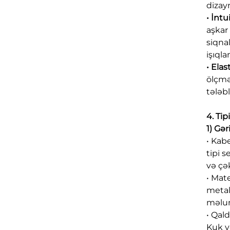
dizay
• İnt
aşkar
siqna
işıqla
• Ela
ölçmə
tələbl
4. Tip
1) Gə
• Kab
tipi 
və çək
• Mat
metal
məlum
• Qal
Kuk və