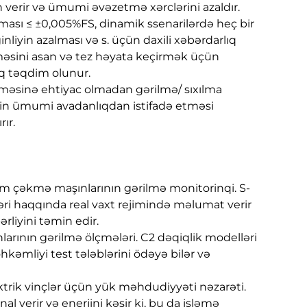
n verir və ümumi əvəzetmə xərclərini azaldır.
nması ≤ ±0,005%FS, dinamik ssenarilərdə heç bir
liyin azalması və s. üçün daxili xəbərdarlıq
ilməsini asan və tez həyata keçirmək üçün
raq təqdim olunur.
ilməsinə ehtiyac olmadan gərilmə/ sıxılma
lərin ümumi avadanlıqdan istifadə etməsi
ır.
sim çəkmə maşınlarının gərilmə monitorinqi. S-
ləri haqqında real vaxt rejimində məlumat verir
rliyini təmin edir.
nlarının gərilmə ölçmələri. C2 dəqiqlik modelləri
hkəmliyi test tələblərini ödəyə bilər və
lektrik vinçlər üçün yük məhdudiyyəti nəzarəti.
al verir və enerjini kəsir ki, bu da işləmə