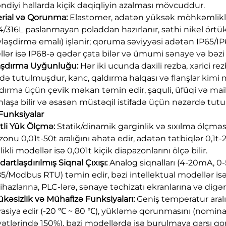
əndiyi hallarda kiçik dəqiqliyin azalması mövcuddur.
erial və Qorunma:
Elastomer, adətən yüksək möhkəmlikli
4/316L paslanmayan poladdan hazırlanır, səthi nikel örtük
vləşdirmə emalı) işlənir; qoruma səviyyəsi adətən IP65/IP
lər isə IP68-ə qədər çata bilər və ümumi sənaye və bəz
aşdırma Uyğunluğu:
Hər iki ucunda daxili rezba, xarici r
də tutulmuşdur, kanc, qaldırma halqası və flanşlar kimi m
dırma üçün çevik məkan təmin edir, şaquli, üfüqi və mail
laşa bilir və əsasən müstəqil istifadə üçün nəzərdə tutu
Funksiyalar
ətli Yük Ölçmə:
Statik/dinamik gərginlik və sıxılma ölçmə
zonu 0,01t-50t aralığını əhatə edir, adətən tətbiqlər 0,1t
ikli modellər isə 0,001t kiçik diapazonlarını ölçə bilir.
dartlaşdırılmış Siqnal Çıxışı:
Analog siqnalları (4-20mA, 0-
5/Modbus RTU) təmin edir, bəzi intellektual modellər isə
ihazlarına, PLC-lərə, sənaye təchizatı ekranlarına və digə
lükəsizlik və Mühafizə Funksiyaları:
Geniş temperatur aral
rasiya edir (-20 ℃ ~ 80 ℃), yükləmə qorunmasını (nomin
yətlərində 150%), bəzi modellərdə isə burulmaya qarşı q