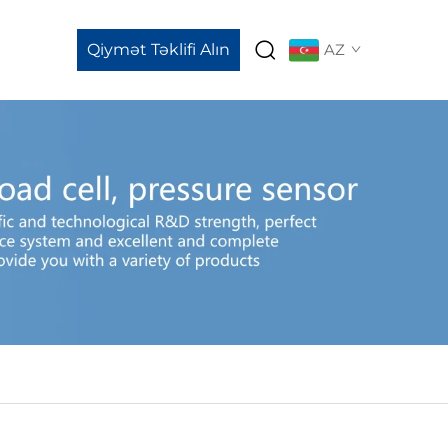
Qiymət Təklifi Alın
AZ