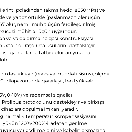
 ərinti poladından (akma həddi ≥850MPa) və
lə və ya toz örtüklə (paslanmaz tiplər üçün
67 olur, nəmli mühit üçün fərdiləşdirilmiş
i xüsusi mühitlər üçün uyğundur.
ezba və ya qaldırma halqası konstruksiyası
üxtəlif quraşdırma üsullarını dəstəkləyir,
i istiqamətlərdə tətbiq olunan yüklərə
lub.
sini dəstəkləyir (reaksiya müddəti ≤6ms), ölçmə
-20t diapazonunda qərarlaşır, bəzi yüksək
5V, 0-10V) və rəqəmsal siqnalları
 Profibus protokolunu dəstəkləyir və birbaşa
r cihazlara qoşulma imkanı yaradır.
ığına malik temperatur kompensasiyasını
al yükün 120%-200%-i, adətən gərilmə
oruyucu yerləşdirmə pini və kabelin çıxmasına