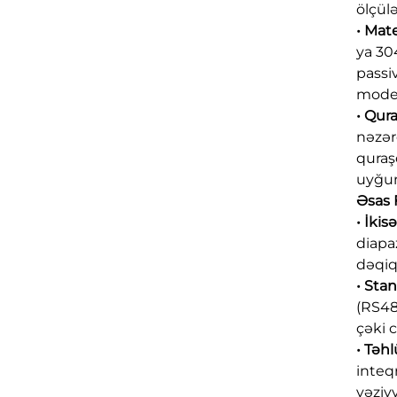
ölçül
• Mat
ya 30
passi
model
• Qur
nəzər
quraş
uyğun
Əsas 
• İkis
diapa
dəqiql
• Stan
(RS48
çəki c
• Təh
inteq
vəziy