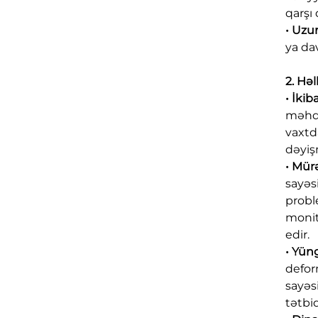
qarşı
• Uzu
ya da
2. Hə
• İki
məhdu
vaxtd
dəyiş
• Mür
sayəs
probl
monit
edir.
• Yün
defor
sayəs
tətbi