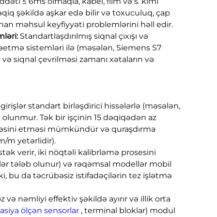
əti ≤ 6ms olmaqla, kabel, film və s. kimi
qiq şəkildə aşkar edə bilir və toxuculuq, çap
n məhsul keyfiyyəti problemlərini həll edir.
mləri:
Standartlaşdırılmış siqnal çıxışı və
rəetmə sistemləri ilə (məsələn, Siemens S7
 və siqnal çevrilməsi zamanı xətaların və
girişlər standart birləşdirici hissələrlə (məsələn,
b olunmur. Tək bir işçinin 15 dəqiqədən az
lməsini etməsi mümkündür və quraşdırma
/m yetərlidir).
tək verir, iki nöqtəli kalibrləmə prosesini
lər tələb olunur) və rəqəmsal modellər mobil
, bu da təcrübəsiz istifadəçilərin tez işlətmə
 və nəmliyi effektiv şəkildə ayırır və illik orta
siya ölçən sensorlar
, terminal bloklar) modul