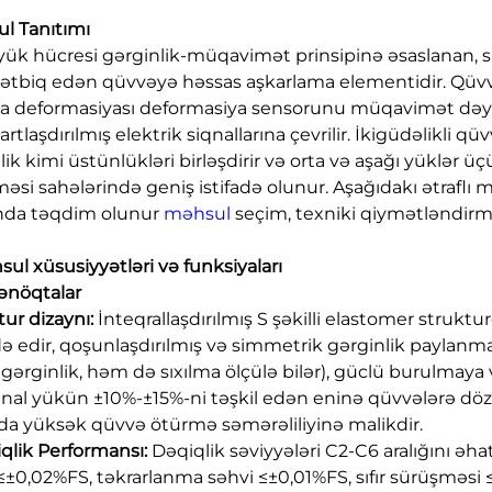
l Tanıtımı
 yük hücresi gərginlik-müqavimət prinsipinə əsaslanan, s
tətbiq edən qüvvəyə həssas aşkarlama elementidir. Qüvv
ma deformasiyası deformasiya sensorunu müqavimət dəyiş
rtlaşdırılmış elektrik siqnallarına çevrilir. İkigüdəlikli
lik kimi üstünlükləri birləşdirir və orta və aşağı yüklər ü
məsi sahələrində geniş istifadə olunur. Aşağıdakı ətraflı
nda təqdim olunur
məhsul
seçim, texniki qiymətləndirm
sul xüsusiyyətləri və funksiyaları
ənöqtalar
tur dizaynı:
İnteqrallaşdırılmış S şəkilli elastomer stru
adə edir, qoşunlaşdırılmış və simmetrik gərginlik paylanma
gərginlik, həm də sıxılma ölçülə bilər), güclü burulmay
nal yükün ±10%-±15%-ni təşkil edən eninə qüvvələrə dözü
rda yüksək qüvvə ötürmə səmərəliliyinə malikdir.
iqlik Performansı:
Dəqiqlik səviyyələri C2-C6 aralığını əhat
≤±0,02%FS, təkrarlanma səhvi ≤±0,01%FS, sıfır sürüşməsi