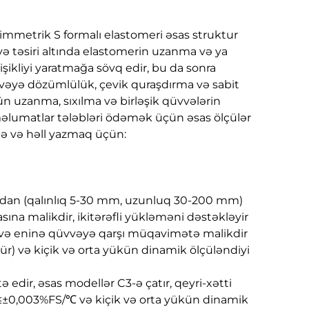
immetrik S formalı elastomeri əsas struktur
ə təsiri altında elastomerin uzanma və ya
ikliyi yaratmağa sövq edir, bu da sonra
 qüvvəyə dözümlülük, çevik quraşdırma və sabit
çün uzanma, sıxılma və birləşik qüvvələrin
 məlumatlar tələbləri ödəmək üçün əsas ölçülər
ə və həll yazmaq üçün:
kturdan (qalınlıq 5-30 mm, uzunluq 30-200 mm)
sına malikdir, ikitərəfli yükləməni dəstəkləyir
a və eninə qüvvəyə qarşı müqavimətə malikdir
r) və kiçik və orta yükün dinamik ölçüləndiyi
ə edir, əsas modellər C3-ə çatır, qeyri-xətti
 ≤±0,003%FS/℃ və kiçik və orta yükün dinamik