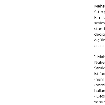
Məhsu
S-tip
kimi 
sıxıl
standa
dəqiq
ölçül
əsası
1. Məh
Nükv
Struk
istif
(həm 
(nomi
halla
• Dəq
səhv 