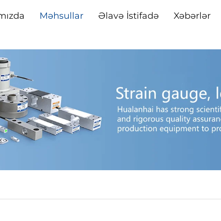
mızda
Məhsullar
Əlavə İstifadə
Xəbərlər