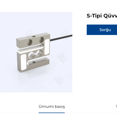
S-Tipi Qü
Sorğu
Ümumi baxış