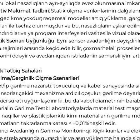
nı lokal nasazlıqların ayrı-ayrılıqda əvəz olunmasına imka
uitiv Məlumat Tədbiri:
Statik ölçmə verilənlərinin dalğala
 gecikmə yoxdur; rəqəmsal modellər artıq yükləmə, gərgin
lları ilə təchiz olunmuşdur və bu, nasazlıqların aşkar ed
ndırıcılar və ya proqram interfeysləri vasitəsilə vizual ola
stik Ssenari Uyğunluğu:
Eyni sensor avadanlığın dəyişdir
 rejimləri arasında keçid edə bilir, çoxmərhələli proses
ərini ödəyir və avadanlıqdan istifadənin səmərəliliyini artır
ik Tətbiq Sahələri
rilmə/Gərginlik Ölçmə Ssenariləri
el/İp gərilmə nəzarəti: toxuculuq və kabel sənayesində 
sensorlar çəkici mexanizmə ardıcıl qoşulur, gərilmə dəyər
ici sürəti uyğunlaşdırır ki, bu da kabel diametrinin bərabə
erialın Gərilmə Testi: Laboratoriyalarda material test maşı
 naqillər və plastik plənkiti kimi materialların gərilmə mö
atların təkrarlanma xətası ≤ ±0,01% təşkil edir.
dırıcı Avadanlığın Gərilmə Monitorinqi: Kiçik kranlar və e
 strela arasında quraşdırılır və aşırı yüklənmə halında siqn