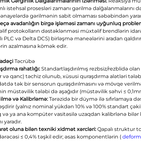
amik Gərginlik Dalğalanmalarının İzlənməsi:
Reaksiya müdd
lı istehsal prosesləri zamanı gərilmə dalğalanmalarını də
sənayelərdə gərilmənin sabit olmaması səbəbindən yarana
 neçə avadanlığın birgə işləməsi zamanı uyğunluq proble
lif protokolların dəstəklənməsi müxtəlif brendlərin ida
alı PLC və Delta DCS) birləşmə maneələrini aradan qaldırır
ərin azalmasına kömək edir.
ifadəçi
Təcrübə
aşdırma rahatlığı:
Standartlaşdırılmış rezbsiz/rezblidə olan 
ar və qanc) təchiz olunub, xüsusi quraşdırma alətləri tələ
tdə tək bir sensorun quraşdırılmasını və mövqe veri
nin müstəvilik tələbi də aşağıdır (müstəvilik səhvi ≤ 0,1mm
ədilmə və Kalibrləmə:
Tərəzidə bir düymə ilə sıfırlamaya dəs
əşdirir (yalnız nominal yükdən 10% və 100% standart çəki
q və ya ana kompüter vasitəsilə uzaqdan kalibrlənə bilər ki
 yaradır.
arət oluna bilən texniki xidmət xərcləri:
Qapalı struktur toz
dərəcəsi ≤ 0,4% təşkil edir; əsas komponentlərin (
deforma