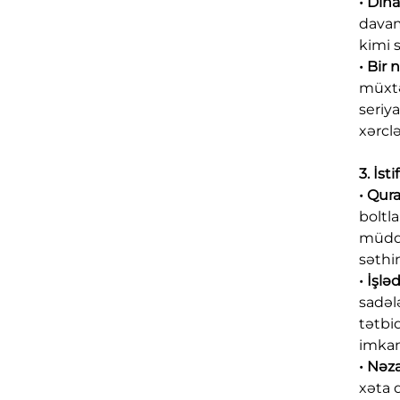
• Din
davam
kimi 
• Bir
müxtə
seriy
xərcl
3. İst
• Qur
boltl
müddə
səthi
• İşl
sadəl
tətbi
imkanı
• Nəz
xəta 