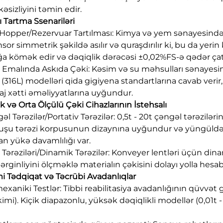
əsizliyini təmin edir.
lı Tartma Ssenariləri
ı Hopper/Rezervuar Tartılması: Kimya və yem sənayesində as
ensor simmetrik şəkildə asılır və quraşdırılır ki, bu da ye
a kömək edir və dəqiqlik dərəcəsi ±0,02%FS-ə qədər çata
a Emalında Askıda Çəki: Kəsim və su məhsulları sənayes
 (316L) modelləri qida gigiyena standartlarına cavab ver
j xətti əməliyyatlarına uyğundur.
ik və Orta Ölçülü Çəki Cihazlarının İstehsalı
əl Tərəzilər/Portativ Tərəzilər: 0,5t - 20t çəngəl tərəzilə
uşu tərəzi korpusunun dizaynına uyğundur və yüngüldə
an yükə davamlılığı var.
 Tərəziləri/Dinamik Tərəzilər: Konveyer lentləri üçün dinam
gərginliyini ölçməklə materialın çəkisini dolayı yolla hes
mi Tədqiqat və Təcrübi Avadanlıqlar
mexaniki Testlər: Tibbi reabilitasiya avadanlığının qüvvət 
kimi). Kiçik diapazonlu, yüksək dəqiqlikli modellər (0,01t -