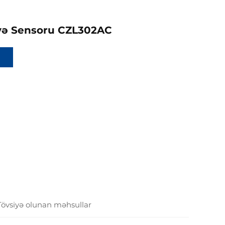
vvə Sensoru CZL302AC
Tövsiyə olunan məhsullar