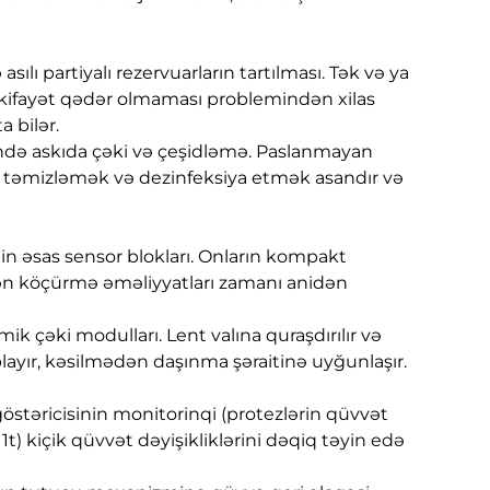
ılı partiyalı rezervuarların tartılması. Tək və ya
rin kifayət qədər olmaması problemindən xilas
 bilər.
ində askıda çəki və çeşidləmə. Paslanmayan
ir, təmizləmək və dezinfeksiya etmək asandır və
rinin əsas sensor blokları. Onların kompakt
n köçürmə əməliyyatları zamanı anidən
ik çəki modulları. Lent valına quraşdırılır və
ablayır, kəsilmədən daşınma şəraitinə uyğunlaşır.
göstəricisinin monitorinqi (protezlərin qüvvət
 1t) kiçik qüvvət dəyişikliklərini dəqiq təyin edə