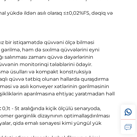
nal yükdə ildən asılı olaraq ≤±0,02%FS, dəqiq və
ız bir istiqamətdə qüvvəni ölçə bilməsi
gərilmə, həm də sıxılma qüvvələrini eyni
ağı salınması zamanı qüvvə dəyərlərinin
üvvənin monitorinqi tələblərini ödəyir.
mə üsulları və kompakt konstruksiya
qlı qüvvə tətbiq olunan hallarda quraşdırma
məsi və asılı konveyer xətlərinin gərilməsinin
ikliklərin aparılmasına ehtiyac yaratmadan həll
:
0,1t - 5t aralığında kiçik ölçülü senaryoda,
mer gərginlik dizaynının optimallaşdırılması
iyalar, qida emalı sənayesi kimi yüngül yük