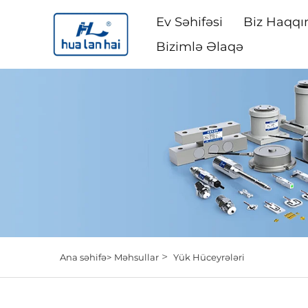
Ev Səhifəsi
Biz Haqqı
Bizimlə Əlaqə
>
Ana səhifə>
Məhsullar
Yük Hüceyrələri