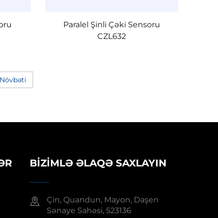
oru
Paralel Şinli Çəki Sensoru
CZL632
Növbəti
ƏR
BIZIMLƏ ƏLAQƏ SAXLAYIN
Çin, Quandun, Mayon, Daşen
Sənaye Sahəsi, 523136