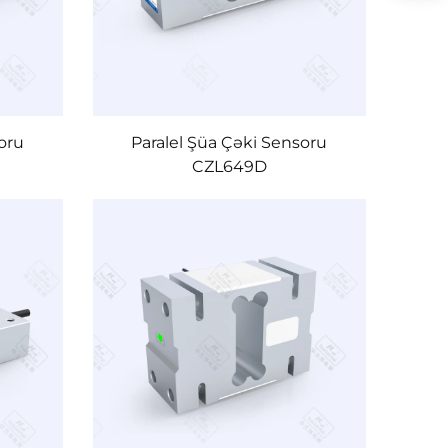
oru
Paralel Şüa Çəki Sensoru
CZL649D