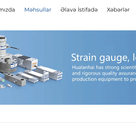
mızda
Məhsullar
Əlavə İstifadə
Xəbərlər