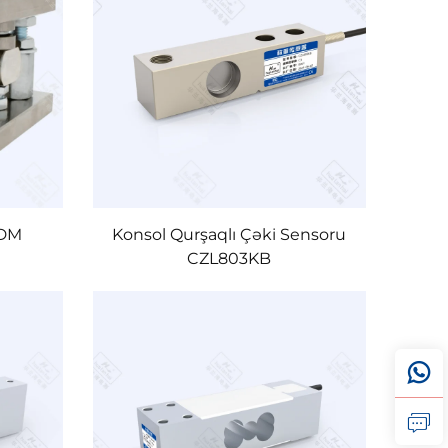
0DM
Konsol Qurşaqlı Çəki Sensoru
CZL803KB