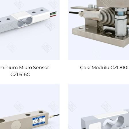
minium Mikro Sensor
Çəki Modulu CZL81
CZL616C