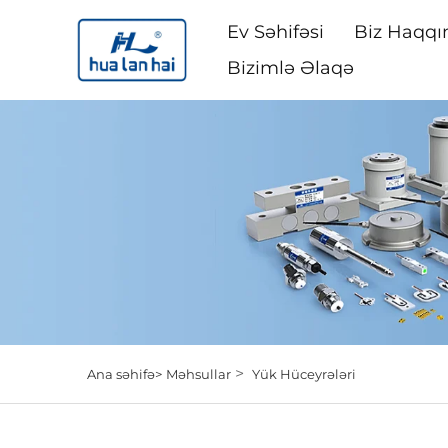
Ev Səhifəsi
Biz Haqqı
Bizimlə Əlaqə
>
Ana səhifə>
Məhsullar
Yük Hüceyrələri