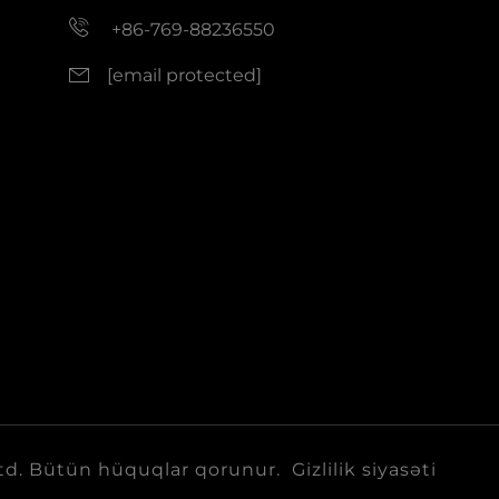
+86-769-88236550
[email protected]
td. Bütün hüquqlar qorunur.
Gizlilik siyasəti