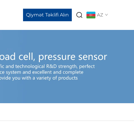
Qiymət Təklifi Alın
AZ