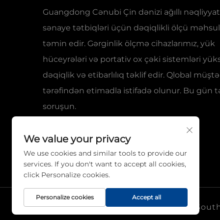
Guangdong Cənubi Çin dənizi ağıllı nəqliyyat
sənaye tətbiqləri üçün dəqiqlikli ölçü məhsull
təmin edir. Gərginlik ölçmə cihazlarımız, yük
hüceyrələri və portativ ox çəki sistemləri yük
dəqiqlik və etibarlılıq təklif edir. Qlobal müştə
tərəfindən etimadla istifadə olunur. Bu gün tə
soruşun.
We value your privacy
We use cookies and similar tools to provide our
services. If you don't want to accept all cookies,
click Personalize cookies.
Personalize cookies
Accept all
Müəlliflik hüququ © 2026 Guangdong South