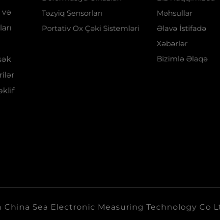
 və
Təzyiq Sensorları
Məhsullar
arı
Portativ Ox Çəki Sistemləri
Əlavə İstifadə
Xəbərlər
Bizimlə Əlaqə
sək
rilər
klif
 China Sea Electronic Measuring Technology Co L