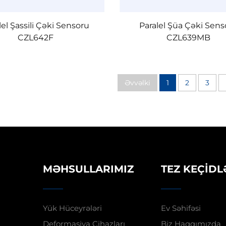
lel Şassili Çəki Sensoru
Paralel Şüa Çəki Sens
CZL642F
CZL639MB
Əvvəlki
1
2
3
MƏHSULLARIMIZ
TEZ KEÇIDL
Yük Hüceyrələri
Ev Səhifəsi
Deformasiya Cihazları
Biz Haqqımızda