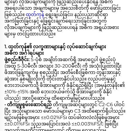
များမှာ လိုအပ်ချက်များကို ဖြည့်ဆည်းပေးနိုင်ရန် အဓိက
အရေးပါသော အချက်များမှ အသေးစိတ်ကို ဖော်ပြထားခြင်း
ဖြစ်သည်။
ထုတ်ကုန်
ရွေးချယ်ခြင်း၊ နည်းပညာဆိုင်ရာ
အကဲဖြတ်ခြင်းနှင့် ဖြေရှင်းချက်ရေးသားခြင်းအတွက်
လိုအပ်ချက်များကို ဖြည့်ဆည်းပေးရန် အဓိက အရွယ်အစား
များမှ တင်ပြထားပါသည်။
1. ထုတ်ကုန်၏ လက္ခဏာများနှင့် လုပ်ဆောင်ချက်များ
အဓိက အင်္ဂါရပ်များ
ဖွဲ့စည်းဒီဇိုင်း:
S-ပုံစံ အချိတ်အဆက်ရှိ အမာငွေ့ပါ ဖွဲ့စည်းပုံ
(အထူ 5-30မီလီ၊ အလျား 30-200မီလီ) ကို အသုံးပြုထားပြီး
ဖိအားဖြန့်ကျက်မှု စုစည်းပြီး အတိမ်းစီးဖြစ်ကာ တွန်းအားနှင့်
ဆွဲအား နှစ်မျိုးလုံးကို တိုင်းတာနိုင်ပါသည်။ လည်ပတ်မှုနှင့်
ဘေးဘယ်ဖက်သို့ ဖိအားများကို ခံနိုင်ရည်ရှိပြီး (အမှန်တန်ဖိုး၏
±10%-±15% အထိ ဘေးဘယ်ဖက်သို့ ဖိအားများကို ခံနိုင်
ပါသည်) အားပို့ဆောင်မှု ထိရောက်မှုမြင့်မားပါသည်။
• တိကျမှုစွမ်းဆောင်ရည်
တိကျမှုအဆင့်များတွင် C2-C6 ပါဝင်
ပြီး အသုံးများသော မော်ဒယ်များမှာ C3 အထိရောက်ရှိပါသည်။
မျဉ်းမဖြစ်မှုအမှား ≤±0.02%FS၊ ထပ်ခါတလဲလဲဖြစ်မှုအမှား
≤±0.01%FS၊ သုညအပြောင်းအလဲ ≤±0.003%FS/℃ ဖြစ်ပြီး
အလတ်အနုတိုင်းတာမှုများတွင် တိကျမှု လျော့နည်းမှု