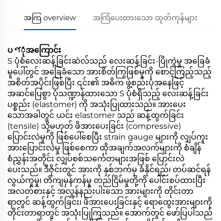
အကြ overview
အကြံပေးထားသော ထုတ်ကုန်များ
ပণုံအကြောင်း
S ပုံစံလေးဆန့်ခြင်းဆဲလ်သည် လေးဆန့်ခြင်း-ပြိုကွဲမှု အခြေခံ
မူပေါ်တွင် အခြေခံသော အားစိတ်ကြွဖြစ်မှုကို စောင့်ကြည့်သည့်
အစိတ်အပိုင်းဖြစ်ပြီး ၎င်း၏ အဓိက ဖွဲ့စည်းပုံအနေဖြင့်
အဆင်ပြေစွာ ပုံသဏ္ဍာန်ထားသော S ပုံစံရှိသည့် လေးဆန့်ခြင်း
ပစ္စည်း (elastomer) ကို အသုံးပြုထားသည်။ အားပေး
သောအခါတွင် ယင်း elastomer သည် ဆန့်ထွက်ခြင်း
(tensile) သို့မဟုတ် ဖိအားပေးခြင်း (compressive)
ပြောင်းလဲမှုကို ဖြစ်ပေါ်စေပြီး strain gauge များကို လျှပ်ကူး
အားပြောင်းလဲမှု ဖြစ်စေကာ ထိုအချက်အလက်များကို စံချိန်
စံညွှန်းအတိုင်း လျှပ်စစ်သင်္ကေတများအဖြစ် ပြောင်းလဲ
ပေးသည်။ ဒီဇိုင်းတွင် အားကို နှစ်ဘက်မှ ခံနိုင်ရည်၊ တပ်ဆင်ရန်
လွယ်ကူမှု၊ တိကျမှန်ကန်မှု တည်ငြိမ်မှုတို့ကို ပေါင်းစပ်ထားပြီး
အလတ်စားနှင့် အလွန်နည်းပါးသော အားများကို တိုင်းတာ
ရာတွင် ဆန့်ထွက်ခြင်း၊ ဖိအားပေးခြင်းနှင့် ရောထွေးအားများကို
တိုင်းတာရာတွင် အသုံးပြုကြသည်။ အောက်တွင် ဖော်ပြပါသည်