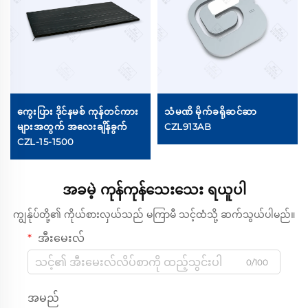
ကွေးပြား ဒိုင်နမစ် ကုန်တင်ကား
သံမဏိ မိုက်ခရိုဆင်ဆာ
များအတွက် အလေးချိန်ခွက်
CZL913AB
CZL-15-1500
အခမဲ့ ကုန်ကုန်သေးသေး ရယူပါ
ကျွန်ုပ်တို့၏ ကိုယ်စားလှယ်သည် မကြာမီ သင့်ထံသို့ ဆက်သွယ်ပါမည်။
အီးမေးလ်
0/100
အမည်