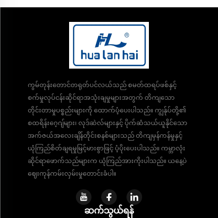
ကွမ်တုန်းတောင်တရုတ်ပင်လယ်သည် စမတ်ထရပ်ဖစ်နှင့်
စက်မှုလုပ်ငန်းဆိုင်ရာအသုံးချမှုများအတွက် တိကျသော
တိုင်းတာမှုပစ္စည်းများကို ထောက်ပံ့ပေးပါသည်။ ကျွန်ုပ်တို့၏
စထရိန်းဂေ့ဂျ်များ၊ လုဒ်ဆဲလ်များနှင့် ပိုက်ဆံသယ်ယူနိုင်သော
အက်ဇယ်အလေးချိန်တိုင်းစနစ်များသည် တိကျမှန်ကန်မှုနှင့်
ယုံကြည်စိတ်ချရမှုမြင့်မားစွာဖြင့် ပံ့ပိုးပေးပါသည်။ ကမ္ဘာလုံး
ဆိုင်ရာဖောက်သည်များက ယုံကြည်အားကိုးပါသည်။ ယနေ့ပဲ
ဈေးကုန်ကမ်းလှမ်းမှုတောင်းခံပါ။
ဆက်သွယ်ရန်