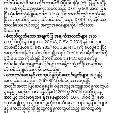
တင်းမာမှုနှင့် ဖိအား တိုင်းတာမှုကို ပံ့ပိုးပေးပြီး (တုံ့ပြန်မှုအချိန်
≤6ms)၊ တိုင်းတာမှုအကွာအဝေးသည် 0.01t မှ 50t အထိ ဖြစ်
ပြီး ပုံမှန်အသုံးပြုမှုများမှာ 0.1t မှ 20t အတွင်းတွင် စုစည်းနေ
ပြီး အထူးတိကျသော မော်ဒယ်အချို့သည် 0.001t ကဲ့သို့သော
အလွန်သေးငယ်သည့် အကွာအဝေးများကိုပါ တိုင်းတာ
နိုင်သည်။
• စံထုတ်လွှတ်သော အချက်ပြ အချက်အလက်များ
အနာ
လောက်ဆိုင်နယ်များ (4-20mA, 0-5V, 0-10V) နှင့် ဒစ်ဂျစ်
တယ်ဆိုင်နယ်များ (RS485/Modbus RTU) ကို ပေးပို့ပေးပြီး
အထွက်အားမြင့် မော်ဒယ်အချို့သည် Profibus ပရိုတိုကောကို
ပံ့ပိုးပေးကာ ကိုယ်ချင်းစီးကိရိယာများ၊ PLC များ၊ စက်မှု
လုပ်ငန်း ထိတွေ့မျက်နှာပြင်များ အစရှိသည့် ကိရိယာများနှင့်
တိုက်ရိုက်ချိတ်ဆက်နိုင်စေသည်။
• ဘေးကင်းရေးနှင့် ကာကွယ်မှုလုပ်ဆောင်ချက်များ
အပူချိန်
အကျယ်အလောင်း (-20℃~80℃) ပါဝင်သော အပူချိန်
အတိုင်းအတာ ပြင်ဆင်မှုစနစ်၊ ဝန်အလွန်အကျူးတင်မှုကာကွယ်
မှုစနစ် (အမှန်တကယ်ဝန်ချိန်၏ 120% မှ 200% အထိ၊ ပုံမှန်
အားဖြင့် တင်းမာမှုအခြေအနေများတွင် 150%) ပါဝင်ပြီး မော်
ဒယ်အချို့တွင် လှည့်ပတ်မှုကိုတားဆီးသော တည်နေရာပင်များ
နှင့် ကေဘယ်လ်ကို ဆွဲထွက်မှုမှကာကွယ်သည့် ဆက်သွယ်မှု