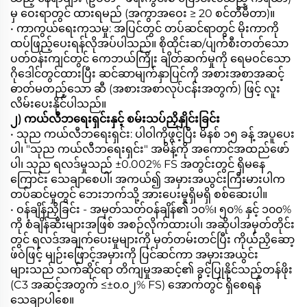
မှ ဝေးရာတွင် ထားရမည် (အကွာအဝေး ≥ 20 စင်တီမီတာ)။
• ကာကွယ်ရေးကုသမှု: အပြင်တွင် တပ်ဆင်ရာတွင် မိုးကာကို
ထပ်ဖြည့်ပေးရန်လိုအပ်ပါသည်။ စိုထိုင်းဆ/ပျက်စီးတတ်သော
ပတ်ဝန်းကျင်တွင် ကေဘယ်ကြိုး ချိတ်ဆက်မှုကို ရေမဝင်သော
ဂိုဒေါင်တွင်ထားပြီး ဆင်ဆာမျက်နှာပြင်ကို အစားအစာအဆင့်
ဓာတ်မတည့်သော ဆီ (အစားအစာလုပ်ငန်းအတွက်) ဖြင့် လူး
လိမ်းပေးနိုင်ပါသည်။
၂) ကယ်လီဘရေးရှင်းနှင့် စမ်းသပ်ညှိနှိုင်းခြင်း
• သုည ကယ်လီဘရေးရှင်း: ပါဝါကိုဖွင့်ပြီး မိနစ် ၁၅ ခန့် အပူပေး
ပါ၊ "သုည ကယ်လီဘရေးရှင်း" အမိန့်ကို အကောင်အထည်ဖော်
ပါ၊ သုည ရလဒ်မှုသည် ±0.002% FS အတွင်းတွင် ရှိမနေ
ကြောင်း သေချာစေပါ၊ အကယ်၍ အမှားအယွင်းကြီးမားပါက
တပ်ဆင်မှုတွင် ဘေးဘက်သို့ အားပေးမှုရှိမရှိ စစ်ဆေးပါ။
• ဝန်ချိန်ညှိခြင်း - အမှတ်သတ်ဝန်ချိန်၏ ၁၀%၊ ၅၀% နှင့် ၁၀၀%
ကို စံချိန်ဆီးများအဖြစ် အစဉ်လိုက်ထားပါ၊ အဆိုပါအမှတ်တိုင်း
တွင် ရလဒ်အချက်ပေးမှုများကို မှတ်တမ်းတင်ပြီး ကိုယ်ညှိဆော့
ဖ်ဝဲဖြင့် မျဉ်းဖြောင့်အမှားကို ပြင်ဆင်ကာ အမှားအယွင်း
များသည် သက်ဆိုင်ရာ တိကျမှုအဆင့်၏ ခွင့်ပြုနိုင်သည့်တန်ဖိုး
(C3 အဆင့်အတွက် ≤±၀.၀၂% FS) အောက်တွင် ရှိစေရန်
သေချာပါစေ။