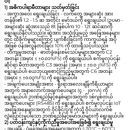
ပါ)
1) အဓိကပါရာမီတာများ သတ်မှတ်ခြင်း
• အကွာအဝေး ရွေးချယ်ခြင်း - လက်တွေ့ အများဆုံး အား
တန်ဖိုး၏ 1.2 - 1.5 ဆ အတိုင်း မော်ဒယ်ကို ရွေးချယ်ပါ (ဥပမာ -
အများဆုံး ဆွဲအားသည် 8t ဖြစ်ပါက 10 - 12t ဆင်ဆာကို
ရွေးချယ်နိုင်ပါသည်)။ ဆွဲအား အသုံးပြုမည့် အခြေအနေများ
တွင် ထိခိုက်မှုများကြောင့် ပျက်စီးခြင်းကို ကာကွယ်ရန် အပို
အဖြစ် ဝန်အလွန်တင်ခြင်း 10% ကို ထားရှိသင့်ပါသည်။
• တိကျမှုအတန်း - ဓာတ်ခွဲခန်းစမ်းသပ်မှုများအတွက် C2
အတန်း (အမှား ≤ ±၀.၀၁%FS) ကို ရွေးချယ်ပါ၊ စက်မှုလုပ်ငန်း
ဆိုင်ရာ မီတာအတွက် C3 အတန်း (အမှား ≤ ±၀.၀၂%FS) ကို
ရွေးချယ်ပါ၊ ယေဘုယျစောင့်ကြည့်မှုအတွက် C6 အတန်း
(အမှား ≤ ±၀.၀၃%FS) ကို ရွေးချယ်ပါ။
• အချက်ပေးအမျိုးအစား - ရိုးရာအလေးချိန်ကိရိယာများ
အတွက် အနာလောက်အချက်ပေးများ (၄ - ၂၀mA) ကို
ရွေးချယ်ပါ၊ ဉာဏ်ရည်မြင့်စနစ်များအတွက် ဒစ်ဂျစ်တယ်
အချက်ပေးများ (RS485) ကို ရွေးချယ်ပါ၊ စက်မှုလုပ်ငန်း IoT
အခြေအနေများအတွက် ဝိုင်ဖိုင်/၄ဂျီ ကဲ့သို့ ဝိုင်ယာလက်စ်
လွှဲပြောင်းမှုပါသော ဉာဏ်ရည်မြင့်မော်ဒယ်များကို ရွေးချယ်ပါ။
2) ပတ်ဝန်းကျင်နှင့်ကိုက်ညီမှုအပေါ်အခြေခံ၍ ရွေးချယ်မှု
• အပူချိန် - ပုံမှန်အခြေအနေများအတွက် (-20°C ~ 60°C)