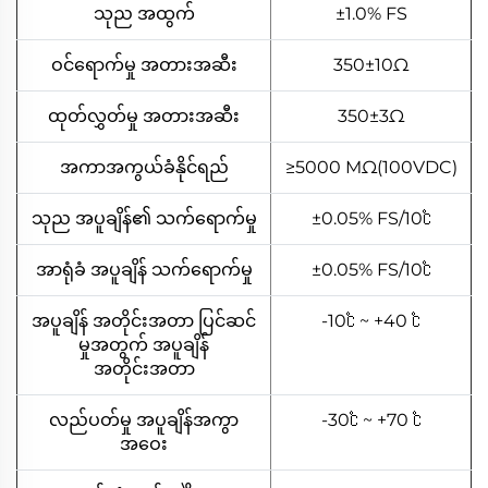
သုည အထွက်
±1.0% FS
ဝင်ရောက်မှု အတားအဆီး
350±10Ω
ထုတ်လွှတ်မှု အတားအဆီး
350±3Ω
အကာအကွယ်ခံနိုင်ရည်
≥5000 MΩ(100VDC)
သုည အပူချိန်၏ သက်ရောက်မှု
±0.05% FS/10℃
အာရုံခံ အပူချိန် သက်ရောက်မှု
±0.05% FS/10℃
အပူချိန် အတိုင်းအတာ ပြင်ဆင်
-10℃ ~ +40 ℃
မှုအတွက် အပူချိန်
အတိုင်းအတာ
လည်ပတ်မှု အပူချိန်အကွာ
-30℃ ~ +70 ℃
အဝေး