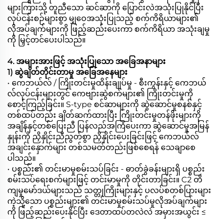
များကြားသို့ တူညီသော ဆင်ဆာကို ပြောင်းလဲအသုံးပြုနိုင်ပြီး
လုပ်ငန်းစဉ်များစွာ မျှဝေအသုံးပြုသည့် စက်ကိရိယာများ၏
လိုအပ်ချက်များကို ဖြည့်ဆည်းပေးကာ စက်ကိရိယာ အသုံးချမှု
ကို မြှင့်တင်ပေးပါသည်။
4. အများအားဖြင့် အသုံးပြုသော အခြေအနာများ
1) ဆွဲချိတ်တိုင်းတာမှု အခြေအနေများ
• ကေဘယ်လ် / ကြိုးတင်းမှုထိန်းချုပ်မှု - စီးကွန်းနှင့် ကေဘယ်
လ်လုပ်ငန်းများတွင် ကေဗျားဆွဲစက်များ၏ ကြိုးတင်းမှုကို
စောင့်ကြည့်ခြင်း။ S-type စင်ဆာများကို ဆွဲဆောင်မှုစနစ်နှင့်
တစ်ထပ်တည်း ချိတ်ဆက်ထားပြီး ကြိုးတင်းမှုတန်ဖိုးများကို
အချိန်နှင့်တစ်ပြေးညီ ပြန်လည်အကြံပေးကာ ဆွဲဆောင်မှုအမြန်
နှုန်းကို ညှိနှိုင်းညီညွတ်စွာ ညှိနှိုင်းပေးခြင်းဖြင့် ကေဘယ်လ်
အချင်းနှောက်များ တစ်သမတ်တည်းဖြစ်စေရန် သေချာစေ
ပါသည်။
• ပစ္စည်း၏ တင်းမာမှုစမ်းသပ်ခြင်း - ဓာတ်ခွဲခန်းများရှိ ပစ္စည်း
စမ်းသပ်ရေးစက်များဖြင့် တင်းမာမှုကို တိုင်းတာခြင်း။ C2 တိ
ကျမှုမော်ဒယ်များသည် သတ္တုကြိုးများနှင့် ပလပ်စတစ်ပြားများ
ကဲ့သို့သော ပစ္စည်းများ၏ တင်းမာမှုစမ်းသပ်မှုလိုအပ်ချက်များ
ကို ဖြည့်ဆည်းပေးနိုင်ပြီး ဒေတာထပ်တလဲလဲ အမှားအယွင်း ≤