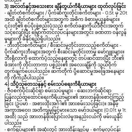
3) အလတ်နှင့်အသေးစား ချိန်တွယ်ကိရိယာများ ထုတ်လုပ်ခြင်း
• ချိတ်တံစကိတ်များ / ပိုက်ဆံကူးတိုင်းစကိတ်များ - 0.5t မှ 20t
အထိ ချိတ်တံစကိတ်များအတွက် အဓိက ခံစားမှုယူနစ်များ။
၎င်းတို့၏ စုပ်ပိုးဖွဲ့စည်းပုံသည် စကိတ်ခန္ဓာကိုယ်ဒီဇိုင်းအတွက်
သင့်လျော်ပြီး မြှောက်တင်လုပ်ငန်းများအတွင်း ခဏတာ ဝန်လွန်
မှုများကို ခံနိုင်ရည်ရှိပါသည်။
• ဘီးတိုင်းစကိတ်များ / စီးဆင်းမှုတိုင်းတာသည့်စကိတ်များ -
ပိုက်ဆံကူးဘီးများအတွက် စီးဆင်းမှုတိုင်းတာမှု မော်ဂျူးများ။
ဘီးရိုလာကို ထောက်ပံ့သည့်နေရာတွင် တပ်ဆင်ထားပြီး ဘီး၏
ဖိအားကို တိုင်းတာကာ ပစ္စည်း၏ အလေးချိန်ကို သွယ်ဝိုက်
တွက်ချက်ပေးပါသည်။ ဆက်တိုက် ပို့ဆောင်မှုအခြေအနေများ
ကို ကိုက်ညီပါသည်။
4) သိပ္ပံသုတေသနနှင့် စမ်းသပ်ရေးကိရိယာများ
• ဇီဝစက်ပိုင်းဆိုင်ရာ စမ်းသပ်မှုများ - ဆေးဘက်ဆိုင်ရာ
ပြန်လည်ထူထောင်ရေးကိရိယာများ၏ အားတန်ဖိုးစောင့်ကြည့်
ခြင်း (ဥပမာ - အစားထိုးအင်္ဂါ၏ အားစမ်းသပ်ခြင်း)။ အနိမ့်
အကွာအဝေး၊ အတိကျမှုမြင့်မားသော မော်ဒယ်များ (0.01t မှ 1t
အထိ) သည် အားတန်ဖိုးပြောင်းလဲမှုအနည်းငယ်ကို ဖမ်းယူနိုင်
ပါသည်။
• စက်ရုပ်များ၏ အဆုံးတွင် အားထိန်းချုပ်မှု - စက်မှုလုပ်ငန်း