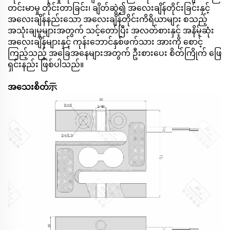
တင်းမာမှု တိုင်းတာခြင်း၊ ချိတ်ဆွဲ၍ အလေးချိန်တိုင်းခြင်းနှင့်
အလေးချိန်နည်းသော အလေးချိန်တိုင်းကိရိယာများ စသည့်
အသုံးချမှုများအတွက် သင့်တော်ပြီး အလတ်စားနှင့် အနိမ့်ဆုံး
အလေးချိန်များနှင့် ကုန်းဘောင်နှစ်ဖက်သား အားကို စောင့်
ကြည့်သည့် အခြေအနေများအတွက် ဦးစားပေး စိတ်ကြိုက် ဖြေ
ရှင်းနည်း ဖြစ်ပါသည်။
အသေးစိတ်示