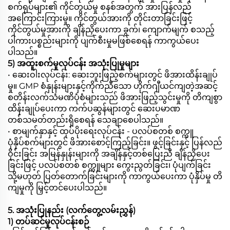
စက်ရုပ်များ၏ ကိုင်တွယ်မှု စနစ်အတွက် အားပြန်လည်
အကြောင်းကြားမှု။ ကိုင်တွယ်အားကို တိုင်းတာခြင်းဖြင့်
ကိုင်တွယ်မှုအားကို ချိန်ညှိပေးကာ ခွက်၊ ကျောက်မျက် စသည့်
ပါကားပစ္စည်းများကို ပျက်စီးမှုမဖြစ်စေရန် ကာကွယ်ပေး
ပါသည်။
5) အထူးစက်မှုလုပ်ငန်း အသုံးပြုမှုများ
• ဆေးဝါးလုပ်ငန်း: ဆေးဘူးဖြည့်စက်များတွင် ဖိအားထိန်းချုပ်
မှု။ GMP စံနှုန်းများနှင့်ကိုက်ညီသော ဟိုက်ဂျီယင်ကျတဲ့အဆင့်
စတိန်းလက်သံမဏိပုံစံများသည် ဖိအားဖြည့်သွင်းမှုကို တိကျစွာ
ထိန်းချုပ်ပေးကာ ကက်ပဆွန်များတွင် ဆေးပမာဏ
တစ်သမတ်တည်းရှိစေရန် သေချာစေပါသည်။
• စာမျက်နှာနှင့် ထုပ်ပိုးရေးလုပ်ငန်း - ပလပ်စတစ် စက္ကူ
ပုံနှိပ်စက်များတွင် ဖိအားစောင့်ကြည့်ခြင်း။ ဖွင့်ခြင်းနှင့် ပြန်လည်
ဝိုင်းခြင်း အမြန်နှုန်းများကို အချိန်နှင့်တစ်ပြေးညီ ချိန်ညှိပေး
ခြင်းဖြင့် ပလပ်စတစ် စက္ကူများ ကွေးညွတ်ခြင်း၊ ပုံပျက်ခြင်း
သို့မဟုတ် ပြတ်တောက်ခြင်းများကို ကာကွယ်ပေးကာ ပုံနှိပ်မှု တိ
ကျမှုကို မြှင့်တင်ပေးပါသည်။
5. အသုံးပြုနည်း (လက်တွေ့လမ်းညွှန်)
1) တပ်ဆင်မှုလုပ်ငန်းစဉ်