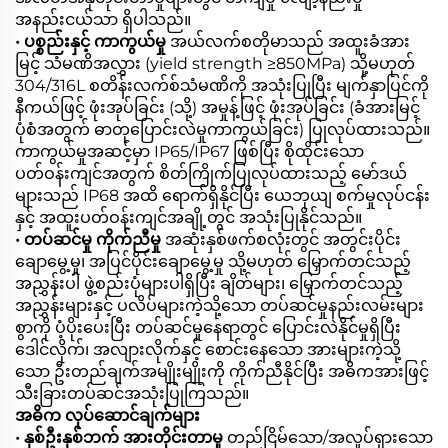
အနည်းငယ်သာ ရှိပါသည်။
• ပစ္စည်းနှင့် ကာကွယ်မှု
အယ်လက်စတိုမာသည် အထူးခံအား
မြင့် သံမဏိအလွှား (yield strength ≥850MPa) သို့မဟုတ်
304/316L စတိန်းလက်စ်သံမဏိကို အသုံးပြုပြီး မျက်နှာပြင်ကို
နီကယ်ဖြင့် ဖုံးအုပ်ခြင်း (သို့) အမှုန့်ဖြင့် ဖုံးအုပ်ခြင်း (ခံအားမြင့်
ပုံစံအတွက် ဓာတုပြောင်းလဲမှုကာကွယ်ခြင်း) ပြုလုပ်ထားသည်။
ကာကွယ်မှုအဆင့်မှာ IP65/IP67 ဖြစ်ပြီး စိုထိုင်းသော
ပတ်ဝန်းကျင်အတွက် စိတ်ကြိုက်ပြုလုပ်ထားသည့် မော်ဒယ်
များသည် IP68 အထိ ရောက်ရှိနိုင်ပြီး ယေဘုယျ စက်မှုလုပ်ငန်း
နှင့် အထူးပတ်ဝန်းကျင်အချို့တွင် အသုံးပြုနိုင်သည်။
• တပ်ဆင်မှု ကိုက်ညီမှု
အဆုံးနှစ်ဖက်စလုံးတွင် အတွင်းပိုင်း
ချောမွေ့မှု၊ အပြင်ပိုင်းချောမွေ့မှု သို့မဟုတ် မြှောက်တင်သည့်
အညွှန်းပါ ဖွဲ့စည်းပုံများပါရှိပြီး ချိတ်များ၊ မြှောက်တင်သည့်
အညွှန်းများနှင့် ပလိပ်များကဲ့သို့သော တပ်ဆင်မှုနည်းလမ်းများ
စွာကို ပံ့ပိုးပေးပြီး တပ်ဆင်မှုနေရာတွင် ပြောင်းလဲနိုင်မှုရှိပြီး
ဒေါင်လိုက်၊ အလျားလိုက်နှင့် စောင်းနေသော အားများကဲ့သို့
သော ဦးတည်ချက်အမျိုးမျိုးကို ကိုက်ညီနိုင်ပြီး အဓိကအားဖြင့်
သီးခြားတပ်ဆင်အသုံးပြုကြသည်။
အဓိက လုပ်ဆောင်ချက်များ
• နှစ်ဦးနှစ်ဘက် အားတိုင်းတာမှု
တည်ငြိမ်သော/အလှုပ်ရှားသော