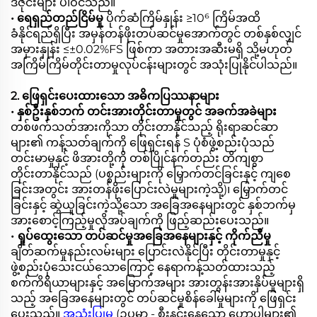
ဒီဇိုင်းများ ပါဝင်သည်။
• ရေရှည်တည်ငြိမ်မှု
ပိုက်ဆံကြိမ်နှုန်း ≥10⁶ ကြိမ်အထိ
ခံနိုင်ရည်ရှိပြီး အမှန်တန်ဖိုးတပ်ဆင်မှုအောက်တွင် တစ်နှစ်လျှင်
အမှားနှုန်း ≤±0.02%FS ဖြစ်ကာ အတားအဆီးမရှိ သို့မဟုတ်
အကြိမ်ကြိမ်တိုင်းတာမှုလုပ်ငန်းများတွင် အသုံးပြုနိုင်ပါသည်။
2. ဖြေရှင်းပေးထားသော အဓိကပြဿနာများ
• နှစ်ဦးနှစ်ဘက် တင်းအားတိုင်းတာမှုတွင် အခက်အခဲများ
တစ်ဖက်သတ်အားကိုသာ တိုင်းတာနိုင်သည့် ရိုးရာဆင်ဆာ
များ၏ ကန့်သတ်ချက်ကို ဖြေရှင်းရန် S ပုံစံဖွဲ့စည်းပုံသည်
တင်းမာမှုနှင့် ဖိအားတို့ကို တစ်ပြိုင်နက်တည်း တိကျစွာ
တိုင်းတာနိုင်သည် (ပစ္စည်းများကို မြှောက်တင်ခြင်းနှင့် ကျစေ
ခြင်းအတွင်း အားတန်ဖိုးပြောင်းလဲမှုများကဲ့သို့)၊ မြှောက်တင်
ခြင်းနှင့် ဆွဲယူခြင်းကဲ့သို့သော အခြေအနေများတွင် နှစ်ဘက်မှ
အားစောင့်ကြည့်မှုလိုအပ်ချက်ကို ဖြည့်ဆည်းပေးသည်။
• ရှုပ်ထွေးသော တပ်ဆင်မှုအခြေအနေများနှင့် ကိုက်ညီမှု
ချိတ်ဆက်မှုနည်းလမ်းများ ပြောင်းလဲနိုင်ပြီး တိုင်းတာမှုနှင့်
ဖွဲ့စည်းပုံသေးငယ်သောကြောင့် နေရာကန့်သတ်ထားသည့်
စက်ကိရိယာများနှင့် အမြောက်အများ အားတွန်းအားနှိပ်မှုများရှိ
သည့် အခြေအနေများတွင် တပ်ဆင်မှုစိန်ခေါ်မှုများကို ဖြေရှင်း
ပေးသည်။
အသုံးပြုမှု
(ဥပမာ - စီးနင်းနေသော ဟော့ပါများ၏