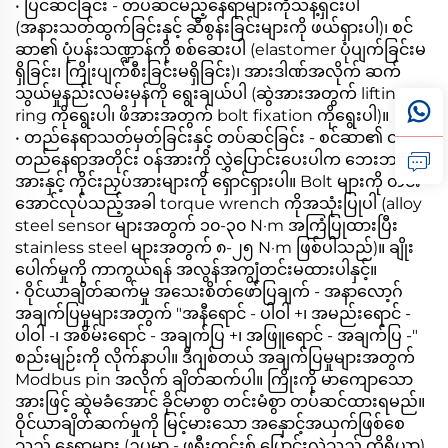
• ပြင်ဆင်ခြင်း - တပ်ဆင်မည့်နေရာများကိုသန့်ရှင်းပါ
(အနားသတ်ထွက်ခြင်းနှင့် ဆီစွန်းခြင်းများကို ဖယ်ရှားပါ)၊ စင်
ဆာ၏ ပုံပန်းသဏ္ဍာန်ကို စစ်ဆေးပါ (elastomer ပုံပျက်ခြင်းမ
ရှိခြင်း၊ ကြိုးပျက်စီးခြင်းမရှိခြင်း)၊ အားဒါဏ်အလိုက် ဆက်
သွယ်မှုနည်းလမ်းမှန်ကို ရွေးချယ်ပါ (ဆွဲအားအတွက် lifting
ring ကိုရွေးပါ၊ ဖိအားအတွက် bolt fixation ကိုရွေးပါ)။
• တည်နေရာသတ်မှတ်ခြင်းနှင့် တပ်ဆင်ခြင်း - စင်ဆာ၏ ဝင်ရိုး
တည်နေရာအတိုင်း ဝန်အားကို လွှဲပြောင်းပေးပါက ဘေးဘယ်ရာ
အားနှင့် ကိုင်းညှပ်အားများကို ရှောင်ရှားပါ။ Bolt များကို တင်း
အောင်လုပ်သည့်အခါ torque wrench ကိုအသုံးပြုပါ (alloy
steel sensor များအတွက် ၁၀-၃၀ N·m အကြံပြုထားပြီး
stainless steel များအတွက် ၈-၂၅ N·m ဖြစ်ပါသည်)။ ချိုး
ပေါက်မှုကို ကာကွယ်ရန် အလွန်အကျွံတင်းမထားပါနှင့်။
• ဝိုင်ယာချိတ်ဆက်မှု အသေးစိတ်ဖော်ပြချက် - အနာလော့ဂ်
အချက်ပြမှုများအတွက် "အနီရောင် - ပါဝါ +၊ အမည်းရောင် -
ပါဝါ -၊ အစိမ်းရောင် - အချက်ပြ +၊ အဖြူရောင် - အချက်ပြ -"
စည်းမျဉ်းကို လိုက်နာပါ။ ဒီဂျစ်တယ် အချက်ပြမှုများအတွက်
Modbus pin အလိုက် ချိတ်ဆက်ပါ။ ကြိုးကို မာကျောသော
အားဖြင့် ဆွဲမခံအောင် ခိုင်မာစွာ တင်းမံစွာ တပ်ဆင်ထားရမည်။
ဝိုင်ယာချိတ်ဆက်မှုကို မြင့်မားသော အနှောင့်အယှက်ဖြစ်စေ
သည့် နေရာများ (ဥပမာ - ဖရီးကွင်းစ် ပြောင်းလဲသည့် ကိရိယာ)