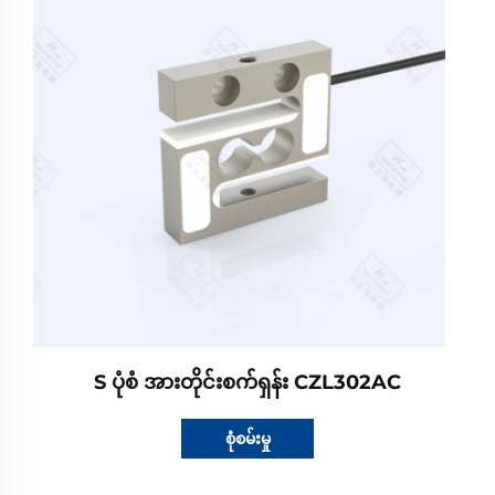
S ပုံစံ အားတိုင်းစက်ရှန်း CZL302AC
စုံစမ်းမှု