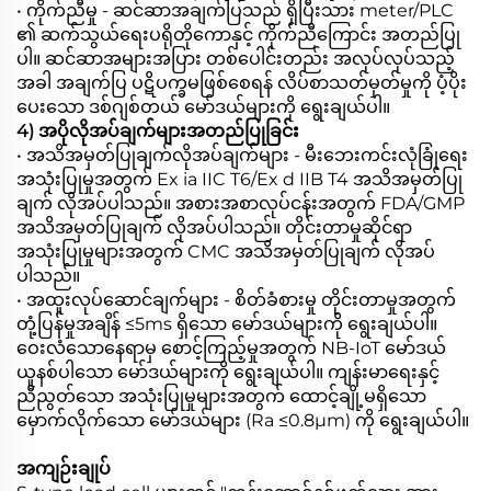
• ကိုက်ညီမှု - ဆင်ဆာအချက်ပြသည် ရှိပြီးသား meter/PLC
၏ ဆက်သွယ်ရေးပရိုတိုကောနှင့် ကိုက်ညီကြောင်း အတည်ပြု
ပါ။ ဆင်ဆာအများအပြား တစ်ပေါင်းတည်း အလုပ်လုပ်သည့်
အခါ အချက်ပြ ပဋိပက္ခမဖြစ်စေရန် လိပ်စာသတ်မှတ်မှုကို ပံ့ပိုး
ပေးသော ဒစ်ဂျစ်တယ် မော်ဒယ်များကို ရွေးချယ်ပါ။
4) အပိုလိုအပ်ချက်များအတည်ပြုခြင်း
• အသိအမှတ်ပြုချက်လိုအပ်ချက်များ - မီးဘေးကင်းလုံခြုံရေး
အသုံးပြုမှုအတွက် Ex ia IIC T6/Ex d IIB T4 အသိအမှတ်ပြု
ချက် လိုအပ်ပါသည်။ အစားအစာလုပ်ငန်းအတွက် FDA/GMP
အသိအမှတ်ပြုချက် လိုအပ်ပါသည်။ တိုင်းတာမှုဆိုင်ရာ
အသုံးပြုမှုများအတွက် CMC အသိအမှတ်ပြုချက် လိုအပ်
ပါသည်။
• အထူးလုပ်ဆောင်ချက်များ - စိတ်ခံစားမှု တိုင်းတာမှုအတွက်
တုံ့ပြန်မှုအချိန် ≤5ms ရှိသော မော်ဒယ်များကို ရွေးချယ်ပါ။
ဝေးလံသောနေရာမှ စောင့်ကြည့်မှုအတွက် NB-IoT မော်ဒယ်
ယူနစ်ပါသော မော်ဒယ်များကို ရွေးချယ်ပါ။ ကျန်းမာရေးနှင့်
ညီညွတ်သော အသုံးပြုမှုများအတွက် ထောင့်ချို့မရှိသော
မှောက်လိုက်သော မော်ဒယ်များ (Ra ≤0.8μm) ကို ရွေးချယ်ပါ။
အကျဉ်းချုပ်