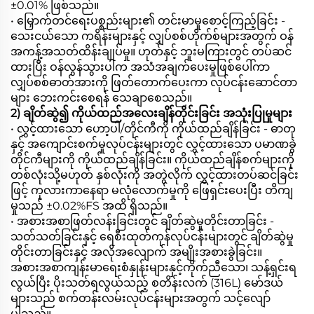
±0.01% ဖြစ်သည်။
• မြှောက်တင်ရေးပစ္စည်းများ၏ တင်းမာမှုစောင့်ကြည့်ခြင်း -
သေးငယ်သော ကရိန်းများနှင့် လျှပ်စစ်ဟိုက်စ်များအတွက် ဝန်
အကန့်အသတ်ထိန်းချုပ်မှု။ ဟုတ်နှင့် ဘူးမကြားတွင် တပ်ဆင်
ထားပြီး ဝန်လွန်သွားပါက အသံအချက်ပေးမှုဖြစ်ပေါ်ကာ
လျှပ်စစ်ဓာတ်အားကို ဖြတ်တောက်ပေးကာ လုပ်ငန်းဆောင်တာ
များ ဘေးကင်းစေရန် သေချာစေသည်။
2) ချိတ်ဆွဲ၍ ကိုယ်ထည်အလေးချိန်တိုင်းခြင်း အသုံးပြုမှုများ
• လွှင့်ထားသော ဟော့ပါ/တိုင်ကီကို ကိုယ်ထည်ချိန်ခြင်း - ဓာတု
နှင့် အကျောင်းစက်မှုလုပ်ငန်းများတွင် လွှင့်ထားသော ပမာဏခွဲ
တိုင်ကီများကို ကိုယ်ထည်ချိန်ခြင်း။ ကိုယ်ထည်ချိန်စက်များကို
တစ်လုံးသို့မဟုတ် နှစ်လုံးကို အတွဲလိုက် လွှင့်ထားတပ်ဆင်ခြင်း
ဖြင့် ကုလားကာနေရာ မလုံလောက်မှုကို ဖြေရှင်းပေးပြီး တိကျ
မှုသည် ±0.02%FS အထိ ရှိသည်။
• အစားအစာဖြတ်လန်းခြင်းတွင် ချိတ်ဆွဲမှုတိုင်းတာခြင်း -
သတ်သတ်ခြင်းနှင့် ရေစီးထုတ်ကုန်လုပ်ငန်းများတွင် ချိတ်ဆွဲမှု
တိုင်းတာခြင်းနှင့် အလိုအလျောက် အမျိုးအစားခွဲခြင်း။
အစားအစာကျန်းမာရေးစံနှုန်းများနှင့်ကိုက်ညီသော၊ သန့်ရှင်းရ
လွယ်ပြီး ပိုးသတ်ရလွယ်သည့် စတိန်းလက် (316L) မော်ဒယ်
များသည် စက်တန်းလမ်းလုပ်ငန်းများအတွက် သင့်လျော်
ပါသည်။