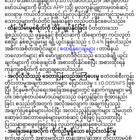
သော စံအလေးချိန်များကိုသာ လိုအပ်ပါသည်)။ ဒစ်ဂျစ်တယ်
မော်ဒယ်များကို မိုဘိုင်း APP (သို့) မူလကွန်ပျူတာမှတစ်ဆင့်
ဝေးရာမှ ကယ်လီဘရေးရှင်းပြုလုပ်နိုင်ပြီး ကျွမ်းကျင်သူမဟုတ်
သောသူများကိုယ်တိုင် မြန်ဆန်စွာ လည်ပတ်နိုင်စေပါသည်။
• ထိန်းသိမ်းမှုစရိတ်ကို ထိန်းချုပ်နိုင်ခြင်း
ပိတ်ထားသော
ဖွဲ့စည်းပုံသည် ဖုန်မှုန့်နှင့် စိုထိုင်းဆကို ထိရောက်စွာ ကင်းလွတ်
စေပြီး နှစ်စဉ်ပျမ်းမျှ ချို့ယွင်းနှုန်းသည် ≤ 0.4% ဖြစ်ပါသည်။
အဓိကအစိတ်အပိုင်းများ (
စထရိန်ဂေ့ချ်များ
၊ တာမီနယ်
ဘလောက်များ) ၏ မော်ဂျူးလာဒီဇိုင်းသည် ဒေသခံချို့ယွင်း
ချက်များကို တစ်ခုချင်းစီ အစားထိုးနိုင်စေပြီး အစားထိုးရန်
ကုန်ကျစရိတ်ကို လျှော့ချပေးပါသည်။
• အလိုလိုသိသည့် ဒေတာပြန်လည်အကြံပေးမှု
စတဲတစ်စီးကွန်း
တိုင်းတာမှုအချက်အလက်များ ပြောင်းလဲမှု ≤ ±0.005%FS ဖြစ်
ပြီး ဒိုင်နမစ်ကိုယ်ရေးအခြေအနေများတွင် နောက်ကျမှုများ မရှိ
ပါ။ ဒစ်ဂျစ်တယ်မော်ဒယ်များသည် ဝန်လွန်ခြင်း၊ ဗို့အားနည်း
ခြင်း စသည်တို့အတွက် အလိုအလျောက် အချက်ပြသည့်
အချက်ပြစနစ်များပါဝင်ပြီး အလင်းညွှန်ပြချက်များ သို့မဟုတ်
ဆော့ဖ်ဝဲအင်တာဖေ့စ်များမှတစ်ဆင့် ပုံစံဖြင့် ပြသထားပြီး
ပြဿနာရှာဖွေဖြေရှင်းရန် လွယ်ကူမြန်ဆန်စေပါသည်။
• အခြေအနေအလိုက် ကိုက်ညီမှုရှိသော ပြောင်းလဲနိုင်မှု
စက်ပစ္စည်းကို အစားမထိုးဘဲ တွန်းအား/ဆွဲအား တိုင်းတာမှုပုံစံ