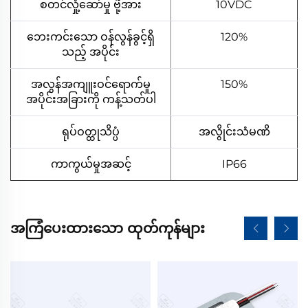
စတင်လှုံ့ဆော်မှု ဗိုဲ့အား
10VDC
ဘေးကင်းသော ဝန်လွန်ခွင့်ရှိ
120%
သည့် အပိုင်း
အလွန်အကျူးဝင်ရောက်မှု
150%
အပိုင်းအခြားကို ကန့်သတ်ပါ
ရုပ်ဝတ္ထုသိပ္ပံ
အလွိုင်းသံမဏိ
ကာကွယ်မှုအဆင့်
IP66
အကြံပေးထားသော ထုတ်ကုန်များ