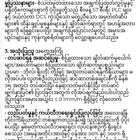
မှုပြဿနာများ-
စံသတ်မှတ်ထားသော အချက်ပြထုတ်လွှင့်မှုနှင့်
ပရိုတိုကောများစွာကို ပံ့ပိုးမှုတို့သည် စီးမန့် S7 စီးရီး PLC များ
နှင့် ဒယ်လ်တာ DCS ကဲ့သို့သော မတူညီသော အမှတ်တံဆိပ်
များ၏ ထိန်းချုပ်မှုစနစ်များနှင့် ချိတ်ဆက်ရာတွင် အဟန့်အတား
များကို ဖြေရှင်းပေးပြီး အချက်ပြပြောင်းလဲမှုတွင် အမှားအ
ယွင်းများနှင့် ကုန်ကျစရိတ်များကို လျှော့ချပေးပါသည်။
3. အသုံးပြုသူ
အတွေ့အကြုံ
• တပ်ဆင်ရန် အဆင်ပြေမှု-
စံပြုထားသော ချိတ်ဆက်မှုပေါက်
များ/အပေါက်များ၊ စံပြုထားသော ချိတ်ဆက်မှုပစ္စည်းများ
(ဥပမာ - ဘိုလ်၊ ရိုးတို) တို့ဖြင့် အထူးတပ်ဆင်ရန်ကိရိယာများ မ
လိုအပ်ပါ။ လူတစ်ဦးတည်းဖြင့် ဆင်ဆာတစ်ခုချင်းစီကို မိနစ်
၁၅ အတွင်း တပ်ဆင်ပြီး နေရာသတ်မှတ်နိုင်ပြီး တပ်ဆင်
မျက်နှာပြင်၏ ပြားခြင်းအတွက် လိုအပ်ချက်နည်းပါးပါသည်
(ပြားခြင်းအမှားအယွင်း ≤ 0.1mm/m ရှိရုံဖြင့် လုံလောက်
ပါသည်)။
• လည်ပတ်မှုနှင့် ကယ်လီဘရေးရှင်းပြုလုပ်ခြင်း
အလေးချိန်
တိုင်းကိရိယာတွင် တစ်ချက်တည်းနှိပ်၍ သုညပြုခြင်းကို ပံ့ပိုး
ပေးပြီး နှစ်မှတ်ကယ်လီဘရေးရှင်း လုပ်ငန်းစဉ်ကို ရိုးရှင်း
စေသည် (အမှန်အတိုင်းအားဖြင့် ဝန်အား ၁၀% နှင့် ၁၀၀% ရှိ