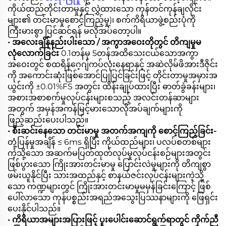
ကိုယ်ထည်တိုင်းတာမှုနှင့် လွှဲထားသော ကုန်တင်ကုန်ချလိုင်း
များ၏ တင်းမာမှုစောင့်ကြည့်မှု)၊ စက်ကိရိယာဖွဲ့စည်းပုံကို
ကြီးမားစွာ ပြင်ဆင်ရန် မလိုအပ်တော့ပါ။
• အလေးချိန်နည်းပါးသော / အကွာအဝေးတိုတွင် တိကျမှုမ
လုံလောက်ခြင်း
0.1တန်မှ 5တန်အထိသေးငယ်သောအကွာ
အဝေးတွင် စထရိန်ဂေ့ဂျ်ကပ်လုံးနေရာနှင့် အဆဲလိုမ်ဖိအားဒီဇိုင်း
ကို အကောင်းဆုံးဖြစ်အောင်ပြုပြင်ခြင်းဖြင့် တိုင်းတာမှုအမှားအ
ယွင်းကို ±0.01%FS အတွင်း ထိန်းချုပ်ထားပြီး ဓာတ်ခွဲခန်းများ၊
အစားအစာစက်မှုလုပ်ငန်းများစသည့် အလင်းတန်ဆာများ
အတွက် အမှန်အကန်မြင့်မားသောလိုအပ်ချက်များကို
ဖြည့်ဆည်းပေးပါသည်။
• စီးဆင်းနေသော တင်းမာမှု အတက်အကျကို စောင့်ကြည့်ခြင်း-
တုံ့ပြန်မှုအချိန် ≤ 6ms ရှိပြီး ကိုယ်ထည်များ၊ ပလပ်စတစ်များ
ကဲ့သို့သော အဆက်မပြတ်ထုတ်လုပ်မှုလုပ်ငန်းစဉ်များအတွင်း
ဖြစ်ပွားသော ကြိုးအားတင်းမာမှု ပြောင်းလဲမှုများကို တိကျစွာ
ဖမ်းယူနိုင်ပြီး သားအထည်နှင့် စာနယ်ဇင်းလုပ်ငန်းများကဲ့သို့
သော ကဏ္ဍများတွင် ကြိုးအားတင်းမာမှုမမှန်ခြင်းကြောင့် ဖြစ်
ပေါ်လာသော ကုန်ပစ္စည်းအရည်အသွေးပြဿနာများကို ဖြေရှင်း
ပေးနိုင်ပါသည်။
• ကိရိယာအများအပြားဖြင့် ပူးပေါင်းဆောင်ရွက်ရာတွင် ကိုက်ညီ