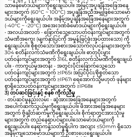
သာမန်မော်ဒယ်များကိုရွေးချယ်ပါ။ အမြင့်အပူချိန်အခြေအနေ
များအတွက် (60°C ~ 100°C) အပူချိန်အညီအမျှဖြစ်သောမော်
ဒယ်များကိုရွေးချယ်ပါ။ အနိမ့်အပူချိန်အခြေအနေများအတွက်
(-40°C ~ -20°C) အအေးဒဏ်ခံမော်ဒယ်များကိုရွေးချယ်ပါ။
• အလယ်အလတ် - ခြောက်သွေ့သောပတ်ဝန်းကျင်များအတွက်
သံမဏိအကွေး (မျက်နှာပြင်ကို အမှုန့်ဖြင့်ဖုံးအုပ်ထားသော) ကို
ရွေးချယ်ပါ။ စိုစွတ်သော/အစားအသောက်လုပ်ငန်းများအတွက်
304 စတိန်းလက်သံမဏိကိုရွေးချယ်ပါ။ ဓာတုပိုးမွှား
ပတ်ဝန်းကျင်များအတွက် 316L စတိန်းလက်သံမဏိကိုရွေးချယ်
ပါ။ • ကာကွယ်မှုအတန်း - အတွင်းပိုင်းခြောက်သွေ့သော
ပတ်ဝန်းကျင်များအတွက် ≥IP65၊ အပြင်ပိုင်း/စိုစွတ်သော
ပတ်ဝန်းကျင်များအတွက် ≥IP67၊ ရေအောက်သို့မဟုတ် ဖုန်များ
စွာရှိသောပတ်ဝန်းကျင်များအတွက် ≥IP68။
3) တပ်ဆင်ခြင်းနှင့် စနစ် ကိုက်ညီမှု
• တပ်ဆင်မှုနည်းလမ်း - ဆွဲအားအခြေအနေများအတွက်
အပေါက်ဆက်သွယ်မှုကိုရွေးချယ်ပါ။ ဖိအားအခြေအနေများ
အတွက် ဗို့ချိတ်ဆက်မှုကိုရွေးချယ်ပါ။ စိုက်ရာတွင်အားသုံးမှု
များအတွက် တည်နေရာပင်များပါသောမော်ဒယ်များကို
ရွေးချယ်ပါ။ နေရာကန့်သတ်မှုရှိပါက အလျား ≤50mm ရှိသော
အနိမ့်ကျသောမော်ဒယ်များကို ဦးစားပေးရွေးချယ်ပါ။