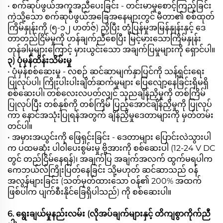
• စက်ဆုပ်ဖွယ်အကူအညီပေးခြင်း - တင်းမာမှုစောင့်ကြည့်ခြင်း
ကဲ့သို့သော စက်ဆုပ်ဖွယ်အခြေအနေများတွင် မီတာ၏ စစ်ထုတ်
ကြိမ်နှုန်းကို (၅-၁၂ ဟတ်ဇ်) ညှိပြီး တုံ့ပြန်မှုအမြန်နှုန်းနှင့် ဒေ
တာတည်ငြိမ်မှုကို ဟန်ချက်ညီစေပြီး မြင့်မားသောကြိမ်နှုန်း
တုန်ခါမှုများကြောင့် မှားယွင်းသော အချက်ပြမှုများကို ရှောင်ပါ။
၃) ပုံမှန်ထိန်းသိမ်းမှု
• ပုံမှန်စစ်ဆေးမှု - လစဉ် ဆင်ဆာမျက်နှာပြင်ကို သန့်ရှင်းရေး
ပြုလုပ်ပါ၊ ကြိုးပါးပါးချိတ်ဆက်မှုများ ပြေလျော့နေခြင်းရှိမရှိ
စစ်ဆေးပါ၊ တစ်လေးလပတ်လျှင် သုညချိန်ညှိမှုကို တစ်ကြိမ်
ပြုလုပ်ပြီး တစ်နှစ်ကို တစ်ကြိမ် ပြည့်အောင်ချိန်ညှိမှုကို ပြုလုပ်
ကာ နောင်အသုံးပြုရန်အတွက် ချိန်ညှိမှုဒေတာများကို မှတ်တမ်း
တင်ပါ။
• အမှားအယွင်းကို ဖြေရှင်းခြင်း - ဒေတာများ ပြောင်းလဲသွားပါ
က ပထမဆုံး ပါဝါပေးစွမ်းမှု ဗို့အားကို စစ်ဆေးပါ (12-24 V DC
တွင် တည်ငြိမ်နေရန်)၊ အချက်ပြ အချက်အလက် ထွက်မရပါက
ကေဘယ်လ်ကြိုးပြတ်နေခြင်း သို့မဟုတ် ဆင်ဆာသည် ဝန်
အလွန်များခြင်း (သတ်မှတ်ထားသော ဝန်၏ 200% အထက်
ဖြစ်ပါက ပျက်စီးနိုင်ခြေရှိပါသည်) ကို စစ်ဆေးပါ။
6. ရွေးချယ်မှုနည်းလမ်း (လိုအပ်ချက်များနှင့် တိကျစွာကိုက်ညီ