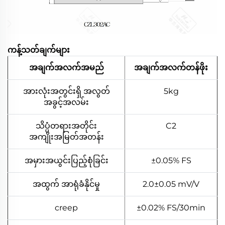
ကန့်သတ်ချက်များ
အချက်အလက်အမည်
အချက်အလက်တန်ဖိုး
အားလုံးအတွင်းရှိ အလွတ်
5kg
အခွင့်အလမ်း
သိပ္ပံတရားအတိုင်း
C2
အကျိုးအမြတ်အတန်း
အမှားအယွင်းပြည့်စုံခြင်း
±0.05% FS
အထွက် အာရုံခံနိုင်မှု
2.0±0.05 mV/V
creep
±0.02% FS/30min