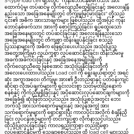
S-type load cell များတွင် "ကုန်းဘောင်နှစ်ဖက်သား အား
ထောက်ပံ့မှု၊ တပ်ဆင်မှု လိုက်လျောညီထွေရှိခြင်းနှင့် အလေးချိန်
နည်းသော အခြေအနေမျိုးတွင် တိကျမှုမြင့်မားခြင်း" တို့သည်
၎င်း၏ အဓိက အားသာချက်များ ဖြစ်ပါသည်။ ထို့အပြင် ကုန်း
ဘောင်နှစ်ဖက်သား အားကို စောင့်ကြည့်ခြင်း၊ ရှုပ်ထွေးသော
အခြေအနေများတွင် တပ်ဆင်ခြင်းနှင့် အလေးချိန်နည်းသော
အခြေအနေမျိုးတွင် တိကျစွာ ထိန်းချုပ်နိုင်ခြင်း စသည့်
ပြဿနာများကို အဓိက ဖြေရှင်းပေးပါသည်။ အသုံးပြုသူ
အတွေ့အကြုံမှာ လွယ်ကူစွာ လုပ်ဆောင်နိုင်ခြင်း၊ ထိန်းသိမ်းမှု
အခက်အခဲကင်းခြင်းနှင့် အခြေအနေအမျိုးမျိုးကို
လိုက်လျောညီထွေ ဖြစ်အောင် အသုံးပြုနိုင်ခြင်းတို့ကို
အလေးပေးထားပါသည်။ Load cell ကို ရွေးချယ်ရာတွင် အရင်
ဆုံး အကွာအဝေး၊ တိကျမှု၊ အား၏ ဦးတည်ရာနှင့် ပတ်ဝန်းကျင်
ဆိုင်ရာ လိုအပ်ချက်များကို ရှင်းလင်းစွာ သတ်မှတ်ပြီးနောက်
စနစ်နှင့် ကိုက်ညီမှုရှိခြင်းနှင့် အပိုဆောင်းလုပ်ဆောင်ချက်များကို
အခြေခံ၍ ဆုံးဖြတ်သင့်ပါသည်။ အသုံးပြုစဉ်အတွင်း ဘေး
ဘက်သို့ အားသက်ရောက်မှုများနှင့် အလွန်အကျွံ အား
သက်ရောက်မှုများကို ရှောင်ရှားပြီး ကာလပိုင်းအလိုက် စံချိန်ညှိ
ခြင်း လုပ်ငန်းစဉ်များကို တင်းကျပ်စွာ လိုက်နာသင့်ပါသည်။
ထိုသို့ပြုလုပ်ခြင်းဖြင့် ကာလရှည်ကြာစွာ တည်ငြိမ်စွာ
လုပ်ဆောင်နိုင်မှုကို သေချာစေပါသည်။ ထို load cell များသည်