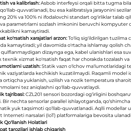
atish va kalibrlash:
Asbob interfeysi orqali bitta tugma bil
 qo'llab-quvvatlanadi, bu esa kalibratsiya jarayonini sezil
ng 20% va 100% ni ifodalovchi standart og'irliklar talab q
h va parametrlarni sozlash imkonini beruvchi kompyuter da
kablikni kamaytiradi.
at ko'rsatish xarajatlari arzon:
To'liq sig'ildirilgan tuzilm
ada kamaytiradi; yil davomida o'rtacha ishlamay qolish cha
 qulflanmaydigan dizaynga ega, kabel ulanishlari esa suv 
 texnik xizmat ko'rsatish faqat har chorakda tozalash va n
lumotlarni uzatish:
Statik vazn o'lchov ma'lumotlaridagi 
ik vaziyatlarda kechikish kuzatilmaydi. Raqamli model ich
a ortiqcha yuklanish, uzilish va nozik temperatura sharoit
olarni tez aniqlashni qo'llab-quvvatlaydi.
ik tajribasi:
CZL201 sensori bozordagi og‘irligini boshqar
i. Bir nechta sensorlar parallel ishlayotganda, qo‘shimcha
atik yuk taqsimoti qo‘llab-quvvatlanadi. Aqlli modella
 Interneti narsalari (IoT) platformalariga bevosita ulanadi
ik Qo'llanish Holatlari
oat tarozilari ishlab chiqarish