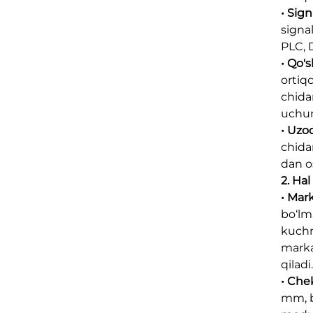
• Sign
signa
PLC, D
• Qo'
ortiq
chidam
uchun
• Uzo
chida
dan o
2. Ha
• Mar
bo‘lm
kuchn
marka
qiladi.
• Che
mm, b