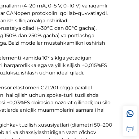
nallarni (4–20 mA, 0–5 V, 0–10 V) va raqamli
ar CANopen protokolini qo'llab-quvvatlaydi.
anish silliq amalga oshiriladi.
nsatsiya qiladi (–30°C dan 80°C gacha),
ng 150% dan 250% gacha) va portlashga
a ega. Ba'zi modellar mustahkamlikni oshirish
 elementi kamida 10⁷ siklga yetadigan
barqarorlikka ega va yillik siljish ±0,015%FS
zluksiz ishlash uchun ideal qiladi.
nsor elastomeri CZL201 o‘qga parallel
i hal qilish uchun spoke-turli tuzilishda
i ±0,03%FS doirasida nazorat qilinadi; bu silo
iyatlarda aniqlik muammolarini samarali hal
ichka» tuzilish xususiyatlari (diametri 50–200
lari va shaxsiylashtirilgan vazn o‘lchov