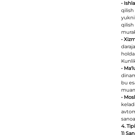
• Ishl
qilish
yukni
qilis
murak
• Xizm
daraj
holda
Kunlik
• Ma'
dinam
bu es
muamm
• Mosl
kelad
avtom
sanoat
4. Tip
1) San