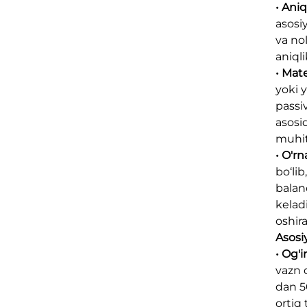
• Aniq
asosiy
va nol
aniqli
• Mat
yoki y
passi
asosi
muhitl
• O'rn
bo‘li
balan
kelad
oshira
Asosi
• Og'
vazn o
dan 5
ortiq