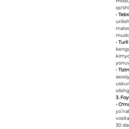
modul
qo‘sh
• Tebr
urili
mater
muddat
• Turl
kenga
kimyo
yonuv
• Tizi
asosiy
uskun
olish
3. Foy
• O'rn
yoʻnal
vosit
30 da