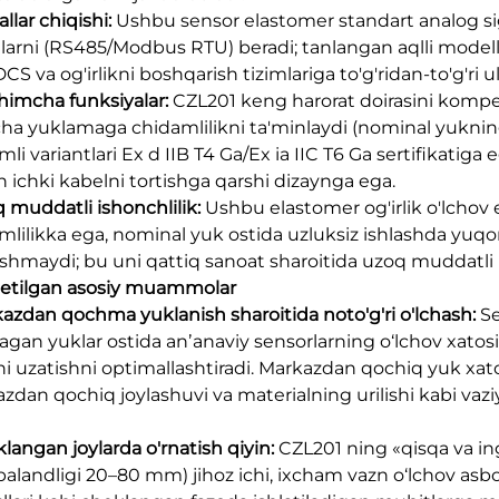
allar chiqishi:
Ushbu sensor elastomer standart analog sig
llarni (RS485/Modbus RTU) beradi; tanlangan aqlli modell
CS va og'irlikni boshqarish tizimlariga to'g'ridan-to'g'ri ul
shimcha funksiyalar:
CZL201 keng harorat doirasini kompe
cha yuklamaga chidamlilikni ta'minlaydi (nominal yukni
li variantlari Ex d IIB T4 Ga/Ex ia IIC T6 Ga sertifikatig
 ichki kabelni tortishga qarshi dizaynga ega.
q muddatli ishonchlilik:
Ushbu elastomer og'irlik o'lchov
mlilikka ega, nominal yuk ostida uzluksiz ishlashda yuqori 
shmaydi; bu uni qattiq sanoat sharoitida uzoq muddatli u
l etilgan asosiy muammolar
kazdan qochma yuklanish sharoitida noto'g'ri o'lchash:
Se
agan yuklar ostida anʼanaviy sensorlarning o‘lchov xatosin
i uzatishni optimallashtiradi. Markazdan qochiq yuk xatos
zdan qochiq joylashuvi va materialning urilishi kabi vaz
klangan joylarda o'rnatish qiyin:
CZL201 ning «qisqa va ing
alandligi 20–80 mm) jihoz ichi, ixcham vazn o‘lchov asbob