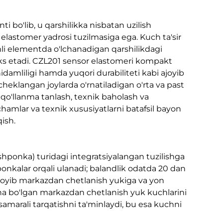
 bo'lib, u qarshilikka nisbatan uzilish
 elastomer yadrosi tuzilmasiga ega. Kuch ta'sir
li elementda o'lchanadigan qarshilikdagi
da aks etadi. CZL201 sensor elastomeri kompakt
damliligi hamda yuqori durabiliteti kabi ajoyib
 cheklangan joylarda o'rnatiladigan o'rta va past
iq qo'llanma tanlash, texnik baholash va
chamlar va texnik xususiyatlarni batafsil bayon
ish.
ponka) turidagi integratsiyalangan tuzilishga
ponkalar orqali ulanadi; balandlik odatda 20 dan
 ajoyib markazdan chetlanish yukiga va yon
a bo'lgan markazdan chetlanish yuk kuchlarini
i samarali tarqatishni ta'minlaydi, bu esa kuchni