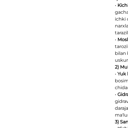
•
Kichi
gacha
ichki
narxl
tarazi
•
Mosl
tarozi
bilan 
uskun
2) Mu
•
Yuk 
bosimn
chida
•
Gidr
gidrav
daraj
ma'lu
3) Sa