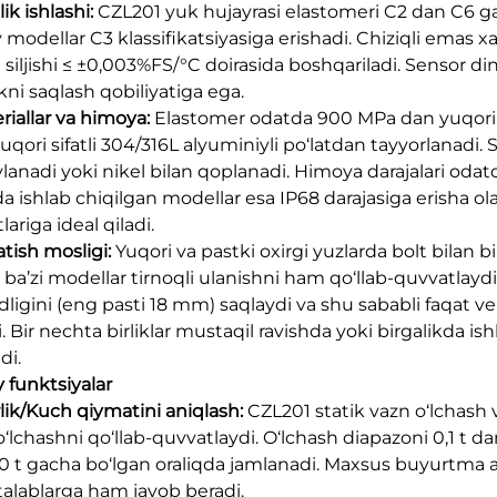
lik ishlashi:
CZL201 yuk hujayrasi elastomeri C2 dan C6 gac
 modellar C3 klassifikatsiyasiga erishadi. Chiziqli emas x
 siljishi ≤ ±0,003%FS/°C doirasida boshqariladi. Sensor di
kni saqlash qobiliyatiga ega.
eriallar va himoya:
Elastomer odatda 900 MPa dan yuqori 
uqori sifatli 304/316L alyuminiyli po‘latdan tayyorlanadi. 
vlanadi yoki nikel bilan qoplanadi. Himoya darajalari od
da ishlab chiqilgan modellar esa IP68 darajasiga erisha o
ariga ideal qiladi.
atish mosligi:
Yuqori va pastki oxirgi yuzlarda bolt bilan bi
b, ba’zi modellar tirnoqli ulanishni ham qo‘llab-quvvatlay
dligini (eng pasti 18 mm) saqlaydi va shu sababli faqat ver
i. Bir nechta birliklar mustaqil ravishda yoki birgalikda 
di.
y funktsiyalar
irlik/Kuch qiymatini aniqlash:
CZL201 statik vazn o‘lchash 
‘lchashni qo‘llab-quvvatlaydi. O‘lchash diapazoni 0,1 t dan 
0 t gacha bo‘lgan oraliqda jamlanadi. Maxsus buyurtma a
 talablarga ham javob beradi.