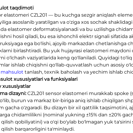
lot taqdimoti
r elastomeri CZL201 — bu kuchga sezgir aniqlash elementi
iliga asoslanib yaratilgan va o'ziga xos sochak shaklidagi
da elastomer deformatsiyalanadi va bu uzilishga chidam
ishni hosil qiladi, bu esa ishonchli elektr signali sifati
ruksiyaga ega bo'lishi, ajoyib markazdan chetlanishga chi
iklarni birlashtiradi. Bu yuk hujayrasi elastomeri maydoni
ni o'lchash vaziyatlarida keng qo'llaniladi. Quyidagi to'l
mlar ishlab chiqishni qo'llab-quvvatlash uchun asosiy o'l
.
mahsulot
tanlash, texnik baholash va yechim ishlab chiq
sulot xususiyatlari va funksiyalari
y xususiyatlar
lma dizayni:
CZL201 sensor elastomeri murakkab spoke (sh
o'lib, burun va markaz bir-biriga aniq ishlab chiqilgan sh
 gacha o'zgaradi. Bu dizayn bir xil qattilik taqsimotini,
arga chidamlilikni (nominal yukning ±15% dan ±20% gach
qilish qobiliyatini) va o'qi bo'ylab bo'lmagan yuk ta'sirin
qilish barqarorligini ta'minlaydi.