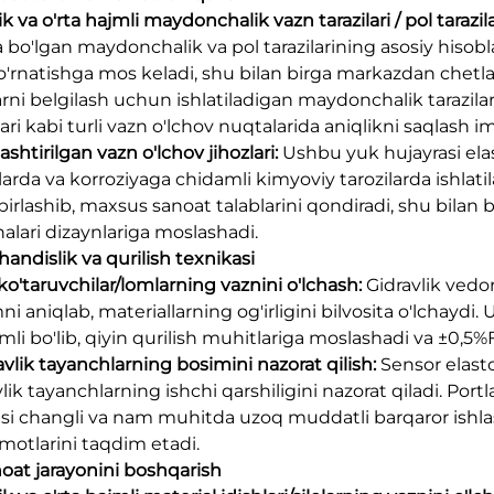
k va o'rta hajmli maydonchalik vazn tarazilari / pol tarazila
 bo'lgan maydonchalik va pol tarazilarining asosiy hisobla
 o'rnatishga mos keladi, shu bilan birga markazdan chetl
arni belgilash uchun ishlatiladigan maydonchalik tarazilar
lari kabi turli vazn o'lchov nuqtalarida aniqlikni saqlash i
ashtirilgan vazn o'lchov jihozlari:
Ushbu yuk hujayrasi ela
larda va korroziyaga chidamli kimyoviy tarozilarda ishlatil
birlashib, maxsus sanoat talablarini qondiradi, shu bilan bir
alari dizaynlariga moslashadi.
handislik va qurilish texnikasi
ko'taruvchilar/lomlarning vaznini o'lchash:
Gidravlik vedo
i aniqlab, materiallarning og'irligini bilvosita o'lchaydi. U
mli bo'lib, qiyin qurilish muhitlariga moslashadi va ±0,5%F
avlik tayanchlarning bosimini nazorat qilish:
Sensor elasto
lik tayanchlarning ishchi qarshiligini nazorat qiladi. Por
asi changli va nam muhitda uzoq muddatli barqaror ishla
motlarini taqdim etadi.
noat jarayonini boshqarish