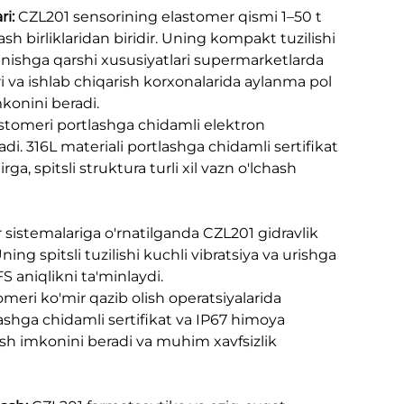
ri:
CZL201 sensorining elastomer qismi 1–50 t
sh birliklaridan biridir. Uning kompakt tuzilishi
anishga qarshi xususiyatlari supermarketlarda
i va ishlab chiqarish korxonalarida aylanma pol
mkonini beradi.
stomeri portlashga chidamli elektron
adi. 316L materiali portlashga chidamli sertifikat
ga, spitsli struktura turli xil vazn o'lchash
r sistemalariga o'rnatilganda CZL201 gidravlik
ning spitsli tuzilishi kuchli vibratsiya va urishga
S aniqlikni ta'minlaydi.
meri ko'mir qazib olish operatsiyalarida
tlashga chidamli sertifikat va IP67 himoya
sh imkonini beradi va muhim xavfsizlik