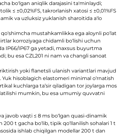
ha bo'lgan aniqlik darajasini ta'minlaydi;
atolik ≤ ±0,02%FS, takrorlanish xatosi ≤ ±0,01%FS
namik va uzluksiz yuklanish sharoitida a'lo
qo‘shimcha mustahkamlikka ega aloynli po‘lat
Sirtlar korroziyaga chidamli bo‘lishi uchun
atda IP66/IP67 ga yetadi, maxsus buyurtma
ladi; bu esa CZL201 ni nam va changli sanoat
riktirish yoki flanetsli ulanish variantlari mavjud
di. Yuk hisoblagich elastomeri minimal o‘rnatish
tikal kuchlarga ta’sir qiladigan tor joylarga mos
ishlatilishi mumkin, bu esa umumiy quvvatni
va javob vaqti ≤ 8 ms bo‘lgan quasi-dinamik
200 t gacha bo‘lib, tipik qo‘llanilish sohalari 1 t
sosida ishlab chiqilgan modellar 200 t dan