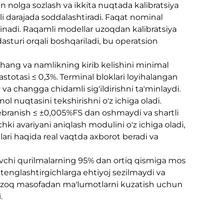
an nolga sozlash va ikkita nuqtada kalibratsiya
arli darajada soddalashtiradi. Faqat nominal
ilinadi. Raqamli modellar uzoqdan kalibratsiya
sturi orqali boshqariladi, bu operatsion
a chang va namlikning kirib kelishini minimal
stotasi ≤ 0,3%. Terminal bloklari loyihalangan
va changga chidamli sig'ildirishni ta'minlaydi.
ol nuqtasini tekshirishni o'z ichiga oladi.
tebranish ≤ ±0,005%FS dan oshmaydi va shartli
ki avariyani aniqlash modulini o'z ichiga oladi,
lari haqida real vaqtda axborot beradi va
uvchi qurilmalarning 95% dan ortiq qismiga mos
 tenglashtirgichlarga ehtiyoj sezilmaydi va
r uzoq masofadan ma'lumotlarni kuzatish uchun
.