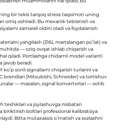
oslashish muammolarini hal qiladi; bu
ing bir tekis tarqoq stress taqsimoti uning
an ortiq oshiradi. Bu mexanik tebranish va
alarni samarali oldini oladi va foydalanish
aterialni yangilash (316L martalangan poʻlat) va
muhitda — oziq-ovqat ishlab chiqarish va
l qiladi. Portlashga chidamli model varianti
a javob beradi.
 koʻp sonli signallarni chiqarish turlarini va
LC brendlari (Mitsubishi, Schneider) va tortishuv
unalar — masalan, signal konvertorlari — sotib
sh teshiklari va joylashuvga nisbatan
iriktirish boltlari professional kalibratsiya
nlaydi. Bitta mutaxassis oʻrnatish va sozlashni