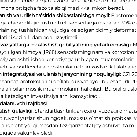
lari kabi cheklangan fazoda ishlatiladigan muhitlarga m
imcha ortiqcha fazo talab qilmaslikka imkon beradi.
anish va urilish taʼsirida shikastlanishga moyil:
Elastomern
shga chidamliligini ustun turli sensorlarga nisbatan 30% d
ialning tushishidan vujudga keladigan doimiy deformatsiy
ini sezilarli darajada uzaytiradi.
i vaziyatlarga moslashish qobiliyatining yetarli emasligi:
M
ytirilgan himoya (IP68) sensorlarning nam va korrozion 
viy aralashtirishda korroziyaga uchragan muammolarini ha
chi va portlovchi atmosferalar uchun xavfsizlik talablarig
m integratsiyasi va ulanish jarayonining noqulayligi:
CZL201
 sanoat protokollarini qoʻllab-quvvatlaydi, bu esa turli P
alari bilan moslik muammolarini hal qiladi. Bu oraliq usk
ga ketadigan investitsiyalarni kamaytiradi.
dalanuvchi tajribasi
atish qulayligi:
Standartlashtirilgan oxirgi yuzdagi oʻrnati
tiruvchi yuzlar, shuningdek, maxsus oʻrnatish probkasi va b
alariga ehtiyoj qilmasdan tez gorizontal joylashuvni taʼmi
qiqada yakunlay oladi.