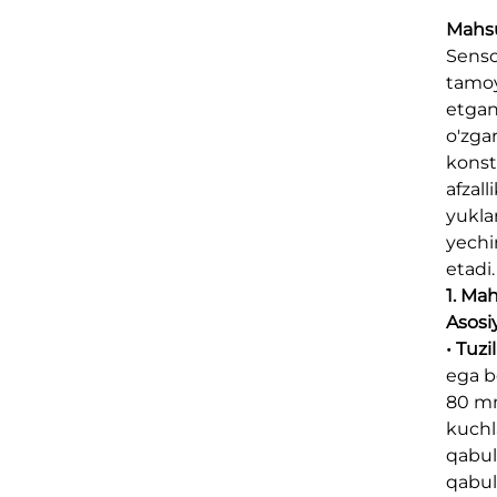
Mahsu
Senso
tamoy
etgan
o'zgar
konst
afzall
yuklar
yechi
etadi
1. Mah
Asosi
• Tuzi
ega b
80 mm
kuchl
qabul 
qabul 