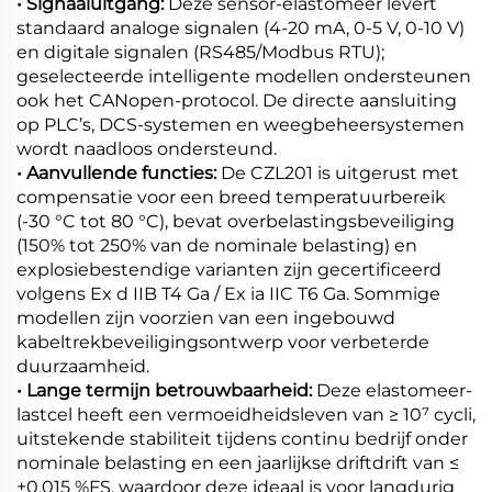
• Signaaluitgang:
Deze sensor-elastomeer levert
standaard analoge signalen (4-20 mA, 0-5 V, 0-10 V)
en digitale signalen (RS485/Modbus RTU);
geselecteerde intelligente modellen ondersteunen
ook het CANopen-protocol. De directe aansluiting
op PLC’s, DCS-systemen en weegbeheersystemen
wordt naadloos ondersteund.
• Aanvullende functies:
De CZL201 is uitgerust met
compensatie voor een breed temperatuurbereik
(-30 °C tot 80 °C), bevat overbelastingsbeveiliging
(150% tot 250% van de nominale belasting) en
explosiebestendige varianten zijn gecertificeerd
volgens Ex d IIB T4 Ga / Ex ia IIC T6 Ga. Sommige
modellen zijn voorzien van een ingebouwd
kabeltrekbeveiligingsontwerp voor verbeterde
duurzaamheid.
• Lange termijn betrouwbaarheid:
Deze elastomeer-
lastcel heeft een vermoeidheidsleven van ≥ 10⁷ cycli,
uitstekende stabiliteit tijdens continu bedrijf onder
nominale belasting en een jaarlijkse driftdrift van ≤
±0,015 %FS, waardoor deze ideaal is voor langdurig