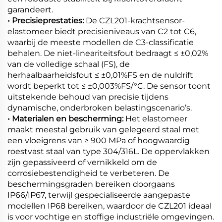
garandeert.
• Precisieprestaties:
De CZL201-krachtsensor-
elastomeer biedt precisieniveaus van C2 tot C6,
waarbij de meeste modellen de C3-classificatie
behalen. De niet-lineariteitsfout bedraagt ≤ ±0,02%
van de volledige schaal (FS), de
herhaalbaarheidsfout ≤ ±0,01%FS en de nuldrift
wordt beperkt tot ≤ ±0,003%FS/°C. De sensor toont
uitstekende behoud van precisie tijdens
dynamische, onderbroken belastingscenario’s.
• Materialen en bescherming:
Het elastomeer
maakt meestal gebruik van gelegeerd staal met
een vloeigrens van ≥ 900 MPa of hoogwaardig
roestvast staal van type 304/316L. De oppervlakken
zijn gepassiveerd of vernikkeld om de
corrosiebestendigheid te verbeteren. De
beschermingsgraden bereiken doorgaans
IP66/IP67, terwijl gespecialiseerde aangepaste
modellen IP68 bereiken, waardoor de CZL201 ideaal
is voor vochtige en stoffige industriële omgevingen.