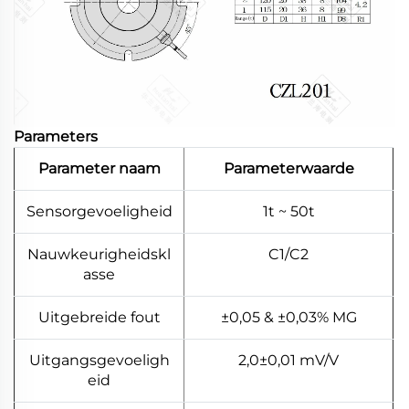
Parameters
Parameter naam
Parameterwaarde
Sensorgevoeligheid
1t ~ 50t
Nauwkeurigheidskl
C1/C2
asse
Uitgebreide fout
±0,05 & ±0,03% MG
Uitgangsgevoeligh
2,0±0,01 mV/V
eid