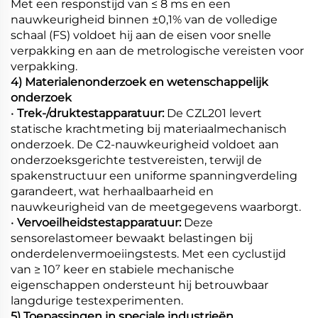
Met een responstijd van ≤ 8 ms en een
nauwkeurigheid binnen ±0,1% van de volledige
schaal (FS) voldoet hij aan de eisen voor snelle
verpakking en aan de metrologische vereisten voor
verpakking.
4) Materialenonderzoek en wetenschappelijk
onderzoek
•
Trek-/druktestapparatuur:
De CZL201 levert
statische krachtmeting bij materiaalmechanisch
onderzoek. De C2-nauwkeurigheid voldoet aan
onderzoeksgerichte testvereisten, terwijl de
spakenstructuur een uniforme spanningverdeling
garandeert, wat herhaalbaarheid en
nauwkeurigheid van de meetgegevens waarborgt.
•
Vervoeilheidstestapparatuur:
Deze
sensorelastomeer bewaakt belastingen bij
onderdelenvermoeiingstests. Met een cyclustijd
van ≥ 10⁷ keer en stabiele mechanische
eigenschappen ondersteunt hij betrouwbaar
langdurige testexperimenten.
5) Toepassingen in speciale industrieën