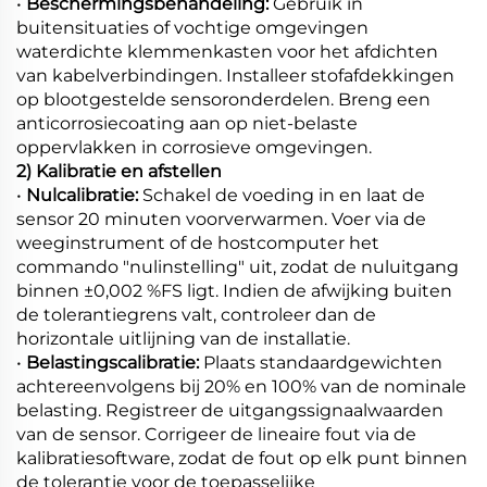
•
Beschermingsbehandeling:
Gebruik in
buitensituaties of vochtige omgevingen
waterdichte klemmenkasten voor het afdichten
van kabelverbindingen. Installeer stofafdekkingen
op blootgestelde sensoronderdelen. Breng een
anticorrosiecoating aan op niet-belaste
oppervlakken in corrosieve omgevingen.
2) Kalibratie en afstellen
•
Nulcalibratie:
Schakel de voeding in en laat de
sensor 20 minuten voorverwarmen. Voer via de
weeginstrument of de hostcomputer het
commando "nulinstelling" uit, zodat de nuluitgang
binnen ±0,002 %FS ligt. Indien de afwijking buiten
de tolerantiegrens valt, controleer dan de
horizontale uitlijning van de installatie.
•
Belastingscalibratie:
Plaats standaardgewichten
achtereenvolgens bij 20% en 100% van de nominale
belasting. Registreer de uitgangssignaalwaarden
van de sensor. Corrigeer de lineaire fout via de
kalibratiesoftware, zodat de fout op elk punt binnen
de tolerantie voor de toepasselijke