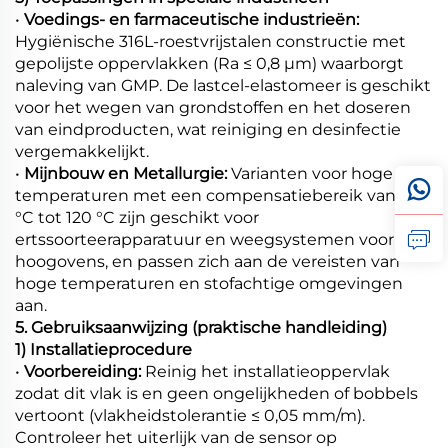
•
Voedings- en farmaceutische industrieën:
Hygiënische 316L-roestvrijstalen constructie met
gepolijste oppervlakken (Ra ≤ 0,8 μm) waarborgt
naleving van GMP. De lastcel-elastomeer is geschikt
voor het wegen van grondstoffen en het doseren
van eindproducten, wat reiniging en desinfectie
vergemakkelijkt.
•
Mijnbouw en Metallurgie:
Varianten voor hoge
temperaturen met een compensatiebereik van -40
°C tot 120 °C zijn geschikt voor
ertssoorteerapparatuur en weegsystemen voor
hoogovens, en passen zich aan de vereisten van
hoge temperaturen en stofachtige omgevingen
aan.
5. Gebruiksaanwijzing (praktische handleiding)
1) Installatieprocedure
•
Voorbereiding:
Reinig het installatieoppervlak
zodat dit vlak is en geen ongelijkheden of bobbels
vertoont (vlakheidstolerantie ≤ 0,05 mm/m).
Controleer het uiterlijk van de sensor op