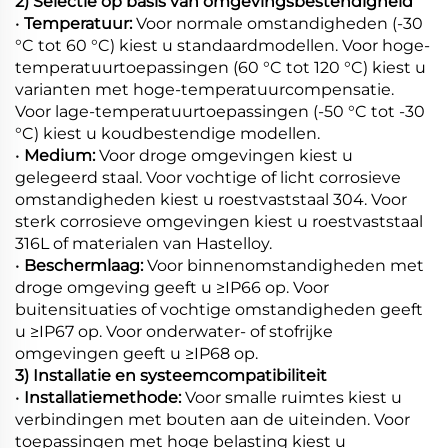
2) Selectie op basis van omgevingsbestendigheid
•
Temperatuur:
Voor normale omstandigheden (-30
°C tot 60 °C) kiest u standaardmodellen. Voor hoge-
temperatuurtoepassingen (60 °C tot 120 °C) kiest u
varianten met hoge-temperatuurcompensatie.
Voor lage-temperatuurtoepassingen (-50 °C tot -30
°C) kiest u koudbestendige modellen.
•
Medium:
Voor droge omgevingen kiest u
gelegeerd staal. Voor vochtige of licht corrosieve
omstandigheden kiest u roestvaststaal 304. Voor
sterk corrosieve omgevingen kiest u roestvaststaal
316L of materialen van Hastelloy.
•
Beschermlaag:
Voor binnenomstandigheden met
droge omgeving geeft u ≥IP66 op. Voor
buitensituaties of vochtige omstandigheden geeft
u ≥IP67 op. Voor onderwater- of stofrijke
omgevingen geeft u ≥IP68 op.
3) Installatie en systeemcompatibiliteit
•
Installatiemethode:
Voor smalle ruimtes kiest u
verbindingen met bouten aan de uiteinden. Voor
toepassingen met hoge belasting kiest u