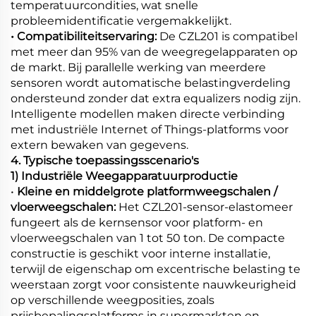
temperatuurcondities, wat snelle
probleemidentificatie vergemakkelijkt.
• Compatibiliteitservaring:
De CZL201 is compatibel
met meer dan 95% van de weegregelapparaten op
de markt. Bij parallelle werking van meerdere
sensoren wordt automatische belastingverdeling
ondersteund zonder dat extra equalizers nodig zijn.
Intelligente modellen maken directe verbinding
met industriële Internet of Things-platforms voor
extern bewaken van gegevens.
4. Typische toepassingsscenario's
1) Industriële Weegapparatuurproductie
•
Kleine en middelgrote platformweegschalen /
vloerweegschalen:
Het CZL201-sensor-elastomeer
fungeert als de kernsensor voor platform- en
vloerweegschalen van 1 tot 50 ton. De compacte
constructie is geschikt voor interne installatie,
terwijl de eigenschap om excentrische belasting te
weerstaan zorgt voor consistente nauwkeurigheid
op verschillende weegposities, zoals
prijsbepalingsplatforms in supermarkten en