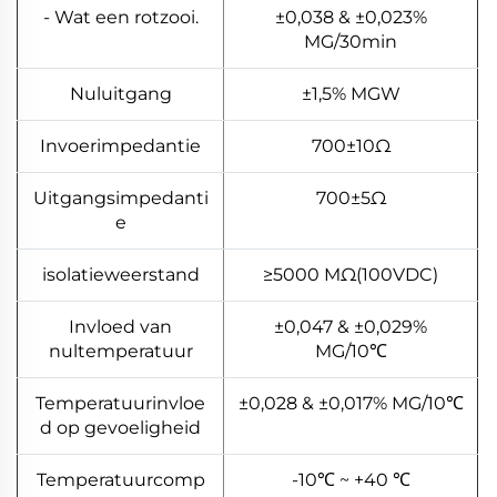
- Wat een rotzooi.
±0,038 & ±0,023%
MG/30min
Nuluitgang
±1,5% MGW
Invoerimpedantie
700±10Ω
Uitgangsimpedanti
700±5Ω
e
isolatieweerstand
≥5000 MΩ(100VDC)
Invloed van
±0,047 & ±0,029%
nultemperatuur
MG/10℃
Temperatuurinvloe
±0,028 & ±0,017% MG/10℃
d op gevoeligheid
Temperatuurcomp
-10℃ ~ +40 ℃