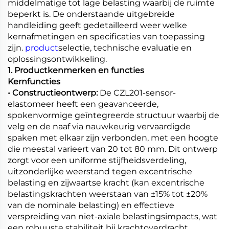
middelmatige tot lage belasting waarbij de ruimte
beperkt is. De onderstaande uitgebreide
handleiding geeft gedetailleerd weer welke
kernafmetingen en specificaties van toepassing
zijn.
product
selectie, technische evaluatie en
oplossingsontwikkeling.
1. Productkenmerken en functies
Kernfuncties
• Constructieontwerp:
De CZL201-sensor-
elastomeer heeft een geavanceerde,
spokenvormige geïntegreerde structuur waarbij de
velg en de naaf via nauwkeurig vervaardigde
spaken met elkaar zijn verbonden, met een hoogte
die meestal varieert van 20 tot 80 mm. Dit ontwerp
zorgt voor een uniforme stijfheidsverdeling,
uitzonderlijke weerstand tegen excentrische
belasting en zijwaartse kracht (kan excentrische
belastingskrachten weerstaan van ±15% tot ±20%
van de nominale belasting) en effectieve
verspreiding van niet-axiale belastingsimpacts, wat
een robuuste stabiliteit bij krachtoverdracht