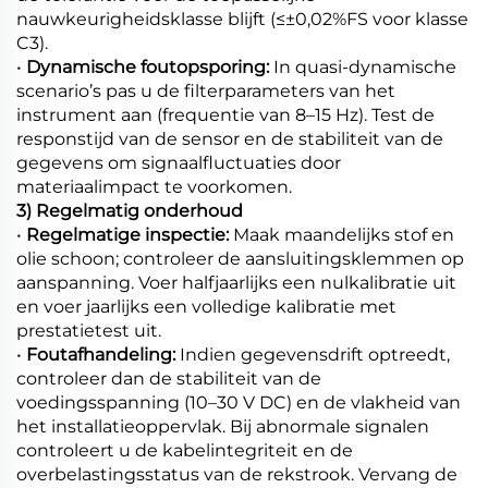
nauwkeurigheidsklasse blijft (≤±0,02%FS voor klasse
C3).
•
Dynamische foutopsporing:
In quasi-dynamische
scenario’s pas u de filterparameters van het
instrument aan (frequentie van 8–15 Hz). Test de
responstijd van de sensor en de stabiliteit van de
gegevens om signaalfluctuaties door
materiaalimpact te voorkomen.
3) Regelmatig onderhoud
•
Regelmatige inspectie:
Maak maandelijks stof en
olie schoon; controleer de aansluitingsklemmen op
aanspanning. Voer halfjaarlijks een nulkalibratie uit
en voer jaarlijks een volledige kalibratie met
prestatietest uit.
•
Foutafhandeling:
Indien gegevensdrift optreedt,
controleer dan de stabiliteit van de
voedingsspanning (10–30 V DC) en de vlakheid van
het installatieoppervlak. Bij abnormale signalen
controleert u de kabelintegriteit en de
overbelastingsstatus van de rekstrook. Vervang de