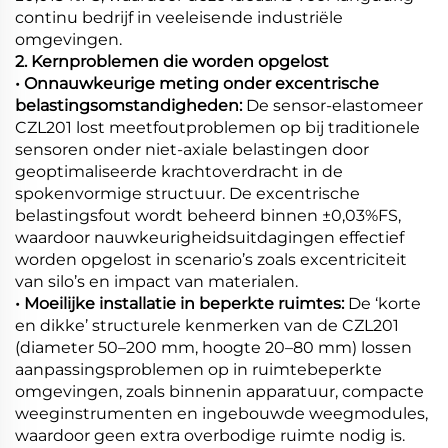
continu bedrijf in veeleisende industriële
omgevingen.
2. Kernproblemen die worden opgelost
• Onnauwkeurige meting onder excentrische
belastingsomstandigheden:
De sensor-elastomeer
CZL201 lost meetfoutproblemen op bij traditionele
sensoren onder niet-axiale belastingen door
geoptimaliseerde krachtoverdracht in de
spokenvormige structuur. De excentrische
belastingsfout wordt beheerd binnen ±0,03%FS,
waardoor nauwkeurigheidsuitdagingen effectief
worden opgelost in scenario’s zoals excentriciteit
van silo’s en impact van materialen.
• Moeilijke installatie in beperkte ruimtes:
De ‘korte
en dikke’ structurele kenmerken van de CZL201
(diameter 50–200 mm, hoogte 20–80 mm) lossen
aanpassingsproblemen op in ruimtebeperkte
omgevingen, zoals binnenin apparatuur, compacte
weeginstrumenten en ingebouwde weegmodules,
waardoor geen extra overbodige ruimte nodig is.