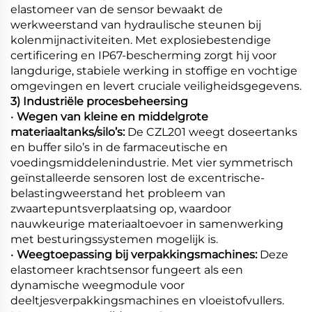
elastomeer van de sensor bewaakt de
werkweerstand van hydraulische steunen bij
kolenmijnactiviteiten. Met explosiebestendige
certificering en IP67-bescherming zorgt hij voor
langdurige, stabiele werking in stoffige en vochtige
omgevingen en levert cruciale veiligheidsgegevens.
3) Industriële procesbeheersing
•
Wegen van kleine en middelgrote
materiaaltanks/silo’s:
De CZL201 weegt doseertanks
en buffer silo’s in de farmaceutische en
voedingsmiddelenindustrie. Met vier symmetrisch
geïnstalleerde sensoren lost de excentrische-
belastingweerstand het probleem van
zwaartepuntsverplaatsing op, waardoor
nauwkeurige materiaaltoevoer in samenwerking
met besturingssystemen mogelijk is.
•
Weegtoepassing bij verpakkingsmachines:
Deze
elastomeer krachtsensor fungeert als een
dynamische weegmodule voor
deeltjesverpakkingsmachines en vloeistofvullers.