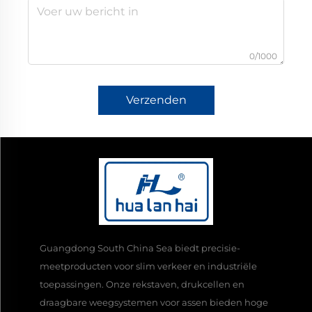
0/1000
Verzenden
Guangdong South China Sea biedt precisie-
meetproducten voor slim verkeer en industriële
toepassingen. Onze rekstaven, drukcellen en
draagbare weegsystemen voor assen bieden hoge