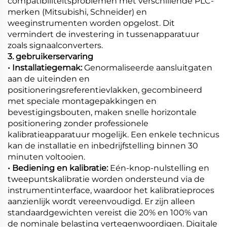
compatibiliteitsproblemen met verschillende PLC-
merken (Mitsubishi, Schneider) en
weeginstrumenten worden opgelost. Dit
vermindert de investering in tussenapparatuur
zoals signaalconverters.
3. gebruikerservaring
• Installatiegemak:
Genormaliseerde aansluitgaten
aan de uiteinden en
positioneringsreferentievlakken, gecombineerd
met speciale montagepakkingen en
bevestigingsbouten, maken snelle horizontale
positionering zonder professionele
kalibratieapparatuur mogelijk. Een enkele technicus
kan de installatie en inbedrijfstelling binnen 30
minuten voltooien.
• Bediening en kalibratie:
Eén-knop-nulstelling en
tweepuntskalibratie worden ondersteund via de
instrumentinterface, waardoor het kalibratieproces
aanzienlijk wordt vereenvoudigd. Er zijn alleen
standaardgewichten vereist die 20% en 100% van
de nominale belasting vertegenwoordigen. Digitale