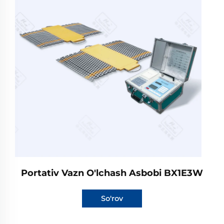
Portativ Vazn O'lchash Asbobi BX1E3W
So'rov