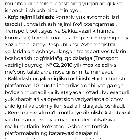
muhitda dinamik o'lchashning yuqori aniqlik va
ishonchli ishlashini ta'minlaydi.
•
Ko'p rejimli ishlash:
Portativ yuk avtomobillari
tarozisi uchta ishlash rejimi (Yo'l boshqarmasi,
Transport politsiyasi va Sakkiz vazirlik hamda
komissiya) hamda maxsus chop etish rejimiga ega.
Sozlamalar Xitoy Respublikasi "Avtomagistral
yo'llarida ortiqcha yuklangan transport vositalarini
boshqarish to'g'risida"gi qoidalariga (Transport
vazirligi buyrug'i № 62, 2016-yil) mos keladi va
me'yoriy talablarga rioya qilishni ta'minlaydi.
•
Kalibrlash orqali aniqlikni oshirish:
Har bir tortish
platformasi 10 nuqtali to'g'rilash qobiliyatiga ega
bo'lgan mustaqil kalibratsiyadan o'tadi, bu esa turli
yuk sharoitlari va operatsion vaziyatlarda o'lchov
aniqligini va doimiylikni sezilarli darajada oshiradi.
•
Keng qamrovli ma'lumotlar yozib olish:
Asbob real
vaqtni, sanani va avtomashina identifikatsiya
ma'lumotlarini ko'rsatadi. Asbob va tortish
platformalarining batareyasi darajasini