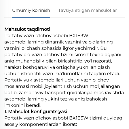
Umumiy ko'rinish
Tavsiya etilgan mahsulotlar
Mahsulot taqdimoti
Portativ vazn o'lchov asbobi BX1E3W —
avtomobillarning dinamik vaznini va o'qlarining
vaznini o'lchash sohasida ilg'or yechimdir. Bu
portativ o'q vazn o'lchov tizimi simsiz texnologiyani
aniq muhandislik bilan birlashtirib, yo'l nazorati,
harakat boshqaruvi va ortiqcha yukni aniqlash
uchun ishonchli vazn ma'lumotlarini taqdim etadi.
Portativ yuk avtomobillari uchun vazn o'lchov
moslamasi mobil joylashtirish uchun mo'ljallangan
bo'lib, zamonaviy transport qoidalariga mos ravishda
avtomobillarning yukini tez va aniq baholash
imkonini beradi.
1. Mahsulot konfiguratsiyasi
Portativ vazn o'lchov asbobi BX1E3W tizimi quyidagi
asosiy komponentlardan iborat: