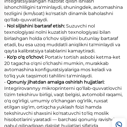
integratsiyalangan nazorat qilish ishlash
ishonchliligini ta'minlaydi, shuningdek, avtomashina
tezligini (km/soat) ko'rsatish dinamik baholashni
qo'llab-quvvatlaydi.
•
Nol siljishini bartaraf etish:
Suzuvchi nol
texnologiyasi nolni kuzatish texnologiyasi bilan
birlashgan holda o'lchov siljishini butunlay bartaraf
etadi, bu esa uzoq muddatli aniqlikni ta'minlaydi va
qayta kalibratsiya talablarini kamaytiradi.
•
Ko'p o'q o'lchovi:
Portativ tortish asbobi ketma-ket
20 tagacha o'qni o'lchashi mumkin, murakkab
avtomashina konfiguratsiyalariga mos keladi va
to'liq yuk taqsimoti tahlilini ta'minlaydi.
•
Qonuniy jihatdan amalga oshirish hujjatlari:
Integrirovannyy mikroprinterni qo'llab-quvvatlovchi
tizim tekshiruv birligi, vaqt belgisi, avtomobil raqami,
o'q og'irligi, umumiy o'lchangan og'irlik, ruxsat
etilgan sig'im, ortiqcha yuklash foizi hamda
tekshiruvchi shaxsini ko'rsatuvchi to'liq moslik
hisobotlarini yaratadi — barchasi qonuniy ravishda
qabul qilinadigan dalolat hujjatlari sifatida