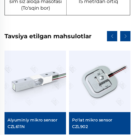
sim siz aloqa masofasi
15 metrdan ortiq
(To‘sqin bor)
Tavsiya etilgan mahsulotlar
Alyuminiy mikro sensor
Po'lat mikro sensor
CZL611N
CZL902