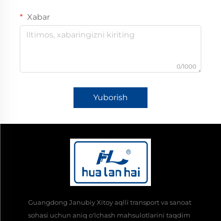
Xabar
0/1000
Yuborish
Guangdong Janubiy Xitoy aqlli transport va sanoat
sohasi uchun aniq o'lchash mahsulotlarini taqdim