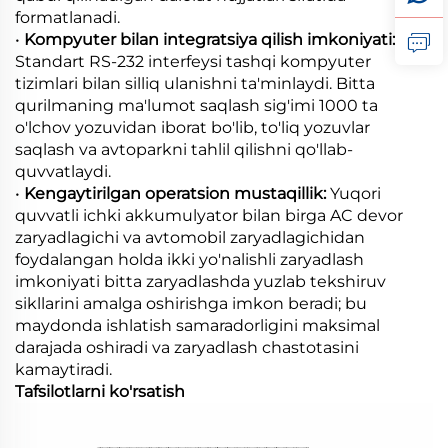
formatlanadi.
•
Kompyuter bilan integratsiya qilish imkoniyati:
Standart RS-232 interfeysi tashqi kompyuter
tizimlari bilan silliq ulanishni ta'minlaydi. Bitta
qurilmaning ma'lumot saqlash sig'imi 1000 ta
o'lchov yozuvidan iborat bo'lib, to'liq yozuvlar
saqlash va avtoparkni tahlil qilishni qo'llab-
quvvatlaydi.
•
Kengaytirilgan operatsion mustaqillik:
Yuqori
quvvatli ichki akkumulyator bilan birga AC devor
zaryadlagichi va avtomobil zaryadlagichidan
foydalangan holda ikki yo'nalishli zaryadlash
imkoniyati bitta zaryadlashda yuzlab tekshiruv
sikllarini amalga oshirishga imkon beradi; bu
maydonda ishlatish samaradorligini maksimal
darajada oshiradi va zaryadlash chastotasini
kamaytiradi.
Tafsilotlarni ko'rsatish