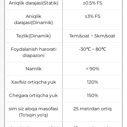
Aniqlik darajasi(Statik)
±0.5% FS
Aniqlik
±3% FS
darajasi(Dinamik)
Tezlik(Dinamik)
1km/soat ~ 5km/soat
Foydalanish harorati
-30℃ ~ 80℃
diapazoni
Namlik
< 90%
Xavfsiz ortiqcha yuk
120%
Chegara ortiqcha yuk
150%
sim siz aloqa masofasi
25 metrdan ortiq
(To‘sqin yo‘q)