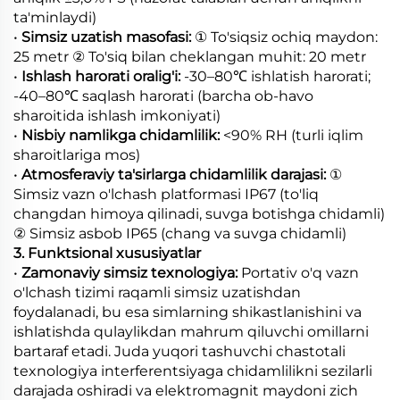
ta'minlaydi)
•
Simsiz uzatish masofasi:
① To'siqsiz ochiq maydon:
25 metr ② To'siq bilan cheklangan muhit: 20 metr
•
Ishlash harorati oralig'i:
-30–80℃ ishlatish harorati;
-40–80℃ saqlash harorati (barcha ob-havo
sharoitida ishlash imkoniyati)
•
Nisbiy namlikga chidamlilik:
<90% RH (turli iqlim
sharoitlariga mos)
•
Atmosferaviy ta'sirlarga chidamlilik darajasi:
①
Simsiz vazn o'lchash platformasi IP67 (to'liq
changdan himoya qilinadi, suvga botishga chidamli)
② Simsiz asbob IP65 (chang va suvga chidamli)
3. Funktsional xususiyatlar
•
Zamonaviy simsiz texnologiya:
Portativ o'q vazn
o'lchash tizimi raqamli simsiz uzatishdan
foydalanadi, bu esa simlarning shikastlanishini va
ishlatishda qulaylikdan mahrum qiluvchi omillarni
bartaraf etadi. Juda yuqori tashuvchi chastotali
texnologiya interferentsiyaga chidamlilikni sezilarli
darajada oshiradi va elektromagnit maydoni zich