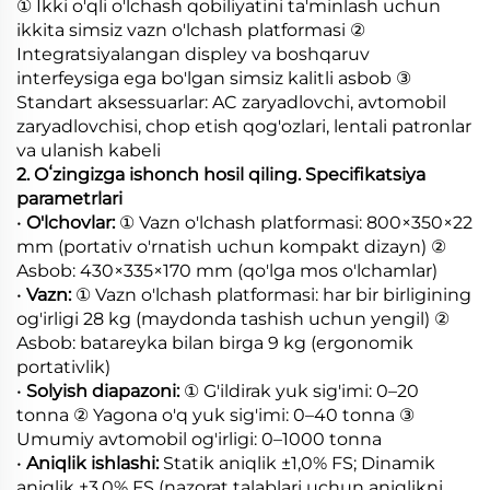
① Ikki o'qli o'lchash qobiliyatini ta'minlash uchun
ikkita simsiz vazn o'lchash platformasi ②
Integratsiyalangan displey va boshqaruv
interfeysiga ega bo'lgan simsiz kalitli asbob ③
Standart aksessuarlar: AC zaryadlovchi, avtomobil
zaryadlovchisi, chop etish qog'ozlari, lentali patronlar
va ulanish kabeli
2. Oʻzingizga ishonch hosil qiling. Specifikatsiya
parametrlari
•
O'lchovlar:
① Vazn o'lchash platformasi: 800×350×22
mm (portativ o'rnatish uchun kompakt dizayn) ②
Asbob: 430×335×170 mm (qo'lga mos o'lchamlar)
•
Vazn:
① Vazn o'lchash platformasi: har bir birligining
og'irligi 28 kg (maydonda tashish uchun yengil) ②
Asbob: batareyka bilan birga 9 kg (ergonomik
portativlik)
•
Solyish diapazoni:
① G'ildirak yuk sig'imi: 0–20
tonna ② Yagona o'q yuk sig'imi: 0–40 tonna ③
Umumiy avtomobil og'irligi: 0–1000 tonna
•
Aniqlik ishlashi:
Statik aniqlik ±1,0% FS; Dinamik
aniqlik ±3,0% FS (nazorat talablari uchun aniqlikni