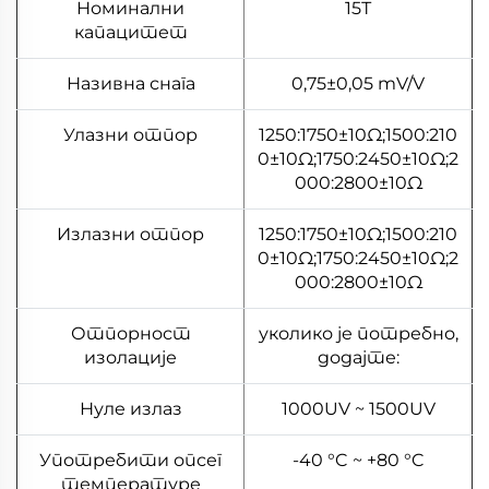
Номинални
15Т
капацитет
Називна снага
0,75±0,05 mV/V
Улазни отпор
1250:1750±10Ω;1500:210
0±10Ω;1750:2450±10Ω;2
000:2800±10Ω
Излазни отпор
1250:1750±10Ω;1500:210
0±10Ω;1750:2450±10Ω;2
000:2800±10Ω
Отпорност
уколико је потребно,
изолације
додајте:
Нуле излаз
1000UV ~ 1500UV
Употребити опсег
-40 °C ~ +80 °C
температуре