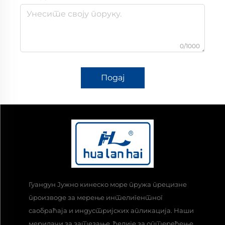
0/1000
Подај
Гуандун Јужно кинеско море пружа прецизне
производе за мерење интелигентног
саобраћаја и индустријских апликација. Наши
мерилачи за затезање, ћелије за оптерећење