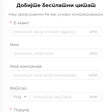
Добијте бесплатни цитат
Наш представник ће вас ускоро контактирати.
Е-маил
0/100
Име
0/100
Име компаније
0/200
Ватсап
Код
0/100
Порука