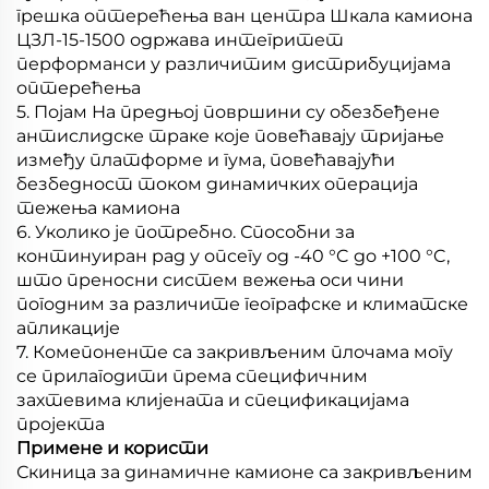
грешка оптерећења ван центра Шкала камиона
ЦЗЛ-15-1500 одржава интегритет
перформанси у различитим дистрибуцијама
оптерећења
5. Појам На предњој површини су обезбеђене
антислидске траке које повећавају тријање
између платформе и гума, повећавајући
безбедност током динамичких операција
тежења камиона
6. Уколико је потребно. Способни за
континуиран рад у опсегу од -40 °C до +100 °C,
што преносни систем вежења оси чини
погодним за различите географске и климатске
апликације
7. Комепоненте са закривљеним плочама могу
се прилагодити према специфичним
захтевима клијената и спецификацијама
пројекта
Примене и користи
Скиница за динамичне камионе са закривљеним