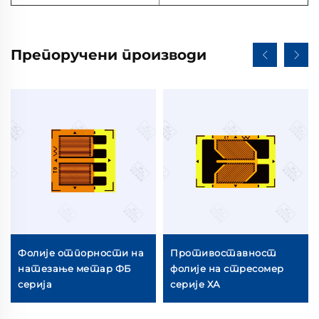
Препоручени производи
Фолије отпорности на
Противоставност
натезање метар ФБ
фолије на стресомер
серија
серије ХА