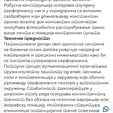
Робусна конструкција осигурава поуздану
перформансу чак и у коридорима са великим
саобраћајем који доживљавају константан
пролаз возила, док компактен отпечатак
омогућава флексибилно распоређивање преко
више лента и локација контролних пункта.
Техничке предности
Патентовани дизајн овог преносног система
за тежење осних тегова укључује напредне
материјале и прецизно инжењерство како би
се постигла супериорна перформанса.
Потпуни процес вулканизационог запечатања
пружа изузетну заштиту од влаге, прскања
соли и контаминација у окружењу које обично
угрожавају перформансе сензора у аутопутном
окружењу. Стабилност температуре у
широком опсегу рада осигурава конзистентну
тачност без обзира на сезонске варијације или
географску локацију. Интегрална структура
елиминише потенцијалне тачке повезивања