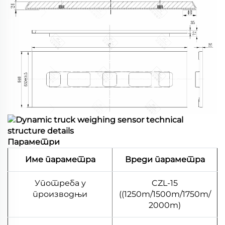
Параметри
Име параметра
Вреди параметра
Употреба у
CZL-15
производњи
((1250m/1500m/1750m/
2000m)