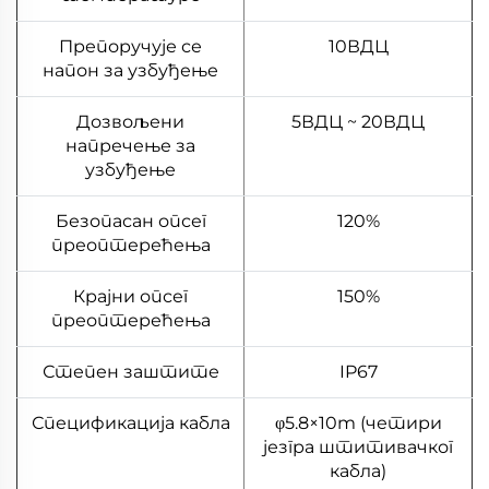
Препоручује се
10ВДЦ
напон за узбуђење
Дозвољени
5ВДЦ ~ 20ВДЦ
напречење за
узбуђење
Безопасан опсег
120%
преоптерећења
Крајни опсег
150%
преоптерећења
Степен заштите
IP67
Спецификација кабла
φ5.8×10m (четири
језгра штитивачког
кабла)