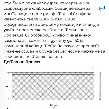
које би могле да уведу грешке мерења или
структурне слабости. Специјалисти за
инсталације цене дизајн танког профила
камионске скале ЦЗЛ-15-1500, што
поједноставља припрему локације и смањује
укупне временске распоне и трошкове
пројекта. Способност кривог динамичког
камиона за важење на дужину до 150%
номиналног капацитета показује изврсност
инжењерства и пружа безбедносне маржине за
неочекиване тешке возила.
Детаљни приказ