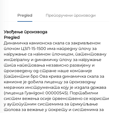
Pregled
Препоручени производи
Увођење производа
Pregled
Динамичка камионска скала са закривљеном
плочом ЦЗЛ-15-1500 има напредну плочу за
нагружање са нагином плочицом, патентовану
интегралну и динамичку плочу за нагружање
типа напетовања независно развијену и
произведену од стране наше компаније
(патентни бро Ова крива динамичка скала за
камионе је добила лиценцу за производњу
мерачких инструмената коју је издала држава
(лиценца Гуангдонг: 00000545). Портабилни
систем вежења осије првенствено се користи
у аутопутним системима за прикупљање
толова за вежање у покрету и системима за