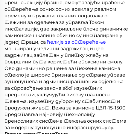
преинспекцију брзине, омогућавајући праћење
оптерећења осних осних возила у реалном
времену и пружање тачних података о
тежини за одељења за управља Током
инсталације, две закривљене плоче динамичке
камионске шкалице обично су инсталиране у
једној траци, са
ћелије за оптерећење
монтиран у челични задржилац и цео
задржилац заплетан у плитку жлебу на
површини пута користећи епоксидни смолу.
Ово динамично решење за тежење камиона
стекло је широко признање од стране управе
аутопутева и административних одјељења
за спровођење закона због изузетних
предности, укључујући високу тачност
тежења, изузетну дугорочну стабилност и
продужен живот. Вежа за камионе ЦЗЛ-15-1500
представља најновију технологију
преносливих система тежења осних система
за модерну аутопутно инфраструктуру.