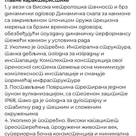
Главне карактеристике
1. у вези са Висока метролошка тачност и брз
динамички одговор Динамичка скала за камионе
са закривљеном плочицом пружа прецизна
мерења са брзим временом одговора,
обезбеђујући поуздану динамичку перформансу
тежећи камион у условима рада
2. Уколико је потребно. Интегрална структура,
танка дебљина, погодна за изградњу и
инсталацију Комплектна конструкција овог
преносног система тежења осна минимизује
комплексност инсталације и смањује
поремећај инфраструктуре
3. Постављање Површина третирана једном
пуном вулканизацијом, са степеном заштите
IP68, тако да је погодна за дуготрајну и
стабилну рад у тешким и сложеним
окружењима
4. Уколико је потребно. Високи капацитет
преоптерећења, продужени животни век,
супериорна бочна конзистенција и минимална