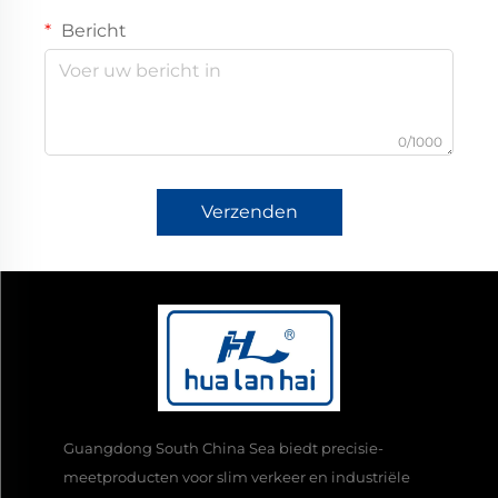
Bericht
0/1000
Verzenden
Guangdong South China Sea biedt precisie-
meetproducten voor slim verkeer en industriële