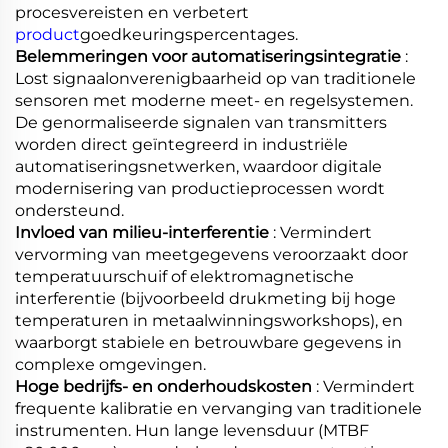
procesvereisten en verbetert
product
goedkeuringspercentages.
Belemmeringen voor automatiseringsintegratie
:
Lost signaalonverenigbaarheid op van traditionele
sensoren met moderne meet- en regelsystemen.
De genormaliseerde signalen van transmitters
worden direct geïntegreerd in industriële
automatiseringsnetwerken, waardoor digitale
modernisering van productieprocessen wordt
ondersteund.
Invloed van milieu-interferentie
: Vermindert
vervorming van meetgegevens veroorzaakt door
temperatuurschuif of elektromagnetische
interferentie (bijvoorbeeld drukmeting bij hoge
temperaturen in metaalwinningsworkshops), en
waarborgt stabiele en betrouwbare gegevens in
complexe omgevingen.
Hoge bedrijfs- en onderhoudskosten
: Vermindert
frequente kalibratie en vervanging van traditionele
instrumenten. Hun lange levensduur (MTBF