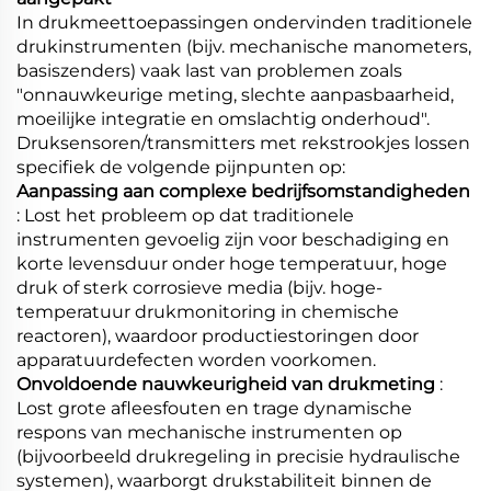
In drukmeettoepassingen ondervinden traditionele
drukinstrumenten (bijv. mechanische manometers,
basiszenders) vaak last van problemen zoals
"onnauwkeurige meting, slechte aanpasbaarheid,
moeilijke integratie en omslachtig onderhoud".
Druksensoren/transmitters met rekstrookjes lossen
specifiek de volgende pijnpunten op:
Aanpassing aan complexe bedrijfsomstandigheden
: Lost het probleem op dat traditionele
instrumenten gevoelig zijn voor beschadiging en
korte levensduur onder hoge temperatuur, hoge
druk of sterk corrosieve media (bijv. hoge-
temperatuur drukmonitoring in chemische
reactoren), waardoor productiestoringen door
apparatuurdefecten worden voorkomen.
Onvoldoende nauwkeurigheid van drukmeting
:
Lost grote afleesfouten en trage dynamische
respons van mechanische instrumenten op
(bijvoorbeeld drukregeling in precisie hydraulische
systemen), waarborgt drukstabiliteit binnen de