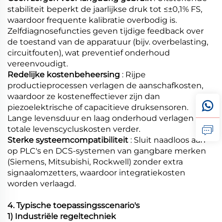
stabiliteit beperkt de jaarlijkse druk tot ≤±0,1% FS,
waardoor frequente kalibratie overbodig is.
Zelfdiagnosefuncties geven tijdige feedback over
de toestand van de apparatuur (bijv. overbelasting,
circuitfouten), wat preventief onderhoud
vereenvoudigt.
Redelijke kostenbeheersing
: Rijpe
productieprocessen verlagen de aanschafkosten,
waardoor ze kosteneffectiever zijn dan
piezoelektrische of capacitieve druksensoren.
Lange levensduur en laag onderhoud verlagen de
totale levenscycluskosten verder.
Sterke systeemcompatibiliteit
: Sluit naadloos aan
op PLC's en DCS-systemen van gangbare merken
(Siemens, Mitsubishi, Rockwell) zonder extra
signaalomzetters, waardoor integratiekosten
worden verlaagd.
4. Typische toepassingsscenario's
1) Industriële regeltechniek