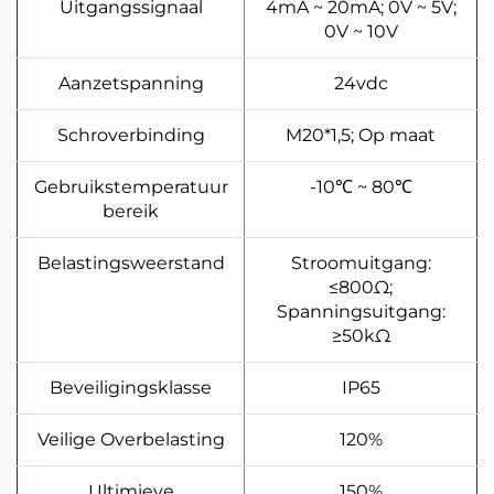
Uitgangssignaal
4mA ~ 20mA; 0V ~ 5V;
0V ~ 10V
Aanzetspanning
24vdc
Schroverbinding
M20*1,5; Op maat
Gebruikstemperatuur
-10℃ ~ 80℃
bereik
Belastingsweerstand
Stroomuitgang:
≤800Ω;
Spanningsuitgang:
≥50kΩ
Beveiligingsklasse
IP65
Veilige Overbelasting
120%
Ultimieve
150%