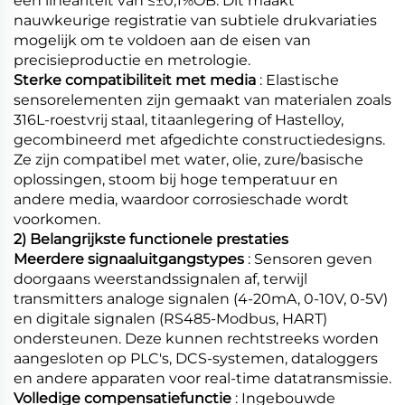
een lineariteit van ≤±0,1%OB. Dit maakt
nauwkeurige registratie van subtiele drukvariaties
mogelijk om te voldoen aan de eisen van
precisieproductie en metrologie.
Sterke compatibiliteit met media
: Elastische
sensorelementen zijn gemaakt van materialen zoals
316L-roestvrij staal, titaanlegering of Hastelloy,
gecombineerd met afgedichte constructiedesigns.
Ze zijn compatibel met water, olie, zure/basische
oplossingen, stoom bij hoge temperatuur en
andere media, waardoor corrosieschade wordt
voorkomen.
2) Belangrijkste functionele prestaties
Meerdere signaaluitgangstypes
: Sensoren geven
doorgaans weerstandssignalen af, terwijl
transmitters analoge signalen (4-20mA, 0-10V, 0-5V)
en digitale signalen (RS485-Modbus, HART)
ondersteunen. Deze kunnen rechtstreeks worden
aangesloten op PLC's, DCS-systemen, dataloggers
en andere apparaten voor real-time datatransmissie.
Volledige compensatiefunctie
: Ingebouwde