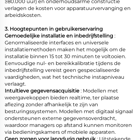
≥80.000 uur) en onderhoudsarme constructie
verlagen de kosten voor apparatuurvervanging en
arbeidskosten.
3. Hoogtepunten in gebruikerservaring
Gemoedelijke installatie en inbedrijfstelling
:
Genormaliseerde interfaces en universele
installatiemethoden maken het mogelijk om de
installatie binnen 15 tot 30 minuten te voltooien.
Eenvoudige nul- en bereikkalibratie tijdens de
inbedrijfstelling vereist geen gespecialiseerde
vaardigheden, wat het technische instapniveau
verlaagt.
Intuïtieve gegevensacquisitie
: Modellen met
weergavekoppen bieden realtime, ter plaatse
aflezing zonder afhankelijk te zijn van
besturingssystemen. Modellen met digitaal signaal
ondersteunen externe gegevensoverdracht,
waardoor managers op afstand kunnen monitoren
via bedieningskamers of mobiele apparaten.
Geen zorgen voor langdurig gebruik
: Uitstekende