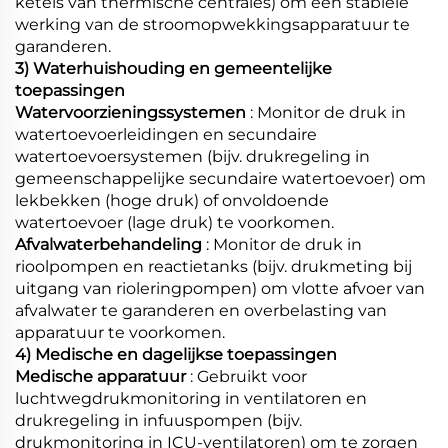
ketels van thermische centrales) om een stabiele
werking van de stroomopwekkingsapparatuur te
garanderen.
3) Waterhuishouding en gemeentelijke
toepassingen
Watervoorzieningssystemen
: Monitor de druk in
watertoevoerleidingen en secundaire
watertoevoersystemen (bijv. drukregeling in
gemeenschappelijke secundaire watertoevoer) om
lekbekken (hoge druk) of onvoldoende
watertoevoer (lage druk) te voorkomen.
Afvalwaterbehandeling
: Monitor de druk in
rioolpompen en reactietanks (bijv. drukmeting bij
uitgang van rioleringpompen) om vlotte afvoer van
afvalwater te garanderen en overbelasting van
apparatuur te voorkomen.
4) Medische en dagelijkse toepassingen
Medische apparatuur
: Gebruikt voor
luchtwegdrukmonitoring in ventilatoren en
drukregeling in infuuspompen (bijv.
drukmonitoring in ICU-ventilatoren) om te zorgen