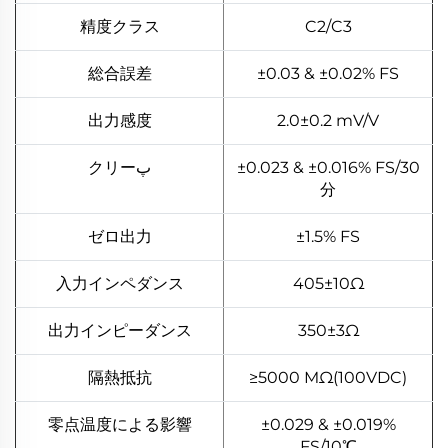
精度クラス
C2/C3
総合誤差
±0.03 & ±0.02% FS
出力感度
2.0±0.2 mV/V
クリーپ
±0.023 & ±0.016% FS/30
分
ゼロ出力
±1.5% FS
入力インペダンス
405±10Ω
出力インピーダンス
350±3Ω
隔熱抵抗
≥5000 MΩ(100VDC)
零点温度による影響
±0.029 & ±0.019%
FS/10℃