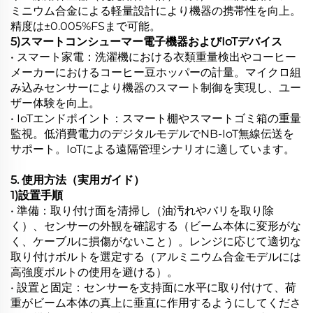
ミニウム合金による軽量設計により機器の携帯性を向上。
精度は±0.005%FSまで可能。
5)スマートコンシューマー電子機器およびIoTデバイス
• スマート家電：洗濯機における衣類重量検出やコーヒー
メーカーにおけるコーヒー豆ホッパーの計量。マイクロ組
み込みセンサーにより機器のスマート制御を実現し、ユー
ザー体験を向上。
• IoTエンドポイント：スマート棚やスマートゴミ箱の重量
監視。低消費電力のデジタルモデルでNB-IoT無線伝送を
サポート。IoTによる遠隔管理シナリオに適しています。
5. 使用方法（実用ガイド）
1)設置手順
• 準備：取り付け面を清掃し（油汚れやバリを取り除
く）、センサーの外観を確認する（ビーム本体に変形がな
く、ケーブルに損傷がないこと）。レンジに応じて適切な
取り付けボルトを選定する（アルミニウム合金モデルには
高強度ボルトの使用を避ける）。
• 設置と固定：センサーを支持面に水平に取り付けて、荷
重がビーム本体の真上に垂直に作用するようにしてくださ