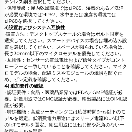
テンレス鋼を選択してください。
• 保護等級：屋内乾燥環境では≥IP65、湿気のある／洗浄
が必要な環境では≥IP67、水中または強腐食環境では
≥IP68を選択してください。
3)設置およびシステム互換性
•
設置方法：デスクトップスケールの場合はボルト固定を
選択してください。スマートデバイスの場合は埋め込み設
置を選択してください。スペースが限られている場合は、
長さ30mm以下のマイクロモデルを優先してください。
• 互換性：センサーの電源電圧および信号タイプがコント
ローラーと一致していることを確認してください。マイク
ロモデルの場合、配線ミスやモジュールの焼損を防ぐた
め、ピン定義を確認してください。
4) 追加要件の確認
• 認証要件：食品・医薬品業界ではFDA／GMP認証が必
要。計量用途ではCMC認証が必要。輸出製品にはOIML認
証が必要。
• 特殊機能：高速ソーティングには応答時間3ms以下のモ
デルを選定。低消費電力用途にはスリープ電流10μA以下
のIoTモデルを選定。衛生用途にはねじ部や死角のない一
体型モデルを選定。