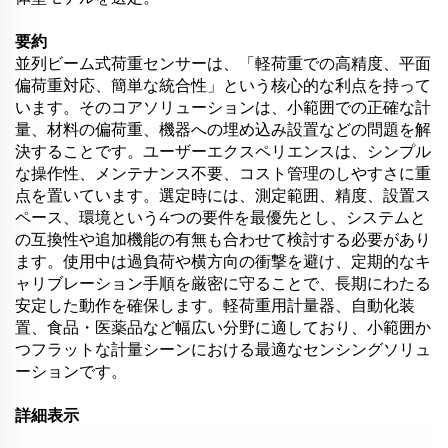
要約
並列ビーム式荷重センサーは、「軽荷重での高精度、平面
偏荷重対応、簡単な統合性」という核心的な利点を持って
います。そのコアソリューションは、小範囲での正確な計
量、材料の偏荷重、機器への埋め込み設置などの問題を解
決することです。ユーザーエクスペリエンスは、シンプル
な操作性、メンテナンス不要、コスト管理のしやすさに重
点を置いています。選定時には、測定範囲、精度、設置ス
ペース、環境という4つの要件を最優先とし、システムと
の互換性や追加機能の有無も合わせて検討する必要があり
ます。使用中は過負荷や横方向の衝撃を避け、定期的なキ
ャリブレーション手順を厳密に守ることで、長期にわたる
安定した動作を確保します。軽荷重用計量器、自動化装
置、食品・医薬品など幅広い分野に適しており、小範囲か
つフラットな計量シーンにおける最適なセンシングソリュ
ーションです。
詳細表示