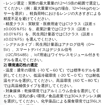
• レンジ選定：実際の最大重量の1.2〜1.5倍の範囲で選定し
てください（例：最大重量10kgの場合、12〜14kgのセン
サーを選択）。軽負荷時におけるレンジの大きすぎによる
精度不足を避けてください。
• 精度クラス：実験室・医療用途ではC1クラス（誤差 ≤
±0.005％FS）を、産業計量ではC2クラス（誤差 ≤
±0.01％FS）を、民生用計量器ではC3クラス（誤差 ≤
±0.02％FS）を選んでください。
• シグナルタイプ：民生用計量器はアナログ信号（0〜
5V）、スマートデバイスはデジタル信号
（I2C/RS485）、IoT用途はワイヤレスモジュール付きモ
デルを選んでください。
2) 環境適応性の選定
• 温度：通常の環境（-10 ℃～60 ℃）では標準モデルを選
択してください。低温冷蔵環境（-20 ℃～0 ℃）では耐低
温モデルを選択してください。高温環境（60 ℃～80 ℃）
では高温補償タイプを選択してください。
• 対象媒体：乾燥環境ではアルミニウム合金を選択してく
ださい。湿気の多い環境／食品産業では304ステンレス鋼
を選択してください。化学薬品による腐食環境では316Lス