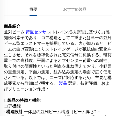
概要
おすすめ製品
商品紹介
並列ビーム
荷重センサ
ストレイン抵抗原理に基づく力感
知検出素子であり、コア構造として二重または単一の並列
ビーム型エラストマーを採用している。力が加わると、ビ
ームの曲げ変形によりストレインゲージが抵抗値の変化を
生じさせ、それを標準化された電気信号に変換する。軽荷
重下での高精度、平面によるオフセンター荷重への耐性、
取り付けの簡便性といった利点を兼ね備えており、小範囲
の重量測定、平面力測定、組み込み測定の場面で広く使用
されている。以下では、ニーズに対応するため、主要な構
成要素から詳細に説明する。
製品
選定、技術評価、およ
びソリューション作成：
1. 製品の特徴と機能
コア機能
•
構造設計
一体型の並列ビーム構造（ビーム厚さ2～