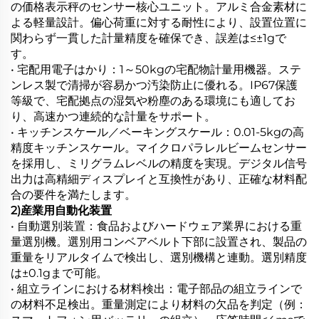
の価格表示秤のセンサー核心ユニット。アルミ合金素材に
よる軽量設計。偏心荷重に対する耐性により、設置位置に
関わらず一貫した計量精度を確保でき、誤差は≤±1gで
す。
• 宅配用電子はかり：1～50kgの宅配物計量用機器。ステ
ンレス製で清掃が容易かつ汚染防止に優れる。IP67保護
等級で、宅配拠点の湿気や粉塵のある環境にも適してお
り、高速かつ連続的な計量をサポート。
• キッチンスケール／ベーキングスケール：0.01-5kgの高
精度キッチンスケール。マイクロパラレルビームセンサー
を採用し、ミリグラムレベルの精度を実現。デジタル信号
出力は高精細ディスプレイと互換性があり、正確な材料配
合の要件を満たします。
2)産業用自動化装置
• 自動選別装置：食品およびハードウェア業界における重
量選別機。選別用コンベアベルト下部に設置され、製品の
重量をリアルタイムで検出し、選別機構と連動。選別精度
は±0.1gまで可能。
• 組立ラインにおける材料検出：電子部品の組立ラインで
の材料不足検出。重量測定により材料の欠品を判定（例：