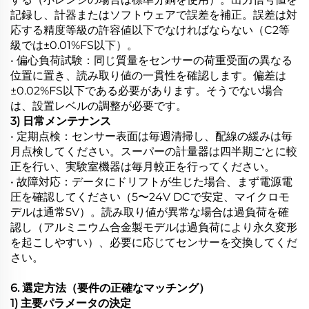
記録し、計器またはソフトウェアで誤差を補正。誤差は対
応する精度等級の許容値以下でなければならない（C2等
級では±0.01%FS以下）。
• 偏心負荷試験：同じ質量をセンサーの荷重受面の異なる
位置に置き、読み取り値の一貫性を確認します。偏差は
±0.02%FS以下である必要があります。そうでない場合
は、設置レベルの調整が必要です。
3) 日常メンテナンス
• 定期点検：センサー表面は毎週清掃し、配線の緩みは毎
月点検してください。スーパーの計量器は四半期ごとに較
正を行い、実験室機器は毎月較正を行ってください。
• 故障対応：データにドリフトが生じた場合、まず電源電
圧を確認してください（5〜24V DCで安定、マイクロモ
デルは通常5V）。読み取り値が異常な場合は過負荷を確
認し（アルミニウム合金製モデルは過負荷により永久変形
を起こしやすい）、必要に応じてセンサーを交換してくだ
さい。
6. 選定方法（要件の正確なマッチング）
1) 主要パラメータの決定