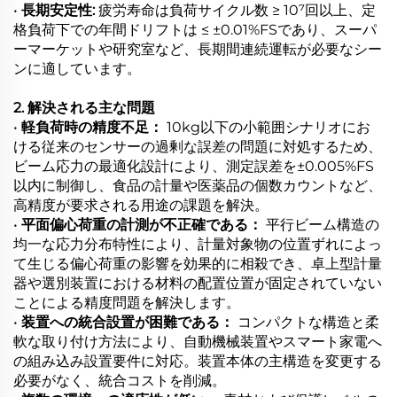
•
長期安定性:
疲労寿命は負荷サイクル数 ≥ 10⁷回以上、定
格負荷下での年間ドリフトは ≤ ±0.01%FSであり、スーパ
ーマーケットや研究室など、長期間連続運転が必要なシー
ンに適しています。
2. 解決される主な問題
•
軽負荷時の精度不足：
10kg以下の小範囲シナリオにお
ける従来のセンサーの過剰な誤差の問題に対処するため、
ビーム応力の最適化設計により、測定誤差を±0.005%FS
以内に制御し、食品の計量や医薬品の個数カウントなど、
高精度が要求される用途の課題を解決。
•
平面偏心荷重の計測が不正確である：
平行ビーム構造の
均一な応力分布特性により、計量対象物の位置ずれによっ
て生じる偏心荷重の影響を効果的に相殺でき、卓上型計量
器や選別装置における材料の配置位置が固定されていない
ことによる精度問題を解決します。
•
装置への統合設置が困難である：
コンパクトな構造と柔
軟な取り付け方法により、自動機械装置やスマート家電へ
の組み込み設置要件に対応。装置本体の主構造を変更する
必要がなく、統合コストを削減。