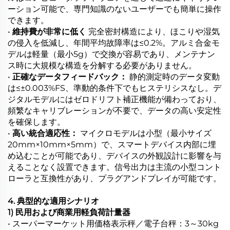
ーション可能で、専門知識のないユーザーでも簡単に操作
できます。
•
維持費が非常に低く
完全密封構造により、ほこりや湿気
の侵入を低減し、年間平均故障率は≤0.2%。アルミ合金モ
デルは軽量（最小5g）で交換が容易であり、メンテナン
ス時に大規模な構造を分解する必要がありません。
•
正確なデータフィードバック：
静的測定時のデータ変動
は≤±0.003%FS、準動的条件下でもヒステリシスなし。デ
ジタルモデルにはゼロドリフト補正機能が備わっており、
頻繁なキャリブレーションが不要で、データの高い安定性
を確保します。
•
高い統合適応性：
マイクロモデルは小型（最小サイズ
20mm×10mm×5mm）で、スマートデバイス内部に埋
め込むことが可能であり、デバイスの外観設計に影響を与
えることなく設置できます。信号出力は主流の小型コント
ローラと互換性があり、プラグアンドプレイが可能です。
4. 典型的な適用シナリオ
1) 民用および商業用軽負荷計量器
• スーパーマーケット用価格表示秤／電子台秤：3～30kg