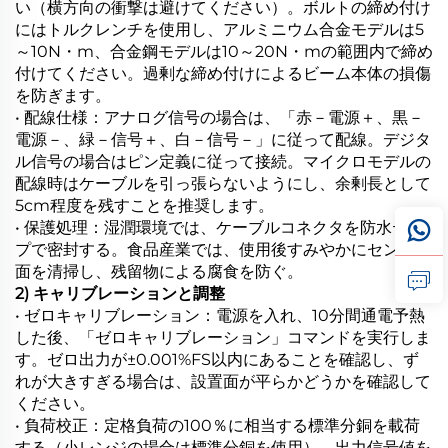
い（横方向の衝撃は避けてください）。ボルトの締め付け
にはトルクレンチを使用し、アルミニウム合金モデルは5
～10N・m、合金鋼モデルは10～20N・mの範囲内で締め
付けてください。過剰な締め付けによるビーム本体の損傷
を防ぎます。
• 配線仕様：アナログ信号の場合は、「赤－電源＋、黒－
電源－、緑－信号＋、白－信号－」に従って配線。デジタ
ル信号の場合はピン定義に従って接続。マイクロモデルの
配線時はケーブルを引っ張らないようにし、余剰長として
5cm程度を残すことを推奨します。
• 保護処理：湿潤環境では、ケーブルコネクタを防水テー
プで密封する。食品産業では、使用後すみやかにセンサ表
面を清掃し、残留物による腐食を防ぐ。
2) キャリブレーションと調整
• ゼロキャリブレーション：電源を入れ、10分間通電予熱
した後、「ゼロキャリブレーション」コマンドを実行しま
す。ゼロ出力が±0.001%FS以内にあることを確認し、ず
れが大きすぎる場合は、設置面が平らかどうかを確認して
ください。
• 負荷校正：定格負荷の100％に相当する標準分銅を載荷
する（小レンジの場合は標準分銅を使用）。出力信号値を