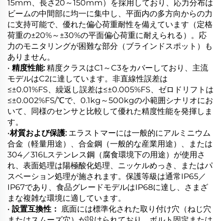
15mm、長さ20～150mm）を採用しており、応力分布は
ビームの中間部に均一に集中し、平面内の多方向からの力
に支持可能で、優れた偏心荷重耐性を備えています（定格
荷重の±20%～±30%の平面偏心荷重に耐えられる）。応
力のモニタリングが困難な部分（ブラインドスポット）も
ありません。
•
精度性能:
精度クラスはC1～C3をカバーしており、主流
モデルはC2に達しています。非直線性誤差は
≤±0.01%FS、繰返し誤差は≤±0.005%FS、ゼロドリフトは
≤±0.002%FS/℃で、0.1kg～500kgの小範囲シナリオにお
いて、同様のセンサと比較して優れた精度性能を発揮しま
す。
•
材質および保護:
エラストマーには一般的にアルミニウム
合金（軽量用途）、合金鋼（一般的な産業用途）、または
304／316Lステンレス鋼（腐食環境下の用途）が使用さ
れ、表面処理は陽極酸化処理、ニッケルめっき、またはパ
スベーション処理が施されます。保護等級は通常IP65／
IP67であり、食品グレードモデルはIP68に達し、さまざ
まな複雑な環境に適しています。
•
設置互換性：
底面には標準化された取り付け穴（ねじ穴
またはスムーズ穴）が設けられており、ボルト固定または