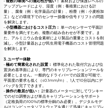
•
複数の環境への適応性が低い：
素材および保護レベルの
アップグレードにより、湿度（例：養殖業における計
量）、腐食（例：化学薬品の計量）、粉塵（例：小麦粉加
工）などの環境下でのセンサー損傷や信号ドリフトの問題
を解決します。
•
小型機器におけるコスト圧力：
単一のセンサーで平面計
量要件を満たすため、複数の組み合わせが不要です。ま
た、アルミニウム合金素材により製品の重量とコストを削
減し、小型計量器および民生用電子機器のコスト管理問題
を解決します。
3. ユーザー体験
•
極めて簡素化された設置：
標準化された取付穴および位
置決め基準面により、専門のキャリブレーションツールを
必要としません。一般的なドライバーでの設置が可能で、
平面度の要求も低く（≤0.1mm/m）、1人で10分以内にデ
バッグを完了できます。
•
操作の敷居が低い：
計量器のメーターに対してワンキー
でのゼロ調整および単点キャリブレーションをサポート
（定格負荷の100%の標準分銅のみ必要）。デジタルモデ
ルはコンピュータソフトウェアを通じて迅速にキャリブレ