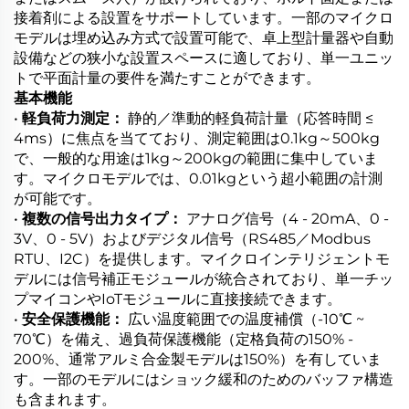
接着剤による設置をサポートしています。一部のマイクロ
モデルは埋め込み方式で設置可能で、卓上型計量器や自動
設備などの狭小な設置スペースに適しており、単一ユニッ
トで平面計量の要件を満たすことができます。
基本機能
•
軽負荷力測定：
静的／準動的軽負荷計量（応答時間 ≤
4ms）に焦点を当てており、測定範囲は0.1kg～500kg
で、一般的な用途は1kg～200kgの範囲に集中していま
す。マイクロモデルでは、0.01kgという超小範囲の計測
が可能です。
•
複数の信号出力タイプ：
アナログ信号（4 - 20mA、0 -
3V、0 - 5V）およびデジタル信号（RS485／Modbus
RTU、I2C）を提供します。マイクロインテリジェントモ
デルには信号補正モジュールが統合されており、単一チッ
プマイコンやIoTモジュールに直接接続できます。
•
安全保護機能：
広い温度範囲での温度補償（-10℃ ~
70℃）を備え、過負荷保護機能（定格負荷の150% -
200%、通常アルミ合金製モデルは150%）を有していま
す。一部のモデルにはショック緩和のためのバッファ構造
も含まれます。