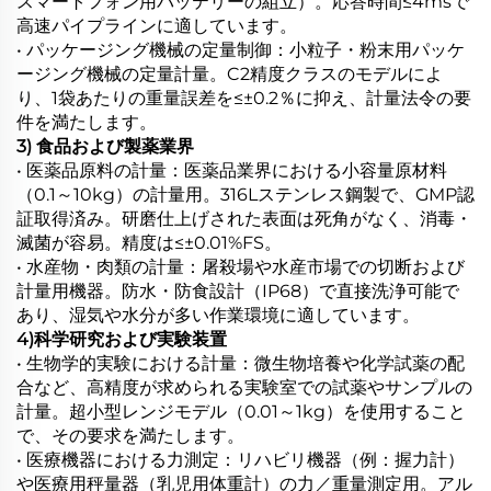
スマートフォン用バッテリーの組立）。応答時間≤4msで
高速パイプラインに適しています。
• パッケージング機械の定量制御：小粒子・粉末用パッケ
ージング機械の定量計量。C2精度クラスのモデルによ
り、1袋あたりの重量誤差を≤±0.2％に抑え、計量法令の要
件を満たします。
3) 食品および製薬業界
• 医薬品原料の計量：医薬品業界における小容量原材料
（0.1～10kg）の計量用。316Lステンレス鋼製で、GMP認
証取得済み。研磨仕上げされた表面は死角がなく、消毒・
滅菌が容易。精度は≤±0.01%FS。
• 水産物・肉類の計量：屠殺場や水産市場での切断および
計量用機器。防水・防食設計（IP68）で直接洗浄可能で
あり、湿気や水分が多い作業環境に適しています。
4)科学研究および実験装置
• 生物学的実験における計量：微生物培養や化学試薬の配
合など、高精度が求められる実験室での試薬やサンプルの
計量。超小型レンジモデル（0.01～1kg）を使用すること
で、その要求を満たします。
• 医療機器における力測定：リハビリ機器（例：握力計）
や医療用秤量器（乳児用体重計）の力／重量測定用。アル