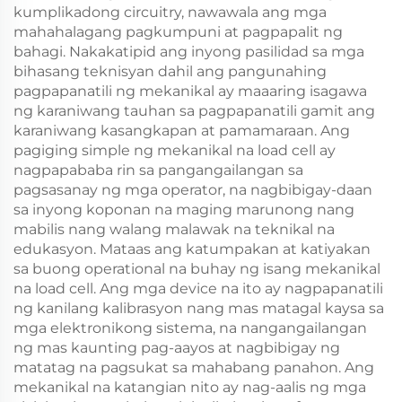
kumplikadong circuitry, nawawala ang mga
mahahalagang pagkumpuni at pagpapalit ng
bahagi. Nakakatipid ang inyong pasilidad sa mga
bihasang teknisyan dahil ang pangunahing
pagpapanatili ng mekanikal ay maaaring isagawa
ng karaniwang tauhan sa pagpapanatili gamit ang
karaniwang kasangkapan at pamamaraan. Ang
pagiging simple ng mekanikal na load cell ay
nagpapababa rin sa pangangailangan sa
pagsasanay ng mga operator, na nagbibigay-daan
sa inyong koponan na maging marunong nang
mabilis nang walang malawak na teknikal na
edukasyon. Mataas ang katumpakan at katiyakan
sa buong operational na buhay ng isang mekanikal
na load cell. Ang mga device na ito ay nagpapanatili
ng kanilang kalibrasyon nang mas matagal kaysa sa
mga elektronikong sistema, na nangangailangan
ng mas kaunting pag-aayos at nagbibigay ng
matatag na pagsukat sa mahabang panahon. Ang
mekanikal na katangian nito ay nag-aalis ng mga