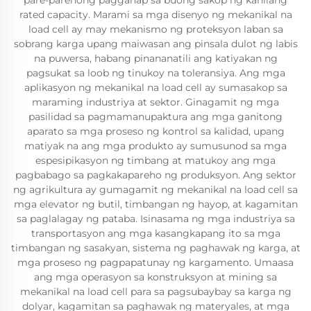
pare-parehong pagganap sa buong sakop ng kanilang
rated capacity. Marami sa mga disenyo ng mekanikal na
load cell ay may mekanismo ng proteksyon laban sa
sobrang karga upang maiwasan ang pinsala dulot ng labis
na puwersa, habang pinananatili ang katiyakan ng
pagsukat sa loob ng tinukoy na toleransiya. Ang mga
aplikasyon ng mekanikal na load cell ay sumasakop sa
maraming industriya at sektor. Ginagamit ng mga
pasilidad sa pagmamanupaktura ang mga ganitong
aparato sa mga proseso ng kontrol sa kalidad, upang
matiyak na ang mga produkto ay sumusunod sa mga
espesipikasyon ng timbang at matukoy ang mga
pagbabago sa pagkakapareho ng produksyon. Ang sektor
ng agrikultura ay gumagamit ng mekanikal na load cell sa
mga elevator ng butil, timbangan ng hayop, at kagamitan
sa paglalagay ng pataba. Isinasama ng mga industriya sa
transportasyon ang mga kasangkapang ito sa mga
timbangan ng sasakyan, sistema ng paghawak ng karga, at
mga proseso ng pagpapatunay ng kargamento. Umaasa
ang mga operasyon sa konstruksyon at mining sa
mekanikal na load cell para sa pagsubaybay sa karga ng
dolyar, kagamitan sa paghawak ng materyales, at mga