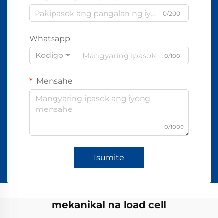
0/200
Whatsapp
Kodigo
0/100
Mensahe
0/1000
Isumite
mekanikal na load cell