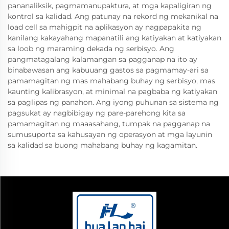
pananaliksik, pagmamanupaktura, at mga kapaligiran ng
kontrol sa kalidad. Ang patunay na rekord ng mekanikal na
load cell sa mahigpit na aplikasyon ay nagpapakita ng
kanilang kakayahang mapanatili ang katiyakan at katiyakan
sa loob ng maraming dekada ng serbisyo. Ang
pangmatagalang kalamangan sa pagganap na ito ay
binabawasan ang kabuuang gastos sa pagmamay-ari sa
pamamagitan ng mas mahabang buhay ng serbisyo, mas
kaunting kalibrasyon, at minimal na pagbaba ng katiyakan
sa paglipas ng panahon. Ang iyong puhunan sa sistema ng
pagsukat ay nagbibigay ng pare-parehong kita sa
pamamagitan ng maaasahang, tumpak na pagganap na
sumusuporta sa kahusayan ng operasyon at mga layunin
sa kalidad sa buong mahabang buhay ng kagamitan.