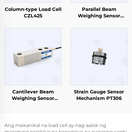
Column-type Load Cell
Parallel Beam
CZL425
Weighing Sensor
CZL638
Cantilever Beam
Strain Gauge Sensor
Weighing Sensor
Mechanism PT306
CZL803
Ang mekanikal na load cell ay nag-aalok ng
maraming praktikal na benepisyo na nagiging sanhi