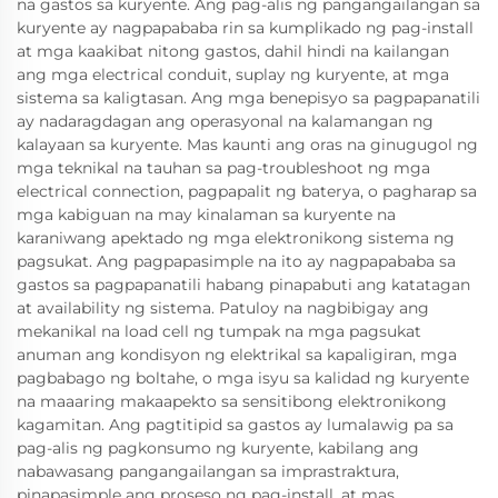
na gastos sa kuryente. Ang pag-alis ng pangangailangan sa
kuryente ay nagpapababa rin sa kumplikado ng pag-install
at mga kaakibat nitong gastos, dahil hindi na kailangan
ang mga electrical conduit, suplay ng kuryente, at mga
sistema sa kaligtasan. Ang mga benepisyo sa pagpapanatili
ay nadaragdagan ang operasyonal na kalamangan ng
kalayaan sa kuryente. Mas kaunti ang oras na ginugugol ng
mga teknikal na tauhan sa pag-troubleshoot ng mga
electrical connection, pagpapalit ng baterya, o pagharap sa
mga kabiguan na may kinalaman sa kuryente na
karaniwang apektado ng mga elektronikong sistema ng
pagsukat. Ang pagpapasimple na ito ay nagpapababa sa
gastos sa pagpapanatili habang pinapabuti ang katatagan
at availability ng sistema. Patuloy na nagbibigay ang
mekanikal na load cell ng tumpak na mga pagsukat
anuman ang kondisyon ng elektrikal sa kapaligiran, mga
pagbabago ng boltahe, o mga isyu sa kalidad ng kuryente
na maaaring makaapekto sa sensitibong elektronikong
kagamitan. Ang pagtitipid sa gastos ay lumalawig pa sa
pag-alis ng pagkonsumo ng kuryente, kabilang ang
nabawasang pangangailangan sa imprastraktura,
pinapasimple ang proseso ng pag-install, at mas