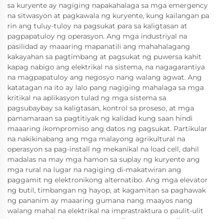
sa kuryente ay nagiging napakahalaga sa mga emergency
na sitwasyon at pagkawala ng kuryente, kung kailangan pa
rin ang tuluy-tuloy na pagsukat para sa kaligtasan at
pagpapatuloy ng operasyon. Ang mga industriyal na
pasilidad ay maaaring mapanatili ang mahahalagang
kakayahan sa pagtimbang at pagsukat ng puwersa kahit
kapag nabigo ang elektrikal na sistema, na nagagarantiya
na magpapatuloy ang negosyo nang walang agwat. Ang
katatagan na ito ay lalo pang nagiging mahalaga sa mga
kritikal na aplikasyon tulad ng mga sistema sa
pagsubaybay sa kaligtasan, kontrol sa proseso, at mga
pamamaraan sa pagtitiyak ng kalidad kung saan hindi
maaaring ikompromiso ang datos ng pagsukat. Partikular
na nakikinabang ang mga malayong agrikultural na
operasyon sa pag-install ng mekanikal na load cell, dahil
madalas na may mga hamon sa suplay ng kuryente ang
mga rural na lugar na nagiging di-makatwiran ang
paggamit ng elektronikong alternatibo. Ang mga elevator
ng butil, timbangan ng hayop, at kagamitan sa paghawak
ng pananim ay maaaring gumana nang maayos nang
walang mahal na elektrikal na imprastraktura o paulit-ulit