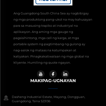
Ang Guangdong South China Sea ay nagbibigay
ng mga produktong pang-ukol na may kahusayan
para sa masusing trapiko at industriyal na
aplikasyon. Ang aming mga gauge ng
pagsisihintong, mga cell ng karga, at mga
portable system ng pagtimbang ng gulong ay
nag-aalok ng mataas na katumpakan at
katiyakan. Pinagkakatiwalaan ng mga global na
kliyente. Humiling ng quote ngayon.
MAKIPAG-UGNAYAN
Dasheng Industrial Estate, Mayong, Dongguan,
Guangdong, Tsina 523136