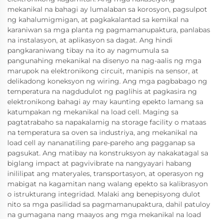
mekanikal na bahagi ay lumalaban sa korosyon, pagsulpot
ng kahalumigmigan, at pagkakalantad sa kemikal na
karaniwan sa mga planta ng pagmamanupaktura, panlabas
na instalasyon, at aplikasyon sa dagat. Ang hindi
pangkaraniwang tibay na ito ay nagmumula sa
pangunahing mekanikal na disenyo na nag-aalis ng mga
marupok na elektronikong circuit, manipis na sensor, at
delikadong koneksyon ng wiring. Ang mga pagbabago ng
temperatura na nagdudulot ng paglihis at pagkasira ng
elektronikong bahagi ay may kaunting epekto lamang sa
katumpakan ng mekanikal na load cell. Maging sa
pagtatrabaho sa napakalamig na storage facility o mataas
na temperatura sa oven sa industriya, ang mekanikal na
load cell ay nananatiling pare-pareho ang pagganap sa
pagsukat. Ang matibay na konstruksyon ay nakakatagal sa
biglang impact at pagvivibrate na nangyayari habang
inililipat ang materyales, transportasyon, at operasyon ng
mabigat na kagamitan nang walang epekto sa kalibrasyon
o istrukturang integridad. Malaki ang benepisyong dulot
nito sa mga pasilidad sa pagmamanupaktura, dahil patuloy
na gumagana nang maayos ang mga mekanikal na load