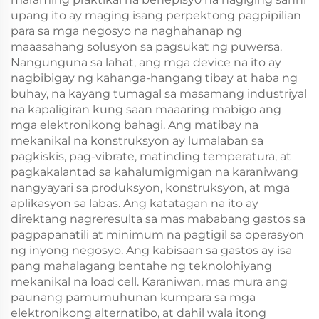
upang ito ay maging isang perpektong pagpipilian
para sa mga negosyo na naghahanap ng
maaasahang solusyon sa pagsukat ng puwersa.
Nangunguna sa lahat, ang mga device na ito ay
nagbibigay ng kahanga-hangang tibay at haba ng
buhay, na kayang tumagal sa masamang industriyal
na kapaligiran kung saan maaaring mabigo ang
mga elektronikong bahagi. Ang matibay na
mekanikal na konstruksyon ay lumalaban sa
pagkiskis, pag-vibrate, matinding temperatura, at
pagkakalantad sa kahalumigmigan na karaniwang
nangyayari sa produksyon, konstruksyon, at mga
aplikasyon sa labas. Ang katatagan na ito ay
direktang nagreresulta sa mas mababang gastos sa
pagpapanatili at minimum na pagtigil sa operasyon
ng inyong negosyo. Ang kabisaan sa gastos ay isa
pang mahalagang bentahe ng teknolohiyang
mekanikal na load cell. Karaniwan, mas mura ang
paunang pamumuhunan kumpara sa mga
elektronikong alternatibo, at dahil wala itong