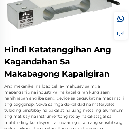
Hindi Katatanggihan Ang
Kagandahan Sa
Makabagong Kapaligiran
Ang mekanikal na load cell ay mahusay sa mga
mapanganib na industriyal na kapaligiran kung saan
nahihirapan ang iba pang device sa pagsukat na mapanatili
ang pagganap. Gawa sa mga de-kalidad na materyales
tulad ng pinatibay na bakal at haluang metal ng aluminum,
ang matibay na instrumentong ito ay nakakatagal sa
matitinding kondisyon na maaaring sirain ang sensitibong
elektronikong kagamitan. Ang mga nakaselyong