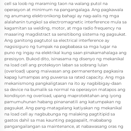
cell sa loob ng maraming taon na walang putol na
operasyon at minimum na pangangalaga. Ang pagkawala
ng anumang elektronikong bahagi ay nag-aalis ng mga
alalahanin tungkol sa electromagnetic interference mula sa
kagamitan sa welding, motor, at mga radio frequency na
maaaring magdistract sa sensitibong sistema ng pagsukat.
Ang ganitong pagtutol sa electrical interference ay
nagsisiguro ng tumpak na pagbabasa sa mga lugar na
puno ng ingay na elektrikal kung saan pinakamahalaga ang
presisyon. Bukod dito, isinasama ng disenyo ng mekanikal
na load cell ang proteksyon laban sa sobrang lulan
(overload) upang maiwasan ang permanenteng pagkasira
kapag lumampas ang puwersa sa rated capacity. Ang mga
mekanismong pangkaligtasan na ito ay nagbibigay-daan
sa device na bumalik sa normal na operasyon matapos ang
kondisyon ng overload, upang maprotektahan ang iyong
pamumuhunan habang pinananatili ang katumpakan ng
pagsukat. Ang pang-matagalang katiyakan ng mekanikal
na load cell ay nagbubunga ng malaking pagtitipid sa
gastos dahil sa mas kaunting pagpapalit, mababang
pangangailangan sa maintenance, at nabawasang oras ng