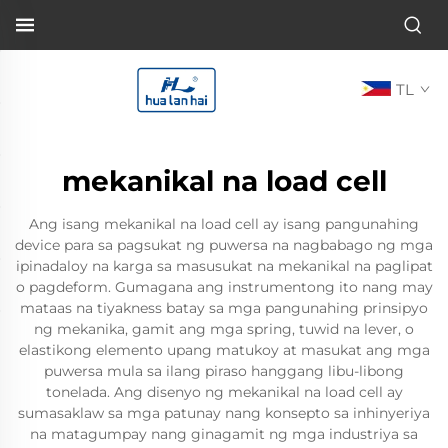
TL
mekanikal na load cell
Ang isang mekanikal na load cell ay isang pangunahing
device para sa pagsukat ng puwersa na nagbabago ng mga
ipinadaloy na karga sa masusukat na mekanikal na paglipat
o pagdeform. Gumagana ang instrumentong ito nang may
mataas na tiyakness batay sa mga pangunahing prinsipyo
ng mekanika, gamit ang mga spring, tuwid na lever, o
elastikong elemento upang matukoy at masukat ang mga
puwersa mula sa ilang piraso hanggang libu-libong
tonelada. Ang disenyo ng mekanikal na load cell ay
sumasaklaw sa mga patunay nang konsepto sa inhinyeriya
na matagumpay nang ginagamit ng mga industriya sa