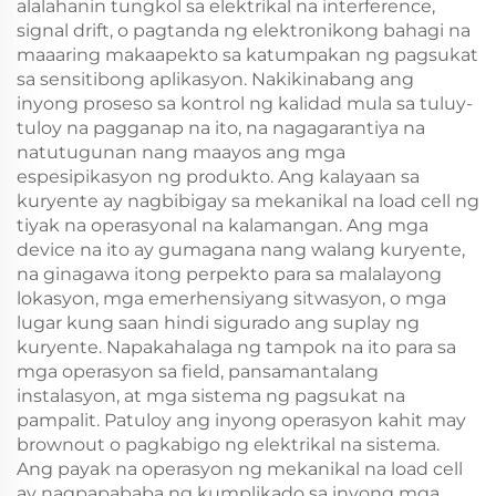
alalahanin tungkol sa elektrikal na interference,
signal drift, o pagtanda ng elektronikong bahagi na
maaaring makaapekto sa katumpakan ng pagsukat
sa sensitibong aplikasyon. Nakikinabang ang
inyong proseso sa kontrol ng kalidad mula sa tuluy-
tuloy na pagganap na ito, na nagagarantiya na
natutugunan nang maayos ang mga
espesipikasyon ng produkto. Ang kalayaan sa
kuryente ay nagbibigay sa mekanikal na load cell ng
tiyak na operasyonal na kalamangan. Ang mga
device na ito ay gumagana nang walang kuryente,
na ginagawa itong perpekto para sa malalayong
lokasyon, mga emerhensiyang sitwasyon, o mga
lugar kung saan hindi sigurado ang suplay ng
kuryente. Napakahalaga ng tampok na ito para sa
mga operasyon sa field, pansamantalang
instalasyon, at mga sistema ng pagsukat na
pampalit. Patuloy ang inyong operasyon kahit may
brownout o pagkabigo ng elektrikal na sistema.
Ang payak na operasyon ng mekanikal na load cell
ay nagpapababa ng kumplikado sa inyong mga