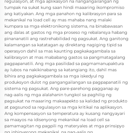
regulasyon, at mga aplikasyon na nangangailangan ng
tumpak na sukat kung saan hindi maaaring ikompromiso
ang katiyakan. Ang mga panahon ng kalibrasyon para sa
mekanikal na load cell ay mas mahaba nang malaki
kumpara sa mga elektronikong sistema, na binabawasan
ang dalas at gastos ng mga proseso ng rebalansya habang
pinananatili ang rastrehabilidad ng pagsukat. Ang ganitong
kalamangan sa katatagan ay direktang nagiging tipid sa
operasyon dahil sa mas kaunting pagkakagambala sa
kalibrasyon at mas mababang gastos sa pangmatagalang
pagpapanatili. Ang mga pasilidad sa pagmamanupaktura
ay lubos na nakikinabang sa katangiang ito, dahil mas
bihira ang pagkakagambala sa mga iskedyul ng
produksyon dulot ng pangangailangan sa pagpapanatili ng
sistema ng pagsukat. Ang pare-parehong pagganap ay
nag-aalis ng mga alalahanin tungkol sa paghilig ng
pagsukat na maaaring makaapekto sa kalidad ng produkto
at pagsunod sa regulasyon sa mga kritikal na aplikasyon.
Ang kompensasyon sa temperatura ay kusang nangyayari
sa maayos na idisenyong mekanikal na load cell sa
pamamagitan ng pagpili ng materyales at mga prinsipyo
ng inhinyerong mekanikal, na nag-aalis ng