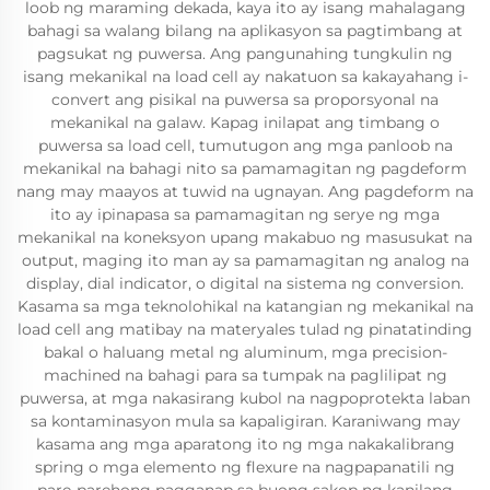
loob ng maraming dekada, kaya ito ay isang mahalagang
bahagi sa walang bilang na aplikasyon sa pagtimbang at
pagsukat ng puwersa. Ang pangunahing tungkulin ng
isang mekanikal na load cell ay nakatuon sa kakayahang i-
convert ang pisikal na puwersa sa proporsyonal na
mekanikal na galaw. Kapag inilapat ang timbang o
puwersa sa load cell, tumutugon ang mga panloob na
mekanikal na bahagi nito sa pamamagitan ng pagdeform
nang may maayos at tuwid na ugnayan. Ang pagdeform na
ito ay ipinapasa sa pamamagitan ng serye ng mga
mekanikal na koneksyon upang makabuo ng masusukat na
output, maging ito man ay sa pamamagitan ng analog na
display, dial indicator, o digital na sistema ng conversion.
Kasama sa mga teknolohikal na katangian ng mekanikal na
load cell ang matibay na materyales tulad ng pinatatinding
bakal o haluang metal ng aluminum, mga precision-
machined na bahagi para sa tumpak na paglilipat ng
puwersa, at mga nakasirang kubol na nagpoprotekta laban
sa kontaminasyon mula sa kapaligiran. Karaniwang may
kasama ang mga aparatong ito ng mga nakakalibrang
spring o mga elemento ng flexure na nagpapanatili ng