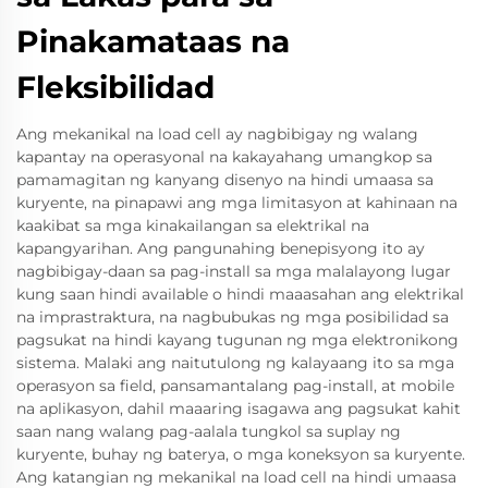
Pinakamataas na
Fleksibilidad
Ang mekanikal na load cell ay nagbibigay ng walang
kapantay na operasyonal na kakayahang umangkop sa
pamamagitan ng kanyang disenyo na hindi umaasa sa
kuryente, na pinapawi ang mga limitasyon at kahinaan na
kaakibat sa mga kinakailangan sa elektrikal na
kapangyarihan. Ang pangunahing benepisyong ito ay
nagbibigay-daan sa pag-install sa mga malalayong lugar
kung saan hindi available o hindi maaasahan ang elektrikal
na imprastraktura, na nagbubukas ng mga posibilidad sa
pagsukat na hindi kayang tugunan ng mga elektronikong
sistema. Malaki ang naitutulong ng kalayaang ito sa mga
operasyon sa field, pansamantalang pag-install, at mobile
na aplikasyon, dahil maaaring isagawa ang pagsukat kahit
saan nang walang pag-aalala tungkol sa suplay ng
kuryente, buhay ng baterya, o mga koneksyon sa kuryente.
Ang katangian ng mekanikal na load cell na hindi umaasa