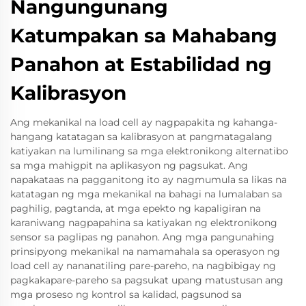
Nangungunang
Katumpakan sa Mahabang
Panahon at Estabilidad ng
Kalibrasyon
Ang mekanikal na load cell ay nagpapakita ng kahanga-
hangang katatagan sa kalibrasyon at pangmatagalang
katiyakan na lumilinang sa mga elektronikong alternatibo
sa mga mahigpit na aplikasyon ng pagsukat. Ang
napakataas na pagganitong ito ay nagmumula sa likas na
katatagan ng mga mekanikal na bahagi na lumalaban sa
paghilig, pagtanda, at mga epekto ng kapaligiran na
karaniwang nagpapahina sa katiyakan ng elektronikong
sensor sa paglipas ng panahon. Ang mga pangunahing
prinsipyong mekanikal na namamahala sa operasyon ng
load cell ay nananatiling pare-pareho, na nagbibigay ng
pagkakapare-pareho sa pagsukat upang matustusan ang
mga proseso ng kontrol sa kalidad, pagsunod sa