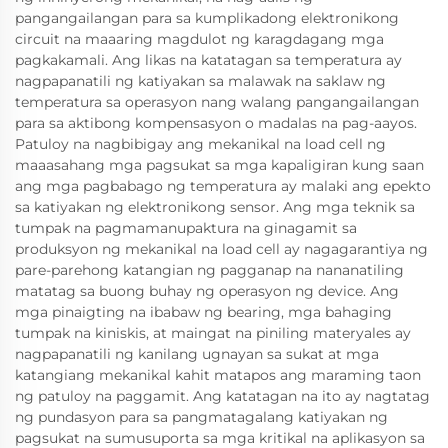
pangangailangan para sa kumplikadong elektronikong
circuit na maaaring magdulot ng karagdagang mga
pagkakamali. Ang likas na katatagan sa temperatura ay
nagpapanatili ng katiyakan sa malawak na saklaw ng
temperatura sa operasyon nang walang pangangailangan
para sa aktibong kompensasyon o madalas na pag-aayos.
Patuloy na nagbibigay ang mekanikal na load cell ng
maaasahang mga pagsukat sa mga kapaligiran kung saan
ang mga pagbabago ng temperatura ay malaki ang epekto
sa katiyakan ng elektronikong sensor. Ang mga teknik sa
tumpak na pagmamanupaktura na ginagamit sa
produksyon ng mekanikal na load cell ay nagagarantiya ng
pare-parehong katangian ng pagganap na nananatiling
matatag sa buong buhay ng operasyon ng device. Ang
mga pinaigting na ibabaw ng bearing, mga bahaging
tumpak na kiniskis, at maingat na piniling materyales ay
nagpapanatili ng kanilang ugnayan sa sukat at mga
katangiang mekanikal kahit matapos ang maraming taon
ng patuloy na paggamit. Ang katatagan na ito ay nagtatag
ng pundasyon para sa pangmatagalang katiyakan ng
pagsukat na sumusuporta sa mga kritikal na aplikasyon sa