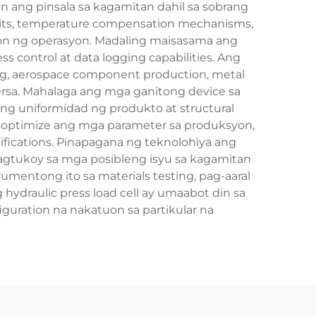
n ang pinsala sa kagamitan dahil sa sobrang
cuits, temperature compensation mechanisms,
syon ng operasyon. Madaling maisasama ang
s control at data logging capabilities. Ang
ng, aerospace component production, metal
ersa. Mahalaga ang mga ganitong device sa
ng uniformidad ng produkto at structural
 i-optimize ang mga parameter sa produksyon,
fications. Pinapagana ng teknolohiya ang
agtukoy sa mga posibleng isyu sa kagamitan
mentong ito sa materials testing, pag-aaral
hydraulic press load cell ay umaabot din sa
uration na nakatuon sa partikular na