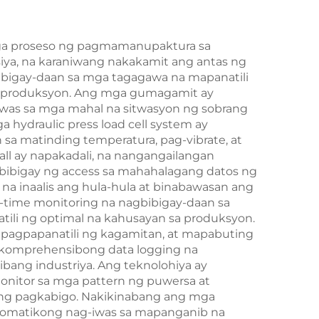
mga proseso ng pagmamanupaktura sa
iya, na karaniwang nakakamit ang antas ng
ibigay-daan sa mga tagagawa na mapanatili
sa produksyon. Ang mga gumagamit ay
iwas sa mga mahal na sitwasyon ng sobrang
hydraulic press load cell system ay
 sa matinding temperatura, pag-vibrate, at
all ay napakadali, na nangangailangan
bibigay ng access sa mahahalagang datos ng
 na inaalis ang hula-hula at binabawasan ang
l-time monitoring na nagbibigay-daan sa
tili ng optimal na kahusayan sa produksyon.
 pagpapanatili ng kagamitan, at mapabuting
g komprehensibong data logging na
ibang industriya. Ang teknolohiya ay
nitor sa mga pattern ng puwersa at
ng pagkabigo. Nakikinabang ang mga
awtomatikong nag-iwas sa mapanganib na