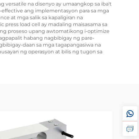
 versatile na disenyo ay umaangkop sa iba't
-effective ang implementasyon para sa mga
nce at mga salik sa kapaligiran na
 press load cell ay madaling maisasama sa
l ng proseso upang awtomatikong i-optimize
agpapalit habang nagbibigay ng pare-
gbibigay-daan sa mga tagapangasiwa na
usayan ng operasyon at bilis ng tugon sa