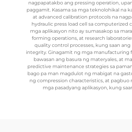
nagpapatakbo ang pressing operation, upang
paggamit. Kasama sa mga teknolohikal na ka
at advanced calibration protocols na nag
hydraulic press load cell sa computerized 
mga aplikasyon nito ay sumasakop sa mara
forming operations, at research laborato
quality control processes, kung saan an
integrity. Ginagamit ng mga manufacturing f
bawasan ang basura ng materyales, at ma
predictive maintenance strategies sa pama
bago pa man magdulot ng mabigat na gastos.
ng compression characteristics, at pagbuo 
mga pasadyang aplikasyon, kung saan