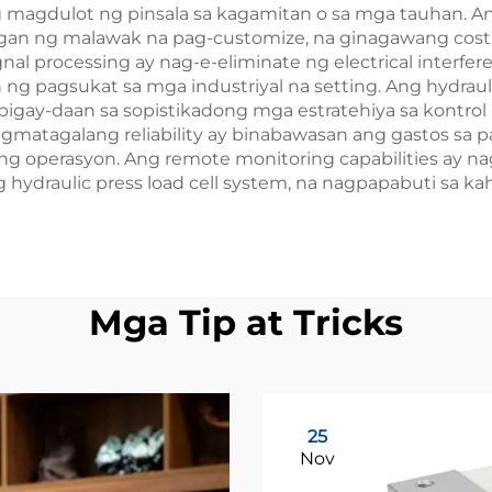
magdulot ng pinsala sa kagamitan o sa mga tauhan. Ang
gan ng malawak na pag-customize, na ginagawang cost
al processing ay nag-e-eliminate ng electrical interfere
pagsukat sa mga industriyal na setting. Ang hydraulic
bigay-daan sa sopistikadong mga estratehiya sa kontro
atagalang reliability ay binabawasan ang gastos sa p
operasyon. Ang remote monitoring capabilities ay na
draulic press load cell system, na nagpapabuti sa kah
Mga Tip at Tricks
25
Nov