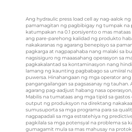
Ang hydraulic press load cell ay nag-aal
pamamagitan ng pagbibigay ng tumpak na pa
katumpakan na 0.1 porsiyento o mas mataas
ang pare-parehong kalidad ng produkto hab
nakakaranas ng agarang benepisyo sa pamam
pagkarga at nagpapahaba nang malaki sa buh
nagsisiguro ng maaasahang operasyon sa mahi
pagkakalantad sa kontaminasyon nang hindi n
lamang ng kaunting pagbabago sa umiiral n
puwersa. Hinahangaan ng mga operator ang mga
pangangailangan sa pagsasanay ng tauhan. An
agarang pag-aadjust habang nasa operasyon,
Mabilis na tumataas ang mga tipid sa gasto
output ng produksyon na direktang nakakaa
sumusuporta sa mga programa para sa quality
nagpapadali sa mga estratehiya ng predict
pagkilala sa mga potensyal na problema s
gumagamit mula sa mas mahusay na protokol 