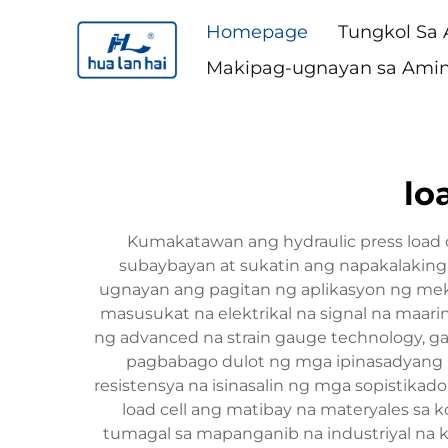
Homepage
Tungkol Sa
Makipag-ugnayan sa Ami
lo
Kumakatawan ang hydraulic press load c
subaybayan at sukatin ang napakalakin
ugnayan ang pagitan ng aplikasyon ng mekan
masusukat na elektrikal na signal na maari
ng advanced na strain gauge technology, g
pagbabago dulot ng mga ipinasadyang p
resistensya na isinasalin ng mga sopistikad
load cell ang matibay na materyales sa
tumagal sa mapanganib na industriyal na 