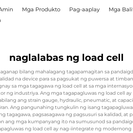
 Amin
Mga Produkto
Pag-aaplay
Mga Bali
n
naglalabas ng load cell
maganap bilang mahalagang tagapamagitan sa pandaigdi
lidad na device para sa pagsukat ng puwersa at timba
ay sa mga tagagawa ng load cell at sa mga internasyon
tor ng industriya. Ang mga tagapagluwas ng load cell a
bilang ang strain gauge, hydraulic, pneumatic, at capaciti
iran. Ang pangunahing tungkulin ng isang tagapagluwa
ng tagagawa, pagsasagawa ng pagsusuri sa kalidad, at 
yon ang mga kumpanyang ito na sumusunod sa pandaig
agluwas ng load cell ay nag-iintegrate ng modernong