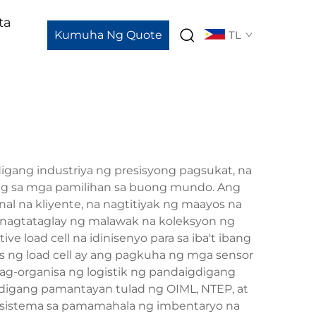
ta
Kumuha Ng Quote
TL
gang industriya ng presisyong pagsukat, na
ng sa mga pamilihan sa buong mundo. Ang
al na kliyente, na nagtitiyak ng maayos na
y nagtataglay ng malawak na koleksyon ng
ve load cell na idinisenyo para sa iba't ibang
s ng load cell ay ang pagkuha ng mga sensor
pag-organisa ng logistik ng pandaigdigang
digang pamantayan tulad ng OIML, NTEP, at
 sistema sa pamamahala ng imbentaryo na