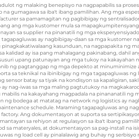
dulot ng malaking benepisyo na nagpapabilis sa proses
 na gumagawa sa iba't ibang pamilihan. Ang mga espes
acturer sa pamamagitan ng pagbibigay ng sentralisadon
nabang ang mga kustomer mula sa mapagkumpitensyang
gnayan sa supplier na pinanatili ng mga eksperyensiyad
 tagapagluwas ay nagbibigay-daan sa mga kustomer na 
ng pinagkakatiwalaang kasunduan, na nagpapakita ng mal
a kalidad ay isa pang mahalagang pakinabang, dahil ang
usuri upang patunayan ang mga tukoy na kakayahan ng 
anib ng pagtanggap ng mga depekto at minuminimize ang
orta sa teknikal na ibinibigay ng mga tagapagluwas ng
sensor batay sa tiyak na kondisyon sa kapaligiran, sak
to ay nag-iwas sa mga maling pagtutukoy na magkakaroo
mabilis na kakayahang magpadala na pinananatili ng mg
ng bodega at matatag na network ng logistics ay nagb
intenance schedule. Maraming tagapagluwas ang nag-i
 factory. Ang dokumentasyon at suporta sa sertipikasy
mantayan sa rehiyon at regulasyon sa iba't ibang pamil
d sa materyales, at dokumentasyon sa pag-install na is
was ng load cell ay pinalalawig ang buhay ng serbisyo