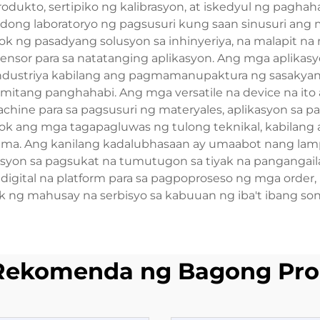
ukto, sertipiko ng kalibrasyon, at iskedyul ng paghaha
ong laboratoryo ng pagsusuri kung saan sinusuri ang mg
k ng pasadyang solusyon sa inhinyeriya, na malapit na
nsor para sa natatanging aplikasyon. Ang mga aplikasy
industriya kabilang ang pagmamanupaktura ng sasakyan,
mitang panghahabi. Ang mga versatile na device na ito
hine para sa pagsusuri ng materyales, aplikasyon sa 
ok ang mga tagapagluwas ng tulong teknikal, kabilang 
oblema. Ang kanilang kadalubhasaan ay umaabot nang l
yon sa pagsukat na tumutugon sa tiyak na pangangai
digital na platform para sa pagpoproseso ng mga order
ak ng mahusay na serbisyo sa kabuuan ng iba't ibang son
Rekomenda ng Bagong Pro