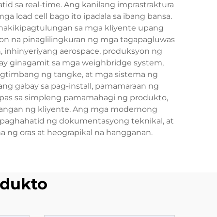
tid sa real-time. Ang kanilang imprastraktura
a load cell bago ito ipadala sa ibang bansa.
 nakikipagtulungan sa mga kliyente upang
on na pinaglilingkuran ng mga tagapagluwas
 inhinyeriyang aerospace, produksyon ng
 ay ginagamit sa mga weighbridge system,
pagtimbang ng tangke, at mga sistema ng
ang gabay sa pag-install, pamamaraan ng
ampas sa simpleng pamamahagi ng produkto,
langan ng kliyente. Ang mga modernong
, paghahatid ng dokumentasyong teknikal, at
a ng oras at heograpikal na hangganan.
dukto