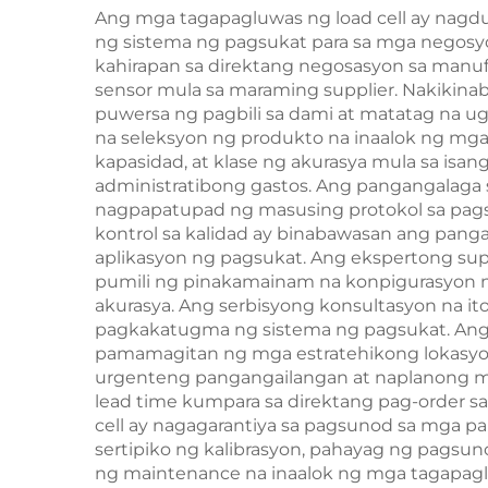
Ang mga tagapagluwas ng load cell ay nagdu
ng sistema ng pagsukat para sa mga negosyo
kahirapan sa direktang negosasyon sa manuf
sensor mula sa maraming supplier. Nakiki
puwersa ng pagbili sa dami at matatag na u
na seleksyon ng produkto na inaalok ng mga
kapasidad, at klase ng akurasya mula sa isa
administratibong gastos. Ang pangangalaga s
nagpapatupad ng masusing protokol sa pags
kontrol sa kalidad ay binabawasan ang pang
aplikasyon ng pagsukat. Ang ekspertong sup
pumili ng pinakamainam na konpigurasyon ng 
akurasya. Ang serbisyong konsultasyon na i
pagkakatugma ng sistema ng pagsukat. Ang 
pamamagitan ng mga estratehikong lokasyon 
urgenteng pangangailangan at naplanong ma
lead time kumpara sa direktang pag-order sa
cell ay nagagarantiya sa pagsunod sa mga pa
sertipiko ng kalibrasyon, pahayag ng pagsuno
ng maintenance na inaalok ng mga tagapaglu