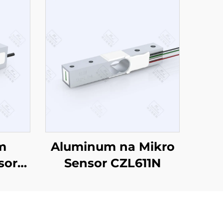
m
Aluminum na Mikro
sor
Sensor CZL611N