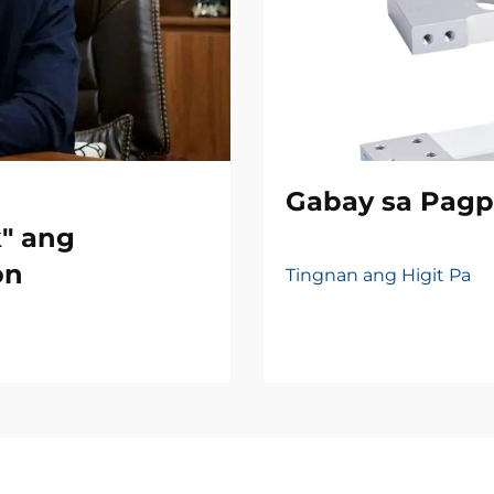
Gabay sa Pagpi
" ang
on
Tingnan ang Higit Pa