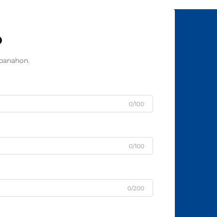
o
panahon.
0/100
0/100
0/200