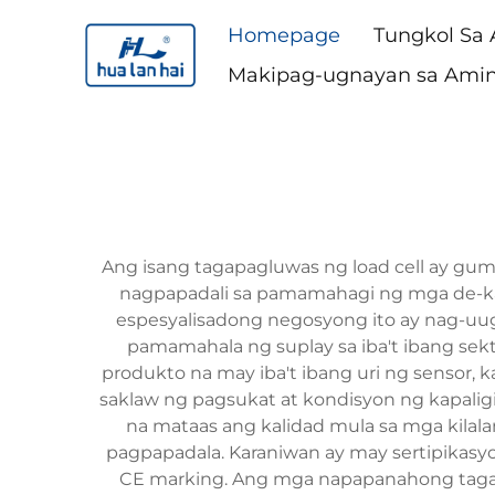
Homepage
Tungkol Sa
Makipag-ugnayan sa Ami
Ang isang tagapagluwas ng load cell ay gu
nagpapadali sa pamamahagi ng mga de-ka
espesyalisadong negosyong ito ay nag-uugn
pamamahala ng suplay sa iba't ibang sek
produkto na may iba't ibang uri ng sensor, ka
saklaw ng pagsukat at kondisyon ng kapalig
na mataas ang kalidad mula sa mga kilala
pagpapadala. Karaniwan ay may sertipikas
CE marking. Ang mga napapanahong tagap