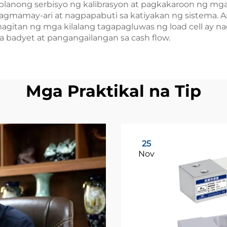
lanong serbisyo ng kalibrasyon at pagkakaroon ng mg
agmamay-ari at nagpapabuti sa katiyakan ng sistema. 
magitan ng mga kilalang tagapagluwas ng load cell ay n
a badyet at pangangailangan sa cash flow.
Mga Praktikal na Tip
25
Nov