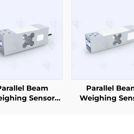
Parallel Beam
Parallel Bea
ighing Sensor
Weighing Sen
CZL629
CZL638