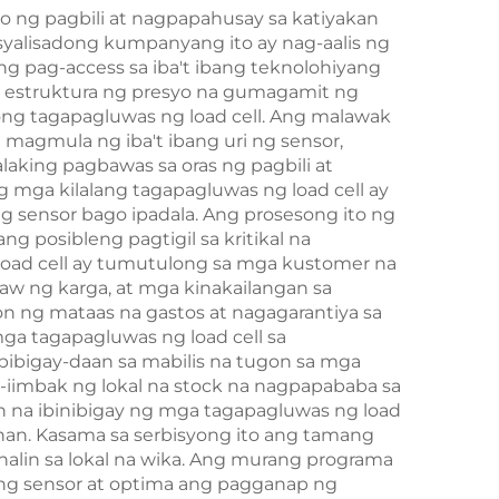
o ng pagbili at nagpapahusay sa katiyakan
yalisadong kumpanyang ito ay nag-aalis ng
g pag-access sa iba't ibang teknolohiyang
 estruktura ng presyo na gumagamit ng
ong tagapagluwas ng load cell. Ang malawak
magmula ng iba't ibang uri ng sensor,
aking pagbawas sa oras ng pagbili at
 mga kilalang tagapagluwas ng load cell ay
sensor bago ipadala. Ang prosesong ito ng
 posibleng pagtigil sa kritikal na
 load cell ay tumutulong sa mga kustomer na
law ng karga, at mga kinakailangan sa
n ng mataas na gastos at nagagarantiya sa
a tagapagluwas ng load cell sa
ibigay-daan sa mabilis na tugon sa mga
imbak ng lokal na stock na nagpapababa sa
on na ibinibigay ng mga tagapagluwas ng load
ihan. Kasama sa serbisyong ito ang tamang
inalin sa lokal na wika. Ang murang programa
 ng sensor at optima ang pagganap ng