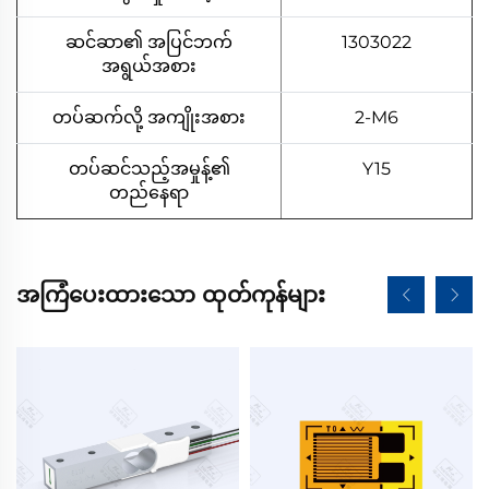
ဆင်ဆာ၏ အပြင်ဘက်
1303022
အရွယ်အစား
တပ်ဆက်လို့ အကျိုးအစား
2-M6
တပ်ဆင်သည့်အမှုန့်၏
Y15
တည်နေရာ
အကြံပေးထားသော ထုတ်ကုန်များ