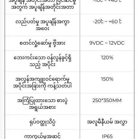
အပူချိန် အတိုင်းအတာ ပြင်ဆင်မှု
-10℃ ~ +40 ℃
အတွက် အပူချိန်အတိုင်းအတာ
လည်ပတ်မှု အပူချိန်အကွာ
-20℃ ~ +60 ℃
အဝေး
စတင်လှုံ့ဆော်မှု ဗိုဲ့အား
9VDC ~ 12VDC
ဘေးကင်းသော ဝန်လွန်ခွင့်ရှိ
120%
သည့် အပိုင်း
အလွန်အကျူးဝင်ရောက်မှု
150%
အပိုင်းအခြားကို ကန့်သတ်ပါ
အကြံပြုထားသော စားပွဲ
250*350MM
အရွယ်အစား
ရုပ်ဝတ္ထုသိပ္ပံ
အလူမီနီယမ် အလွှာ
ကာကွယ်မှုအဆင့်
IP65