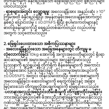
တိုက်ခိုက်မှုကို ခံနိုင်ရည်ရှိသော ဖြေးဖြေးညင်ညင် ဖွဲ့စည်းပုံများ
ပါဝင်ပါသည်။
•
ရာစုများအတွင်း လျှော့ချမှု:
အလေးချိန်အား အနည်းဆုံး ≥ 10⁷
ကြိမ်အထိ ခံနိုင်ရည်ရှိပြီး အမှန်တန်ဖိုးအလေးချိန်အောက်တွင်
နှစ်စဉ် ပြောင်းလဲမှု ≤ ±0.01%FS ရှိပြီး စူပါမားကတ်များနှင့်
ဓာတ်ခွဲခန်းများကဲ့သို့ ရေရှည်တစ်ဆက်တည်း လည်ပတ်မှု
အတွက် သင့်တော်ပါသည်။
2. ဖြေရှင်းပေးထားသော အဓိကပြဿနာများ
•
အလေးချိန်နည်းသော အခြေအနေများတွင် တိကျမှု မ
လုံလောက်ခြင်း
10kg အောက်ရှိ အကွာအဝေးတိုများတွင် ရိုးရာ
ဆင်ဆာများ၏ အမှားအယွင်းများ အလွန်ကြီးမားသည့်
ပြဿနာကို ရည်ရွယ်၍ တိုက်ရိုက် စိန်ခေါ်မှုများကို အကောင်း
ဆုံးဖြစ်အောင် ပြုလုပ်ခြင်းဖြင့် တိုင်းတာမှုအမှားအယွင်းကို
±0.005%FS အတွင်း ထိန်းသိမ်းထားပြီး အစားအစာများကို
အလေးချိန်ခြင်း၊ ဆေးဝါးများကို ရေတွက်ခြင်းနှင့် အခြား
မြင့်မားသော တိကျမှုလိုအပ်ချက်များကို ဖြေရှင်းပေးသည်။
•
ပလာနာအလှည့်အပြောင်းတိမ်းစီးမှုကို တိကျစွာတိုင်းမရခြင်း
ဘားအပြိုင်ဖွဲ့စည်းပုံ၏ ဖိအားညီညာစွာဖြန့်ကျက်ပေးနိုင်သည့်
ဂုဏ်သတ္တိသည် ကိုယ်ထည်တွင်းအလေးချိန်တိုင်းကိရိယာများ
နှင့် အလေးချိန်အလိုအလျောက်ခွဲခြားကိရိယာများတွင် ပစ္စည်း