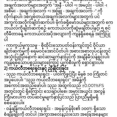
အချက်အလက်များအတွက် "အနီ - ပါဝါ +၊ အမည်း - ပါဝါ -၊
အစိမ်း - အချက်အလက် +၊ အဖြူ - အချက်အလက် -" ကို
လိုက်နာပါ၊ ဒစ်ဂျစ်တယ်အချက်အလက်များအတွက် ပင်
အကွက်အလိုက်ချိတ်ဆက်ပါ၊ မိုက်ခရိုမော်ဒယ်များအတွက် ကေ
ဘယ်လ်ကိုချိတ်ဆက်စဉ် ကေဘယ်လ်ကိုဆွဲမချိတ်ပါနှင့်၊ ၅ စင်
တီမီတာခန့် ကေဘယ်လ်အပိုအလျားကို ကျန်ရှိစေရန် အကြံပြု
ပါ
• ကာကွယ်မှုကုသမှု - စိုထိုင်းသောပတ်ဝန်းကျင်တွင် ဝိုင်ယာ
ချိတ်ဆက်မှုကို ရေမဝင်အောင်ပိတ်ပါ၊ အစားအစာလုပ်ငန်းတွင်
အသုံးပြုပြီးနောက် ဆင်ဆာမျက်နှာပြင်ကို အချိန်မီသန့်ရှင်းပါ၊
ကျန်ရစ်သောပစ္စည်းများကြောင့် ပျက်စီးမှုကို ရှောင်ရှားပါ။
2) ကယ်လီဘရေးရှင်းနှင့် ညှိနှိုင်းခြင်း
• သုည ကယ်လီဘရေးရှင်း - ပါဝါကိုဖွင့်ပြီး မိနစ် ၁၀ ကြိုတင်
အပူပေးပါ၊ "သုည ကယ်လီဘရေးရှင်း" အမိန့်ကို
အကောင်အထည်ဖော်ပါ၊ သုည အထွက်သည် ±0.001%FS
အတွင်းတွင် ရှိကြောင်း သေချာပါစေ၊ အမှားအယွင်း အလွန်
ကြီးမားပါက တပ်ဆင်မှုမျက်နှာပြင်သည် ပြားညီမှုရှိမရှိ
စစ်ဆေးပါ။
• ဝန်ချိန်ကယ်လီဘရေးရှင်း - အမှန်တန်ဖိုး၏ ၁၀၀% ရှိသော
စံချိန်ချိုးကို တင်ပါ (အကွာအဝေးနည်းသော အခြေအနေများ