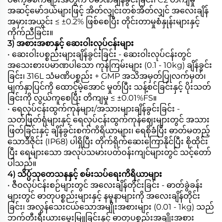
အဆင့်မော်ဒယ်များဖြင့် အိတ်လျှင်းတစ်အိတ်လျှင် အလေးချိန်
အမှားအယွင်း ≤ ±0.2% ဖြစ်စေပြီး တိုင်းတာမှုစံနှုန်းများနှင့်
ကိုက်ညီခြင်း။
3) အစားအစာနှင့် ဆေးဝါးလုပ်ငန်းများ
• ဆေးဝါးပစ္စည်းများချိန်ခွင်းခြင်း - ဆေးဝါးလုပ်ငန်းတွင်
အသေးစားပမာဏပါသော ကုန်ကြမ်းများ (0.1 - 10kg) ချိန်ခွင်း
ခြင်း၊ 316L သံမဏိပစ္စည်း + GMP အသိအမှတ်ပြုလက်မှတ်၊
မျက်နှာပြင်ကို ထောင့်မဲ့အောင် မှုတ်ပြီး သန့်စင်ခြင်းနှင့် ပိုးသတ်
ခြင်းကို လွယ်ကူစေပြီး တိကျမှု ≤ ±0.01%FS။
• ရေလုပ်ငန်းထွက်ကုန်များ/အသားများချိန်ခွင်းခြင်း -
သတ်ဖြတ်ရုံများနှင့် ရေလုပ်ငန်းထွက်ကုန်ဈေးများတွင် အသား
ဖြတ်ခြင်းနှင့် ချိန်ခွင်းစက်ကိရိယာများ၊ ရေစိုခံပြီး ဓာတ်မတည့်
သောဒီဇိုင်း (IP68) ပါရှိပြီး တိုက်ရိုက်ဆေးကြောနိုင်ပြီး စိုထိုင်း
ပြီး ရေများသော အလုပ်သမားပတ်ဝန်းကျင်များတွင် သင့်တော်
ပါသည်။
4) သိပ္ပံသုတေသနနှင့် စမ်းသပ်ရေးကိရိယာများ
• ဇီဝလုပ်ငန်းစဉ်များတွင် အလေးချိန်တိုင်းခြင်း - ဓာတ်ခွဲခန်း
များတွင် ဓာတုပစ္စည်းများနှင့် နမူနာများကို အလေးချိန်တိုင်း
ခြင်း၊ အလွန်သေးငယ်သောအမျိုးအစားများ (0.01 - 1kg) သည်
ဘက်တီးရီးယားမွေးမြူခြင်းနှင့် ဓာတုပစ္စည်းအချိုးအစား