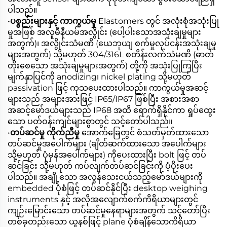
ပါသည်။
•
ပစ္စည်းများနှင့် ကာကွယ်မှု
Elastomers တွင် အလုံးစုံအသုံးပြု
မှုအဖြစ် အလူမီနီယမ်အလွိုင်း (ပေါ့ပါးသောအသုံးချမှုများ
အတွက်)၊ အလွိုင်းသံမဏိ (ယေဘုယျ စက်မှုလုပ်ငန်းအသုံးချမှု
များအတွက်) သို့မဟုတ် 304/316L စတိန်းလက်သံမဏိ (ဓာတ်
တိုးစေသော အသုံးချမှုများအတွက်) တို့ကို အသုံးပြုကြပြီး
မျက်နှာပြင်ကို anodizing၊ nickel plating သို့မဟုတ်
passivation ဖြင့် ကုသပေးထားပါသည်။ ကာကွယ်မှုအဆင့်
များသည် အများအားဖြင့် IP65/IP67 ဖြစ်ပြီး အစားအစာ
အဆင့်မော်ဒယ်များသည် IP68 အထိ ရောက်ရှိနိုင်ကာ ရှုပ်ထွေး
သော ပတ်ဝန်းကျင်များစွာတွင် သင့်တော်ပါသည်။
•
တပ်ဆင်မှု ကိုက်ညီမှု
အောက်ခြေတွင် စံသတ်မှတ်ထားသော
တပ်ဆင်မှုအပေါက်များ (ချိတ်ဆက်ထားသော အပေါက်များ
သို့မဟုတ် ပုံမှန်အပေါက်များ) ကိုပေးထားပြီး bolt ဖြင့် တပ်
ဆင်ခြင်း သို့မဟုတ် ကပ်လျက်တပ်ဆင်ခြင်းကို ပံ့ပိုးပေး
ပါသည်။ အချို့သော အလွန်သေးငယ်သည့်မော်ဒယ်များကို
embedded ပုံစံဖြင့် တပ်ဆင်နိုင်ပြီး desktop weighing
instruments နှင့် အလိုအလျောက်စက်ကိရိယာများတွင်
ကျဉ်းမြောင်းသော တပ်ဆင်မှုနေရာများအတွက် သင့်တော်ပြီး
တစ်ခုတည်းသော ယူနစ်ဖြင့် plane ပုံစံချိန်သောကိရိယာ