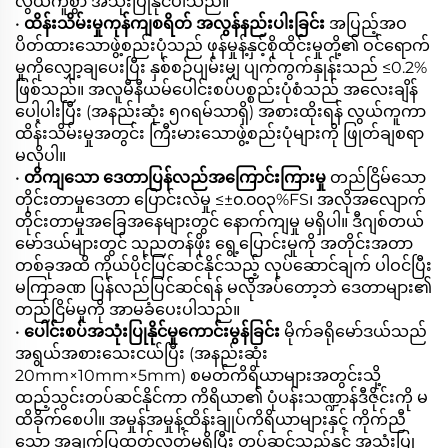
လွယ်ကူစွာ အသုံးပြုနိုင်ပါသည်။
•
ထိန်းသိမ်းမှုကုန်ကျစရိတ် အလွန်နည်းပါးခြင်း
အပြည့်အဝ
ပိတ်ထားသောဖွဲ့စည်းပုံသည် ဖုန်မှုန့်နှင့်စိုထိုင်းမှုတို့၏ ဝင်ရောက်
မှုကိုလျှော့ချပေးပြီး နှစ်စဉ်ပျမ်းမျှ ပျက်ကွက်နှုန်းသည် ≤0.2%
ဖြစ်သည်။ အလူမီနီယမ်ပေါင်းစပ်ပစ္စည်းပုံစံသည် အလေးချိန်
ပေါ့ပါးပြီး (အနည်းဆုံး ၅ဂရမ်သာရှိ) အစားထိုးရန် လွယ်ကူကာ
ထိန်းသိမ်းမှုအတွင်း ကြီးမားသောဖွဲ့စည်းပုံများကို ဖြုတ်ချစရာ
မလိုပါ။
•
တိကျသော ဒေတာပြန်လည်အကြောင်းကြားမှု
တည်ငြိမ်သော
တိုင်းတာမှုဒေတာ ပြောင်းလဲမှု ≤±၀.၀၀၃%FS၊ အလိုအလျောက်
တိုင်းတာမှုအခြေအနေများတွင် နောက်ကျမှု မရှိပါ။ ဒီဂျစ်တယ်
မော်ဒယ်များတွင် သုညတန်ဖိုး ရွေ့ပြောင်းမှုကို အတိုင်းအတာ
တစ်ခုအထိ ကိုယ်ပိုင်ပြင်ဆင်နိုင်သည့် လုပ်ဆောင်ချက် ပါဝင်ပြီး
မကြာခဏ ပြန်လည်ပြင်ဆင်ရန် မလိုအပ်တော့ဘဲ ဒေတာများ၏
တည်ငြိမ်မှုကို အာမခံပေးပါသည်။
•
ပေါင်းစပ်အသုံးပြုနိုင်မှုကောင်းမွန်ခြင်း
မိုက်ခရိုမော်ဒယ်သည်
အရွယ်အစားသေးငယ်ပြီး (အနည်းဆုံး
20mm×10mm×5mm) စမတ်ကိရိယာများအတွင်းသို့
ထည့်သွင်းတပ်ဆင်နိုင်ကာ ကိရိယာ၏ ပုံပန်းသဏ္ဍာန်ဒီဇိုင်းကို မ
ထိခိုက်စေပါ။ အမှုန်အမှုန့်ထိန်းချုပ်ကိရိယာများနှင့် ကိုက်ညီ
သော အချက်ပြထုတ်လွှတ်မှုရှိပြီး တပ်ဆင်သည်နှင့် အသုံးပြု