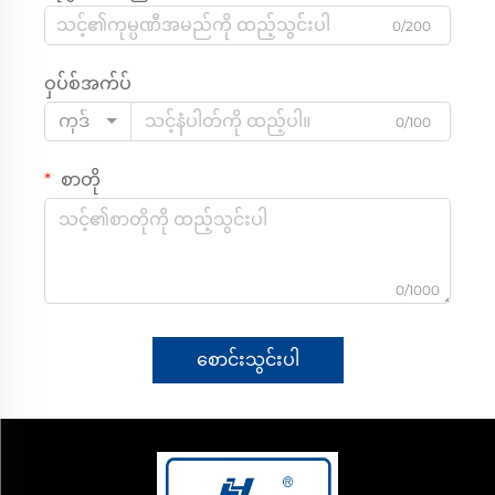
0/200
ဝှပ်စ်အက်ပ်
ကုဒ်
0/100
စာတို
0/1000
စောင်းသွင်းပါ