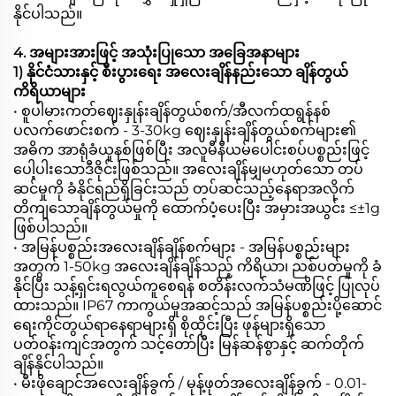
နိုင်ပါသည်။
4. အများအားဖြင့် အသုံးပြုသော အခြေအနာများ
1) နိုင်ငံသားနှင့် စီးပွားရေး အလေးချိန်နည်းသော ချိန်တွယ်
ကိရိယာများ
• စူပါမားကတ်ဈေးနှုန်းချိန်တွယ်စက်/အီလက်ထရွန်နစ်
ပလက်ဖောင်းစက် - 3-30kg ဈေးနှုန်းချိန်တွယ်စက်များ၏
အဓိက အာရုံခံယူနစ်ဖြစ်ပြီး အလူမီနီယမ်ပေါင်းစပ်ပစ္စည်းဖြင့်
ပေါ့ပါးသောဒီဇိုင်းဖြစ်သည်။ အလေးချိန်မျှမဟုတ်သော တပ်
ဆင်မှုကို ခံနိုင်ရည်ရှိခြင်းသည် တပ်ဆင်သည့်နေရာအလိုက်
တိကျသောချိန်တွယ်မှုကို ထောက်ပံ့ပေးပြီး အမှားအယွင်း ≤±1g
ဖြစ်ပါသည်။
• အမြန်ပစ္စည်းအလေးချိန်ချိန်စက်များ - အမြန်ပစ္စည်းများ
အတွက် 1-50kg အလေးချိန်ချိန်သည့် ကိရိယာ၊ ညစ်ပတ်မှုကို ခံ
နိုင်ပြီး သန့်ရှင်းရလွယ်ကူစေရန် စတိန်းလက်သံမဏိဖြင့် ပြုလုပ်
ထားသည်။ IP67 ကာကွယ်မှုအဆင့်သည် အမြန်ပစ္စည်းပို့ဆောင်
ရေးကိုင်တွယ်ရာနေရာများရှိ စိုထိုင်းပြီး ဖုန်များရှိသော
ပတ်ဝန်းကျင်အတွက် သင့်တော်ပြီး မြန်ဆန်စွာနှင့် ဆက်တိုက်
ချိန်နိုင်ပါသည်။
• မီးဖိုချောင်အလေးချိန်ခွက် / မုန့်ဖုတ်အလေးချိန်ခွက် - 0.01-