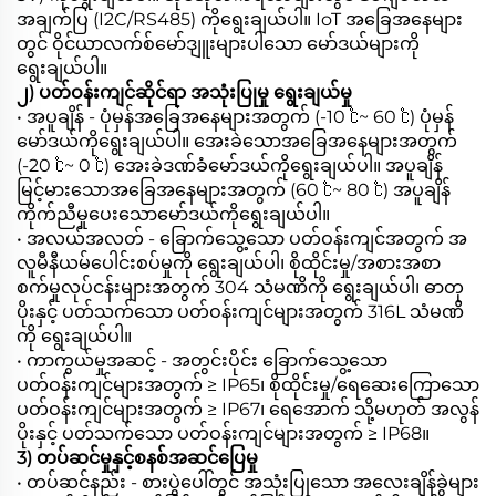
အချက်ပြ (I2C/RS485) ကိုရွေးချယ်ပါ။ IoT အခြေအနေများ
တွင် ဝိုင်ယာလက်စ်မော်ဒျူးများပါသော မော်ဒယ်များကို
ရွေးချယ်ပါ။
၂) ပတ်ဝန်းကျင်ဆိုင်ရာ အသုံးပြုမှု ရွေးချယ်မှု
• အပူချိန် - ပုံမှန်အခြေအနေများအတွက် (-10 ℃~ 60 ℃) ပုံမှန်
မော်ဒယ်ကိုရွေးချယ်ပါ။ အေးခဲသောအခြေအနေများအတွက်
(-20 ℃~ 0 ℃) အေးခဲဒဏ်ခံမော်ဒယ်ကိုရွေးချယ်ပါ။ အပူချိန်
မြင့်မားသောအခြေအနေများအတွက် (60 ℃~ 80 ℃) အပူချိန်
ကိုက်ညီမှုပေးသောမော်ဒယ်ကိုရွေးချယ်ပါ။
• အလယ်အလတ် - ခြောက်သွေ့သော ပတ်ဝန်းကျင်အတွက် အ
လူမီနီယမ်ပေါင်းစပ်မှုကို ရွေးချယ်ပါ၊ စိုထိုင်းမှု/အစားအစာ
စက်မှုလုပ်ငန်းများအတွက် 304 သံမဏိကို ရွေးချယ်ပါ၊ ဓာတု
ပိုးနှင့် ပတ်သက်သော ပတ်ဝန်းကျင်များအတွက် 316L သံမဏိ
ကို ရွေးချယ်ပါ။
• ကာကွယ်မှုအဆင့် - အတွင်းပိုင်း ခြောက်သွေ့သော
ပတ်ဝန်းကျင်များအတွက် ≥ IP65၊ စိုထိုင်းမှု/ရေဆေးကြောသော
ပတ်ဝန်းကျင်များအတွက် ≥ IP67၊ ရေအောက် သို့မဟုတ် အလွန်
ပိုးနှင့် ပတ်သက်သော ပတ်ဝန်းကျင်များအတွက် ≥ IP68။
3) တပ်ဆင်မှုနှင့်စနစ်အဆင်ပြေမှု
• တပ်ဆင်နည်း - စားပွဲပေါ်တွင် အသုံးပြုသော အလေးချိန်ခွဲများ