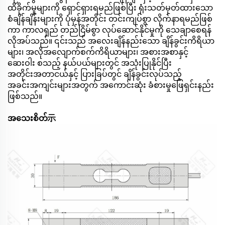
ထိခိုက်မှုများကို ရှောင်ရှားရမည်ဖြစ်ပြီး ရုံးသတ်မှတ်ထားသော
စံချိန်ချိန်းများကို ပုံမှန်အတိုင်း တင်းကျပ်စွာ လိုက်နာရမည်ဖြစ်
ကာ ကာလရှည် တည်ငြိမ်စွာ လုပ်ဆောင်နိုင်မှုကို သေချာစေရန်
လိုအပ်သည်။ ၎င်းသည် အလေးချိန်နည်းသော ချိန်ခွင်းကိရိယာ
များ၊ အလိုအလျောက်စက်ကိရိယာများ၊ အစားအစာနှင့်
ဆေးဝါး စသည့် နယ်ပယ်များတွင် အသုံးပြုနိုင်ပြီး
အတိုင်းအတာငယ်နှင့် ပြားခြပ်တွင် ချိန်ခွင်းလုပ်သည့်
အခင်းအကျင်းများအတွက် အကောင်းဆုံး ခံစားမှုဖြေရှင်းနည်း
ဖြစ်သည်။
အသေးစိတ်示