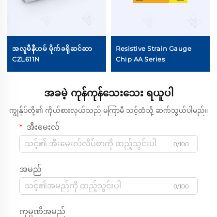
အလူမီနီယမ် မိုက်ခရိုဆင်ဆာ
Resistive Strain Gauge
CZL611N
Chip AA Series
အခမဲ့ ကုန်ကုန်သေးသေး ရယူပါ
ကျွန်ုပ်တို့၏ ကိုယ်စားလှယ်သည် မကြာမီ သင့်ထံသို့ ဆက်သွယ်ပါမည်။
အီးမေးလ်
0/100
အမည်
0/100
ကုမ္ပဏီအမည်