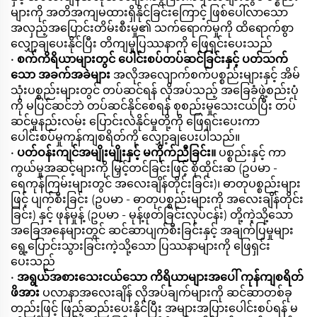
များကို အတိအကျမထားရှိနိုင်ခြင်းကြောင့် ဖြစ်ပေါ်လာသော
အလှည့်အပြောင်းတိမ်းစီးမှု၏ သက်ရောက်မှုကို ထိရောက်စွာ
လျှော့ချပေးနိုင်ပြီး တိကျမှုပြဿနာကို ဖြေရှင်းပေးသည်
•
စက်ကိရိယာများတွင် ပေါင်းစပ်တပ်ဆင်ခြင်းနှင့် ပတ်သက်
သော အခက်အခဲများ
အလိုအလျောက်စက်ပစ္စည်းများနှင့် အိမ်
သုံးပစ္စည်းများတွင် တပ်ဆင်ရန် လိုအပ်သည့် အခြေခံဖွဲ့စည်းပုံ
ကို မပြင်ဆင်ဘဲ တပ်ဆင်နိုင်စေရန် စုစည်းမှုသေးငယ်ပြီး တပ်
ဆင်မှုနည်းလမ်း ပြောင်းလဲနိုင်မှုတို့ကို ဖြေရှင်းပေးကာ
ပေါင်းစပ်မှုကုန်ကျစရိတ်ကို လျှော့ချပေးပါသည်။
•
ပတ်ဝန်းကျင်အမျိုးမျိုးနှင့် မကိုက်ညီခြင်း။
ပစ္စည်းနှင့် ကာ
ကွယ်မှုအဆင့်များကို မြှင့်တင်ခြင်းဖြင့် စိုထိုင်းဆ (ဥပမာ -
ရေကုန်ကြမ်းများတွင် အလေးချိန်တိုင်းခြင်း)၊ ဓာတုပစ္စည်းများ
ဖြင့် ပျက်စီးခြင်း (ဥပမာ - ဓာတုပစ္စည်းများကို အလေးချိန်တိုင်း
ခြင်း) နှင့် ဖုန်မှုန့် (ဥပမာ - မုန့်ဖုတ်ခြင်းလုပ်ငန်း) တို့ကဲ့သို့သော
အခြေအနေများတွင် ဆင်ဆာပျက်စီးခြင်းနှင့် အချက်ပြမှုများ
ရွေ့ပြောင်းသွားခြင်းကဲ့သို့သော ပြဿနာများကို ဖြေရှင်း
ပေးသည်
•
အရွယ်အစားသေးငယ်သော ကိရိယာများအပေါ် ကုန်ကျစရိတ်
ဖိအား
ပလာနာအလေးချိန် လိုအပ်ချက်များကို ဆင်ဆာတစ်ခု
တည်းဖြင့် ဖြည့်ဆည်းပေးနိုင်ပြီး အများအပြားပေါင်းစပ်ရန် မ