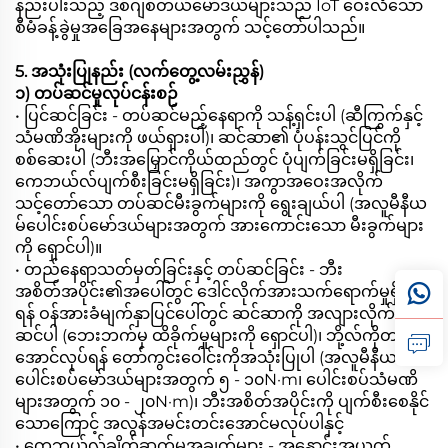
နည်းပါးသည့် ဒစ်ဂျစ်တယ်မော်ဒယ်များသည် IoT ဝေးလံသော
စီမံခန့်ခွဲမှုအခြေအနေများအတွက် သင့်တော်ပါသည်။
5. အသုံးပြုနည်း (လက်တွေ့လမ်းညွှန်)
၁) တပ်ဆင်မှုလုပ်ငန်းစဉ်
• ပြင်ဆင်ခြင်း - တပ်ဆင်မည့်နေရာကို သန့်ရှင်းပါ (ဆီကြွက်နှင့်
သံမဏိအိုးများကို ဖယ်ရှားပါ)၊ ဆင်ဆာ၏ ပုံပန်းသွင်ပြင်ကို
စစ်ဆေးပါ (ဘီးအမြှောင်ကိုယ်ထည်တွင် ပုံပျက်ခြင်းမရှိခြင်း၊
ကေဘယ်လ်ပျက်စီးခြင်းမရှိခြင်း)၊ အကွာအဝေးအလိုက်
သင့်တော်သော တပ်ဆင်မီးခွက်များကို ရွေးချယ်ပါ (အလူမီနီယ
မ်ပေါင်းစပ်မော်ဒယ်များအတွက် အားကောင်းသော မီးခွက်များ
ကို ရှောင်ပါ)။
• တည်နေရာသတ်မှတ်ခြင်းနှင့် တပ်ဆင်ခြင်း - ဘီး
အစိတ်အပိုင်း၏အပေါ်တွင် ဒေါင်လိုက်အားသက်ရောက်မှုရှိစေ
ရန် ဝန်အားခံမျက်နှာပြင်ပေါ်တွင် ဆင်ဆာကို အလျားလိုက်တပ်
ဆင်ပါ (ဘေးဘက်မှ ထိခိုက်မှုများကို ရှောင်ပါ)၊ ဘို့လ်ကိုတင်း
အောင်လုပ်ရန် တော်ကွင်းဝေါင်းကိုအသုံးပြုပါ (အလူမီနီယမ်
ပေါင်းစပ်မော်ဒယ်များအတွက် ၅ - ၁၀N·m၊ ပေါင်းစပ်သံမဏိ
များအတွက် ၁၀ - ၂၀N·m)၊ ဘီးအစိတ်အပိုင်းကို ပျက်စီးစေနိုင်
သောကြောင့် အလွန်အမင်းတင်းအောင်မလုပ်ပါနှင့်
• ကေဘယ်လ်ချိတ်ဆက်မှုအချက်များ - အနှောင်းအယှက်