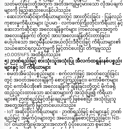
သတ်မှတ်ခြင်းတို့အတွက် အတိအကျမြင့်မားသော လိုအပ်ချက်
များကို ဖြည့်ဆည်းပေးနိုင်ပါသည်။
• ဆေးဘက်ဆိုင်ရာကိရိယာများတွင် အားတိုင်းခြင်း - ပြန်လည်
ကုစားမှုကိရိယာများ (ဥပမာ - လက်ဖက်ကြိုးတိုင်းကိရိယာ) နှင့်
ဆေးဘက်ဆိုင်ရာ အလေးချိန်ခွက်များ (ကလေးများအတွက်
အလေးချိန်ခွက်) တို့တွင် အား/အလေးချိန်တိုင်းတာခြင်း၊
ပေါ့ပါးသော အလူမီနီယမ်အယ်လိုင်းဒီဇိုင်းဖြင့် ကိရိယာများ၏
သယ်ဆောင်ရလွယ်ကူမှုကို မြှင့်တင်ပေးပြီး တိကျမှုသည်
±0.005%FS အထိရှိပါသည်။
၅) ဉာဏ်ရည်မြင့် စားသုံးသူအသုံးပြု အီလက်ထရွန်းနစ်ပစ္စည်း
များနှင့် IoT ကိရိယာများ
• စမတ်အိမ်သုံးပစ္စည်းများ - စက်လက်ဖြင့် အဝတ်လျှော်ခြင်း
တွင် အဝတ်အလေးချိန်ကို စောင့်ကြည့်ခြင်း၊ ကော်ဖီစက်များ
တွင် ကော်ဖီပဲအိုး၏ အလေးချိန်ကို ချိန်ခြင်းတို့တွင် မိုက်ခရို
ထည့်သွင်းထားသော ဆင်ဆာများကို အသုံးပြု၍ ကိရိယာ
များ၏ ဉာဏ်ရည်မြင့်ထိန်းချုပ်မှုကို ဖြစ်စေပြီး အသုံးပြုသူ
အတွေ့အကြုံကို မြှင့်တင်ပေးပါသည်။
• IoT အဆုံးပိုင်းကိရိယာများ - ဉာဏ်ရည်မြင့် စင်များနှင့် ဉာဏ်
ရည်မြင့် အမှိုက်ပုံးများတွင် အလေးချိန်စောင့်ကြည့်ခြင်း၊ NB-
IoT ဝါယာကြိုးမဲ့အသွားအလာကို ပံ့ပိုးပေးသော စွမ်းအင်