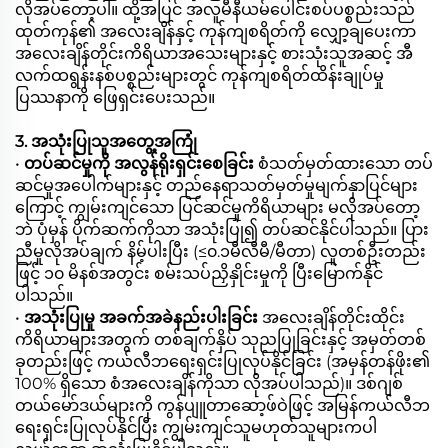
လိုအပ်တော့ပါ။ ထို့အပြင် အလူမီနီယမ်ပေါင်းစပ်ပစ္စည်းသည်
ထုတ်ကုန်၏ အလေးချိန်နှင့် ကုန်ကျစရိတ်ကို လျှော့ချပေးကာ
အလေးချိန်တိုင်းကိရိယာအသေးများနှင့် စားသုံးသူအဆင့် အီ
လက်ထရွန်းနစ်ပစ္စည်းများတွင် ကုန်ကျစရိတ်ထိန်းချုပ်မှု
ပြဿနာကို ဖြေရှင်းပေးသည်။
3. အသုံးပြုသူအတွေ့အကြုံ
•
တပ်ဆင်မှုကို အလွန်ရိုးရှင်းစေခြင်း
စံသတ်မှတ်ထားသော တပ်
ဆင်မှုအပေါက်များနှင့် တည်နေရာသတ်မှတ်မှုမျက်နှာပြင်များ
ကြောင့် ကျွမ်းကျင်သော ပြင်ဆင်မှုကိရိယာများ မလိုအပ်တော့
ဘဲ ပုံမှန် ပိုက်ဆက်ကိုသာ အသုံးပြု၍ တပ်ဆင်နိုင်ပါသည်။ ပြား
ညီမှုလိုအပ်ချက် နိမ့်ပါးပြီး (≤၀.၁မီလီမီ/မီတာ) လူတစ်ဦးတည်း
ဖြင့် ၁၀ မိနစ်အတွင်း စမ်းသပ်ညှိနှိုင်းမှုကို ပြီးမြောက်နိုင်
ပါသည်။
•
အသုံးပြုမှု အခက်အခဲနည်းပါးခြင်း
အလေးချိန်တိုင်းထိုင်း
ကိရိယာများအတွက် တစ်ချက်နှိပ် သုညပြုခြင်းနှင့် အမှတ်တစ်
ခုတည်းဖြင့် ကယ်လီဘရေးရှင်းပြုလုပ်နိုင်ခြင်း (အမှန်တန်ဖိုး၏
100% ရှိသော စံအလေးချိန်ကိုသာ လိုအပ်ပါသည်)။ ဒစ်ဂျစ်
တယ်မော်ဒယ်များကို ကွန်ပျူတာဆော့ဖ်ဝဲဖြင့် အမြန်ကယ်လီဘ
ရေးရှင်းပြုလုပ်နိုင်ပြီး ကျွမ်းကျင်သူမဟုတ်သူများကပါ