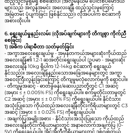
ထည့်သွင်းမှုရှိမရှိ စစ်ဆေးပါ (အလူမီနီယမ် ပေါင်းစပ်မော်ဒယ်
များသည် အလွန်အမင်း အလေးချိန် ထည့်သွင်းမှုကြောင့်
အမြဲတမ်း ပုံပျက်ခြင်း ဖြစ်နိုင်သည်)၊ လိုအပ်ပါက စင်ဆာကို
အစားထိုးပါ။
6. ရွေးချယ်မှုနည်းလမ်း (လိုအပ်ချက်များကို တိကျစွာ ကိုက်ညီ
စေခြင်း)
1) အဓိက ပါရာမီတာ သတ်မှတ်ခြင်း
• အကွာအဝေးရွေးချယ်မှု - အမှန်တကယ်အများဆုံးကိုယ်ထည်
အလေးချိန်၏ 1.2-1 ဆအတိုင်းရွေးချယ်ပါ (ဥပမာ - အများဆုံး
အလေးချိန် 10kg ရှိပါက 12-14kg စင်ဆာကို ရွေးချယ်
နိုင်သည်)။ အလေးချိန်နည်းသောအခြေအနေများတွင် အကွာ
အဝေးကြီးလွန်းခြင်းကြောင့် တိကျမှုမလုံလောက်မှုကို ရှောင်ပါ။
• တိကျမှုအဆင့် - ဓာတ်ခွဲခန်း/ဆေးပညာတို့တွင် C1 အဆင့်
(အမှား ≤ ± 0.005% FS) ကိုရွေးချယ်ပါ။ စက်မှုတိုင်းတာမှုတွင်
C2 အဆင့် (အမှား ≤ ± 0.01% FS) ကိုရွေးချယ်ပါ။ နိုင်ငံသား
အသုံးပြုသော ကိုယ်ထည်အလေးချိန်တိုင်းကိရိယာများတွင် C3
အဆင့် (အမှား ≤ ± 0.02% FS) ကိုရွေးချယ်ပါ။
• အချက်ပြအမျိုးအစား - နိုင်ငံသားအသုံးပြုသော ကိုယ်ထည်
အလေးချိန်တိုင်းကိရိယာများတွင် အနာလောက်အချက်ပြ (0-
5V) ကိုရွေးချယ်ပါ။ အိုင်အိုတီကိရိယာများတွင် ဒစ်ဂျစ်တယ်