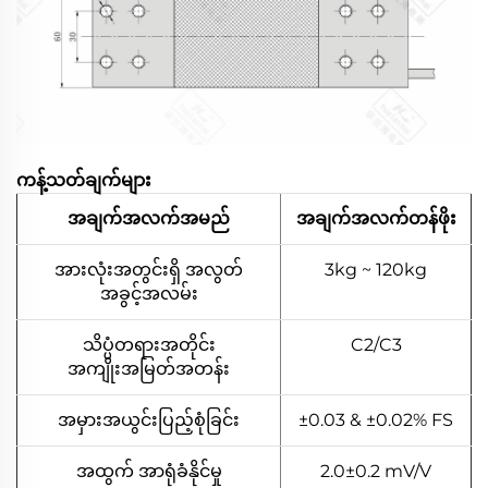
ကန့်သတ်ချက်များ
အချက်အလက်အမည်
အချက်အလက်တန်ဖိုး
အားလုံးအတွင်းရှိ အလွတ်
3kg ~ 120kg
အခွင့်အလမ်း
သိပ္ပံတရားအတိုင်း
C2/C3
အကျိုးအမြတ်အတန်း
အမှားအယွင်းပြည့်စုံခြင်း
±0.03 & ±0.02% FS
အထွက် အာရုံခံနိုင်မှု
2.0±0.2 mV/V