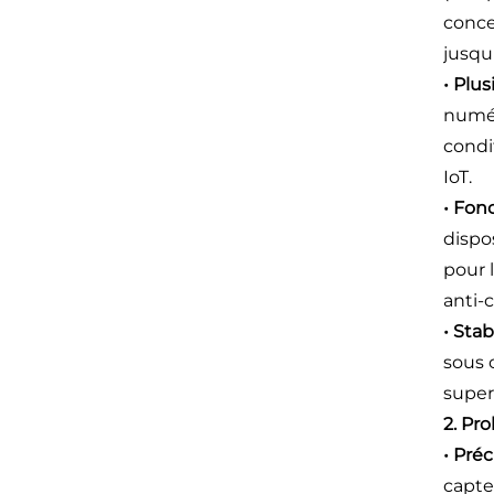
conce
jusqu'
• Plus
numér
condi
IoT.
• Fon
dispo
pour 
anti-
• Stab
sous 
super
2. Pr
• Préc
capte