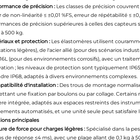
formance de précision :
Les classes de précision couvrent
r de non-linéarité ≤ ±0,01 %FS, erreur de répétabilité ≤ ±
rmances de précision supérieures à celles des capteurs si
 à 500 kg.
ériaux et protection :
Les élastomères utilisent couramm
ations légères), de l'acier allié (pour des scénarios indus
16L (pour des environnements corrosifs), avec un traitem
vation ; les niveaux de protection sont typiquement IP65
ndre IP68, adaptés à divers environnements complexes.
atibilité d'installation :
Des trous de montage normalisés
ttant une fixation par boulons ou par collage. Certains
re intégrée, adaptés aux espaces restreints des instru
ements automatisés, et une unité seule peut satisfaire l
ions principales
ure de force pour charges légères :
Spécialisé dans la p
s de réponse ≤4 ms), avec une plage allant de 0,1 kg à 50