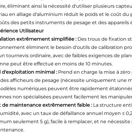
ire, éliminant ainsi la nécessité d'utiliser plusieurs ca
iau en alliage d'aluminium réduit le poids et le coût du 
oûts des petits instruments de pesage et des appareils 
périence Utilisateur
tallation extrêmement simplifiée :
Des trous de fixation s
ionnement éliminent le besoin d'outils de calibration prof
un tournevis ordinaire, avec de faibles exigences de plan
nne peut être effectué en moins de 10 minutes.
l d'exploitation minimal :
Prend en charge la mise à zéro
 des afficheurs de pesage (nécessite uniquement une ma
odèles numériques peuvent être rapidement étalonnés à l
nnes non spécialisées peuvent facilement les manipuler
t de maintenance extrêmement faible :
La structure ent
humidité, avec un taux de défaillance annuel moyen ≤ 0,2
mum seulement 5 g), facile à remplacer, et ne nécessite
intenance.