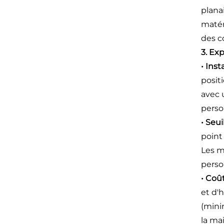
plana
matér
des c
3. Ex
• Ins
posit
avec 
perso
• Seui
point
Les m
perso
• Coû
et d'
(mini
la ma