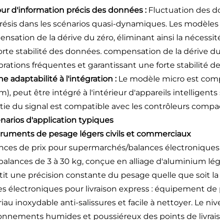
our d'information précis des données :
Fluctuation des d
résis dans les scénarios quasi-dynamiques. Les modèle
nsation de la dérive du zéro, éliminant ainsi la nécessit
orte stabilité des données.
compensation de la dérive du 
ibrations fréquentes et garantissant une forte stabilité 
e adaptabilité à l'intégration :
Le modèle micro est com
), peut être intégré à l'intérieur d'appareils intelligents 
rtie du signal est compatible avec les contrôleurs compac
énarios d'application typiques
struments de pesage légers civils et commerciaux
ances de prix pour supermarchés/balances électroniques 
balances de 3 à 30 kg, conçue en alliage d'aluminium lég
tit une précision constante du pesage quelle que soit la po
les électroniques pour livraison express : équipement de 
iau inoxydable anti-salissures et facile à nettoyer. Le n
onnements humides et poussiéreux des points de livrai