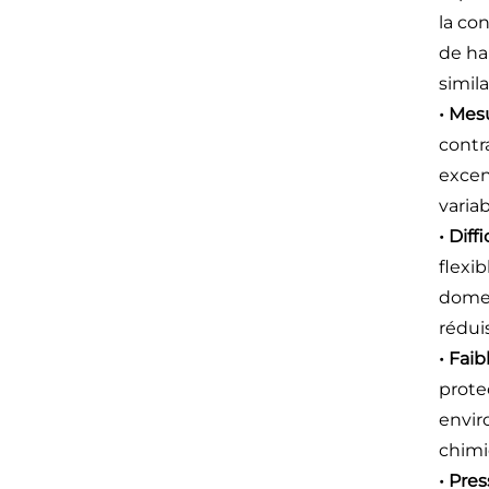
la co
de ha
simila
• Mes
contr
excen
varia
• Dif
flexi
domes
rédui
• Fai
prote
envir
chimi
• Pres