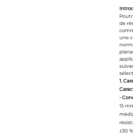
Intro
Poutr
de ré
comme
une v
norma
plana
appli
suiva
sélec
1. Ca
Carac
• Con
15 mm
média
résis
±30 %