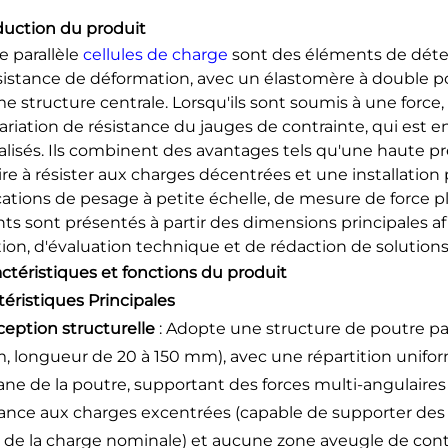
duction du produit
e parallèle
cellules de charge
sont des éléments de détect
sistance de déformation, avec un élastomère à double pou
 structure centrale. Lorsqu'ils sont soumis à une force, 
ariation de résistance du jauges de contrainte, qui est e
lisés. Ils combinent des avantages tels qu'une haute pré
ire à résister aux charges décentrées et une installation 
cations de pesage à petite échelle, de mesure de force p
nts sont présentés à partir des dimensions principales 
tion, d'évaluation technique et de rédaction de solutions
ractéristiques et fonctions du produit
téristiques Principales
ception structurelle
: Adopte une structure de poutre par
, longueur de 20 à 150 mm), avec une répartition unifor
ne de la poutre, supportant des forces multi-angulaires 
tance aux charges excentrées (capable de supporter des
 de la charge nominale) et aucune zone aveugle de cont