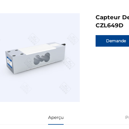
Capteur De
CZL649D
Demande
d'informatio
Aperçu
P