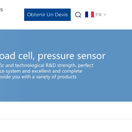
és
Obtenir Un Devis
FR