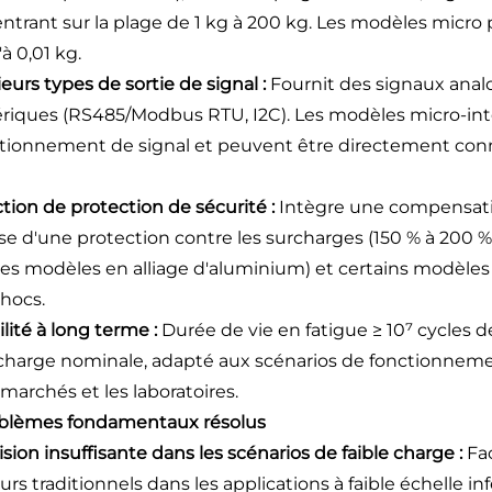
ntrant sur la plage de 1 kg à 200 kg. Les modèles micro 
à 0,01 kg.
ieurs types de sortie de signal :
Fournit des signaux analo
iques (RS485/Modbus RTU, I2C). Les modèles micro-int
tionnement de signal et peuvent être directement con
ction de protection de sécurité :
Intègre une compensati
se d'une protection contre les surcharges (150 % à 200 
les modèles en alliage d'aluminium) et certains modèle
chocs.
ilité à long terme :
Durée de vie en fatigue ≥ 10⁷ cycles 
charge nominale, adapté aux scénarios de fonctionneme
marchés et les laboratoires.
oblèmes fondamentaux résolus
ision insuffisante dans les scénarios de faible charge :
Fa
urs traditionnels dans les applications à faible échelle i