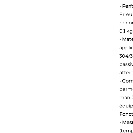
• Per
Erreu
perfo
0,1 kg
• Mat
applic
304/3
passi
attei
• Comp
perme
maniè
équip
Fonct
• Mes
(temp