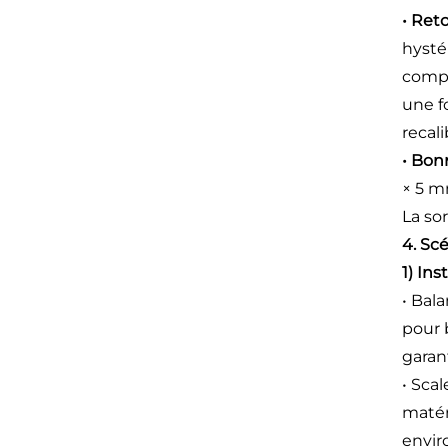
• Ret
hysté
compe
une f
recal
• Bonn
× 5 mm
La so
4. Sc
1) In
• Bal
pour 
garan
• Sca
matér
envir