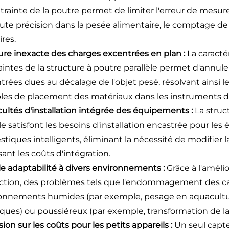
ntrainte de la poutre permet de limiter l'erreur de mesu
ute précision dans la pesée alimentaire, le comptage d
ires.
ure inexacte des charges excentrées en plan :
La caracté
aintes de la structure à poutre parallèle permet d'annul
trées dues au décalage de l'objet pesé, résolvant ainsi l
bles de placement des matériaux dans les instruments d
ficultés d'installation intégrée des équipements :
La struc
ble satisfont les besoins d'installation encastrée pour le
tiques intelligents, éliminant la nécessité de modifier 
sant les coûts d'intégration.
ble adaptabilité à divers environnements :
Grâce à l'améli
ction, des problèmes tels que l'endommagement des cap
onnements humides (par exemple, pesage en aquaculture)
ques) ou poussiéreux (par exemple, transformation de la f
sion sur les coûts pour les petits appareils :
Un seul capt