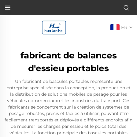
FR
fabricant de balances
d'essieu portables
Un fabricant de bascules portables représente une
entreprise spécialisée dans la conception, la production et
la distribution de solutions mobiles de pesage pour les
véhicules commerciaux et les industries du transport. Ces
fabricants se concentrent sur la création de systèmes de
pesage robustes, précis et faciles à utiliser, pouvant être
facilement transportés et déployés à différents endroits afin
de mesurer les charges par essieu et le poids total des
véhicules. La fonction principale des bascules portables