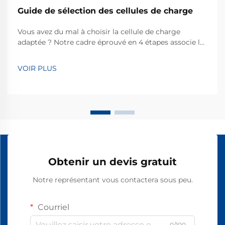
Guide de sélection des cellules de charge
Vous avez du mal à choisir la cellule de charge
adaptée ? Notre cadre éprouvé en 4 étapes associe le
type, la précision, l’environnement et le signal, évitant
ainsi les gaspillages financiers et les échecs de
VOIR PLUS
mesure. Obtenez dès maintenant des critères d’expert
pour le choix.
Obtenir un devis gratuit
Notre représentant vous contactera sous peu.
Courriel
0/100