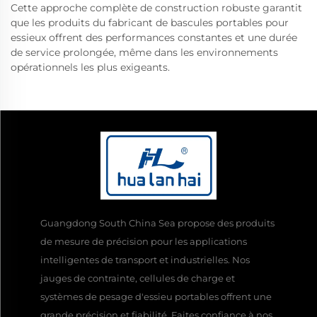
Cette approche complète de construction robuste garantit
que les produits du fabricant de bascules portables pour
essieux offrent des performances constantes et une durée
de service prolongée, même dans les environnements
opérationnels les plus exigeants.
Guangdong South China Sea propose des produits
de mesure de précision pour les applications
intelligentes de transport et industrielles. Nos
jauges de contrainte, cellules de charge et
systèmes de pesage d'essieu portables offrent une
grande précision et fiabilité. Faites confiance à nos