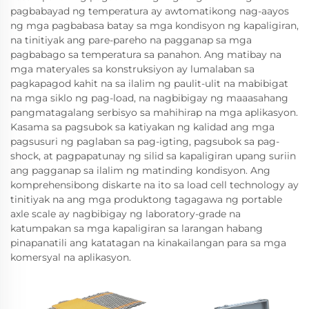
pagbabayad ng temperatura ay awtomatikong nag-aayos
ng mga pagbabasa batay sa mga kondisyon ng kapaligiran,
na tinitiyak ang pare-pareho na pagganap sa mga
pagbabago sa temperatura sa panahon. Ang matibay na
mga materyales sa konstruksiyon ay lumalaban sa
pagkapagod kahit na sa ilalim ng paulit-ulit na mabibigat
na mga siklo ng pag-load, na nagbibigay ng maaasahang
pangmatagalang serbisyo sa mahihirap na mga aplikasyon.
Kasama sa pagsubok sa katiyakan ng kalidad ang mga
pagsusuri ng paglaban sa pag-igting, pagsubok sa pag-
shock, at pagpapatunay ng silid sa kapaligiran upang suriin
ang pagganap sa ilalim ng matinding kondisyon. Ang
komprehensibong diskarte na ito sa load cell technology ay
tinitiyak na ang mga produktong tagagawa ng portable
axle scale ay nagbibigay ng laboratory-grade na
katumpakan sa mga kapaligiran sa larangan habang
pinapanatili ang katatagan na kinakailangan para sa mga
komersyal na aplikasyon.