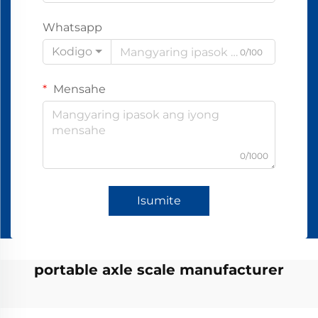
Whatsapp
Kodigo
0/100
Mensahe
0/1000
Isumite
portable axle scale manufacturer