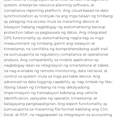
system, enterprise resource planning software, at
compliance reporting platform. Ang cloud-based na data
synchronization ay tinitiyak na ang mga talaan ng timbang
ay palaging ma-access mula sa maraming device at
lokasyon habang nagbibigay ng awtomatikong backup
protection laban sa pagkawala ng datos. Ang integrated
GPS functionality ay awtomatikong nagta-tag sa mga
measurement ng timbang gamit ang lokasyon at
timestamp, na lumilikha ng komprehensibong audit trail
na sumusuporta sa regulatory compliance at operational
analysis. Ang compatibility sa mobile application ay
nagbibigay-daan sa integrasyon ng smartphone at tablet,
na nag-e-enable ng remote monitoring, data retrieval, at
control sa system mula sa mga portable device. Ang
advanced na data logging capability ay nag-iimbak ng libo-
libong talaan ng timbang na may detalyadong
impormasyon ng transaksyon kabilang ang vehicle
identification, opisyales ng operator, timestamp, at
kalagayang pangkapaligiran. Ang export functionality ay
sumusuporta sa maraming file format kabilang ang CSV,
Excel, at PDF, na nagpapadali sa integrasyon sa accounting