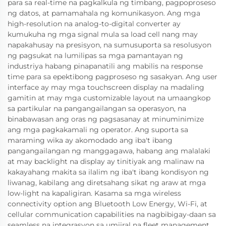
para sa real-time na pagkalkula ng timbang, pagpoproseso
ng datos, at pamamahala ng komunikasyon. Ang mga
high-resolution na analog-to-digital converter ay
kumukuha ng mga signal mula sa load cell nang may
napakahusay na presisyon, na sumusuporta sa resolusyon
ng pagsukat na lumilipas sa mga pamantayan ng
industriya habang pinapanatili ang mabilis na response
time para sa epektibong pagproseso ng sasakyan. Ang user
interface ay may mga touchscreen display na madaling
gamitin at may mga customizable layout na umaangkop
sa partikular na pangangailangan sa operasyon, na
binabawasan ang oras ng pagsasanay at minuminimize
ang mga pagkakamali ng operator. Ang suporta sa
maraming wika ay akomodado ang iba't ibang
pangangailangan ng manggagawa, habang ang malalaki
at may backlight na display ay tinitiyak ang malinaw na
kakayahang makita sa ilalim ng iba't ibang kondisyon ng
liwanag, kabilang ang diretsahang sikat ng araw at mga
low-light na kapaligiran. Kasama sa mga wireless
connectivity option ang Bluetooth Low Energy, Wi-Fi, at
cellular communication capabilities na nagbibigay-daan sa
seamless na integrasyon sa umiiral na fleet management