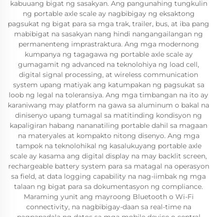
kabuuang bigat ng sasakyan. Ang pangunahing tungkulin
ng portable axle scale ay nagbibigay ng eksaktong
pagsukat ng bigat para sa mga trak, trailer, bus, at iba pang
mabibigat na sasakyan nang hindi nangangailangan ng
permanenteng imprastraktura. Ang mga modernong
kumpanya ng tagagawa ng portable axle scale ay
gumagamit ng advanced na teknolohiya ng load cell,
digital signal processing, at wireless communication
system upang matiyak ang katumpakan ng pagsukat sa
loob ng legal na toleransiya. Ang mga timbangan na ito ay
karaniwang may platform na gawa sa aluminum o bakal na
dinisenyo upang tumagal sa matitinding kondisyon ng
kapaligiran habang nananatiling portable dahil sa magaan
na materyales at kompakto nitong disenyo. Ang mga
tampok na teknolohikal ng kasalukuyang portable axle
scale ay kasama ang digital display na may backlit screen,
rechargeable battery system para sa matagal na operasyon
sa field, at data logging capability na nag-iimbak ng mga
talaan ng bigat para sa dokumentasyon ng compliance.
Maraming yunit ang mayroong Bluetooth o Wi-Fi
connectivity, na nagbibigay-daan sa real-time na