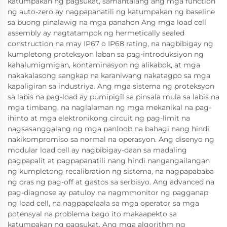
katumpakan ng pagsukat, samantalang ang mga function
ng auto-zero ay nagpapanatili ng katumpakan ng baseline
sa buong pinalawig na mga panahon Ang mga load cell
assembly ay nagtatampok ng hermetically sealed
construction na may IP67 o IP68 rating, na nagbibigay ng
kumpletong proteksyon laban sa pag-introduksiyon ng
kahalumigmigan, kontaminasyon ng alikabok, at mga
nakakalasong sangkap na karaniwang nakatagpo sa mga
kapaligiran sa industriya. Ang mga sistema ng proteksyon
sa labis na pag-load ay pumipigil sa pinsala mula sa labis na
mga timbang, na naglalaman ng mga mekanikal na pag-
ihinto at mga elektronikong circuit ng pag-limit na
nagsasanggalang ng mga panloob na bahagi nang hindi
nakikompromiso sa normal na operasyon. Ang disenyo ng
modular load cell ay nagbibigay-daan sa madaling
pagpapalit at pagpapanatili nang hindi nangangailangan
ng kumpletong recalibration ng sistema, na nagpapababa
ng oras ng pag-off at gastos sa serbisyo. Ang advanced na
pag-diagnose ay patuloy na nagmmonitor ng pagganap
ng load cell, na nagpapalaala sa mga operator sa mga
potensyal na problema bago ito makaapekto sa
katumpakan ng pagsukat. Ang mga algorithm ng