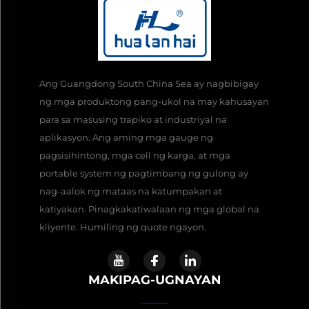
Ang Guangdong South China Sea ay nagbibigay
ng mga produktong pang-ukol na may kahusayan
para sa masusing trapiko at industriyal na
aplikasyon. Ang aming mga gauge ng
pagsisihintong, mga cell ng karga, at mga
portable system ng pagtimbang ng gulong ay
nag-aalok ng mataas na katumpakan at
katiyakan. Pinagkakatiwalaan ng mga global na
kliyente. Humiling ng quote ngayon.
MAKIPAG-UGNAYAN