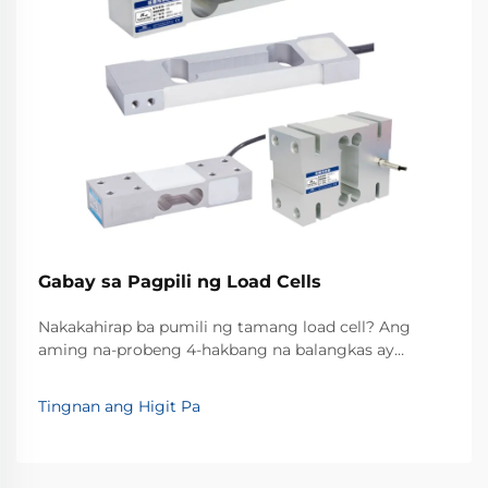
Gabay sa Pagpili ng Load Cells
Nakakahirap ba pumili ng tamang load cell? Ang
aming na-probeng 4-hakbang na balangkas ay
tumutugma sa uri, kahusayan, kapaligiran at signal—
upang maiwasan ang pagkawala ng pera at
Tingnan ang Higit Pa
pagkabigo sa pagsukat. Kumuha ng mga kriterya
para sa ekspertong pagpili ngayon.