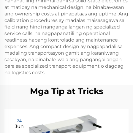
nananatiling minimal dahil sa solid-state electronics
at matibay na mechanical design, na binabawasan
ang ownership costs at pinapataas ang uptime. Ang
calibration procedures ay madalas maisasagawa sa
field nang hindi nangangailangan ng specialized
service calls, na nagpapanatili ng operational
readiness habang kontrolado ang maintenance
expenses. Ang compact design ay nagpapadali sa
madaling transportasyon gamit ang karaniwang
sasakyan, na binabale-wala ang pangangailangan
para sa specialized transport equipment o dagdag
na logistics costs.
Mga Tip at Tricks
24
Jun