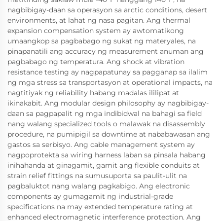
nagbibigay-daan sa operasyon sa arctic conditions, desert
environments, at lahat ng nasa pagitan. Ang thermal
expansion compensation system ay awtomatikong
umaangkop sa pagbabago ng sukat ng materyales, na
pinapanatili ang accuracy ng measurement anuman ang
pagbabago ng temperatura. Ang shock at vibration
resistance testing ay nagpapatunay sa pagganap sa ilalim
ng mga stress sa transportasyon at operational impacts, na
nagtitiyak ng reliability habang madalas ililipat at
ikinakabit. Ang modular design philosophy ay nagbibigay-
daan sa pagpapalit ng mga indibidwal na bahagi sa field
nang walang specialized tools o malawak na disassembly
procedure, na pumipigil sa downtime at nababawasan ang
gastos sa serbisyo. Ang cable management system ay
nagpoprotekta sa wiring harness laban sa pinsala habang
inihahanda at ginagamit, gamit ang flexible conduits at
strain relief fittings na sumusuporta sa paulit-ulit na
pagbaluktot nang walang pagkabigo. Ang electronic
components ay gumagamit ng industrial-grade
specifications na may extended temperature rating at
enhanced electromagnetic interference protection. Ang