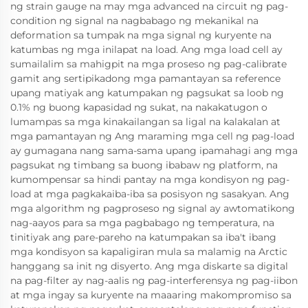
ng strain gauge na may mga advanced na circuit ng pag-
condition ng signal na nagbabago ng mekanikal na
deformation sa tumpak na mga signal ng kuryente na
katumbas ng mga inilapat na load. Ang mga load cell ay
sumailalim sa mahigpit na mga proseso ng pag-calibrate
gamit ang sertipikadong mga pamantayan sa reference
upang matiyak ang katumpakan ng pagsukat sa loob ng
0.1% ng buong kapasidad ng sukat, na nakakatugon o
lumampas sa mga kinakailangan sa ligal na kalakalan at
mga pamantayan ng Ang maraming mga cell ng pag-load
ay gumagana nang sama-sama upang ipamahagi ang mga
pagsukat ng timbang sa buong ibabaw ng platform, na
kumompensar sa hindi pantay na mga kondisyon ng pag-
load at mga pagkakaiba-iba sa posisyon ng sasakyan. Ang
mga algorithm ng pagproseso ng signal ay awtomatikong
nag-aayos para sa mga pagbabago ng temperatura, na
tinitiyak ang pare-pareho na katumpakan sa iba't ibang
mga kondisyon sa kapaligiran mula sa malamig na Arctic
hanggang sa init ng disyerto. Ang mga diskarte sa digital
na pag-filter ay nag-aalis ng pag-interferensya ng pag-iibon
at mga ingay sa kuryente na maaaring makompromiso sa