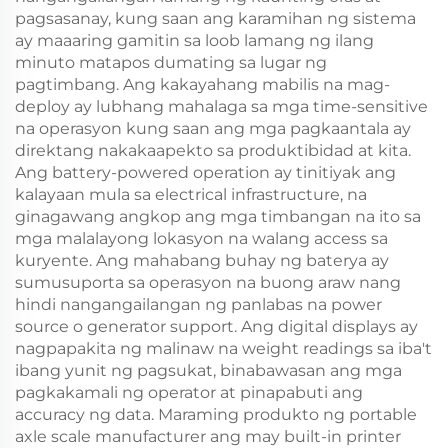
pagsasanay, kung saan ang karamihan ng sistema
ay maaaring gamitin sa loob lamang ng ilang
minuto matapos dumating sa lugar ng
pagtimbang. Ang kakayahang mabilis na mag-
deploy ay lubhang mahalaga sa mga time-sensitive
na operasyon kung saan ang mga pagkaantala ay
direktang nakakaapekto sa produktibidad at kita.
Ang battery-powered operation ay tinitiyak ang
kalayaan mula sa electrical infrastructure, na
ginagawang angkop ang mga timbangan na ito sa
mga malalayong lokasyon na walang access sa
kuryente. Ang mahabang buhay ng baterya ay
sumusuporta sa operasyon na buong araw nang
hindi nangangailangan ng panlabas na power
source o generator support. Ang digital displays ay
nagpapakita ng malinaw na weight readings sa iba't
ibang yunit ng pagsukat, binabawasan ang mga
pagkakamali ng operator at pinapabuti ang
accuracy ng data. Maraming produkto ng portable
axle scale manufacturer ang may built-in printer