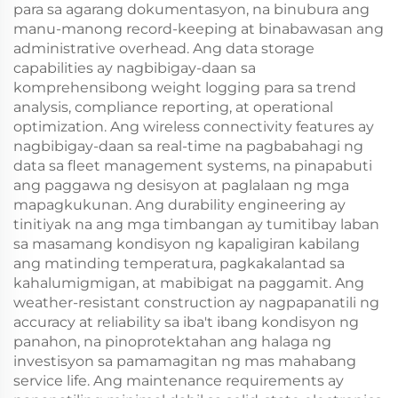
para sa agarang dokumentasyon, na binubura ang
manu-manong record-keeping at binabawasan ang
administrative overhead. Ang data storage
capabilities ay nagbibigay-daan sa
komprehensibong weight logging para sa trend
analysis, compliance reporting, at operational
optimization. Ang wireless connectivity features ay
nagbibigay-daan sa real-time na pagbabahagi ng
data sa fleet management systems, na pinapabuti
ang paggawa ng desisyon at paglalaan ng mga
mapagkukunan. Ang durability engineering ay
tinitiyak na ang mga timbangan ay tumitibay laban
sa masamang kondisyon ng kapaligiran kabilang
ang matinding temperatura, pagkakalantad sa
kahalumigmigan, at mabibigat na paggamit. Ang
weather-resistant construction ay nagpapanatili ng
accuracy at reliability sa iba't ibang kondisyon ng
panahon, na pinoprotektahan ang halaga ng
investisyon sa pamamagitan ng mas mahabang
service life. Ang maintenance requirements ay