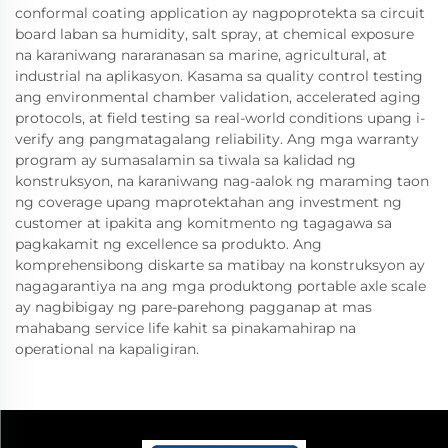
conformal coating application ay nagpoprotekta sa circuit
board laban sa humidity, salt spray, at chemical exposure
na karaniwang nararanasan sa marine, agricultural, at
industrial na aplikasyon. Kasama sa quality control testing
ang environmental chamber validation, accelerated aging
protocols, at field testing sa real-world conditions upang i-
verify ang pangmatagalang reliability. Ang mga warranty
program ay sumasalamin sa tiwala sa kalidad ng
konstruksyon, na karaniwang nag-aalok ng maraming taon
ng coverage upang maprotektahan ang investment ng
customer at ipakita ang komitmento ng tagagawa sa
pagkakamit ng excellence sa produkto. Ang
komprehensibong diskarte sa matibay na konstruksyon ay
nagagarantiya na ang mga produktong portable axle scale
ay nagbibigay ng pare-parehong pagganap at mas
mahabang service life kahit sa pinakamahirap na
operational na kapaligiran.