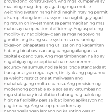
proyektong konstruksyon. Ang mga kumpanya ay
maaaring mag-deploy agad ng mga mobile
weighing system nang hindi naghihintay ng permit
o kumpletong konstruksyon, na nagbibigay agad
ng return on investment sa pamamagitan ng mas
mahusay na operational efficiency. Ang aspeto ng
mobility ay nagbibigay-daan sa mga negosyo na
gamitin ang iisang scale system sa maraming
lokasyon, pinapataas ang utilization ng kagamitan
habang binabawasan ang pangangailangan sa
capital expenditure. Ang mga timbangan na ito ay
nagbibigay ng exceptional na measurement
accuracy na sumusunod sa legal trade standards at
transportasyon regulasyon, tinitiyak ang pagsunod
sa weight restrictions at maiiwasan ang
mahahalagang multa o parusa. Ang precision ng
modernong portable axle scales ay katumbas ng
mga stationary installation habang nag-aalok ng
higit na flexibility para sa iba't ibang aplikasyon ng
pagtimbang. Ang setup procedures ay
nangangailangan lamang ng kaunting oras at