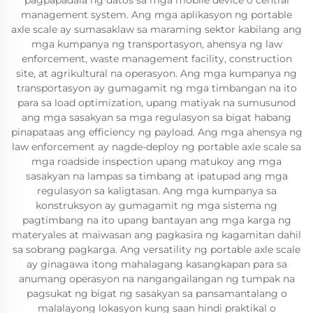
pagpapadala ng datos sa mga mobile device o central
management system. Ang mga aplikasyon ng portable
axle scale ay sumasaklaw sa maraming sektor kabilang ang
mga kumpanya ng transportasyon, ahensya ng law
enforcement, waste management facility, construction
site, at agrikultural na operasyon. Ang mga kumpanya ng
transportasyon ay gumagamit ng mga timbangan na ito
para sa load optimization, upang matiyak na sumusunod
ang mga sasakyan sa mga regulasyon sa bigat habang
pinapataas ang efficiency ng payload. Ang mga ahensya ng
law enforcement ay nagde-deploy ng portable axle scale sa
mga roadside inspection upang matukoy ang mga
sasakyan na lampas sa timbang at ipatupad ang mga
regulasyon sa kaligtasan. Ang mga kumpanya sa
konstruksyon ay gumagamit ng mga sistema ng
pagtimbang na ito upang bantayan ang mga karga ng
materyales at maiwasan ang pagkasira ng kagamitan dahil
sa sobrang pagkarga. Ang versatility ng portable axle scale
ay ginagawa itong mahalagang kasangkapan para sa
anumang operasyon na nangangailangan ng tumpak na
pagsukat ng bigat ng sasakyan sa pansamantalang o
malalayong lokasyon kung saan hindi praktikal o