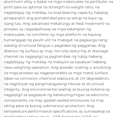
aluminum alloy o bakal na mga materyales na partikular na
pinili para sa optimal na strength-to-weight ratio, na
nagbibigay ng matibay na load-bearing capacity habang
pinapanatili ang portabilidad para sa setup na kaya ng
isang tao. Ang advanced metallurgy at heat treatment na
proseso ay nagpapahusay sa mga katangian ng
materyales, na lumilikha ng mga platform na kayang
tumanggap ng paulit-ulit na mabigat na pagkarga nang
walang structural fatigue o pagbaba ng pagganap. Ang
disenyo ng surface ay may non-slip texturing at drainage
channel na nagpipigil sa pagtambak ng tubig habang
nagbibigay ng matibay na traksyon sa sasakyan habang
nasa weighing operation. Ang powder coating o anodizing
na mga proseso ay nagpoprotekta sa mga metal surface
laban sa corrosion, chemical exposure, at UV degradation,
na nagtitiyak ng pangmatagalang hitsura at structural
integrity. Ang environmental sealing sa buong sistema ay
nagpipigil sa pagpasok ng kahalumigmigan sa electronic
components, na may gasket-sealed enclosures na may
rating para sa buong submersion protection. Ang
temperature performance specifications ay sumasakop sa
matitinding saklaw mula -40°F hanggang 140°F, na