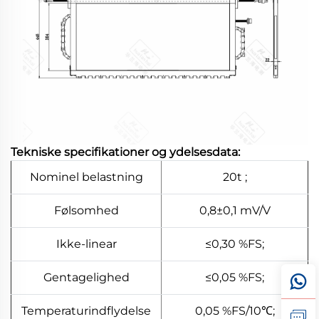
Tekniske specifikationer og ydelsesdata:
Nominel belastning
20t ;
Følsomhed
0,8±0,1 mV/V
Ikke-linear
≤0,30 %FS;
Gentagelighed
≤0,05 %FS;
Temperaturindflydelse
0,05 %FS/10℃;