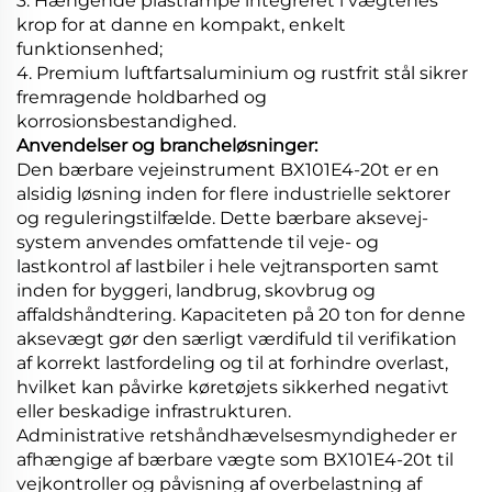
3. Hængende plastrampe integreret i vægtenes
krop for at danne en kompakt, enkelt
funktionsenhed;
4. Premium luftfartsaluminium og rustfrit stål sikrer
fremragende holdbarhed og
korrosionsbestandighed.
Anvendelser og brancheløsninger:
Den bærbare vejeinstrument BX101E4-20t er en
alsidig løsning inden for flere industrielle sektorer
og reguleringstilfælde. Dette bærbare aksevej-
system anvendes omfattende til veje- og
lastkontrol af lastbiler i hele vejtransporten samt
inden for byggeri, landbrug, skovbrug og
affaldshåndtering. Kapaciteten på 20 ton for denne
aksevægt gør den særligt værdifuld til verifikation
af korrekt lastfordeling og til at forhindre overlast,
hvilket kan påvirke køretøjets sikkerhed negativt
eller beskadige infrastrukturen.
Administrative retshåndhævelsesmyndigheder er
afhængige af bærbare vægte som BX101E4-20t til
vejkontroller og påvisning af overbelastning af