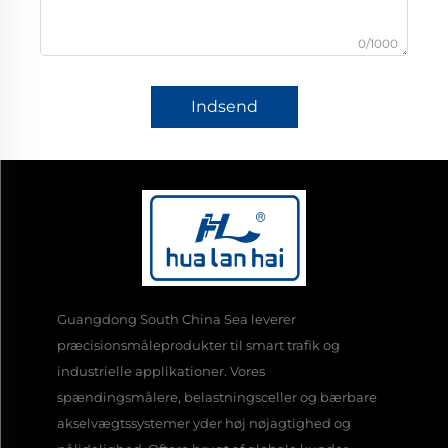
0/1000
Indsend
Guangdong South China Sea leverer
præcisionsmåleprodukter til smart trafik og
industrielle applikationer. Vores
spændingsmålere, belastningsceller og bærbare
akselvægtssystemer yder høj nøjagtighed og