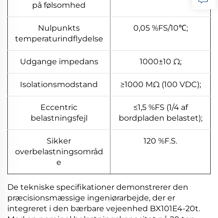
på følsomhed
Nulpunkts
0,05 %FS/10℃;
temperaturindflydelse
Udgange impedans
1000±10 Ω;
Isolationsmodstand
≥1000 MΩ (100 VDC);
Eccentric
≤1,5 %FS (1/4 af
belastningsfejl
bordpladen belastet);
Sikker
120 %F.S.
overbelastningsområd
e
De tekniske specifikationer demonstrerer den
præcisionsmæssige ingeniørarbejde, der er
integreret i den bærbare vejeenhed BX101E4-20t.