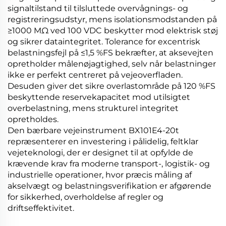
signaltilstand til tilsluttede overvågnings- og
registreringsudstyr, mens isolationsmodstanden på
≥1000 MΩ ved 100 VDC beskytter mod elektrisk støj
og sikrer dataintegritet. Tolerance for excentrisk
belastningsfejl på ≤1,5 %FS bekræfter, at aksevejten
opretholder målenøjagtighed, selv når belastninger
ikke er perfekt centreret på vejeoverfladen.
Desuden giver det sikre overlastområde på 120 %FS
beskyttende reservekapacitet mod utilsigtet
overbelastning, mens strukturel integritet
opretholdes.
Den bærbare vejeinstrument BX101E4-20t
repræsenterer en investering i pålidelig, feltklar
vejeteknologi, der er designet til at opfylde de
krævende krav fra moderne transport-, logistik- og
industrielle operationer, hvor præcis måling af
akselvægt og belastningsverifikation er afgørende
for sikkerhed, overholdelse af regler og
driftseffektivitet.