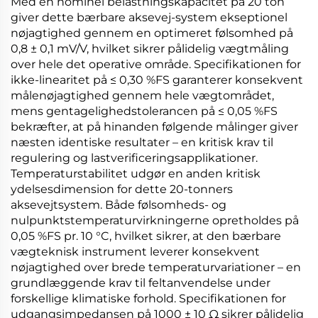
Med en nominel belastningskapacitet på 20 ton
giver dette bærbare aksevej-system ekseptionel
nøjagtighed gennem en optimeret følsomhed på
0,8 ± 0,1 mV/V, hvilket sikrer pålidelig vægtmåling
over hele det operative område. Specifikationen for
ikke-linearitet på ≤ 0,30 %FS garanterer konsekvent
målenøjagtighed gennem hele vægtområdet,
mens gentagelighedstolerancen på ≤ 0,05 %FS
bekræfter, at på hinanden følgende målinger giver
næsten identiske resultater – en kritisk krav til
regulering og lastverificeringsapplikationer.
Temperaturstabilitet udgør en anden kritisk
ydelsesdimension for dette 20-tonners
aksevejtsystem. Både følsomheds- og
nulpunktstemperaturvirkningerne opretholdes på
0,05 %FS pr. 10 °C, hvilket sikrer, at den bærbare
vægteknisk instrument leverer konsekvent
nøjagtighed over brede temperaturvariationer – en
grundlæggende krav til feltanvendelse under
forskellige klimatiske forhold. Specifikationen for
udgangsimpedansen på 1000 ± 10 Ω sikrer pålidelig