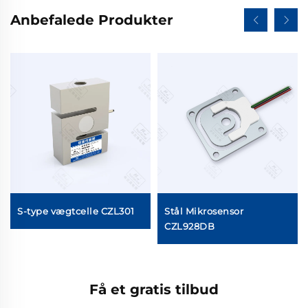
Anbefalede Produkter
målelegeme
S-type vægtcelle CZL301
Stål Mikrosensor
CZL928DB
Få et gratis tilbud