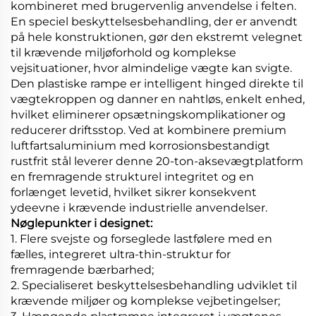
kombineret med brugervenlig anvendelse i felten.
En speciel beskyttelsesbehandling, der er anvendt
på hele konstruktionen, gør den ekstremt velegnet
til krævende miljøforhold og komplekse
vejsituationer, hvor almindelige vægte kan svigte.
Den plastiske rampe er intelligent hinged direkte til
vægtekroppen og danner en nahtløs, enkelt enhed,
hvilket eliminerer opsætningskomplikationer og
reducerer driftsstop. Ved at kombinere premium
luftfartsaluminium med korrosionsbestandigt
rustfrit stål leverer denne 20-ton-aksevægtplatform
en fremragende strukturel integritet og en
forlænget levetid, hvilket sikrer konsekvent
ydeevne i krævende industrielle anvendelser.
Nøglepunkter i designet:
1. Flere svejste og forseglede lastfølere med en
fælles, integreret ultra-thin-struktur for
fremragende bærbarhed;
2. Specialiseret beskyttelsesbehandling udviklet til
krævende miljøer og komplekse vejbetingelser;