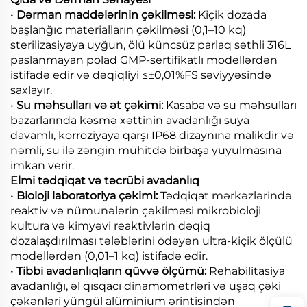
•
Dərman maddələrinin çəkilməsi:
Kiçik dozada
başlanğıc materialların çəkilməsi (0,1–10 kq)
sterilizasiyaya uyğun, ölü küncsüz parlaq səthli 316L
paslanmayan polad GMP-sertifikatlı modellərdən
istifadə edir və dəqiqliyi ≤±0,01%FS səviyyəsində
saxlayır.
•
Su məhsulları və ət çəkimi:
Kasaba və su məhsulları
bazarlarında kəsmə xəttinin avadanlığı suya
davamlı, korroziyaya qarşı IP68 dizaynına malikdir və
nəmli, su ilə zəngin mühitdə birbaşa yuyulmasına
imkan verir.
Elmi tədqiqat və təcrübi avadanlıq
•
Bioloji laboratoriya çəkimi:
Tədqiqat mərkəzlərində
reaktiv və nümunələrin çəkilməsi mikrobioloji
kultura və kimyəvi reaktivlərin dəqiq
dozalaşdırılması tələblərini ödəyən ultra-kiçik ölçülü
modellərdən (0,01–1 kq) istifadə edir.
•
Tibbi avadanlıqların qüvvə ölçümü:
Rehabilitasiya
avadanlığı, əl qısqacı dinamometrləri və uşaq çəki
çəkənləri yüngül alüminium ərintisindən