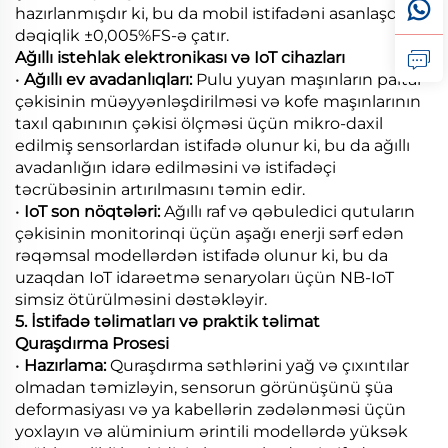
hazırlanmışdır ki, bu da mobil istifadəni asanlaşdırır;
dəqiqlik ±0,005%FS-ə çatır.
Ağıllı istehlak elektronikası və IoT cihazları
•
Ağıllı ev avadanlıqları:
Pulu yuyan maşınların paltar
çəkisinin müəyyənləşdirilməsi və kofe maşınlarının
taxıl qabınının çəkisi ölçməsi üçün mikro-daxil
edilmiş sensorlardan istifadə olunur ki, bu da ağıllı
avadanlığın idarə edilməsini və istifadəçi
təcrübəsinin artırılmasını təmin edir.
•
IoT son nöqtələri:
Ağıllı raf və qəbuledici qutuların
çəkisinin monitorinqi üçün aşağı enerji sərf edən
rəqəmsal modellərdən istifadə olunur ki, bu da
uzaqdan IoT idarəetmə senaryoları üçün NB-IoT
simsiz ötürülməsini dəstəkləyir.
5. İstifadə təlimatları və praktik təlimat
Quraşdırma Prosesi
•
Hazırlama:
Quraşdırma səthlərini yağ və çıxıntılar
olmadan təmizləyin, sensorun görünüşünü şüa
deformasiyası və ya kabellərin zədələnməsi üçün
yoxlayın və alüminium ərintili modellərdə yüksək