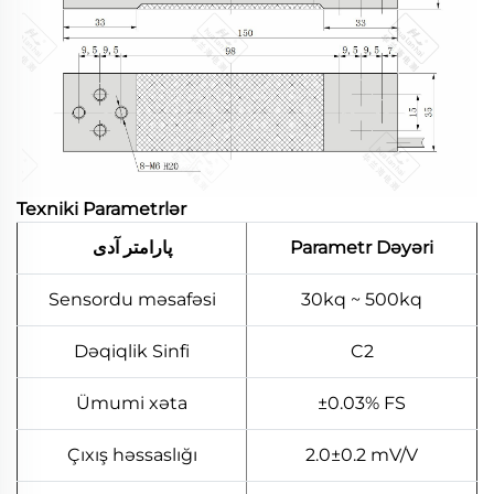
Texniki Parametrlər
پارامتر آدی
Parametr Dəyəri
Sensordu məsafəsi
30kq ~ 500kq
Dəqiqlik Sinfi
C2
Ümumi xəta
±0.03% FS
Çıxış həssaslığı
2.0±0.2 mV/V