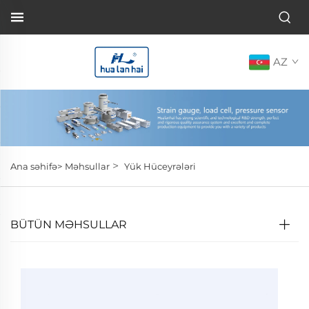
AZ
>
Ana səhifə>
Məhsullar
Yük Hüceyrələri
BÜTÜN MƏHSULLAR