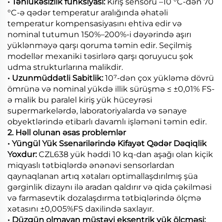
• Təhlükəsizlik funksiyası:
Kiriş sensoru –10 °C-dən 70
°C-ə qədər temperatur aralığında əhatəli
temperatur kompensasiyasını ehtiva edir və
nominal tutumun 150%–200%-i dəyərində aşırı
yüklənməyə qarşı qoruma təmin edir. Seçilmiş
modellər mexaniki təsirlərə qarşı qoruyucu şok
udma strukturlarına malikdir.
• Uzunmüddətli Sabitlik:
10⁷-dən çox yükləmə dövrü
ömrünə və nominal yükdə illik sürüşmə ≤ ±0,01% FS-
ə malik bu paralel kiriş yük hüceyrəsi
supermarkelərdə, laboratoriyalarda və sənaye
obyektlərində etibarlı davamlı işləməni təmin edir.
2. Həll olunan əsas problemlər
• Yüngül Yük Ssenarilərində Kifayət Qədər Dəqiqlik
Yoxdur:
CZL638 yük həddi 10 kq-dan aşağı olan kiçik
miqyaslı tətbiqlərdə ənənəvi sensorlardan
qaynaqlanan artıq xətaları optimallaşdırılmış şüa
gərginlik dizaynı ilə aradan qaldırır və qida çəkilməsi
və farmasevtik dozalaşdırma tətbiqlərində ölçmə
xətasını ±0,005%FS daxilində saxlayır.
• Düzgün olmayan müstəvi eksentrik yük ölçməsi: