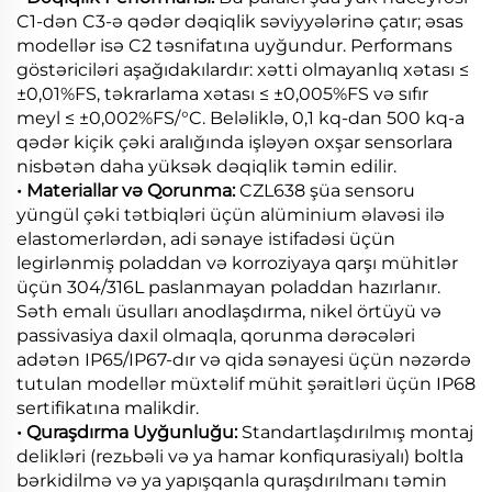
C1-dən C3-ə qədər dəqiqlik səviyyələrinə çatır; əsas
modellər isə C2 təsnifatına uyğundur. Performans
göstəriciləri aşağıdakılardır: xətti olmayanlıq xətası ≤
±0,01%FS, təkrarlama xətası ≤ ±0,005%FS və sıfır
meyl ≤ ±0,002%FS/°C. Beləliklə, 0,1 kq-dan 500 kq-a
qədər kiçik çəki aralığında işləyən oxşar sensorlara
nisbətən daha yüksək dəqiqlik təmin edilir.
• Materiallar və Qorunma:
CZL638 şüa sensoru
yüngül çəki tətbiqləri üçün alüminium əlavəsi ilə
elastomerlərdən, adi sənaye istifadəsi üçün
legirlənmiş poladdan və korroziyaya qarşı mühitlər
üçün 304/316L paslanmayan poladdan hazırlanır.
Səth emalı üsulları anodlaşdırma, nikel örtüyü və
passivasiya daxil olmaqla, qorunma dərəcələri
adətən IP65/IP67-dır və qida sənayesi üçün nəzərdə
tutulan modellər müxtəlif mühit şəraitləri üçün IP68
sertifikatına malikdir.
• Quraşdırma Uyğunluğu:
Standartlaşdırılmış montaj
delikləri (rezьbəli və ya hamar konfiqurasiyalı) boltla
bərkidilmə və ya yapışqanla quraşdırılmanı təmin