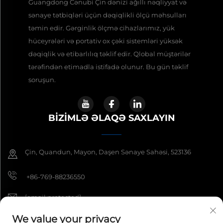
Guangdong Cənubi Çin dənizi ağıllı nəqliyyat və
sənaye tətbiqləri üçün dəqiqlikli ölçü məhsulları
təmin edir. Gərginlik ölçmə cihazlarımız, yük
hüceyrələri və portativ ox çəki sistemləri yüksək
dəqiqlik və etibarlılıq təklif edir. Qlobal müştərilər
tərəfindən etimadla istifadə olunur. Bu gün təklif
soruşun.
BIZIMLƏ ƏLAQƏ SAXLAYIN
Çin, Quandun, Mayon, Daşen Sənaye Sahəsi, 523136
+86-769-88236550
[email protected]
We value your privacy