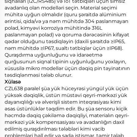
siqnalları (I2C/RS485) və IoT tətbiqləri üçün simsiz
avadanlıq olan modelləri seçin. Material seçimi
mühitə uyğun olmalıdır (quru şəraitdə alüminium
ərintisi, qida/və ya nəm mühitdə 304 paslanmayan
polad, kimyəvi korroziya mühitində 316L
paslanmayan polad) və qoruma dərəcəsinin kifayət
qədər olduğunu təsdiqləyin (daxili şəraitdə ≥IP65,
nəm mühitdə ≥IP67, sualtı tətbiqlər üçün ≥IP68).
Quraşdırma uyğunluğunu və idarəetmə
qurğusunun siqnal tipinin uyğunluğunu yoxlayın,
xüsusilə mikro modellər üçün dəqiq pin təyinatının
təsdiqlənməsi tələb olunur.
Xülasə
CZL638 paralel şüa yük hüceyrəsi yüngül yük üçün
yüksək dəqiqlik, üstün müstəvi qeyri-mərkəzi yük
dayanıqlılığı və əlverişli sistem inteqrasiyası kimi
əsas üstünlüklər təqdim edir. Bu şüa sensoru kiçik
həcmdə dəqiq çəkiləmə dəqiqliyi, materialın qeyri-
mərkəzi yük kompensasiyası və avadanlığın daxil
edilmiş quraşdırılması tələbləri kimi vacib
problemləri həll edir və sadə istismar, təmir tələb