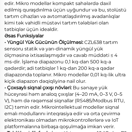
edir. Mikro modellər kompakt sahələrdə daxil
edilmiş quraşdırılma üçün uyğundur və bu, stolüstü
tartım cihazları və avtomatlaşdırılmış avadanlıqlar
kimi tək vahidli müstəvi tartım tələbləri olan
tətbiqlər üçün idealdir.
Əsas Funksiyalar
• Yüngül Yük Gücünün Ölçülməsi:
CZL638 tartım
sensoru statik və yarı-dinamik yüngül yük
ölçməsinə ixtisaslaşmışdır və cavab müddəti ≤ 4
ms-dir. İşləmə diapazonu 0,1 kq-dan 500 kq-a
qədərdir; adi tətbiqlər 1 kq-dan 200 kq-a qədər
diapazonda toplanır. Mikro modellər 0,01 kq-lik ultra
kiçik diapazon dəqiqliyinə nail olur.
• Çoxsaylı siqnal çıxışı növləri:
Bu sənaye yük
hüceyrəsi həm analoq çıxışlar (4–20 mA, 0–3 V, 0–5
V), həm də rəqəmsal siqnallar (RS485/Modbus RTU,
I2C) təmin edir. Mikrointellektual modellər siqnal
emalı modullarını inteqrasiya edir və orta çevirmə
elektronikası olmadan mikrokontrollerlərə və IoT
platformalarına birbaşa qoşulmağa imkan verir.