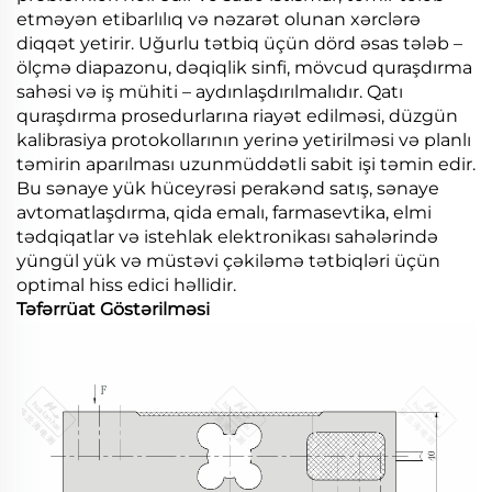
etməyən etibarlılıq və nəzarət olunan xərclərə
diqqət yetirir. Uğurlu tətbiq üçün dörd əsas tələb –
ölçmə diapazonu, dəqiqlik sinfi, mövcud quraşdırma
sahəsi və iş mühiti – aydınlaşdırılmalıdır. Qatı
quraşdırma prosedurlarına riayət edilməsi, düzgün
kalibrasiya protokollarının yerinə yetirilməsi və planlı
təmirin aparılması uzunmüddətli sabit işi təmin edir.
Bu sənaye yük hüceyrəsi perakənd satış, sənaye
avtomatlaşdırma, qida emalı, farmasevtika, elmi
tədqiqatlar və istehlak elektronikası sahələrində
yüngül yük və müstəvi çəkiləmə tətbiqləri üçün
optimal hiss edici həllidir.
Təfərrüat Göstərilməsi