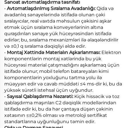
Sanoat avtomatlaşdırma təsnifatı
•
Avtomatlaşdırılmış Sıralama Avadanlığı:
Qida və
avadanlıq sənayelərində istifadə olunan çəki
sıralayıcılar, real vaxtda məhsulun çəkisini aşkar
etmək üçün sıralama konveyerlərinin altına
quraşdırılan sənaye yük hüceyrəsindən istifadə
edirlər; bu, sıralama mexanizmləri ilə əlaqələndirilir
və ±0,1 q sıralama dəqiqliyi əldə edir.
•
Montaj Xəttində Materialın Aşkarlanması:
Elektron
komponentlərin montaj xətlərində bu yük
hüceyrəsi material çatışmazlığını aşkarlamaq üçün
istifadə olunur; mobil telefon batareyaları kimi
komponentlərin yoxluğunu tartma yolu ilə
müəyyən edir və cavab müddəti ≤4 ms-dir ki, bu da
yüksək sürətli istehsal üçün uyğundur.
•
Sayısal Qablaşdırma Nəzarəti:
Kiçik hissəcik və toz
qablaşdırma maşınları C2 dəqiqlik modellərindən
istifadə edir ki, bu da hər çantaya düşən çəkinin
xətasının ≤±0,2% olması və metroloji sertifikat
standartlarına uyğunluğunu təmin edir.
Qida və Dərman Sənayesi