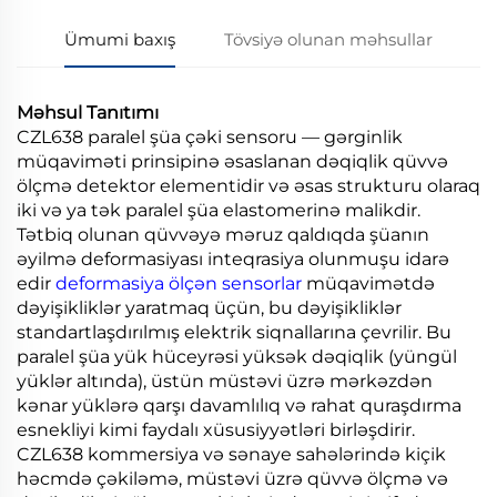
Ümumi baxış
Tövsiyə olunan məhsullar
Məhsul Tanıtımı
CZL638 paralel şüa çəki sensoru — gərginlik
müqaviməti prinsipinə əsaslanan dəqiqlik qüvvə
ölçmə detektor elementidir və əsas strukturu olaraq
iki və ya tək paralel şüa elastomerinə malikdir.
Tətbiq olunan qüvvəyə məruz qaldıqda şüanın
əyilmə deformasiyası inteqrasiya olunmuşu idarə
edir
deformasiya ölçən sensorlar
müqavimətdə
dəyişikliklər yaratmaq üçün, bu dəyişikliklər
standartlaşdırılmış elektrik siqnallarına çevrilir. Bu
paralel şüa yük hüceyrəsi yüksək dəqiqlik (yüngül
yüklər altında), üstün müstəvi üzrə mərkəzdən
kənar yüklərə qarşı davamlılıq və rahat quraşdırma
esnekliyi kimi faydalı xüsusiyyətləri birləşdirir.
CZL638 kommersiya və sənaye sahələrində kiçik
həcmdə çəkiləmə, müstəvi üzrə qüvvə ölçmə və