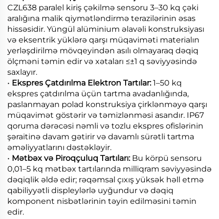
CZL638 paralel kiriş çəkilmə sensoru 3–30 kq çəki
aralığına malik qiymətləndirmə terazilərinin əsas
hissəsidir. Yüngül alüminium əlavəli konstruksiyası
və eksentrik yüklərə qarşı müqaviməti materialın
yerləşdirilmə mövqeyindən asılı olmayaraq dəqiq
ölçməni təmin edir və xətaları ≤±1 q səviyyəsində
saxlayır.
•
Ekspres Çatdırılma Elektron Tartılar:
1–50 kq
ekspres çatdırılma üçün tartma avadanlığında,
paslanmayan polad konstruksiya çirklənməyə qarşı
müqavimət göstərir və təmizlənməsi asandır. IP67
qoruma dərəcəsi nəmli və tozlu ekspres ofislərinin
şəraitinə davam gətirir və davamlı sürətli tartma
əməliyyatlarını dəstəkləyir.
•
Mətbəx və Piroqçuluq Tartıları:
Bu körpü sensoru
0,01–5 kq mətbəx tartılarında milliqram səviyyəsində
dəqiqlik əldə edir; rəqəmsal çıxış yüksək həll etmə
qabiliyyətli displeylərlə uyğundur və dəqiq
komponent nisbətlərinin təyin edilməsini təmin
edir.