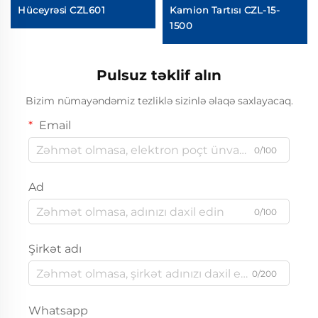
Hüceyrəsi CZL601
Kamion Tartısı CZL-15-
1500
Pulsuz təklif alın
Bizim nümayəndəmiz tezliklə sizinlə əlaqə saxlayacaq.
Email
0/100
Ad
0/100
Şirkət adı
0/200
Whatsapp