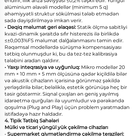
endirir; illik arıza səviyyəsi ≤0,2% təşkil edir. Yüngül
alüminium əlavəli modellər (minimum 5 q)
əhəmiyyətli struktur sökülməsi tələb etmədən
sadə dəyişdirilməyə imkan verir.
• Dəqiq məlumat geri əlaqəsi:
Statik ölçmə sabitliyi
kvazi-dinamik şəraitdə sıfır histerezis ilə birlikdə
≤±0,003%FS məlumat dalğalanmasını təmin edir.
Rəqəmsal modellərdə sürüşmə kompensasiyası
tətbiq olunmuşdur ki, bu da tez-tez kalibrasiya
tələbini aradan qaldırır.
• Yaxşı inteqrasiya və uyğunluq:
Mikro modellər 20
mm × 10 mm × 5 mm ölçüsünə qədər kiçildilə bilər
və akustik cihazların içərisinə görünməz şəkildə
yerləşdirilə bilər; beləliklə, estetik görünüşə heç bir
təsir göstərmir. Siqnal çıxışları ən geniş yayılmış
idarəetmə qurğuları ilə uyumludur və pərəkəndə
qoşulma (Plug and Play) üçün problem yaratmadan
istifadəyə hazır haldadır.
4. Tipik Tətbiq Sahələri
Mülki və ticari yüngül yük çəkilmə cihazları
•
Supermarket qiymətləndirmə çəkilmə teraziləri: