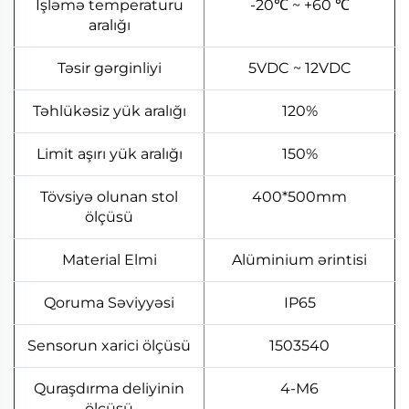
İşləmə temperaturu
-20℃ ~ +60 ℃
aralığı
Təsir gərginliyi
5VDC ~ 12VDC
Təhlükəsiz yük aralığı
120%
Limit aşırı yük aralığı
150%
Tövsiyə olunan stol
400*500mm
ölçüsü
Material Elmi
Alüminium ərintisi
Qoruma Səviyyəsi
IP65
Sensorun xarici ölçüsü
1503540
Quraşdırma deliyinin
4-M6
ölçüsü