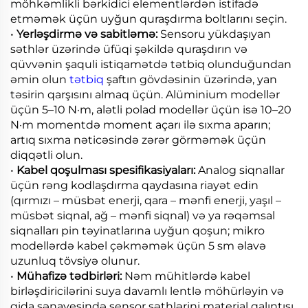
möhkəmlikli bərkidici elementlərdən istifadə
etməmək üçün uyğun quraşdırma boltlarını seçin.
•
Yerləşdirmə və sabitləmə:
Sensoru yükdaşıyan
səthlər üzərində üfüqi şəkildə quraşdırın və
qüvvənin şaquli istiqamətdə tətbiq olunduğundan
əmin olun
tətbiq
şaftın gövdəsinin üzərində, yan
təsirin qarşısını almaq üçün. Alüminium modellər
üçün 5–10 N·m, alətli polad modellər üçün isə 10–20
N·m momentdə moment açarı ilə sıxma aparın;
artıq sıxma nəticəsində zərər görməmək üçün
diqqətli olun.
•
Kabel qoşulması spesifikasiyaları:
Analog siqnallar
üçün rəng kodlaşdırma qaydasına riayət edin
(qırmızı – müsbət enerji, qara – mənfi enerji, yaşıl –
müsbət siqnal, ağ – mənfi siqnal) və ya rəqəmsal
siqnalları pin təyinatlarına uyğun qoşun; mikro
modellərdə kabel çəkməmək üçün 5 sm əlavə
uzunluq tövsiyə olunur.
•
Mühafizə tədbirləri:
Nəm mühitlərdə kabel
birləşdiricilərini suya davamlı lentlə möhürləyin və
qida sənayesində sensor səthlərini material qalıntısı