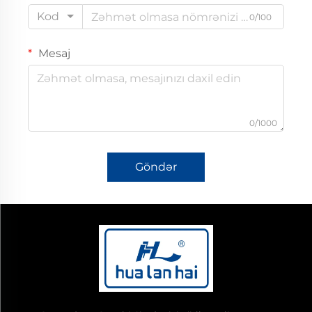
Kod
0/100
Mesaj
0/1000
Göndər