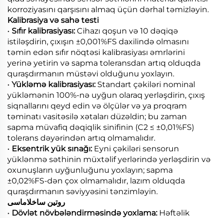
korroziyasını qarşısını almaq üçün dərhal təmizləyin.
Kalibrasiya və sahə testi
•
Sıfır kalibrasiyası:
Cihazı qoşun və 10 dəqiqə
istiləşdirin, çıxışın ±0,001%FS daxilində olmasını
təmin edən sıfır nöqtəsi kalibrasiyası əmrlərini
yerinə yetirin və sapma toleransdan artıq olduqda
quraşdırmanın müstəvi olduğunu yoxlayın.
•
Yükləmə kalibrasiyası:
Standart çəkiləri nominal
yükləmənin 100%-nə uyğun olaraq yerləşdirin, çıxış
siqnallarını qeyd edin və ölçülər və ya proqram
təminatı vasitəsilə xətaları düzəldin; bu zaman
sapma müvafiq dəqiqlik sinifinin (C2 ≤ ±0,01%FS)
tolerans dəyərindən artıq olmamalıdır.
•
Eksentrik yük sınağı:
Eyni çəkiləri sensorun
yüklənmə səthinin müxtəlif yerlərində yerləşdirin və
oxunuşların uyğunluğunu yoxlayın; sapma
±0,02%FS-dən çox olmamalıdır, lazım olduqda
quraşdırmanın səviyyəsini tənzimləyin.
روتین ساخلاماسی
•
Dövlət növbələndirməsində yoxlama:
Həftəlik