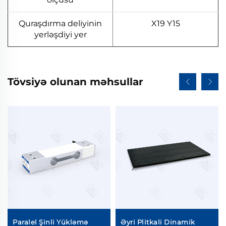
Quraşdırma deliyinin
X19 Y15
yerləşdiyi yer
Tövsiyə olunan məhsullar
Paralel Şinli Yükləmə
Əyri Plitkali Dinamik