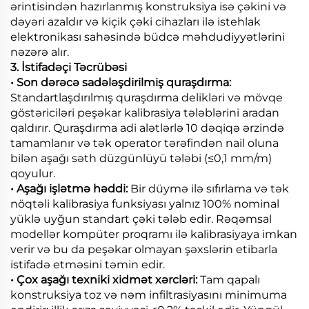
ərintisindən hazırlanmış konstruksiya isə çəkini və
dəyəri azaldır və kiçik çəki cihazları ilə istehlak
elektronikası sahəsində büdcə məhdudiyyətlərini
nəzərə alır.
3. İstifadəçi Təcrübəsi
• Son dərəcə sadələşdirilmiş quraşdırma:
Standartlaşdırılmış quraşdırma delikləri və mövqe
göstəriciləri peşəkar kalibrasiya tələblərini aradan
qaldırır. Quraşdırma adi alətlərlə 10 dəqiqə ərzində
tamamlanır və tək operator tərəfindən nail oluna
bilən aşağı səth düzgünlüyü tələbi (≤0,1 mm/m)
qoyulur.
• Aşağı işlətmə həddi:
Bir düymə ilə sıfırlama və tək
nöqtəli kalibrasiya funksiyası yalnız 100% nominal
yüklə uyğun standart çəki tələb edir. Rəqəmsal
modellər kompüter proqramı ilə kalibrasiyaya imkan
verir və bu da peşəkar olmayan şəxslərin etibarla
istifadə etməsini təmin edir.
• Çox aşağı texniki xidmət xərcləri:
Tam qapalı
konstruksiya toz və nəm infiltrasiyasını minimuma