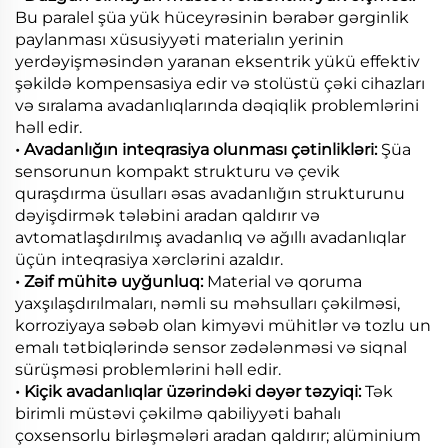
Bu paralel şüa yük hüceyrəsinin bərabər gərginlik
paylanması xüsusiyyəti materialın yerinin
yerdəyişməsindən yaranan eksentrik yükü effektiv
şəkildə kompensasiya edir və stolüstü çəki cihazları
və sıralama avadanlıqlarında dəqiqlik problemlərini
həll edir.
• Avadanlığın inteqrasiya olunması çətinlikləri:
Şüa
sensorunun kompakt strukturu və çevik
quraşdırma üsulları əsas avadanlığın strukturunu
dəyişdirmək tələbini aradan qaldırır və
avtomatlaşdırılmış avadanlıq və ağıllı avadanlıqlar
üçün inteqrasiya xərclərini azaldır.
• Zəif mühitə uyğunluq:
Material və qoruma
yaxşılaşdırılmaları, nəmli su məhsulları çəkilməsi,
korroziyaya səbəb olan kimyəvi mühitlər və tozlu un
emalı tətbiqlərində sensor zədələnməsi və siqnal
sürüşməsi problemlərini həll edir.
• Kiçik avadanlıqlar üzərindəki dəyər təzyiqi:
Tək
birimli müstəvi çəkilmə qabiliyyəti bahalı
çoxsensorlu birləşmələri aradan qaldırır; alüminium