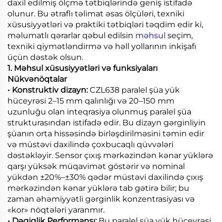
daxil edilmiş ölçmə tətbiqlərində geniş istifadə
olunur. Bu ətraflı təlimat əsas ölçüləri, texniki
xüsusiyyətləri və praktiki tətbiqləri təqdim edir ki,
məlumatlı qərarlar qəbul edilsin
məhsul
seçim,
texniki qiymətləndirmə və həll yollarının inkişafı
üçün dəstək olsun.
1. Məhsul xüsusiyyətləri və funksiyaları
Nükvənöqtalar
• Konstruktiv dizayn:
CZL638 paralel şüa yük
hüceyrəsi 2–15 mm qalınlığı və 20–150 mm
uzunluğu olan inteqrasiya olunmuş paralel şüa
strukturasından istifadə edir. Bu dizayn gərginliyin
şüanın orta hissəsində birləşdirilməsini təmin edir
və müstəvi daxilində çoxbucaqlı qüvvələri
dəstəkləyir. Sensor çıxış mərkəzindən kənar yüklərə
qarşı yüksək müqavimət göstərir və nominal
yükdən ±20%–±30% qədər müstəvi daxilində çıxış
mərkəzindən kənar yüklərə tab gətirə bilir; bu
zaman əhəmiyyətli gərginlik konzentrasiyası və
«kor» nöqtələri yaranmır.
• Dəqiqlik Performansı:
Bu paralel şüa yük hüceyrəsi