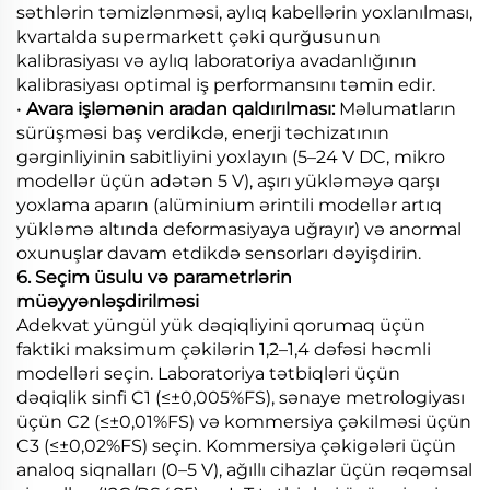
səthlərin təmizlənməsi, aylıq kabellərin yoxlanılması,
kvartalda supermarkett çəki qurğusunun
kalibrasiyası və aylıq laboratoriya avadanlığının
kalibrasiyası optimal iş performansını təmin edir.
•
Avara işləmənin aradan qaldırılması:
Məlumatların
sürüşməsi baş verdikdə, enerji təchizatının
gərginliyinin sabitliyini yoxlayın (5–24 V DC, mikro
modellər üçün adətən 5 V), aşırı yükləməyə qarşı
yoxlama aparın (alüminium ərintili modellər artıq
yükləmə altında deformasiyaya uğrayır) və anormal
oxunuşlar davam etdikdə sensorları dəyişdirin.
6. Seçim üsulu və parametrlərin
müəyyənləşdirilməsi
Adekvat yüngül yük dəqiqliyini qorumaq üçün
faktiki maksimum çəkilərin 1,2–1,4 dəfəsi həcmli
modelləri seçin. Laboratoriya tətbiqləri üçün
dəqiqlik sinfi C1 (≤±0,005%FS), sənaye metrologiyası
üçün C2 (≤±0,01%FS) və kommersiya çəkilməsi üçün
C3 (≤±0,02%FS) seçin. Kommersiya çəkigələri üçün
analoq siqnalları (0–5 V), ağıllı cihazlar üçün rəqəmsal