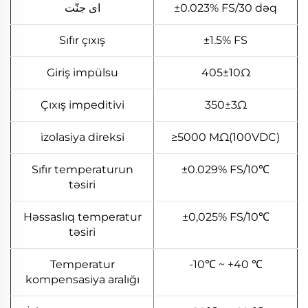
ای جنّت
±0.023% FS/30 dəq
Sıfır çıxış
±1.5% FS
Giriş impülsu
405±10Ω
Çıxış impeditivi
350±3Ω
i̇zolasiya direksi
≥5000 MΩ(100VDC)
Sıfır temperaturun
±0.029% FS/10℃
təsiri
Həssaslıq temperatur
±0,025% FS/10℃
təsiri
Temperatur
-10℃ ~ +40 ℃
kompensasiya aralığı