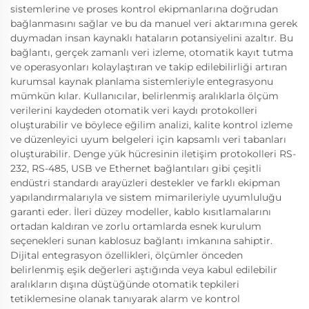
sistemlerine ve proses kontrol ekipmanlarına doğrudan
bağlanmasını sağlar ve bu da manuel veri aktarımına gerek
duymadan insan kaynaklı hataların potansiyelini azaltır. Bu
bağlantı, gerçek zamanlı veri izleme, otomatik kayıt tutma
ve operasyonları kolaylaştıran ve takip edilebilirliği artıran
kurumsal kaynak planlama sistemleriyle entegrasyonu
mümkün kılar. Kullanıcılar, belirlenmiş aralıklarla ölçüm
verilerini kaydeden otomatik veri kaydı protokolleri
oluşturabilir ve böylece eğilim analizi, kalite kontrol izleme
ve düzenleyici uyum belgeleri için kapsamlı veri tabanları
oluşturabilir. Denge yük hücresinin iletişim protokolleri RS-
232, RS-485, USB ve Ethernet bağlantıları gibi çeşitli
endüstri standardı arayüzleri destekler ve farklı ekipman
yapılandırmalarıyla ve sistem mimarileriyle uyumluluğu
garanti eder. İleri düzey modeller, kablo kısıtlamalarını
ortadan kaldıran ve zorlu ortamlarda esnek kurulum
seçenekleri sunan kablosuz bağlantı imkanına sahiptir.
Dijital entegrasyon özellikleri, ölçümler önceden
belirlenmiş eşik değerleri aştığında veya kabul edilebilir
aralıkların dışına düştüğünde otomatik tepkileri
tetiklemesine olanak tanıyarak alarm ve kontrol