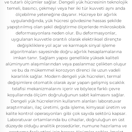
ve tutarlı ölçümler sağlar. Dengeli yük hücresinin teknolojik
temeli, basıncı, çekmeyi veya her iki tür kuvveti aynı anda
ölçebilme yeteneğine dayanır. Hücreye bir ağırlık
uygulandığında, yük hücresi gövdesine hassas şekilde
yapıştırılmış olan şekil değiştirme ölçerlerde mikroskobik
deformasyonlara neden olur. Bu deformasyonlar,
uygulanan kuvvetle orantılı olarak elektriksel dirençte
değişikliklere yol açar ve karmaşık sinyal işleme
algoritmaları sayesinde doğru ağırlık hesaplamalarına
imkan tanır. Sağlam yapısı genellikle yüksek kaliteli
alüminyum alaşımlarından veya paslanmaz çelikten oluşur
ve bu da mükemmel korozyon direnci ile uzun vadeli
kararlılık sağlar. Modern dengeli yük hücreleri, termal
değişimlere otomatik olarak ayar yapan gelişmiş sıcaklık
telafisi mekanizmalarını içerir ve böylece farklı çevre
koşullarında ölçüm doğruluğunun sabit kalmasını sağlar.
Dengeli yük hücrelerinin kullanım alanları laboratuvar
araştırmaları, ilaç üretimi, gıda işleme, kimyasal üretim ve
kalite kontrol operasyonları gibi çok sayıda sektörü kapsar.
Laboratuvar ortamlarında bu cihazlar, doğruluğun en üst
düzeyde olduğu analitik prosedürler, numune hazırlama ve