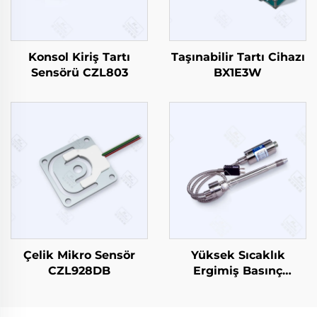
Konsol Kiriş Tartı
Taşınabilir Tartı Cihazı
Sensörü CZL803
BX1E3W
Çelik Mikro Sensör
Yüksek Sıcaklık
CZL928DB
Ergimiş Basınç
Sensörü/Vericisi PT133