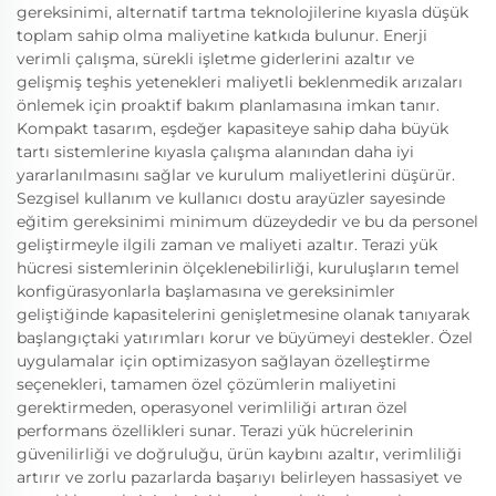
gereksinimi, alternatif tartma teknolojilerine kıyasla düşük
toplam sahip olma maliyetine katkıda bulunur. Enerji
verimli çalışma, sürekli işletme giderlerini azaltır ve
gelişmiş teşhis yetenekleri maliyetli beklenmedik arızaları
önlemek için proaktif bakım planlamasına imkan tanır.
Kompakt tasarım, eşdeğer kapasiteye sahip daha büyük
tartı sistemlerine kıyasla çalışma alanından daha iyi
yararlanılmasını sağlar ve kurulum maliyetlerini düşürür.
Sezgisel kullanım ve kullanıcı dostu arayüzler sayesinde
eğitim gereksinimi minimum düzeydedir ve bu da personel
geliştirmeyle ilgili zaman ve maliyeti azaltır. Terazi yük
hücresi sistemlerinin ölçeklenebilirliği, kuruluşların temel
konfigürasyonlarla başlamasına ve gereksinimler
geliştiğinde kapasitelerini genişletmesine olanak tanıyarak
başlangıçtaki yatırımları korur ve büyümeyi destekler. Özel
uygulamalar için optimizasyon sağlayan özelleştirme
seçenekleri, tamamen özel çözümlerin maliyetini
gerektirmeden, operasyonel verimliliği artıran özel
performans özellikleri sunar. Terazi yük hücrelerinin
güvenilirliği ve doğruluğu, ürün kaybını azaltır, verimliliği
artırır ve zorlu pazarlarda başarıyı belirleyen hassasiyet ve