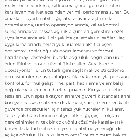
maksimize ederken çeşitli operasyonel gereksinimleri
karşılayan maliyet açısından verimli performans sunar. Bu
cihazların uyarlanabilirliği, laboratuvar araştırmaları
ortamlarında, üretim operasyonlarında, kalite kontrol
süreçlerinde ve hassas ağırlık ölçümleri gerektiren özel
uygulamalarda etkili bir şekilde çalışmalarını sağlar. İlaç
uygulamalarında, terazi yük hücreleri aktif bileşen
dozlamayı, tablet ağırlığı doğrulamasını ve formül
hazırlamayı destekler; burada doğruluk, doğrudan ürün
etkinliğini ve hasta güvenliğini etkiler. Gıda işleme
operasyonları, ürün tutarlılığını sağlamak ve etiketleme
gereksinimlerine uygunluğu sağlamak amacıyla porsiyon
kontrolü, formül geliştirme, parti hazırlama ve ambalaj
doğrulaması için bu cihazlara güvenir. Kimyasal üretim
tesisleri, ürün spesifikasyonlarını ve güvenlik standartlarını
koruyan hassas malzeme dozlaması, süreç izleme ve kalite
güvence prosedürleri için terazi yük hücrelerini kullanır.
Terazi yük hücrelerinin maliyet etkinliği, çeşitli ölçüm
gereksinimlerini tek bir çok yönlü çözümle karşılayarak
birden fazla tartı cihazının yerini alabilme yeteneğinde
açıkça görülür. Uzun kullanım ömrü ve minimum bakım