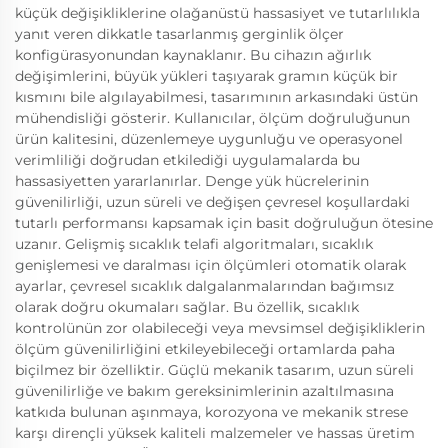
küçük değişikliklerine olağanüstü hassasiyet ve tutarlılıkla
yanıt veren dikkatle tasarlanmış gerginlik ölçer
konfigürasyonundan kaynaklanır. Bu cihazın ağırlık
değişimlerini, büyük yükleri taşıyarak gramın küçük bir
kısmını bile algılayabilmesi, tasarımının arkasındaki üstün
mühendisliği gösterir. Kullanıcılar, ölçüm doğruluğunun
ürün kalitesini, düzenlemeye uygunluğu ve operasyonel
verimliliği doğrudan etkilediği uygulamalarda bu
hassasiyetten yararlanırlar. Denge yük hücrelerinin
güvenilirliği, uzun süreli ve değişen çevresel koşullardaki
tutarlı performansı kapsamak için basit doğruluğun ötesine
uzanır. Gelişmiş sıcaklık telafi algoritmaları, sıcaklık
genişlemesi ve daralması için ölçümleri otomatik olarak
ayarlar, çevresel sıcaklık dalgalanmalarından bağımsız
olarak doğru okumaları sağlar. Bu özellik, sıcaklık
kontrolünün zor olabileceği veya mevsimsel değişikliklerin
ölçüm güvenilirliğini etkileyebileceği ortamlarda paha
biçilmez bir özelliktir. Güçlü mekanik tasarım, uzun süreli
güvenilirliğe ve bakım gereksinimlerinin azaltılmasına
katkıda bulunan aşınmaya, korozyona ve mekanik strese
karşı dirençli yüksek kaliteli malzemeler ve hassas üretim