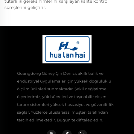
tutarlılık gereksinimlerini karşılayan kalite kontrol
süreçlerini geliştirir.
Guangdong Güney Çin Denizi, akıllı trafik ve
endüstriyel uygulamalar için yüksek doğruluklu
ölçüm ürünleri sunmaktadır. Şekil değiştirme
ölçerlerimiz, yük hücreleri ve taşınabilir eksen
tartım sistemleri yüksek hassasiyet ve güvenilirlik
sağlar. Yüzlerce uluslararası müşteri tarafından
tercih edilmektedir. Bugün teklif talep edin.