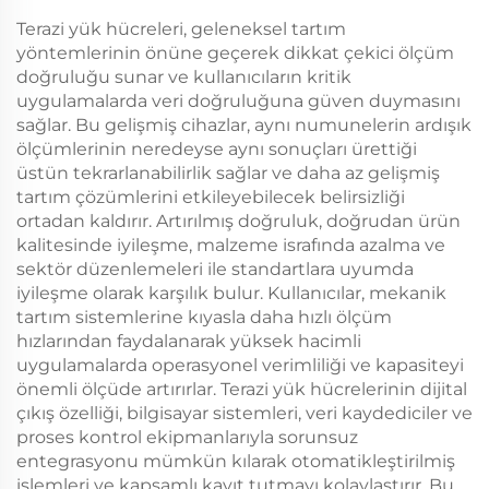
Terazi yük hücreleri, geleneksel tartım
yöntemlerinin önüne geçerek dikkat çekici ölçüm
doğruluğu sunar ve kullanıcıların kritik
uygulamalarda veri doğruluğuna güven duymasını
sağlar. Bu gelişmiş cihazlar, aynı numunelerin ardışık
ölçümlerinin neredeyse aynı sonuçları ürettiği
üstün tekrarlanabilirlik sağlar ve daha az gelişmiş
tartım çözümlerini etkileyebilecek belirsizliği
ortadan kaldırır. Artırılmış doğruluk, doğrudan ürün
kalitesinde iyileşme, malzeme israfında azalma ve
sektör düzenlemeleri ile standartlara uyumda
iyileşme olarak karşılık bulur. Kullanıcılar, mekanik
tartım sistemlerine kıyasla daha hızlı ölçüm
hızlarından faydalanarak yüksek hacimli
uygulamalarda operasyonel verimliliği ve kapasiteyi
önemli ölçüde artırırlar. Terazi yük hücrelerinin dijital
çıkış özelliği, bilgisayar sistemleri, veri kaydediciler ve
proses kontrol ekipmanlarıyla sorunsuz
entegrasyonu mümkün kılarak otomatikleştirilmiş
işlemleri ve kapsamlı kayıt tutmayı kolaylaştırır. Bu