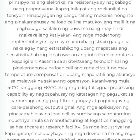
prinsipyo na ang elektrikal na resistensya ay nagbabago
nang proporsyonal kapag inilapat ang mekanikal na
tensyon. Pinapayagan ng pangunahing mekanismong ito
ang pinakamahusay na load cell na matukoy ang maliliit na
pagbabago sa ilalim ng puwersa nang may hindi
maikakailang katiyakan. Ang mga modernong
implementasyon ay may maramihang strain gauge na
nakalagay nang estratehikong upang mapataas ang
sensitivity habang binabawasan ang interference mula sa
kapaligiran. Kasama sa arkitekturang teknolohikal ng
pinakamahusay na load cell ang mga circuit na may
temperature compensation upang mapanatili ang akurasya
sa malawak na saklaw ng operasyon, karaniwang mula
-40°C hanggang +85°C. Ang mga digital signal processing
capability ay nagpapahusay ng katatagan ng pagsukat sa
pamamagitan ng pag-filter ng ingay at pagbibigay ng
pare-parehong output signal. Ang mga aplikasyon ng
pinakamahusay na load cell ay sumisakop sa maraming
industriya, mula sa manufacturing at logistics hanggang
sa healthcare at research facility. Sa mga industriyal na
kapaligiran, sinusubaybayan ng mga device na ito ang mga