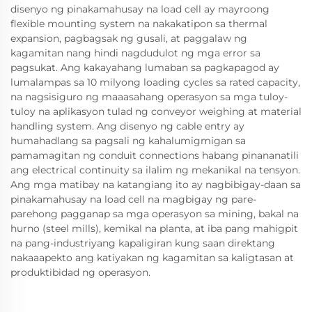
disenyo ng pinakamahusay na load cell ay mayroong
flexible mounting system na nakakatipon sa thermal
expansion, pagbagsak ng gusali, at paggalaw ng
kagamitan nang hindi nagdudulot ng mga error sa
pagsukat. Ang kakayahang lumaban sa pagkapagod ay
lumalampas sa 10 milyong loading cycles sa rated capacity,
na nagsisiguro ng maaasahang operasyon sa mga tuloy-
tuloy na aplikasyon tulad ng conveyor weighing at material
handling system. Ang disenyo ng cable entry ay
humahadlang sa pagsali ng kahalumigmigan sa
pamamagitan ng conduit connections habang pinananatili
ang electrical continuity sa ilalim ng mekanikal na tensyon.
Ang mga matibay na katangiang ito ay nagbibigay-daan sa
pinakamahusay na load cell na magbigay ng pare-
parehong pagganap sa mga operasyon sa mining, bakal na
hurno (steel mills), kemikal na planta, at iba pang mahigpit
na pang-industriyang kapaligiran kung saan direktang
nakaaapekto ang katiyakan ng kagamitan sa kaligtasan at
produktibidad ng operasyon.