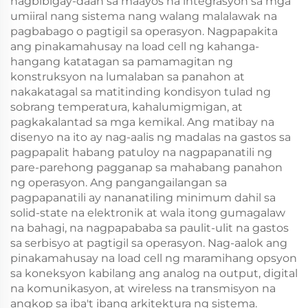
nagbibigay-daan sa maayos na integrasyon sa mga
umiiral nang sistema nang walang malalawak na
pagbabago o pagtigil sa operasyon. Nagpapakita
ang pinakamahusay na load cell ng kahanga-
hangang katatagan sa pamamagitan ng
konstruksyon na lumalaban sa panahon at
nakakatagal sa matitinding kondisyon tulad ng
sobrang temperatura, kahalumigmigan, at
pagkakalantad sa mga kemikal. Ang matibay na
disenyo na ito ay nag-aalis ng madalas na gastos sa
pagpapalit habang patuloy na nagpapanatili ng
pare-parehong pagganap sa mahabang panahon
ng operasyon. Ang pangangailangan sa
pagpapanatili ay nananatiling minimum dahil sa
solid-state na elektronik at wala itong gumagalaw
na bahagi, na nagpapababa sa paulit-ulit na gastos
sa serbisyo at pagtigil sa operasyon. Nag-aalok ang
pinakamahusay na load cell ng maramihang opsyon
sa koneksyon kabilang ang analog na output, digital
na komunikasyon, at wireless na transmisyon na
angkop sa iba't ibang arkitektura ng sistema.