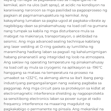
kemikal, asin na ulos (salt spray), at acidic na kondisyon na
karaniwang naroroon sa mga pasilidad sa pagpoproseso ng
pagkain at pagmamanupaktura ng kemikal. Ang
kakayahang lumaban sa pagka-ugod at pagkaka-vibrate ay
nagbibigay-daan sa pinakamahusay na load cell na gumana
nang tumpak sa kabila ng mga disturbance mula sa
mabigat na makinarya, transportasyon, o aktibidad na
seismic. Ang mga advanced sealing technique kabilang
ang laser welding at O-ring gaskets ay lumilikha ng
maramihang hadlang laban sa pagsali ng kahalumigmigan
habang pinananatili ang integridad ng loob na atmospera.
Ang saklaw ng operating temperature ng pinakamahusay
na load cell ay mula sa cryogenic na aplikasyon sa -196°C
hanggang sa mataas na temperatura na proseso na
umaabot sa +232°C, na akmang akma sa iba't ibang pang-
industriyang pangangailangan nang walang pagbaba sa
pagganap. Ang mga circuit para sa proteksyon sa kidlat at
electromagnetic interference shielding ay nagpoprotekta
sa sensitibong electronics laban sa power surge at radio
frequency interference na maaaring magdulot ng
pagkakabigo o permanente ng pinsala. Ang mekanikal na