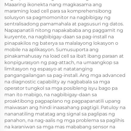
Maaaring ikonekta nang magkasama ang
maraming load cell para sa komprehensibong
solusyon sa pagmomonitor na nagbibigay ng
sentralisadong pamamahala at pagsusuri ng datos.
Napapanatili nitong napakababa ang paggamit ng
kuryente, na nagbibigay-daan sa pag-install na
pinapakilos ng baterya sa malalayong lokasyon o
mobile na aplikasyon. Sumusuporta ang
pinakamahusay na load cell sa iba't ibang paraan at
konpigurasyon ng pag-attach, na umaangkop sa
limitasyon ng espasyo at natatanging
pangangailangan sa pag-install. Ang mga advanced
na diagnostic capability ay nagbabala sa mga
operator tungkol sa mga posibleng isyu bago pa
man ito mabigo, na nagbibigay-daan sa
proaktibong pagpaplano ng pagpapanatili upang
maiwasan ang hindi inaasahang pagtigil. Patuloy na
nananatiling matatag ang signal sa paglipas ng
panahon, na nag-aalis ng mga problema sa paglihis
na karaniwan sa mga mas mababang sensor na