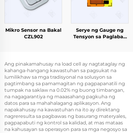
Mikro Sensor na Bakal
Serye ng Gauge ng
CZL902
Tensyon sa Paglaban
ng Foil FB
Ang pinakamahusay na load cell ay nagtataglay ng
kahanga-hangang kawastuhan sa pagsukat na
lumilikhaw sa mga tradisyonal na solusyon sa
pagtimbang sa pamamagitan ng pagpapanatili ng
tumpak na saklaw na 0.02% ng buong timbangan,
na nagagarantiya ng maaasahang pagkuha ng
datos para sa mahahalagang aplikasyon. Ang
napakahusay na kawastuhan na ito ay direktang
nagreresulta sa pagbawas ng basurang materyales,
pagpapabuti ng kontrol sa kalidad, at mas mataas
na kahusayan sa operasyon para sa mga negosyo sa