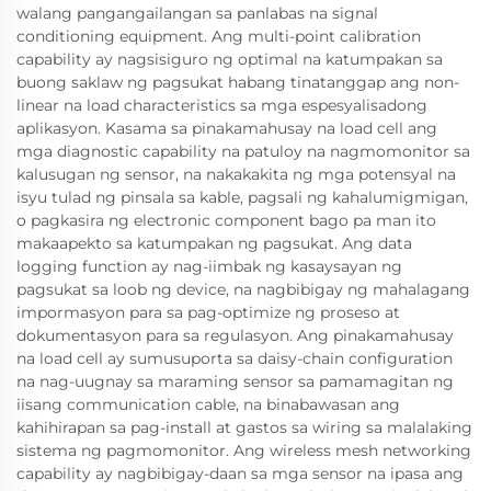
walang pangangailangan sa panlabas na signal
conditioning equipment. Ang multi-point calibration
capability ay nagsisiguro ng optimal na katumpakan sa
buong saklaw ng pagsukat habang tinatanggap ang non-
linear na load characteristics sa mga espesyalisadong
aplikasyon. Kasama sa pinakamahusay na load cell ang
mga diagnostic capability na patuloy na nagmomonitor sa
kalusugan ng sensor, na nakakakita ng mga potensyal na
isyu tulad ng pinsala sa kable, pagsali ng kahalumigmigan,
o pagkasira ng electronic component bago pa man ito
makaapekto sa katumpakan ng pagsukat. Ang data
logging function ay nag-iimbak ng kasaysayan ng
pagsukat sa loob ng device, na nagbibigay ng mahalagang
impormasyon para sa pag-optimize ng proseso at
dokumentasyon para sa regulasyon. Ang pinakamahusay
na load cell ay sumusuporta sa daisy-chain configuration
na nag-uugnay sa maraming sensor sa pamamagitan ng
iisang communication cable, na binabawasan ang
kahihirapan sa pag-install at gastos sa wiring sa malalaking
sistema ng pagmomonitor. Ang wireless mesh networking
capability ay nagbibigay-daan sa mga sensor na ipasa ang