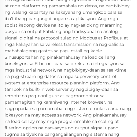
at mga platform ng pamamahala ng datos, na nagbibigay
ng walang kapantay na kakayahang umangkop para sa
iba't ibang pangangailangan sa aplikasyon. Ang mga
sopistikadong device na ito ay nag-aalok ng maraming
opsyon sa output kabilang ang tradisyonal na analog
signal, digital na protocol tulad ng Modbus at Profibus, at
mga kakayahan sa wireless transmission na nag-aalis sa
mahahalagang gastos sa pag-install ng kable.
Sinusuportahan ng pinakamahusay na load cell ang
koneksyon sa Ethernet para sa direkta na integrasyon sa
mga industrial network, na nagbibigay-daan sa real-time
na pag-stream ng datos sa mga supervisory control
system at enterprise resource planning platform. Ang
tampok na built-in web server ay nagbibigay-daan sa
remote na pag-configure at pagmomonitor sa
pamamagitan ng karaniwang internet browser, na
nagpapadali sa pamamahala ng sistema mula sa anumang
lokasyon na may access sa network. Ang pinakamahusay
na load cell ay may mga programmable na scaling at
filtering option na nag-aayos ng output signal upang
tugma sa tiyak na pangangailangan ng sistema nang