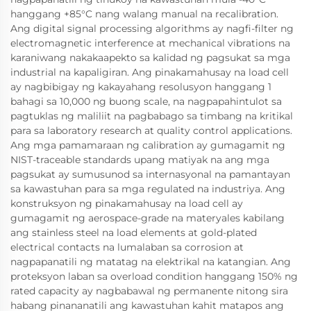
hanggang +85°C nang walang manual na recalibration.
Ang digital signal processing algorithms ay nagfi-filter ng
electromagnetic interference at mechanical vibrations na
karaniwang nakakaapekto sa kalidad ng pagsukat sa mga
industrial na kapaligiran. Ang pinakamahusay na load cell
ay nagbibigay ng kakayahang resolusyon hanggang 1
bahagi sa 10,000 ng buong scale, na nagpapahintulot sa
pagtuklas ng maliliit na pagbabago sa timbang na kritikal
para sa laboratory research at quality control applications.
Ang mga pamamaraan ng calibration ay gumagamit ng
NIST-traceable standards upang matiyak na ang mga
pagsukat ay sumusunod sa internasyonal na pamantayan
sa kawastuhan para sa mga regulated na industriya. Ang
konstruksyon ng pinakamahusay na load cell ay
gumagamit ng aerospace-grade na materyales kabilang
ang stainless steel na load elements at gold-plated
electrical contacts na lumalaban sa corrosion at
nagpapanatili ng matatag na elektrikal na katangian. Ang
proteksyon laban sa overload condition hanggang 150% ng
rated capacity ay nagbabawal ng permanente nitong sira
habang pinananatili ang kawastuhan kahit matapos ang