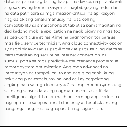
datos sa pamamagitan ng kalapit na device, na pinalalawak
ang saklaw ng komunikasyon at nagbibigay ng redundant
na data path para sa mga mission-critical na aplikasyon.
Nag-aalok ang pinakamahusay na load cell ng
compatibility sa smartphone at tablet sa pamamagitan ng
dedikadong mobile application na nagbibigay ng mga tool
sa pag-configure at real-time na pagmomonitor para sa
mga field service technician. Ang cloud connectivity option
ay nagbibigay-daan sa pag-iimbak at pagsusuri ng datos sa
pamamagitan ng secure na internet connection, na
sumusuporta sa mga predictive maintenance program at
remote system optimization. Ang mga advanced na
integrasyon na tampok na ito ang nagiging sanhi kung
bakit ang pinakamahusay na load cell ay perpektong
angkop para sa mga Industry 4.0 na implementasyon kung
saan ang sensor data ang nagmamaneho sa artificial
intelligence algorithm at machine learning application na
nag-optimize sa operational efficiency at hinuhulaan ang
pangangailangan sa pagpapanatili ng kagamitan.