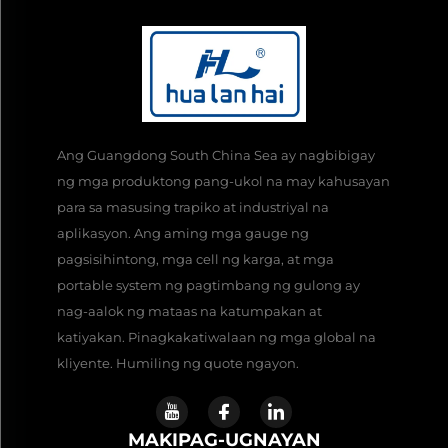
Ang Guangdong South China Sea ay nagbibigay
ng mga produktong pang-ukol na may kahusayan
para sa masusing trapiko at industriyal na
aplikasyon. Ang aming mga gauge ng
pagsisihintong, mga cell ng karga, at mga
portable system ng pagtimbang ng gulong ay
nag-aalok ng mataas na katumpakan at
katiyakan. Pinagkakatiwalaan ng mga global na
kliyente. Humiling ng quote ngayon.
MAKIPAG-UGNAYAN