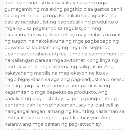
iba't ibang industriya. Nakakaranas ang mga
gumagamit ng malaking pagtitipid sa gastos dahil
sa pag-elimina ng mga kamalian sa pagsukat na
dati ay nagdudulot ng pagbabalik ng produkto o
mga isyu sa pagsunod sa regulasyon. Ang
pinakamahusay na load cell ay may mabilis na oras
ng tugon, na nakakakuha ng mga pagbabago ng
puwersa sa loob lamang ng mga milisegundo
upang suportahan ang real-time na pagmomonitor
na kailangan para sa mga awtomatikong linya ng
produksyon at mga sistema ng kaligtasan. Ang
kakayahang mabilis na mag-aksyon na ito ay
nagbibigay-daan sa agarang pag-aadjust sa proseso,
na nagpipigil sa mapaminsalang pagkasira ng
kagamitan o mga depekto sa produkto. Ang
kadalian ng pag-install ay isa pang pangunahing
bentahe, dahil ang pinakamahusay na load cell ay
nangangailangan lamang ng kaunting kaalaman sa
teknikal para sa pag-setup at kalibrasyon. Ang
karaniwang mga paraan ng pag-attach ay