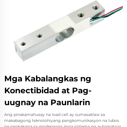
Mga Kabalangkas ng
Konectibidad at Pag-
uugnay na Paunlarin
Ang pinakamahusay na load cell ay sumasaklaw sa
makabagong teknolohiyang pangkomunikasyon na lubos
na nagkakaisa sa modernong mga sistema ng automation