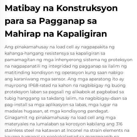
Matibay na Konstruksyon
para sa Pagganap sa
Mahirap na Kapaligiran
Ang pinakamahusay na load cell ay nagpapakita ng
kahanga-hangang resistensya sa kapaligiran sa
pamamagitan ng mga inhenyerong sistema ng proteksyon
na nagpapanatili ng integridad ng pagganap sa ilalim ng
matitinding kondisyon ng operasyon kung saan nabigo
ang karaniwang mga sensor. Ang mga aparatong ito ay
mayroong IP68-rated na kahon na nagbibigay ng buong
proteksyon laban sa pagsali ng alikabok at pagbabad sa
tubig hanggang sa takdang lalim, na nagbibigay-daan sa
pag-install sa mga aplikasyon sa labas, mga lugar na
madalas hugasan, at mga kondisyong pandagat.
Ginagamit ng pinakamahusay na load cell ang mga
materyales na lumalaban sa korosyon kabilang ang 316
stainless steel na katawan at Inconel na strain elements na
kayang tumagal sa pagkakalantad sa mapanganib na