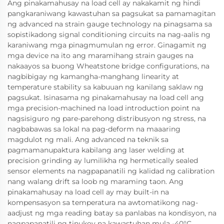
Ang pinakamahusay na load cell ay nakakamit ng hindi
pangkaraniwang kawastuhan sa pagsukat sa pamamagitan
ng advanced na strain gauge technology na pinagsama sa
sopistikadong signal conditioning circuits na nag-aalis ng
karaniwang mga pinagmumulan ng error. Ginagamit ng
mga device na ito ang maramihang strain gauges na
nakaayos sa buong Wheatstone bridge configurations, na
nagbibigay ng kamangha-manghang linearity at
temperature stability sa kabuuan ng kanilang saklaw ng
pagsukat. Isinasama ng pinakamahusay na load cell ang
mga precision-machined na load introduction point na
nagsisiguro ng pare-parehong distribusyon ng stress, na
nagbabawas sa lokal na pag-deform na maaaring
magdulot ng mali. Ang advanced na teknik sa
pagmamanupaktura kabilang ang laser welding at
precision grinding ay lumilikha ng hermetically sealed
sensor elements na nagpapanatili ng kalidad ng calibration
nang walang drift sa loob ng maraming taon. Ang
pinakamahusay na load cell ay may built-in na
kompensasyon sa temperatura na awtomatikong nag-
aadjust ng mga reading batay sa panlabas na kondisyon, na
nagpapanatili ng tinukoy na kawastuhan mula -40°C