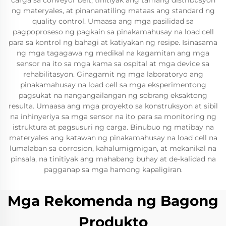
carga sa conveyor belt, tinitiyak ang tamang distribusyon
ng materyales, at pinananatiling mataas ang standard ng
quality control. Umaasa ang mga pasilidad sa
pagpoproseso ng pagkain sa pinakamahusay na load cell
para sa kontrol ng bahagi at katiyakan ng resipe. Isinasama
ng mga tagagawa ng medikal na kagamitan ang mga
sensor na ito sa mga kama sa ospital at mga device sa
rehabilitasyon. Ginagamit ng mga laboratoryo ang
pinakamahusay na load cell sa mga eksperimentong
pagsukat na nangangailangan ng sobrang eksaktong
resulta. Umaasa ang mga proyekto sa konstruksyon at sibil
na inhinyeriya sa mga sensor na ito para sa monitoring ng
istruktura at pagsusuri ng carga. Binubuo ng matibay na
materyales ang katawan ng pinakamahusay na load cell na
lumalaban sa corrosion, kahalumigmigan, at mekanikal na
pinsala, na tinitiyak ang mahabang buhay at de-kalidad na
pagganap sa mga hamong kapaligiran.
Mga Rekomenda ng Bagong
Produkto