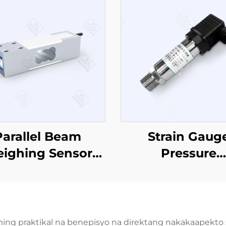
Parallel Beam
Strain Gaug
ighing Sensor
Pressure
CZL642
Sensor/Transmi
PT503
ming praktikal na benepisyo na direktang nakakaapekto s