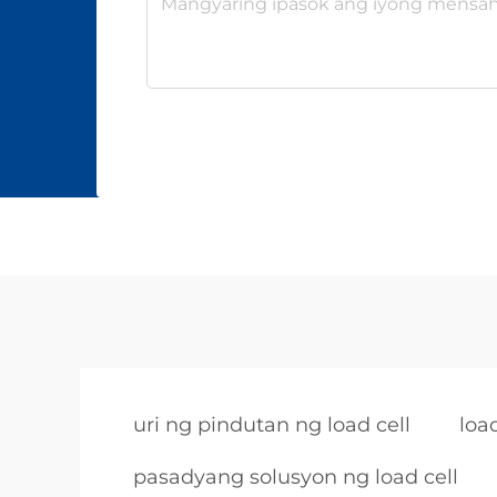
uri ng pindutan ng load cell
load
pasadyang solusyon ng load cell