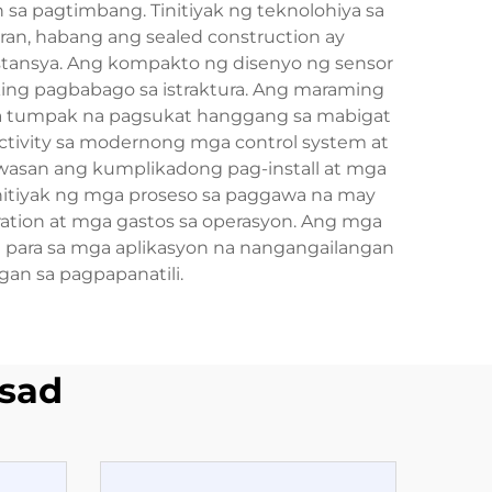
on sa pagtimbang. Tinitiyak ng teknolohiya sa
an, habang ang sealed construction ay
stansya. Ang kompakto ng disenyo ng sensor
king pagbabago sa istraktura. Ang maraming
t na tumpak na pagsukat hanggang sa mabigat
ctivity sa modernong mga control system at
bawasan ang kumplikadong pag-install at mga
initiyak ng mga proseso sa paggawa na may
ration at mga gastos sa operasyon. Ang mga
an para sa mga aplikasyon na nangangailangan
an sa pagpapanatili.
sad