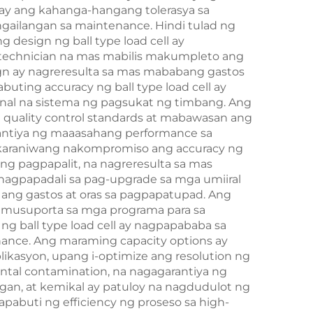
ay ang kahanga-hangang tolerasya sa
gailangan sa maintenance. Hindi tulad ng
 design ng ball type load cell ay
 technician na mas mabilis makumpleto ang
ign ay nagreresulta sa mas mababang gastos
uting accuracy ng ball type load cell ay
syonal na sistema ng pagsukat ng timbang. Ang
 quality control standards at mabawasan ang
arantiya ng maaasahang performance sa
y karaniwang nakompromiso ang accuracy ng
ng pagpapalit, na nagreresulta sa mas
agpapadali sa pag-upgrade sa mga umiiral
ang gastos at oras sa pagpapatupad. Ang
 sumusuporta sa mga programa para sa
ng ball type load cell ay nagpapababa sa
nance. Ang maraming capacity options ay
kasyon, upang i-optimize ang resolution ng
ntal contamination, na nagagarantiya ng
gan, at kemikal ay patuloy na nagdudulot ng
pabuti ng efficiency ng proseso sa high-