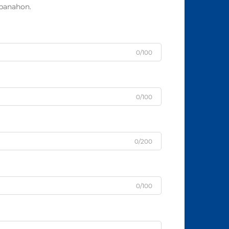
panahon.
0/100
0/100
0/200
0/100