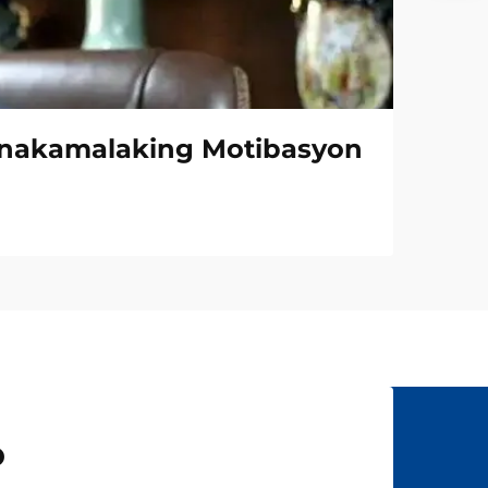
inakamalaking Motibasyon
o