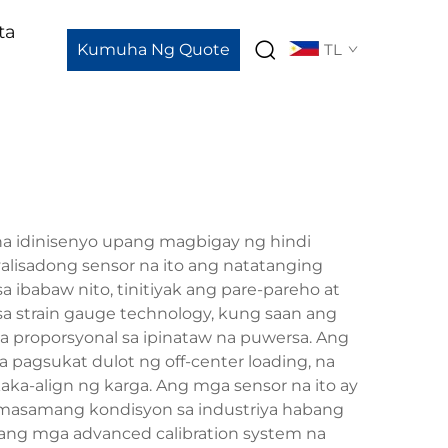
ta
Kumuha Ng Quote
TL
 na idinisenyo upang magbigay ng hindi
yalisadong sensor na ito ang natatanging
ibabaw nito, tinitiyak ang pare-pareho at
a strain gauge technology, kung saan ang
a proporsyonal sa ipinataw na puwersa. Ang
a pagsukat dulot ng off-center loading, na
ka-align ng karga. Ang mga sensor na ito ay
 masamang kondisyon sa industriya habang
l ang mga advanced calibration system na