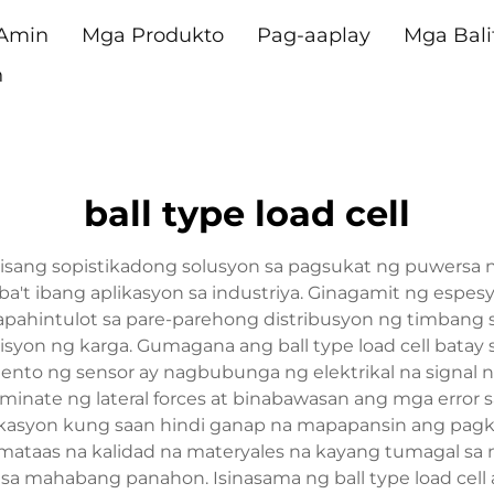
 Amin
Mga Produkto
Pag-aaplay
Mga Bali
n
ball type load cell
g isang sopistikadong solusyon sa pagsukat ng puwersa
iba't ibang aplikasyon sa industriya. Ginagamit ng espes
ahintulot sa pare-parehong distribusyon ng timbang sa 
on ng karga. Gumagana ang ball type load cell batay s
to ng sensor ay nagbubunga ng elektrikal na signal n
inate ng lateral forces at binabawasan ang mga error s
ikasyon kung saan hindi ganap na mapapansin ang pagka
mataas na kalidad na materyales na kayang tumagal sa
 sa mahabang panahon. Isinasama ng ball type load cel