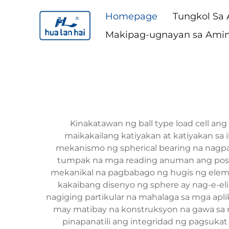
Homepage
Tungkol Sa
Makipag-ugnayan sa Ami
Kinakatawan ng ball type load cell an
maikakailang katiyakan at katiyakan sa 
mekanismo ng spherical bearing na nagpap
tumpak na mga reading anuman ang posisy
mekanikal na pagbabago ng hugis ng elemen
kakaibang disenyo ng sphere ay nag-e-elim
nagiging partikular na mahalaga sa mga apl
may matibay na konstruksyon na gawa sa 
pinapanatili ang integridad ng pagsukat