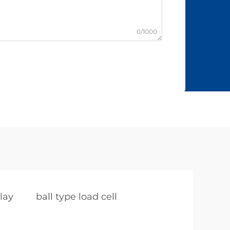
0/1000
lay
ball type load cell