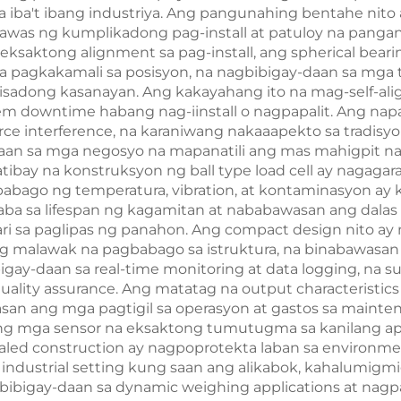
ba't ibang industriya. Ang pangunahing bentahe nito 
was ng kumplikadong pag-install at patuloy na pangan
ksaktong alignment sa pag-install, ang spherical bearing
a pagkakamali sa posisyon, na nagbibigay-daan sa mga
lisadong kasanayan. Ang kakayahang ito na mag-self-al
m downtime habang nag-iinstall o nagpapalit. Ang napab
 force interference, na karaniwang nakaaapekto sa tradi
daan sa mga negosyo na mapanatili ang mas mahigpit na
tibay na konstruksyon ng ball type load cell ay nagag
babago ng temperatura, vibration, at kontaminasyon a
ba sa lifespan ng kagamitan at nababawasan ang dalas 
sa paglipas ng panahon. Ang compact design nito ay n
 malawak na pagbabago sa istruktura, na binabawasan 
bigay-daan sa real-time monitoring at data logging, na
ality assurance. Ang matatag na output characteristics 
asan ang mga pagtigil sa operasyon at gastos sa mainte
g mga sensor na eksaktong tumutugma sa kanilang apli
aled construction ay nagpoprotekta laban sa environme
industrial setting kung saan ang alikabok, kahalumigmi
ibigay-daan sa dynamic weighing applications at nagpa