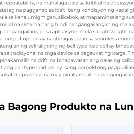
t repeatability, na mahalaga para sa kritikal na operasy
tag na pagganap sa iba't ibang kondisyon ng kapaligir
la sa kahalumigmigan, alikabok, at mapaminsalang su
miiral na sistema nang hindi nangangailangan ng mala
ng pangangailangan sa aplikasyon, mula sa lightweigh
tal output option ay nagbibigay-daan sa seamless conne
ngian ng self-aligning ng ball type load cell ay bina
 sa tradisyonal na mga device sa pagsukat ng karga. T
inakamaliit na drift, na binabawasan ang dalas ng calib
t ang ball type load cell ay isang perpektong pagpipili
kat ng puwersa na may pinakamaliit na pangangailang
a Bagong Produkto na Lun