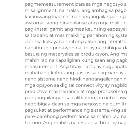
pagmemeasurement para sa mga negosyo sa i
misalignment, na malaki ang ambag sa pagba
karaniwang load cell na nangangailangan ng e
awtomatikong binabalanse ang mga maliit n
pag-install gamit ang mas kaunting espesya
sa trabaho at mas maikling panahon ng syste
dahil sa kakayanan nitong alisin ang lateral
napabuting presisyon na ito ay nagbibigay-
basura ng materyales sa produksyon. Ang ma
mahihirap na kapaligiran kung saan ang pag
measurement. Ang tibay na ito ay nagpapaha
mababang kabuuang gastos sa pagmamay-ari 
nang sistema nang hindi nangangailangan ng
mga opsyon sa digital connectivity ay nagbi
predictive maintenance at mga protokol sa qu
pangangailangan sa calibration, na nababaw
nagbibigay-daan sa mga negosyo na pumili n
pagsukat at performance ng sistema. Ang se
pare-parehong performance sa mahihirap na 
hamon. Ang mabilis na response time ay nagb