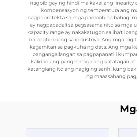
nagbibigay ng hindi maikakailang linearity a
kompensasyon ng temperatura ang mata
nagpoprotekta sa mga panloob na bahagi mu
ay nagpapadali sa pagsasama nito sa mga u
capacity range ay nakakatugon sa iba't iba
na pagtimbang sa industriya. Ang mga digi
kagamitan sa pagkuha ng data. Ang mga kata
pangangailangan sa pagpapanatili kumpara
kalidad ang pangmatagalang katatagan at p
katangiang ito ang nagiging sanhi kung baki
ng maaasahang pagsu
Mg