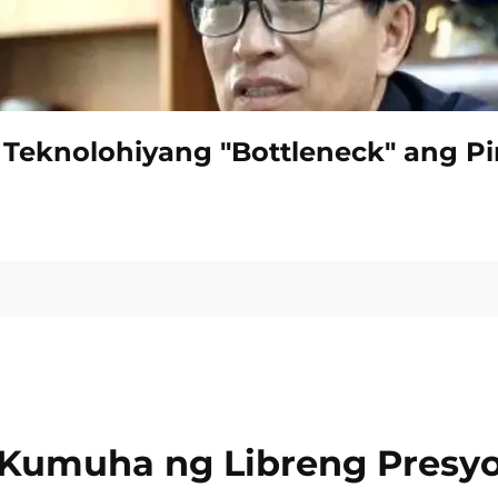
eknolohiyang "Bottleneck" ang P
Kumuha ng Libreng Presy