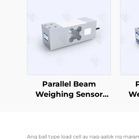
Parallel Beam
Weighing Sensor
We
CZL629
Ang ball type load cell ay nag-aalok ng mara