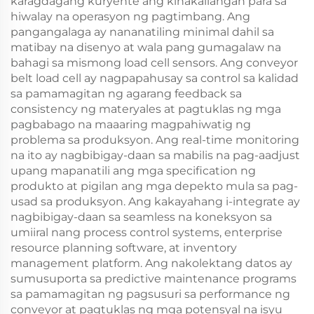
karagdagang kuryente ang kinakailangan para sa
hiwalay na operasyon ng pagtimbang. Ang
pangangalaga ay nananatiling minimal dahil sa
matibay na disenyo at wala pang gumagalaw na
bahagi sa mismong load cell sensors. Ang conveyor
belt load cell ay nagpapahusay sa control sa kalidad
sa pamamagitan ng agarang feedback sa
consistency ng materyales at pagtuklas ng mga
pagbabago na maaaring magpahiwatig ng
problema sa produksyon. Ang real-time monitoring
na ito ay nagbibigay-daan sa mabilis na pag-aadjust
upang mapanatili ang mga specification ng
produkto at pigilan ang mga depekto mula sa pag-
usad sa produksyon. Ang kakayahang i-integrate ay
nagbibigay-daan sa seamless na koneksyon sa
umiiral nang process control systems, enterprise
resource planning software, at inventory
management platform. Ang nakolektang datos ay
sumusuporta sa predictive maintenance programs
sa pamamagitan ng pagsusuri sa performance ng
conveyor at pagtuklas ng mga potensyal na isyu