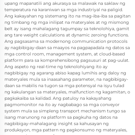
upang mapanatili ang akurasya sa malawak na saklaw ng
temperatura na karaniwan sa mga industriyal na paligid.
Ang kakayahan ng sistemang ito na mag-iba-iba sa pagitan
ng timbang ng mga inilipat na materyales at ng mismong
belt ay isang mahalagang tagumpay sa teknolohiya, gamit
ang tare weight calculations at dynamic zeroing functions.
Ang pagsasama sa modernong communication protocols
ay nagbibigay-daan sa maayos na pagpapadala ng datos sa
mga control room, management system, at cloud-based
platform para sa komprehensibong pagsusuri at pag-uulat.
Ang aspeto ng real-time ng teknolohiyang ito ay
nagbibigay ng agarang abiso kapag lumihis ang daloy ng
materyales mula sa inaasahang parameter, na nagbibigay-
daan sa mabilis na tugon sa mga potensyal na isyu tulad
ng kakulangan sa materyales, malfunction ng kagamitan, o
pagkakaiba sa kalidad. Ang patuloy na kakayahang
pagmomonitor na ito ay nagbabago sa mga conveyor
system mula sa simpleng transport mechanism tungo sa
isang marunong na platform sa pagkuha ng datos na
nagbibigay-mahalagang insight sa kahusayan ng
produksyon, mga pattern ng pagkonsumo ng materyales,