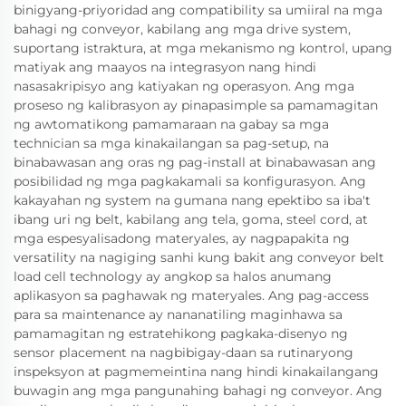
binigyang-priyoridad ang compatibility sa umiiral na mga
bahagi ng conveyor, kabilang ang mga drive system,
suportang istraktura, at mga mekanismo ng kontrol, upang
matiyak ang maayos na integrasyon nang hindi
nasasakripisyo ang katiyakan ng operasyon. Ang mga
proseso ng kalibrasyon ay pinapasimple sa pamamagitan
ng awtomatikong pamamaraan na gabay sa mga
technician sa mga kinakailangan sa pag-setup, na
binabawasan ang oras ng pag-install at binabawasan ang
posibilidad ng mga pagkakamali sa konfigurasyon. Ang
kakayahan ng system na gumana nang epektibo sa iba't
ibang uri ng belt, kabilang ang tela, goma, steel cord, at
mga espesyalisadong materyales, ay nagpapakita ng
versatility na nagiging sanhi kung bakit ang conveyor belt
load cell technology ay angkop sa halos anumang
aplikasyon sa paghawak ng materyales. Ang pag-access
para sa maintenance ay nananatiling maginhawa sa
pamamagitan ng estratehikong pagkaka-disenyo ng
sensor placement na nagbibigay-daan sa rutinaryong
inspeksyon at pagmemeintina nang hindi kinakailangang
buwagin ang mga pangunahing bahagi ng conveyor. Ang