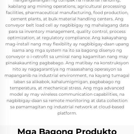
nangangailangan ng tumpak na material handling,
kabilang ang mining operations, agricultural processing
facilities, pharmaceutical manufacturing, food production,
cement plants, at bulk material handling centers. Ang
conveyor belt load cell ay nagbibigay ng mahalagang data
para sa inventory management, quality control, process
optimization, at regulatory compliance. Ang kakayahang
mag-install nang may flexibility ay nagbibigay-daan upang
isama ang mga system na ito sa bagong disenyo ng
conveyor o i-retrofit sa umiiral nang kagamitan nang may
pinakakaunting pagbabago. Ang matibay na konstruksyon
nito ay nagagarantiya ng maaasahang operasyon sa
mapanganib na industrial environment, na kayang tumagal
laban sa alikabok, kahalumigmigan, pagbabago ng
temperatura, at mechanical stress. Ang mga advanced
model ay may wireless communication capabilities, na
nagbibigay-daan sa remote monitoring at data collection
sa pamamagitan ng industrial network at cloud-based
platform.
Mga Bagong Produkto