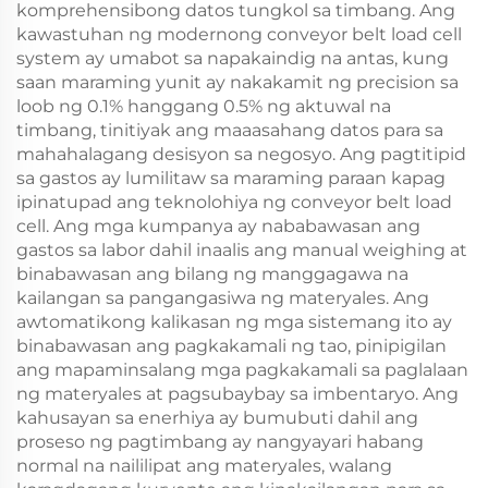
komprehensibong datos tungkol sa timbang. Ang
kawastuhan ng modernong conveyor belt load cell
system ay umabot sa napakaindig na antas, kung
saan maraming yunit ay nakakamit ng precision sa
loob ng 0.1% hanggang 0.5% ng aktuwal na
timbang, tinitiyak ang maaasahang datos para sa
mahahalagang desisyon sa negosyo. Ang pagtitipid
sa gastos ay lumilitaw sa maraming paraan kapag
ipinatupad ang teknolohiya ng conveyor belt load
cell. Ang mga kumpanya ay nababawasan ang
gastos sa labor dahil inaalis ang manual weighing at
binabawasan ang bilang ng manggagawa na
kailangan sa pangangasiwa ng materyales. Ang
awtomatikong kalikasan ng mga sistemang ito ay
binabawasan ang pagkakamali ng tao, pinipigilan
ang mapaminsalang mga pagkakamali sa paglalaan
ng materyales at pagsubaybay sa imbentaryo. Ang
kahusayan sa enerhiya ay bumubuti dahil ang
proseso ng pagtimbang ay nangyayari habang
normal na naililipat ang materyales, walang