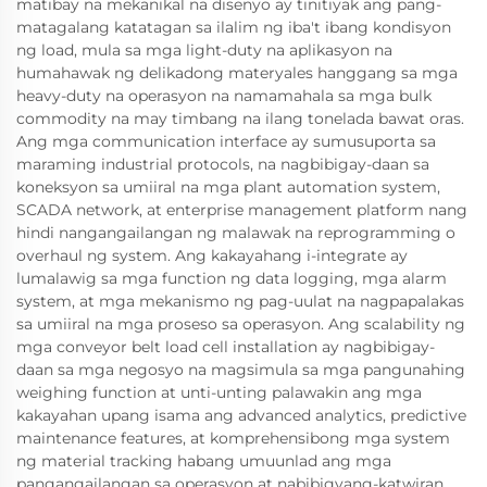
matibay na mekanikal na disenyo ay tinitiyak ang pang-
matagalang katatagan sa ilalim ng iba't ibang kondisyon
ng load, mula sa mga light-duty na aplikasyon na
humahawak ng delikadong materyales hanggang sa mga
heavy-duty na operasyon na namamahala sa mga bulk
commodity na may timbang na ilang tonelada bawat oras.
Ang mga communication interface ay sumusuporta sa
maraming industrial protocols, na nagbibigay-daan sa
koneksyon sa umiiral na mga plant automation system,
SCADA network, at enterprise management platform nang
hindi nangangailangan ng malawak na reprogramming o
overhaul ng system. Ang kakayahang i-integrate ay
lumalawig sa mga function ng data logging, mga alarm
system, at mga mekanismo ng pag-uulat na nagpapalakas
sa umiiral na mga proseso sa operasyon. Ang scalability ng
mga conveyor belt load cell installation ay nagbibigay-
daan sa mga negosyo na magsimula sa mga pangunahing
weighing function at unti-unting palawakin ang mga
kakayahan upang isama ang advanced analytics, predictive
maintenance features, at komprehensibong mga system
ng material tracking habang umuunlad ang mga
pangangailangan sa operasyon at nabibigyang-katwiran