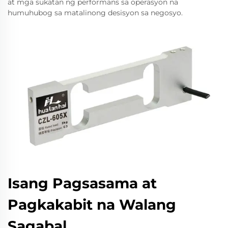
at mga sukatan ng performans sa operasyon na
humuhubog sa matalinong desisyon sa negosyo.
Isang Pagsasama at
Pagkakabit na Walang
Sagabal