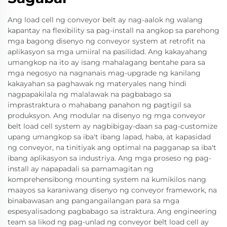
Ang load cell ng conveyor belt ay nag-aalok ng walang
kapantay na flexibility sa pag-install na angkop sa parehong
mga bagong disenyo ng conveyor system at retrofit na
aplikasyon sa mga umiiral na pasilidad. Ang kakayahang
umangkop na ito ay isang mahalagang bentahe para sa
mga negosyo na nagnanais mag-upgrade ng kanilang
kakayahan sa paghawak ng materyales nang hindi
nagpapakilala ng malalawak na pagbabago sa
imprastraktura o mahabang panahon ng pagtigil sa
produksyon. Ang modular na disenyo ng mga conveyor
belt load cell system ay nagbibigay-daan sa pag-customize
upang umangkop sa iba't ibang lapad, haba, at kapasidad
ng conveyor, na tinitiyak ang optimal na pagganap sa iba't
ibang aplikasyon sa industriya. Ang mga proseso ng pag-
install ay napapadali sa pamamagitan ng
komprehensibong mounting system na kumikilos nang
maayos sa karaniwang disenyo ng conveyor framework, na
binabawasan ang pangangailangan para sa mga
espesyalisadong pagbabago sa istraktura. Ang engineering
team sa likod ng pag-unlad ng conveyor belt load cell ay