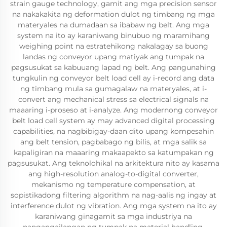
strain gauge technology, gamit ang mga precision sensor
na nakakakita ng deformation dulot ng timbang ng mga
materyales na dumadaan sa ibabaw ng belt. Ang mga
system na ito ay karaniwang binubuo ng maramihang
weighing point na estratehikong nakalagay sa buong
landas ng conveyor upang matiyak ang tumpak na
pagsusukat sa kabuuang lapad ng belt. Ang pangunahing
tungkulin ng conveyor belt load cell ay i-record ang data
ng timbang mula sa gumagalaw na materyales, at i-
convert ang mechanical stress sa electrical signals na
maaaring i-proseso at i-analyze. Ang modernong conveyor
belt load cell system ay may advanced digital processing
capabilities, na nagbibigay-daan dito upang kompesahin
ang belt tension, pagbabago ng bilis, at mga salik sa
kapaligiran na maaaring makaapekto sa katumpakan ng
pagsusukat. Ang teknolohikal na arkitektura nito ay kasama
ang high-resolution analog-to-digital converter,
mekanismo ng temperature compensation, at
sopistikadong filtering algorithm na nag-aalis ng ingay at
interference dulot ng vibration. Ang mga system na ito ay
karaniwang ginagamit sa mga industriya na