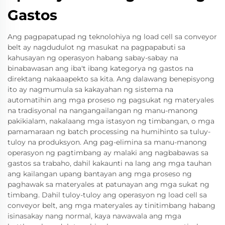
Gastos
Ang pagpapatupad ng teknolohiya ng load cell sa conveyor
belt ay nagdudulot ng masukat na pagpapabuti sa
kahusayan ng operasyon habang sabay-sabay na
binabawasan ang iba't ibang kategorya ng gastos na
direktang nakaaapekto sa kita. Ang dalawang benepisyong
ito ay nagmumula sa kakayahan ng sistema na
automatihin ang mga proseso ng pagsukat ng materyales
na tradisyonal na nangangailangan ng manu-manong
pakikialam, nakalaang mga istasyon ng timbangan, o mga
pamamaraan ng batch processing na humihinto sa tuluy-
tuloy na produksyon. Ang pag-elimina sa manu-manong
operasyon ng pagtimbang ay malaki ang nagbabawas sa
gastos sa trabaho, dahil kakaunti na lang ang mga tauhan
ang kailangan upang bantayan ang mga proseso ng
paghawak sa materyales at patunayan ang mga sukat ng
timbang. Dahil tuloy-tuloy ang operasyon ng load cell sa
conveyor belt, ang mga materyales ay tinitimbang habang
isinasakay nang normal, kaya nawawala ang mga