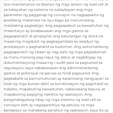
low-maintenance na disenyo ng mga sensor ng load cell at
sa kakayahan ng sistema na subaybayan ang mga
parameter ng pagganap ng conveyor na nagpapakita ng
posibleng mekanikal na isyu bago pa manumalang
malalaking pagkabigo. Ang pagpapabuti sa kawastuhan ng
imbentaryo ay binabawasan ang mga gastos sa
pagpapanatili at pinipigilan ang kakulangan ng stock na
maaaring magdulot ng pagkagambala sa iskedyul ng
produksyon o paghahatid sa kustomer. Ang awtomatikong
pagpapanatili ng talaan ay nag-aalis ng mga pagkakamali
sa manu-manong pag-input ng datos at nagbibigay ng
dokumentasyong maaaring i-audit para sa pagsunod sa
regulasyon, kaya nababawasan ang administratibong
gastos at potensyal na parusa sa hindi pagsunod. Ang
pagbabalik sa pamumuhunan ay karaniwang nangyayari sa
loob ng mga buwan dahil sa kombinasyon ng pagtitipid sa
trabaho, mapabuting kawastuhan, nabawasang basura, at
mapabuting pagiging nakikita ng operasyon. Ang
pangmatagalang tibay ng mga sistema ng load cell sa
conveyor belt ay nagagarantiya ng patuloy na mga
benepisyo sa mahabang panahon ng operasyon, kaya ito ay