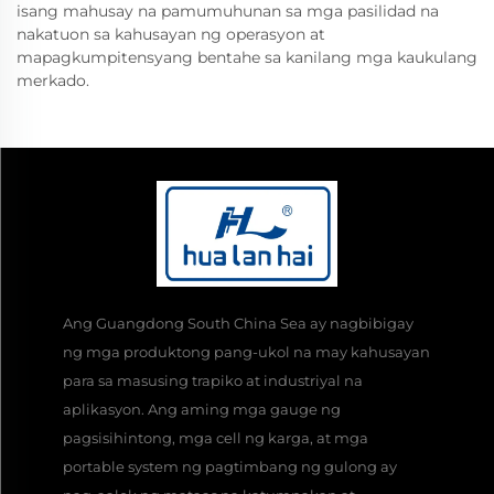
isang mahusay na pamumuhunan sa mga pasilidad na
nakatuon sa kahusayan ng operasyon at
mapagkumpitensyang bentahe sa kanilang mga kaukulang
merkado.
Ang Guangdong South China Sea ay nagbibigay
ng mga produktong pang-ukol na may kahusayan
para sa masusing trapiko at industriyal na
aplikasyon. Ang aming mga gauge ng
pagsisihintong, mga cell ng karga, at mga
portable system ng pagtimbang ng gulong ay