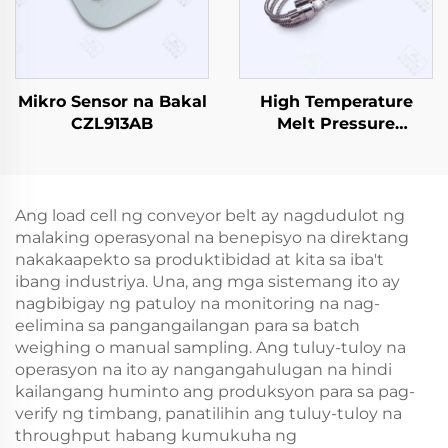
Mikro Sensor na Bakal
High Temperature
CZL913AB
Melt Pressure
Sensor/Transmitter
PT133
Ang load cell ng conveyor belt ay nagdudulot ng
malaking operasyonal na benepisyo na direktang
nakakaapekto sa produktibidad at kita sa iba't
ibang industriya. Una, ang mga sistemang ito ay
nagbibigay ng patuloy na monitoring na nag-
eelimina sa pangangailangan para sa batch
weighing o manual sampling. Ang tuluy-tuloy na
operasyon na ito ay nangangahulugan na hindi
kailangang huminto ang produksyon para sa pag-
verify ng timbang, panatilihin ang tuluy-tuloy na
throughput habang kumukuha ng