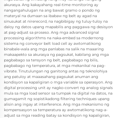
akurasya. Ang kakayahang real-time monitoring ay
nangangahulugan na ang bawat gramo o pondo ng
materyal na dumaan sa ibabaw ng belt ay agad na
sinusukat at nirerecord, na nagbibigay ng tuluy-tuloy na
daloy ng datos upang mapabilis ang paggawa ng desisyon
at pag-adjust sa proseso. Ang mga advanced signal
processing algorithms na naka-embed sa modernong
sistema ng conveyor belt load cell ay awtomatikong
binabale-wala ang mga panlabas na salik na maaaring
makaapekto sa akurasya ng pagsukat, kabilang ang mga
pagbabago sa tensyon ng belt, pagbabago ng bilis,
pagbabago ng temperatura, at mga mekanikal na pag-
vibrate. Tinutulungan ng ganitong antas ng teknolohiya
ang patuloy at maaasahang pagsukat anuman ang
kondisyon sa kapaligiran o mga variable sa operasyon. Ang
digital processing unit ay nagko-convert ng analog signals
mula sa mga load sensor sa tumpak na digital na datos, na
gumagamit ng sopistikadong filtering techniques upang
alisin ang ingay at interference. Ang mga mekanismo ng
kompensasyon sa temperatura ay awtomatikong nag-a-
adjust sa mga reading batay sa kondisyon ng kapaligiran,