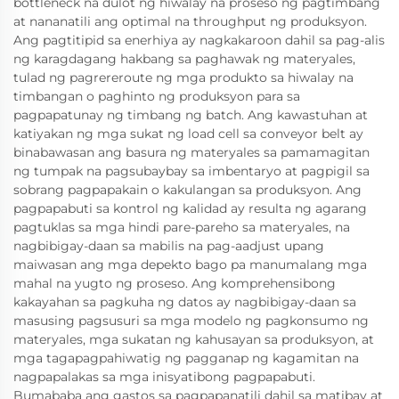
bottleneck na dulot ng hiwalay na proseso ng pagtimbang
at nananatili ang optimal na throughput ng produksyon.
Ang pagtitipid sa enerhiya ay nagkakaroon dahil sa pag-alis
ng karagdagang hakbang sa paghawak ng materyales,
tulad ng pagrereroute ng mga produkto sa hiwalay na
timbangan o paghinto ng produksyon para sa
pagpapatunay ng timbang ng batch. Ang kawastuhan at
katiyakan ng mga sukat ng load cell sa conveyor belt ay
binabawasan ang basura ng materyales sa pamamagitan
ng tumpak na pagsubaybay sa imbentaryo at pagpigil sa
sobrang pagpapakain o kakulangan sa produksyon. Ang
pagpapabuti sa kontrol ng kalidad ay resulta ng agarang
pagtuklas sa mga hindi pare-pareho sa materyales, na
nagbibigay-daan sa mabilis na pag-aadjust upang
maiwasan ang mga depekto bago pa manumalang mga
mahal na yugto ng proseso. Ang komprehensibong
kakayahan sa pagkuha ng datos ay nagbibigay-daan sa
masusing pagsusuri sa mga modelo ng pagkonsumo ng
materyales, mga sukatan ng kahusayan sa produksyon, at
mga tagapagpahiwatig ng pagganap ng kagamitan na
nagpapalakas sa mga inisyatibong pagpapabuti.
Bumababa ang gastos sa pagpapanatili dahil sa matibay at