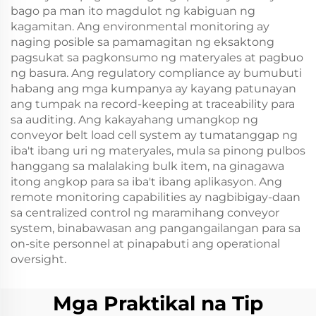
bago pa man ito magdulot ng kabiguan ng
kagamitan. Ang environmental monitoring ay
naging posible sa pamamagitan ng eksaktong
pagsukat sa pagkonsumo ng materyales at pagbuo
ng basura. Ang regulatory compliance ay bumubuti
habang ang mga kumpanya ay kayang patunayan
ang tumpak na record-keeping at traceability para
sa auditing. Ang kakayahang umangkop ng
conveyor belt load cell system ay tumatanggap ng
iba't ibang uri ng materyales, mula sa pinong pulbos
hanggang sa malalaking bulk item, na ginagawa
itong angkop para sa iba't ibang aplikasyon. Ang
remote monitoring capabilities ay nagbibigay-daan
sa centralized control ng maramihang conveyor
system, binabawasan ang pangangailangan para sa
on-site personnel at pinapabuti ang operational
oversight.
Mga Praktikal na Tip