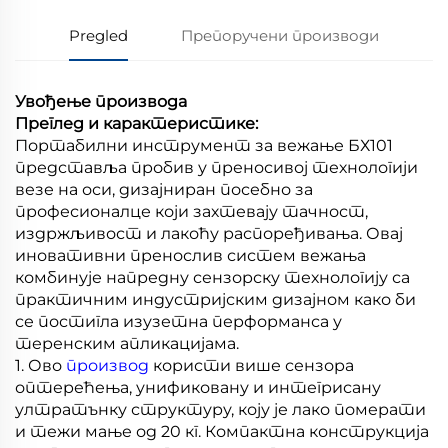
Pregled
Препоручени производи
Увођење производа
Преглед и карактеристике:
Портабилни инструмент за вежање БХ101
представља пробив у преносивој технологији
везе на оси, дизајниран посебно за
професионалце који захтевају тачност,
издржљивост и лакоћу распоређивања. Овај
иновативни пренослив систем вежања
комбинује напредну сензорску технологију са
практичним индустријским дизајном како би
се постигла изузетна перформанса у
теренским апликацијама.
1. Ово
производ
користи више сензора
оптерећења, унификовану и интегрисану
ултратънку структуру, коју је лако померати
и тежи мање од 20 кг. Компактна конструкција