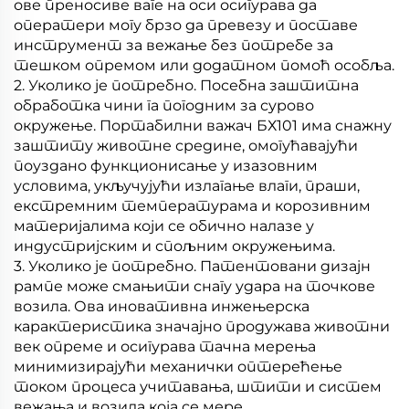
ове преносиве ваге на оси осигурава да
оператери могу брзо да превезу и поставе
инструмент за вежање без потребе за
тешком опремом или додатном помоћ особља.
2. Уколико је потребно. Посебна заштитна
обработка чини га погодним за сурово
окружење. Портабилни важач БХ101 има снажну
заштиту животне средине, омогућавајући
поуздано функционисање у изазовним
условима, укључујући излагање влаги, праши,
екстремним температурама и корозивним
материјалима који се обично налазе у
индустријским и спољним окружењима.
3. Уколико је потребно. Патентовани дизајн
рампе може смањити снагу удара на точкове
возила. Ова иновативна инжењерска
карактеристика значајно продужава животни
век опреме и осигурава тачна мерења
минимизирајући механички оптерећење
током процеса учитавања, штити и систем
вежања и возила која се мере.