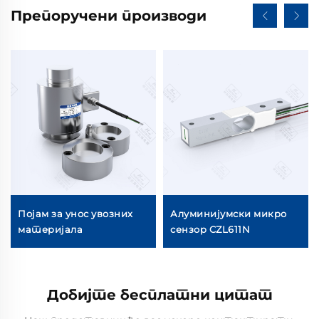
Препоручени производи
Појам за унос увозних
Алуминијумски микро
материјала
сензор CZL611N
Добијте бесплатни цитат