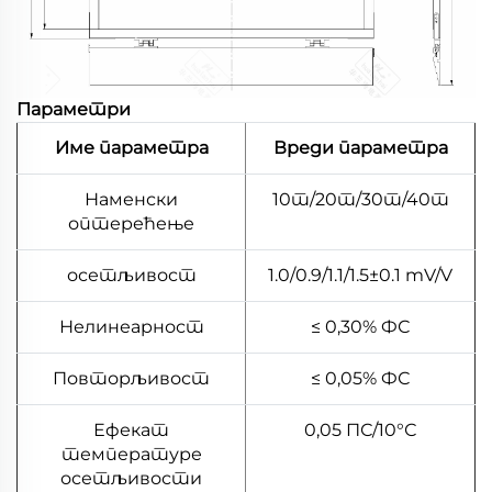
Параметри
Име параметра
Вреди параметра
Наменски
10т/20т/30т/40т
оптерећење
осетљивост
1.0/0.9/1.1/1.5±0.1 mV/V
Нелинеарност
≤ 0,30% ФС
Повторљивост
≤ 0,05% ФС
Ефекат
0,05 ПС/10°С
температуре
осетљивости