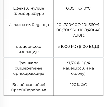
Ефекат нулте
0,05 ПС/10°С
температуре
Излазна импеданца
10t:700±10Ω;20t:560±1
0Ω;30t:560±10Ω;40t:46
7±10Ω
отпорност
≥ 1000 MΩ ((100 ВДЦ)
изолације
Грешка за
≤1,5% ФС (1/4
оптерећење
напетости на
пристрастије
столу)
Безопасан опсег
120% ФС
преоптерећења