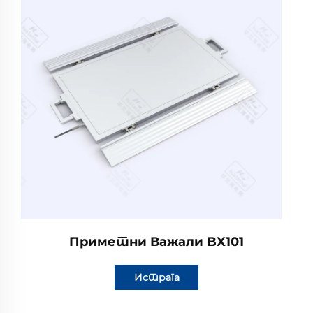
Приметни Важали BX101
Истрага