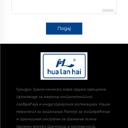
0/1000
Подај
Гуандун Јужно кинеско море пружа прецизне
производе за мерење интелигентног
саобраћаја и индустријских апликација. Наши
мерилачи за затезање, ћелије за оптерећење
и преносиви системи за тежење осина
пружају високу тачност и поузданост.