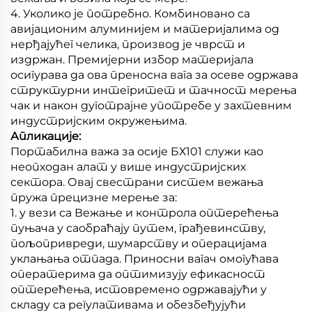
4. Уколико је потребно. Комбиновано са
авијационим алуминијем и материјалима од
нерђајућег челика, производ је чврст и
издржан. Премијерни избор материјала
осигурава да ова преносна вага за осеве одржава
структурни интегритет и тачност мерења
чак и након дуготрајне употребе у захтевним
индустријским окружењима.
Апликације:
Портабилна важа за осије БХ101 служи као
неопходан алат у више индустријских
сектора. Овај свестрани систем вежања
пружа прецизне мерење за:
1. у вези са Вежање и контрола оптерећења
пуњача у саобраћају путем, грађевинству,
пољопривреди, шумарству и операцијама
уклањања отпада. Приносни вагач омогућава
оператерима да оптимизују ефикасност
оптерећења, истовремено одржавајући у
складу са регулативама и обезбеђујући