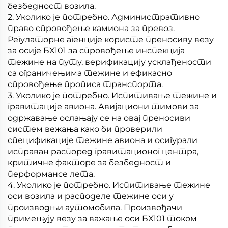
безбедност возила.
2. Уколико је потребно. Административно
право спровођење камиона за превоз.
Регулаторне агенције користе преносиву везу
за осије БХ101 за спровођење инспекција
тежине на путу, верификацију усклађености
са ограничењима тежине и ефикасно
спровођење прописа транспорта.
3. Уколико је потребно. Испитивање тежине и
гравитације авиона. Авијациони тимови за
одржавање ослањају се на овај преносиви
систем вежања како би проверили
спецификације тежине авиона и осигурали
исправан распоред гравитационог центра,
критичне факторе за безбедност и
перформансе лета.
4. Уколико је потребно. Испитивање тежине
оси возила и расподеле тежине оси у
производњи аутомобила. Произвођачи
примењују везу за важање оси БХ101 током