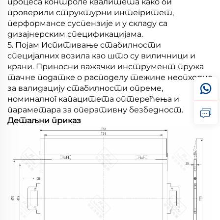
процеса контроле квалитета како би
проверили структурни интегритет,
перформансе суспензије и у складу са
дизајнерским спецификацијама.
5. Појам Испитивање стабилности
специјалних возила као што су виличници и
крани. Приносни важачки инструмент пружа
тачне податке о расподелу тежине неопходне
за валидацију стабилности опреме,
номиналног капацитета оптерећења и
параметара за оперативну безбедност.
Детаљни приказ