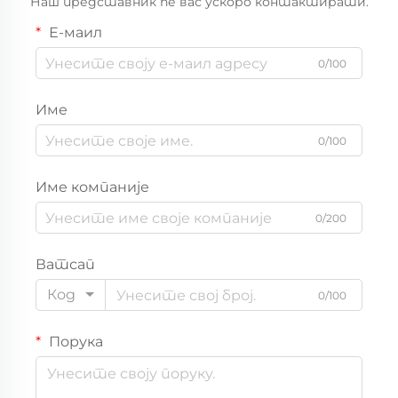
Наш представник ће вас ускоро контактирати.
Е-маил
0/100
Име
0/100
Име компаније
0/200
Ватсап
Код
0/100
Порука