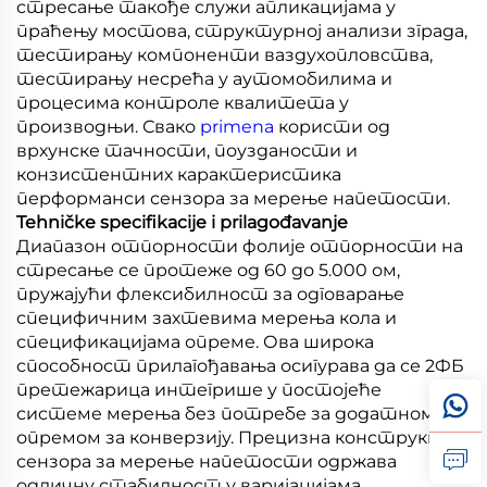
стресање такође служи апликацијама у
праћењу мостова, структурној анализи зграда,
тестирању компоненти ваздухопловства,
тестирању несрећа у аутомобилима и
процесима контроле квалитета у
производњи. Свако
primena
користи од
врхунске тачности, поузданости и
конзистентних карактеристика
перформанси сензора за мерење напетости.
Tehničke specifikacije i prilagođavanje
Диапазон отпорности фолије отпорности на
стресање се протеже од 60 до 5.000 ом,
пружајући флексибилност за одговарање
специфичним захтевима мерења кола и
спецификацијама опреме. Ова широка
способност прилагођавања осигурава да се 2ФБ
претежарица интегрише у постојеће
системе мерења без потребе за додатном
опремом за конверзију. Прецизна конструкција
сензора за мерење напетости одржава
одличну стабилност у варијацијама