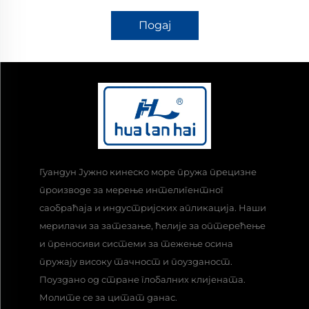
Подај
Гуандун Јужно кинеско море пружа прецизне
производе за мерење интелигентног
саобраћаја и индустријских апликација. Наши
мерилачи за затезање, ћелије за оптерећење
и преносиви системи за тежење осина
пружају високу тачност и поузданост.
Поуздано од стране глобалних клијената.
Молите се за цитат данас.