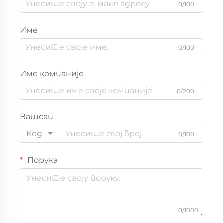
0/100
Име
0/100
Име компаније
0/200
Ватсап
Код
0/100
Порука
0/1000