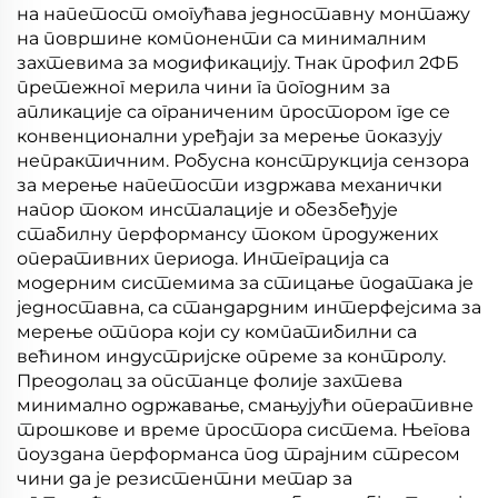
на напетост омогућава једноставну монтажу
на површине компоненти са минималним
захтевима за модификацију. Тнак профил 2ФБ
претежног мерила чини га погодним за
апликације са ограниченим простором где се
конвенционални уређаји за мерење показују
непрактичним. Робусна конструкција сензора
за мерење напетости издржава механички
напор током инсталације и обезбеђује
стабилну перформансу током продужених
оперативних периода. Интеграција са
модерним системима за стицање података је
једноставна, са стандардним интерфејсима за
мерење отпора који су компатибилни са
већином индустријске опреме за контролу.
Преодолац за опстанце фолије захтева
минимално одржавање, смањујући оперативне
трошкове и време простора система. Његова
поуздана перформанса под трајним стресом
чини да је резистентни метар за