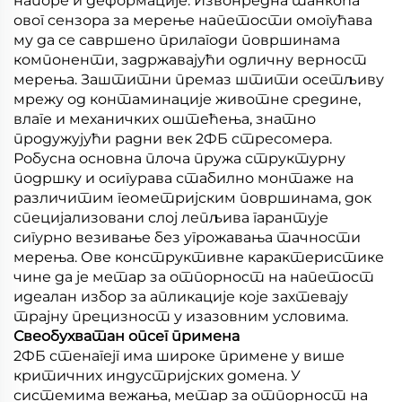
напоре и деформације. Извонредна танкоћа
овог сензора за мерење напетости омогућава
му да се савршено прилагоди површинама
компоненти, задржавајући одличну верност
мерења. Заштитни премаз штити осетљиву
мрежу од контаминације животне средине,
влаге и механичких оштећења, знатно
продужујући радни век 2ФБ стресомера.
Робусна основна плоча пружа структурну
подршку и осигурава стабилно монтаже на
различитим геометријским површинама, док
специјализовани слој лепљива гарантује
сигурно везивање без угрожавања тачности
мерења. Ове конструктивне карактеристике
чине да је метар за отпорност на напетост
идеалан избор за апликације које захтевају
трајну прецизност у изазовним условима.
Свеобухватан опсег примена
2ФБ стенагејг има широке примене у више
критичних индустријских домена. У
системима вежања, метар за отпорност на