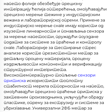
напето фолије обезбеђује прецизну
интеграцију ћелија оптерећења, омогућавајући
прецизно мерење тежине у индустријским
вежама и лабораторијској опреми. Примене за
индустријско мерење снаге имају користи од
изузетне линеарности и понављања сензора
за мерење напетости, пружајући поуздане
податке за системе за праћење и контролу
снаге. Лабораторије за тестирање стрес
анализе користе презистентни метар за
детаљну процену материјала, процену
издржљивости компоненти и верификацију
структурног интегритета.
Високотемпературно топљење
сензори
притиска
искористити топлотну
стабилност мерила отпорности на напето,
омогућавајући прецизно праћење притиска у
захтевним производњима, укључујући обраду
пластике, опрему за екструзију и системе за
убризгавање. Универзални 2ФБ метар за