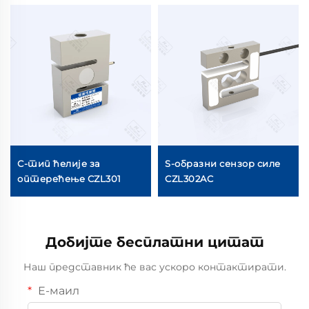
С-тип ћелије за
S-образни сензор силе
оптерећење CZL301
CZL302AC
Добијте бесплатни цитат
Наш представник ће вас ускоро контактирати.
Е-маил