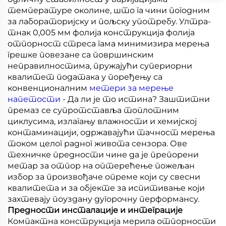
температуре околине, што га чини погодним
за лабораторијску и пољску употребу. Ултра-
тнак 0,005 мм фолија конструкција фолија
отпорност стреса гама минимизира мерења
грешке повезане са површинским
неправилностима, пружајући супериорни
квалитет података у поређењу са
конвенционалним
метери за мерење
напетости
- Да ли је то истина? Заштитни
премаз се супротставља топлотним
циклусима, излагању влажности и хемијској
контаминацији, одржавајући тачност мерења
током целог радног живота сензора. Ове
техничке предности чине да је препорени
метар за отпор на оптерећење пожељан
избор за произвођаче опреме који су свесни
квалитета и за објекте за испитивање који
захтевају поуздану дугорочну перформансу.
Предности инсталације и интеграције
Компактна конструкција мерила отпорности