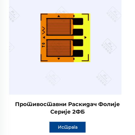
Противоставни Раскидач Фолије
Серије 2ФБ
Истрага