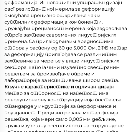
деформација. Инновативни ултратън дизајн
овог резистентног мерила за деформацију
омогућава прецизно откривање чак и
суптилних деформација компоненти,
пружајући прецизност мерења која задовољава
строге захтеве савремених индустријских
примена. Са прилагодљивим вредностима
отпора у распону од 60 до 5.000 Ом, 2ФБ метар
за деформацију прилагођава се различитим
захтевима за мерење у више индустријских
сектора, што га чини изузетно свестраним
решењем за произвођаче опреме и
лабораторије за испитивање широм света.
Кључне карактеристике и одличан дизајн
Метар за отпорност на напетост има
револуционарну конструкцију која поставља
стандарде у индустрији за перформансе и
поузданост. Прецизно резана метал фолија
решетка, која мери само 0,005 мм дебљине,
пружа изузетну осетљивост на структурне