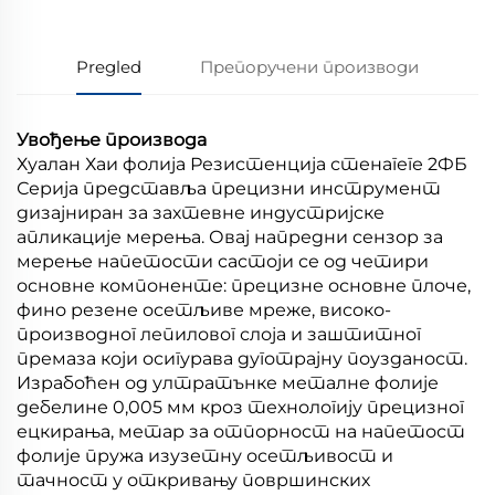
Pregled
Препоручени производи
Увођење производа
Хуалан Хаи фолија Резистенција стенагеге 2ФБ
Серија представља прецизни инструмент
дизајниран за захтевне индустријске
апликације мерења. Овај напредни сензор за
мерење напетости састоји се од четири
основне компоненте: прецизне основне плоче,
фино резене осетљиве мреже, високо-
производног лепиловог слоја и заштитног
премаза који осигурава дуготрајну поузданост.
Израбоћен од ултратънке металне фолије
дебелине 0,005 мм кроз технологију прецизног
ецкирања, метар за отпорност на напетост
фолије пружа изузетну осетљивост и
тачност у откривању површинских