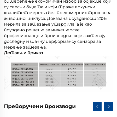
оптерећење економичан избор за објекте који
су свесни буџета и који траже врхунски
квалитет мерења без прекомерних трошкова
животног циклуса. Доказана поузданост 2ФБ
мерила за затезање утврдила га је као
поуздано решење за инжењерске
професионалце и производње које захтевају
доследну и тачну перформансу сензора за
мерење затезања.
Детаљни приказ
Препоручени производи