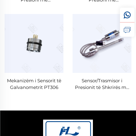
Galvanometër PT503
Galvanometër PT501
Mekanizëm i Sensorit të
Sensor/Trasmisor i
Galvanometrit PT306
Presionit të Shkrirës me
Temperaturë të Lartë
PT133