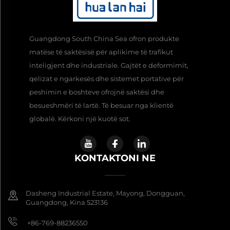
Guangdong South China Sea ofron produkte
matëse të saktësisë për aplikime të trafikut
inteligjent dhe industriale. Gajtët e deformimit,
qelizat e ngarkesës dhe sistemet portative për
peshimin e boshteve ofrojnë saktësi dhe
besueshmëri të lartë. Të besuar nga klientë
globalë. Kërkoni një kuotë sot.
KONTAKTONI NE
Dasheng Industrial Estate, Mayong, Dongguan,
Guangdong, Kina 523136
+86-769-88236550