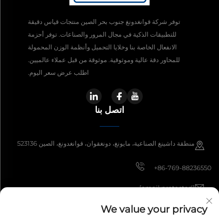
توفر شركة قوانغدونغ جنوب بحر الصين منتجات قياس دقيقة
للتطبيقات الذكية في مجال المرور والصناعات. توفر أحزمة
الانفعال الخاصة بنا وخلايا التحميل وأنظمة الوزن المحمولة
للمحاور دقة عالية وموثوقية. موثوقة من قبل عملاء عالميين.
اطلب عرض سعر اليوم.
اتصل بنا
منطقة داشينغ الصناعية، مايونغ، دونغقوان، قوانغدونغ، الصين 523136
+86-769-88236550
[email protected]
We value your privacy