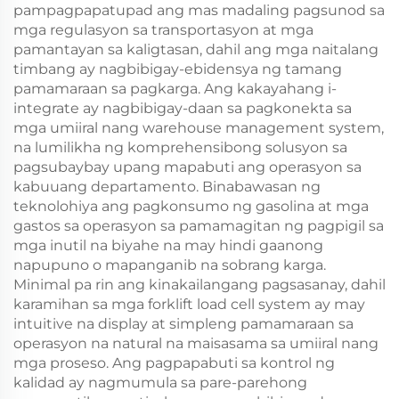
pampagpapatupad ang mas madaling pagsunod sa
mga regulasyon sa transportasyon at mga
pamantayan sa kaligtasan, dahil ang mga naitalang
timbang ay nagbibigay-ebidensya ng tamang
pamamaraan sa pagkarga. Ang kakayahang i-
integrate ay nagbibigay-daan sa pagkonekta sa
mga umiiral nang warehouse management system,
na lumilikha ng komprehensibong solusyon sa
pagsubaybay upang mapabuti ang operasyon sa
kabuuang departamento. Binabawasan ng
teknolohiya ang pagkonsumo ng gasolina at mga
gastos sa operasyon sa pamamagitan ng pagpigil sa
mga inutil na biyahe na may hindi gaanong
napupuno o mapanganib na sobrang karga.
Minimal pa rin ang kinakailangang pagsasanay, dahil
karamihan sa mga forklift load cell system ay may
intuitive na display at simpleng pamamaraan sa
operasyon na natural na maisasama sa umiiral nang
mga proseso. Ang pagpapabuti sa kontrol ng
kalidad ay nagmumula sa pare-parehong