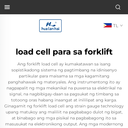
TL
load cell para sa forklift
Ang forklift load cell ay kumakatawan sa isang
sopistikadong sistema ng pagtimbang na idinisenyo
partikular para maisama sa mga kagamitang
panghahawak ng materyales. Ang instrumentong ito ay
nagpapalit ng mga mekanikal na puwersa sa elektrikal na
signal, na nagbibigay-daan sa pagsukat ng timbang sa
totoong oras habang inaangat at inililipat ang karga.
Ginagamit ng forklift load cell ang strain gauge technology
upang matukoy ang maliliit na pagbabago dulot ng bigat,
at binabago ang mga pisikal na pagbabagong ito sa
masusukat na elektronikong output. Ang mga modernong