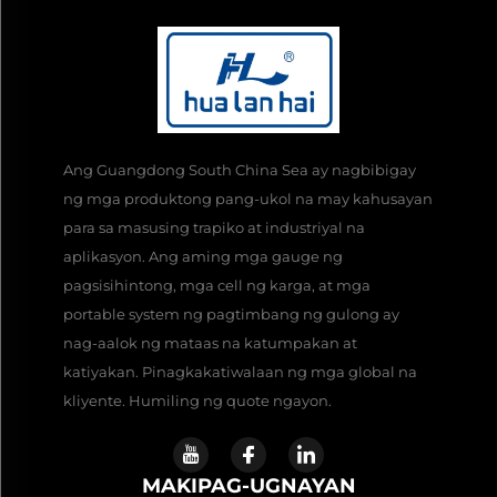
Ang Guangdong South China Sea ay nagbibigay
ng mga produktong pang-ukol na may kahusayan
para sa masusing trapiko at industriyal na
aplikasyon. Ang aming mga gauge ng
pagsisihintong, mga cell ng karga, at mga
portable system ng pagtimbang ng gulong ay
nag-aalok ng mataas na katumpakan at
katiyakan. Pinagkakatiwalaan ng mga global na
kliyente. Humiling ng quote ngayon.
MAKIPAG-UGNAYAN