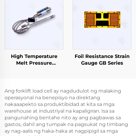
High Temperature
Foil Resistance Strain
Melt Pressure
Gauge GB Series
Sensor/Transmitter
PT133
Ang forklift load cell ay nagdudulot ng malaking
operasyonal na benepisyo na direktang
nakaaapekto sa produktibidad at kita sa mga
warehouse at industriyal na kapaligiran. Isa sa
pangunahing bentahe nito ay ang pagbawas sa
gastos, dahil ang tumpak na pagsukat ng timbang
ay nag-aalis ng haka-haka at nagpipigil sa mga