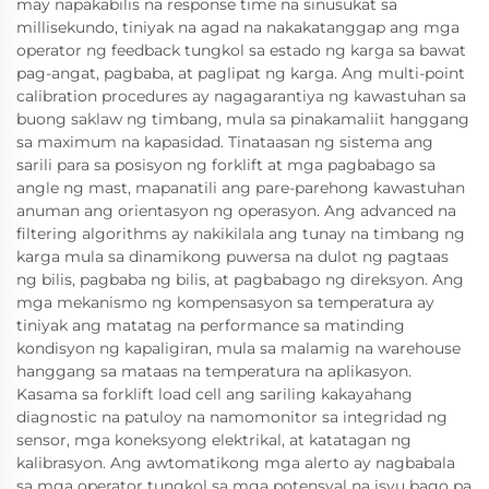
may napakabilis na response time na sinusukat sa
millisekundo, tiniyak na agad na nakakatanggap ang mga
operator ng feedback tungkol sa estado ng karga sa bawat
pag-angat, pagbaba, at paglipat ng karga. Ang multi-point
calibration procedures ay nagagarantiya ng kawastuhan sa
buong saklaw ng timbang, mula sa pinakamaliit hanggang
sa maximum na kapasidad. Tinataasan ng sistema ang
sarili para sa posisyon ng forklift at mga pagbabago sa
angle ng mast, mapanatili ang pare-parehong kawastuhan
anuman ang orientasyon ng operasyon. Ang advanced na
filtering algorithms ay nakikilala ang tunay na timbang ng
karga mula sa dinamikong puwersa na dulot ng pagtaas
ng bilis, pagbaba ng bilis, at pagbabago ng direksyon. Ang
mga mekanismo ng kompensasyon sa temperatura ay
tiniyak ang matatag na performance sa matinding
kondisyon ng kapaligiran, mula sa malamig na warehouse
hanggang sa mataas na temperatura na aplikasyon.
Kasama sa forklift load cell ang sariling kakayahang
diagnostic na patuloy na namomonitor sa integridad ng
sensor, mga koneksyong elektrikal, at katatagan ng
kalibrasyon. Ang awtomatikong mga alerto ay nagbabala
sa mga operator tungkol sa mga potensyal na isyu bago pa