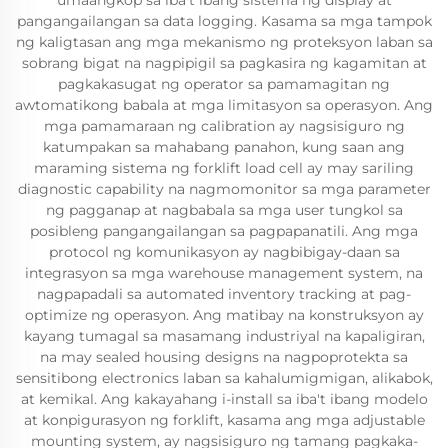
umaangkop sa iba't ibang sistema ng display at
pangangailangan sa data logging. Kasama sa mga tampok
ng kaligtasan ang mga mekanismo ng proteksyon laban sa
sobrang bigat na nagpipigil sa pagkasira ng kagamitan at
pagkakasugat ng operator sa pamamagitan ng
awtomatikong babala at mga limitasyon sa operasyon. Ang
mga pamamaraan ng calibration ay nagsisiguro ng
katumpakan sa mahabang panahon, kung saan ang
maraming sistema ng forklift load cell ay may sariling
diagnostic capability na nagmomonitor sa mga parameter
ng pagganap at nagbabala sa mga user tungkol sa
posibleng pangangailangan sa pagpapanatili. Ang mga
protocol ng komunikasyon ay nagbibigay-daan sa
integrasyon sa mga warehouse management system, na
nagpapadali sa automated inventory tracking at pag-
optimize ng operasyon. Ang matibay na konstruksyon ay
kayang tumagal sa masamang industriyal na kapaligiran,
na may sealed housing designs na nagpoprotekta sa
sensitibong electronics laban sa kahalumigmigan, alikabok,
at kemikal. Ang kakayahang i-install sa iba't ibang modelo
at konpigurasyon ng forklift, kasama ang mga adjustable
mounting system, ay nagsisiguro ng tamang pagkaka-