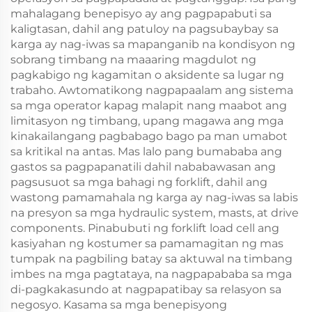
mahalagang benepisyo ay ang pagpapabuti sa
kaligtasan, dahil ang patuloy na pagsubaybay sa
karga ay nag-iwas sa mapanganib na kondisyon ng
sobrang timbang na maaaring magdulot ng
pagkabigo ng kagamitan o aksidente sa lugar ng
trabaho. Awtomatikong nagpapaalam ang sistema
sa mga operator kapag malapit nang maabot ang
limitasyon ng timbang, upang magawa ang mga
kinakailangang pagbabago bago pa man umabot
sa kritikal na antas. Mas lalo pang bumababa ang
gastos sa pagpapanatili dahil nababawasan ang
pagsusuot sa mga bahagi ng forklift, dahil ang
wastong pamamahala ng karga ay nag-iwas sa labis
na presyon sa mga hydraulic system, masts, at drive
components. Pinabubuti ng forklift load cell ang
kasiyahan ng kostumer sa pamamagitan ng mas
tumpak na pagbiling batay sa aktuwal na timbang
imbes na mga pagtataya, na nagpapababa sa mga
di-pagkakasundo at nagpapatibay sa relasyon sa
negosyo. Kasama sa mga benepisyong