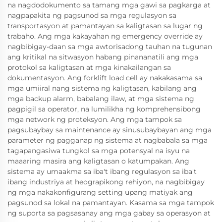
na nagdodokumento sa tamang mga gawi sa pagkarga at
nagpapakita ng pagsunod sa mga regulasyon sa
transportasyon at pamantayan sa kaligtasan sa lugar ng
trabaho. Ang mga kakayahan ng emergency override ay
nagbibigay-daan sa mga awtorisadong tauhan na tugunan
ang kritikal na sitwasyon habang pinananatili ang mga
protokol sa kaligtasan at mga kinakailangan sa
dokumentasyon. Ang forklift load cell ay nakakasama sa
mga umiiral nang sistema ng kaligtasan, kabilang ang
mga backup alarm, babalang ilaw, at mga sistema ng
pagpigil sa operator, na lumilikha ng komprehensibong
mga network ng proteksyon. Ang mga tampok sa
pagsubaybay sa maintenance ay sinusubaybayan ang mga
parameter ng pagganap ng sistema at nagbabala sa mga
tagapangasiwa tungkol sa mga potensyal na isyu na
maaaring masira ang kaligtasan o katumpakan. Ang
sistema ay umaakma sa iba't ibang regulasyon sa iba't
ibang industriya at heograpikong rehiyon, na nagbibigay
ng mga nakakonfigurang setting upang matiyak ang
pagsunod sa lokal na pamantayan. Kasama sa mga tampok
ng suporta sa pagsasanay ang mga gabay sa operasyon at