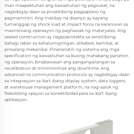
man maapektuhan ang kawastuhan ng pagsukat, na
nagbibigay-daan sa proaktibong pagpaplano ng
pagmamintri. Ang matibay na disenyo ay kayang
tumanggap ng shock load at impact force na karaniwan sa
masinsinang operasyon ng paghawak ng materyales. Ang
sealed construction ay nagpoprotekta sa sensitibong
bahagi laban sa kahalumigmigan, alikabok, kemikal, at
pinsalang mekanikal. Pinananatili ng sistema ang mga
specification ng kawastuhan sa buong mahabang panahon
ng operasyon, binabawasan ang pangangailangan sa
recalibration at miniminimize ang downtime. Ang
advanced na communication protocols ay nagbibigay-daan
sa integrasyon sa iba't ibang display system, data loggers,
at warehouse management platform, na nag-aalok ng
fleksibleng opsyon sa konektibidad para sa iba't ibang
aplikasyon.