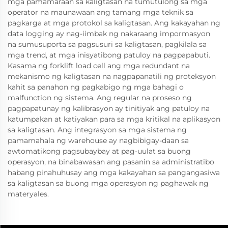
mga pamamaraan sa kaligtasan na tumutulong sa mga
operator na maunawaan ang tamang mga teknik sa
pagkarga at mga protokol sa kaligtasan. Ang kakayahan ng
data logging ay nag-iimbak ng nakaraang impormasyon
na sumusuporta sa pagsusuri sa kaligtasan, pagkilala sa
mga trend, at mga inisyatibong patuloy na pagpapabuti.
Kasama ng forklift load cell ang mga redundant na
mekanismo ng kaligtasan na nagpapanatili ng proteksyon
kahit sa panahon ng pagkabigo ng mga bahagi o
malfunction ng sistema. Ang regular na proseso ng
pagpapatunay ng kalibrasyon ay tinitiyak ang patuloy na
katumpakan at katiyakan para sa mga kritikal na aplikasyon
sa kaligtasan. Ang integrasyon sa mga sistema ng
pamamahala ng warehouse ay nagbibigay-daan sa
awtomatikong pagsubaybay at pag-uulat sa buong
operasyon, na binabawasan ang pasanin sa administratibo
habang pinahuhusay ang mga kakayahan sa pangangasiwa
sa kaligtasan sa buong mga operasyon ng paghawak ng
materyales.