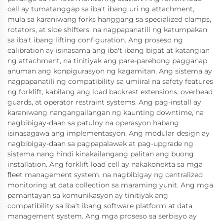
cell ay tumatanggap sa iba't ibang uri ng attachment,
mula sa karaniwang forks hanggang sa specialized clamps,
rotators, at side shifters, na nagpapanatili ng katumpakan
sa iba't ibang lifting configuration. Ang proseso ng
calibration ay isinasama ang iba't ibang bigat at katangian
ng attachment, na tinitiyak ang pare-parehong pagganap
anuman ang konpigurasyon ng kagamitan. Ang sistema ay
nagpapanatili ng compatibility sa umiiral na safety features
ng forklift, kabilang ang load backrest extensions, overhead
guards, at operator restraint systems. Ang pag-install ay
karaniwang nangangailangan ng kaunting downtime, na
nagbibigay-daan sa patuloy na operasyon habang
isinasagawa ang implementasyon. Ang modular design ay
nagbibigay-daan sa pagpapalawak at pag-upgrade ng
sistema nang hindi kinakailangang palitan ang buong
installation. Ang forklift load cell ay nakakonekta sa mga
fleet management system, na nagbibigay ng centralized
monitoring at data collection sa maraming yunit. Ang mga
pamantayan sa komunikasyon ay tinitiyak ang
compatibility sa iba't ibang software platform at data
management system. Ang mga proseso sa serbisyo ay