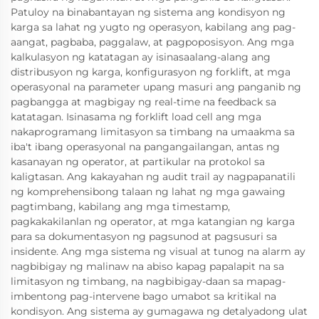
Patuloy na binabantayan ng sistema ang kondisyon ng
karga sa lahat ng yugto ng operasyon, kabilang ang pag-
aangat, pagbaba, paggalaw, at pagpoposisyon. Ang mga
kalkulasyon ng katatagan ay isinasaalang-alang ang
distribusyon ng karga, konfigurasyon ng forklift, at mga
operasyonal na parameter upang masuri ang panganib ng
pagbangga at magbigay ng real-time na feedback sa
katatagan. Isinasama ng forklift load cell ang mga
nakaprogramang limitasyon sa timbang na umaakma sa
iba't ibang operasyonal na pangangailangan, antas ng
kasanayan ng operator, at partikular na protokol sa
kaligtasan. Ang kakayahan ng audit trail ay nagpapanatili
ng komprehensibong talaan ng lahat ng mga gawaing
pagtimbang, kabilang ang mga timestamp,
pagkakakilanlan ng operator, at mga katangian ng karga
para sa dokumentasyon ng pagsunod at pagsusuri sa
insidente. Ang mga sistema ng visual at tunog na alarm ay
nagbibigay ng malinaw na abiso kapag papalapit na sa
limitasyon ng timbang, na nagbibigay-daan sa mapag-
imbentong pag-intervene bago umabot sa kritikal na
kondisyon. Ang sistema ay gumagawa ng detalyadong ulat