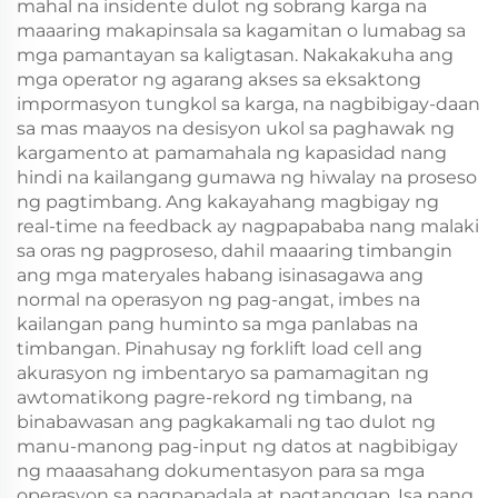
mahal na insidente dulot ng sobrang karga na
maaaring makapinsala sa kagamitan o lumabag sa
mga pamantayan sa kaligtasan. Nakakakuha ang
mga operator ng agarang akses sa eksaktong
impormasyon tungkol sa karga, na nagbibigay-daan
sa mas maayos na desisyon ukol sa paghawak ng
kargamento at pamamahala ng kapasidad nang
hindi na kailangang gumawa ng hiwalay na proseso
ng pagtimbang. Ang kakayahang magbigay ng
real-time na feedback ay nagpapababa nang malaki
sa oras ng pagproseso, dahil maaaring timbangin
ang mga materyales habang isinasagawa ang
normal na operasyon ng pag-angat, imbes na
kailangan pang huminto sa mga panlabas na
timbangan. Pinahusay ng forklift load cell ang
akurasyon ng imbentaryo sa pamamagitan ng
awtomatikong pagre-rekord ng timbang, na
binabawasan ang pagkakamali ng tao dulot ng
manu-manong pag-input ng datos at nagbibigay
ng maaasahang dokumentasyon para sa mga
operasyon sa pagpapadala at pagtanggap. Isa pang