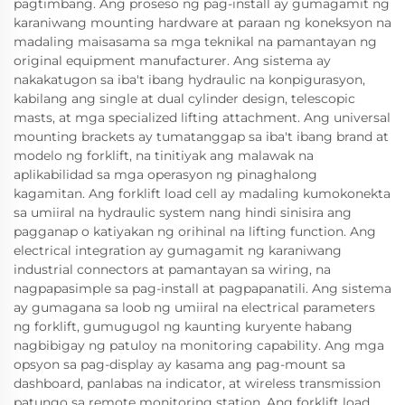
pagtimbang. Ang proseso ng pag-install ay gumagamit ng
karaniwang mounting hardware at paraan ng koneksyon na
madaling maisasama sa mga teknikal na pamantayan ng
original equipment manufacturer. Ang sistema ay
nakakatugon sa iba't ibang hydraulic na konpigurasyon,
kabilang ang single at dual cylinder design, telescopic
masts, at mga specialized lifting attachment. Ang universal
mounting brackets ay tumatanggap sa iba't ibang brand at
modelo ng forklift, na tinitiyak ang malawak na
aplikabilidad sa mga operasyon ng pinaghalong
kagamitan. Ang forklift load cell ay madaling kumokonekta
sa umiiral na hydraulic system nang hindi sinisira ang
pagganap o katiyakan ng orihinal na lifting function. Ang
electrical integration ay gumagamit ng karaniwang
industrial connectors at pamantayan sa wiring, na
nagpapasimple sa pag-install at pagpapanatili. Ang sistema
ay gumagana sa loob ng umiiral na electrical parameters
ng forklift, gumugugol ng kaunting kuryente habang
nagbibigay ng patuloy na monitoring capability. Ang mga
opsyon sa pag-display ay kasama ang pag-mount sa
dashboard, panlabas na indicator, at wireless transmission
patungo sa remote monitoring station. Ang forklift load