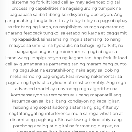
sistema ng forklift load cell ay may advanced digital
processing capabilities na nagsisiguro ng tumpak na
pagbabasa sa iba't ibang kondisyon ng operasyon. Ang
pangunahing tungkulin nito ay tuluy-tuloy na pagsubaybay
sa timbang ng karga, na nagbibigay sa mga operator ng
agarang feedback tungkol sa estado ng karga at paggamit
ng kapasidad. Isinasama ng mga sistemang ito nang
maayos sa umiiral na hydraulic na bahagi ng forklift, na
nangangailangan ng minimum na pagbabago sa
karaniwang konpigurasyon ng kagamitan. Ang forklift load
cell ay gumagana sa pamamagitan ng maramihang punto
ng pagsukat na estratehikong nakalagay sa loob ng
mekanismo ng pag-angat, karaniwang nakamontar sa
pagitan ng hydraulic cylinder at mast assembly. Ang mga
advanced model ay mayroong mga algorithm na
kompensasyon sa temperatura upang mapanatili ang
katumpakan sa iba't ibang kondisyon ng kapaligiran,
habang ang sopistikadong sistema ng pag-filter ay
nagtatanggal ng interference mula sa mga vibration at
dinamikong pagkarga. Sinasaklaw ng teknolohiya ang
parehong analog at digital na format ng output, na