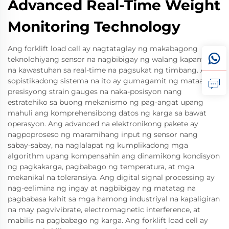
Advanced Real-Time Weight
Monitoring Technology
Ang forklift load cell ay nagtataglay ng makabagong
teknolohiyang sensor na nagbibigay ng walang kapantay
na kawastuhan sa real-time na pagsukat ng timbang. Ang
sopistikadong sistema na ito ay gumagamit ng mataas na
presisyong strain gauges na naka-posisyon nang
estratehiko sa buong mekanismo ng pag-angat upang
mahuli ang komprehensibong datos ng karga sa bawat
operasyon. Ang advanced na elektronikong pakete ay
nagpoproseso ng maramihang input ng sensor nang
sabay-sabay, na naglalapat ng kumplikadong mga
algorithm upang kompensahin ang dinamikong kondisyon
ng pagkakarga, pagbabago ng temperatura, at mga
mekanikal na toleransiya. Ang digital signal processing ay
nag-eelimina ng ingay at nagbibigay ng matatag na
pagbabasa kahit sa mga hamong industriyal na kapaligiran
na may pagvivibrate, electromagnetic interference, at
mabilis na pagbabago ng karga. Ang forklift load cell ay