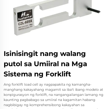
Isinisingit nang walang
putol sa Umiiral na Mga
Sistema ng Forklift
Ang forklift load cell ay nagpapakita ng kamangha-
manghang kakayahang magamit sa iba't ibang modelo at
konpigurasyon ng forklift, na nangangailangan lamang ng
kaunting pagbabago sa umiiral na kagamitan habang
nagbibigay ng komprehensibong kakayahan sa