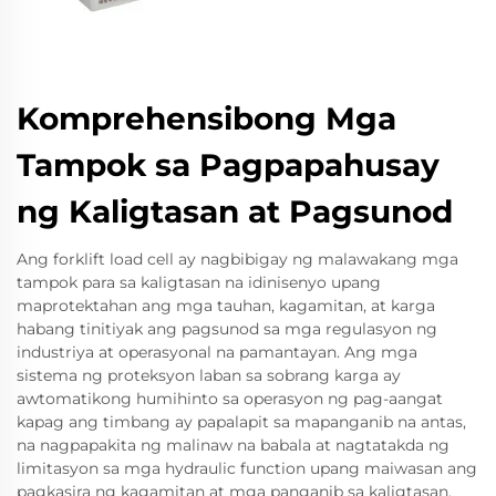
Komprehensibong Mga
Tampok sa Pagpapahusay
ng Kaligtasan at Pagsunod
Ang forklift load cell ay nagbibigay ng malawakang mga
tampok para sa kaligtasan na idinisenyo upang
maprotektahan ang mga tauhan, kagamitan, at karga
habang tinitiyak ang pagsunod sa mga regulasyon ng
industriya at operasyonal na pamantayan. Ang mga
sistema ng proteksyon laban sa sobrang karga ay
awtomatikong humihinto sa operasyon ng pag-aangat
kapag ang timbang ay papalapit sa mapanganib na antas,
na nagpapakita ng malinaw na babala at nagtatakda ng
limitasyon sa mga hydraulic function upang maiwasan ang
pagkasira ng kagamitan at mga panganib sa kaligtasan.