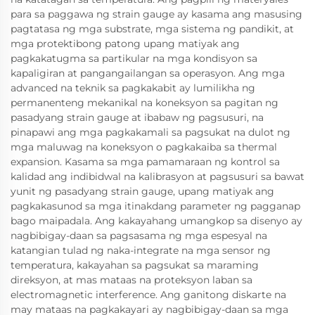
para sa paggawa ng strain gauge ay kasama ang masusing
pagtatasa ng mga substrate, mga sistema ng pandikit, at
mga protektibong patong upang matiyak ang
pagkakatugma sa partikular na mga kondisyon sa
kapaligiran at pangangailangan sa operasyon. Ang mga
advanced na teknik sa pagkakabit ay lumilikha ng
permanenteng mekanikal na koneksyon sa pagitan ng
pasadyang strain gauge at ibabaw ng pagsusuri, na
pinapawi ang mga pagkakamali sa pagsukat na dulot ng
mga maluwag na koneksyon o pagkakaiba sa thermal
expansion. Kasama sa mga pamamaraan ng kontrol sa
kalidad ang indibidwal na kalibrasyon at pagsusuri sa bawat
yunit ng pasadyang strain gauge, upang matiyak ang
pagkakasunod sa mga itinakdang parameter ng pagganap
bago maipadala. Ang kakayahang umangkop sa disenyo ay
nagbibigay-daan sa pagsasama ng mga espesyal na
katangian tulad ng naka-integrate na mga sensor ng
temperatura, kakayahan sa pagsukat sa maraming
direksyon, at mas mataas na proteksyon laban sa
electromagnetic interference. Ang ganitong diskarte na
may mataas na pagkakayari ay nagbibigay-daan sa mga