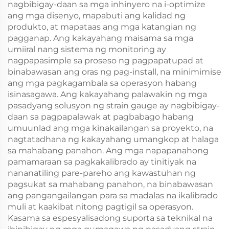
nagbibigay-daan sa mga inhinyero na i-optimize
ang mga disenyo, mapabuti ang kalidad ng
produkto, at mapataas ang mga katangian ng
pagganap. Ang kakayahang maisama sa mga
umiiral nang sistema ng monitoring ay
nagpapasimple sa proseso ng pagpapatupad at
binabawasan ang oras ng pag-install, na minimimise
ang mga pagkagambala sa operasyon habang
isinasagawa. Ang kakayahang palawakin ng mga
pasadyang solusyon ng strain gauge ay nagbibigay-
daan sa pagpapalawak at pagbabago habang
umuunlad ang mga kinakailangan sa proyekto, na
nagtatadhana ng kakayahang umangkop at halaga
sa mahabang panahon. Ang mga napapanahong
pamamaraan sa pagkakalibrado ay tinitiyak na
nananatiling pare-pareho ang kawastuhan ng
pagsukat sa mahabang panahon, na binabawasan
ang pangangailangan para sa madalas na ikalibrado
muli at kaakibat nitong pagtigil sa operasyon.
Kasama sa espesyalisadong suporta sa teknikal na