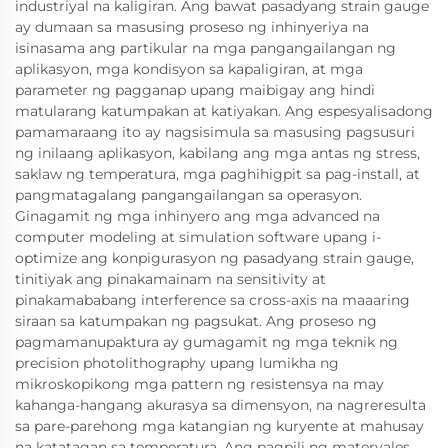
industriyal na kaligiran. Ang bawat pasadyang strain gauge
ay dumaan sa masusing proseso ng inhinyeriya na
isinasama ang partikular na mga pangangailangan ng
aplikasyon, mga kondisyon sa kapaligiran, at mga
parameter ng pagganap upang maibigay ang hindi
matularang katumpakan at katiyakan. Ang espesyalisadong
pamamaraang ito ay nagsisimula sa masusing pagsusuri
ng inilaang aplikasyon, kabilang ang mga antas ng stress,
saklaw ng temperatura, mga paghihigpit sa pag-install, at
pangmatagalang pangangailangan sa operasyon.
Ginagamit ng mga inhinyero ang mga advanced na
computer modeling at simulation software upang i-
optimize ang konpigurasyon ng pasadyang strain gauge,
tinitiyak ang pinakamainam na sensitivity at
pinakamababang interference sa cross-axis na maaaring
siraan sa katumpakan ng pagsukat. Ang proseso ng
pagmamanupaktura ay gumagamit ng mga teknik ng
precision photolithography upang lumikha ng
mikroskopikong mga pattern ng resistensya na may
kahanga-hangang akurasya sa dimensyon, na nagreresulta
sa pare-parehong mga katangian ng kuryente at mahusay
na katatagan sa temperatura. Ang pagpili ng materyales