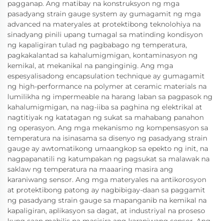
pagganap. Ang matibay na konstruksyon ng mga
pasadyang strain gauge system ay gumagamit ng mga
advanced na materyales at protektibong teknolohiya na
sinadyang pinili upang tumagal sa matinding kondisyon
ng kapaligiran tulad ng pagbabago ng temperatura,
pagkakalantad sa kahalumigmigan, kontaminasyon ng
kemikal, at mekanikal na panginginig. Ang mga
espesyalisadong encapsulation technique ay gumagamit
ng high-performance na polymer at ceramic materials na
lumilikha ng impermeable na harang laban sa pagpasok ng
kahalumigmigan, na nag-iiba sa paghina ng elektrikal at
nagtitiyak ng katatagan ng sukat sa mahabang panahon
ng operasyon. Ang mga mekanismo ng kompensasyon sa
temperatura na isinasama sa disenyo ng pasadyang strain
gauge ay awtomatikong umaangkop sa epekto ng init, na
nagpapanatili ng katumpakan ng pagsukat sa malawak na
saklaw ng temperatura na maaaring masira ang
karaniwang sensor. Ang mga materyales na antikorosyon
at protektibong patong ay nagbibigay-daan sa paggamit
ng pasadyang strain gauge sa mapanganib na kemikal na
kapaligiran, aplikasyon sa dagat, at industriyal na proseso