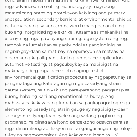
kung saan mabilis na masisira ang karaniwang sensor. Ang
mga advanced na sealing technology ay mayroong
maramihang antas ng proteksyon kabilang ang primary
encapsulation, secondary barriers, at environmental shields
na humaharang sa kontaminasyon habang nananatiling
buo ang integridad ng elektrikal. Kasama sa mekanikal na
disenyo ng mga pasadyang strain gauge system ang mga
tampok na lumalaban sa pagbundol at panginginig na
nagbibigay-daan sa matibay na operasyon sa mataas na
dinamikong kapaligiran tulad ng aerospace application,
automotive testing, at pagsubaybay sa mabibigat na
makinarya. Ang mga accelerated aging test at
environmental qualification procedure ay nagpapatunay sa
pangmatagalang katatagan ng mga pasadyang strain
gauge system, na tiniyak ang pare-parehong pagganap sa
buong haba ng kanilang operational na buhay. Ang
mahusay na kakayahang lumaban sa pagkapagod ng mga
elemento ng pasadyang strain gauge ay nagbibigay-daan
sa milyon-milyong load cycle nang walang paghina ng
pagganap, na ginagawa itong perpektong opsyon para sa
mga dinamikong aplikasyon na nangangailangan ng tuluy-
tuloy na pagmomonitor. Ang kakayahan laban sa UV