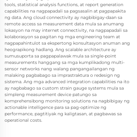
tools, statistical analysis functions, at report generation
capabilities na nagpapadali sa pagsasalin at pagpapakita
ng data. Ang cloud connectivity ay nagbibigay-daan sa
remote access sa measurement data mula sa anumang
lokasyon na may internet connectivity, na nagpapadali sa
kolaborasyon sa pagitan ng mga engineering team at
nagpapahintulot sa ekspertong konsultasyon anuman ang
heograpikong hadlang. Ang scalable architecture ay
sumusuporta sa pagpapalawak mula sa single-point
measurements hanggang sa mga kumplikadong multi-
sensor networks nang walang pangangailangan ng
malaking pagbabago sa imprastraktura o redesign ng
sistema. Ang mga advanced integration capabilities na ito
ay nagbabago sa custom strain gauge systems mula sa
simpleng measurement device patungo sa
komprehensibong monitoring solutions na nagbibigay ng
actionable intelligence para sa pag-optimize ng
performance, pagtitiyak ng kaligtasan, at pagbawas sa
operational costs.