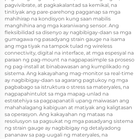
pagvivibrate, at pagkakalantad sa kemikal, na
tinitiyak ang pare-parehong pagganap sa mga
mahihirap na kondisyon kung saan mabilis
manghihina ang mga karaniwang sensor. Ang
fleksibilidad sa disenyo ay nagbibigay-daan sa mga
gumagawa ng pasadyang strain gauge na isama
ang mga tiyak na tampok tulad ng wireless
connectivity, digital na interface, at mga espesyal na
paraan ng pag-mount na nagpapasimple sa proseso
ng pag-install at binabawasan ang kumplikado ng
sistema. Ang kakayahang mag-monitor sa real-time
ay nagbibigay-daan sa agarang pagtukoy ng mga
pagbabago sa istruktura o stress sa materyales, na
nagpapahintulot sa mga mapag-unlad na
estratehiya sa pagpapanatili upang maiwasan ang
mahahalagang kabiguan at matiyak ang kaligtasan
sa operasyon. Ang kakayahan ng mataas na
resolusyon sa pagsukat ng mga pasadyang sistema
ng strain gauge ay nagbibigay ng detalyadong
pananaw sa pag-uugali ng materyales, na