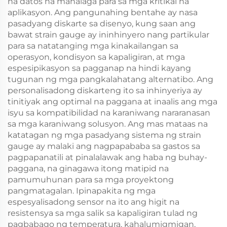
na datos na mahalaga para sa mga kritikal na
aplikasyon. Ang pangunahing bentahe ay nasa
pasadyang diskarte sa disenyo, kung saan ang
bawat strain gauge ay ininhinyero nang partikular
para sa natatanging mga kinakailangan sa
operasyon, kondisyon sa kapaligiran, at mga
espesipikasyon sa pagganap na hindi kayang
tugunan ng mga pangkalahatang alternatibo. Ang
personalisadong diskarteng ito sa inhinyeriya ay
tinitiyak ang optimal na paggana at inaalis ang mga
isyu sa kompatibilidad na karaniwang nararanasan
sa mga karaniwang solusyon. Ang mas mataas na
katatagan ng mga pasadyang sistema ng strain
gauge ay malaki ang nagpapababa sa gastos sa
pagpapanatili at pinalalawak ang haba ng buhay-
paggana, na ginagawa itong matipid na
pamumuhunan para sa mga proyektong
pangmatagalan. Ipinapakita ng mga
espesyalisadong sensor na ito ang higit na
resistensya sa mga salik sa kapaligiran tulad ng
pagbabago ng temperatura, kahalumigmigan,