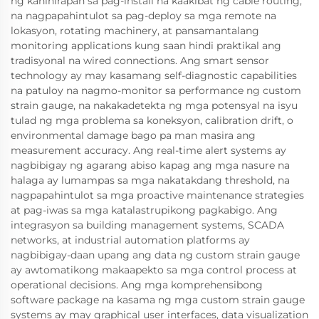
ng kahihirapan sa pag-install na kaakibat ng cable routing,
na nagpapahintulot sa pag-deploy sa mga remote na
lokasyon, rotating machinery, at pansamantalang
monitoring applications kung saan hindi praktikal ang
tradisyonal na wired connections. Ang smart sensor
technology ay may kasamang self-diagnostic capabilities
na patuloy na nagmo-monitor sa performance ng custom
strain gauge, na nakakadetekta ng mga potensyal na isyu
tulad ng mga problema sa koneksyon, calibration drift, o
environmental damage bago pa man masira ang
measurement accuracy. Ang real-time alert systems ay
nagbibigay ng agarang abiso kapag ang mga nasure na
halaga ay lumampas sa mga nakatakdang threshold, na
nagpapahintulot sa mga proactive maintenance strategies
at pag-iwas sa mga katalastrupikong pagkabigo. Ang
integrasyon sa building management systems, SCADA
networks, at industrial automation platforms ay
nagbibigay-daan upang ang data ng custom strain gauge
ay awtomatikong makaapekto sa mga control process at
operational decisions. Ang mga komprehensibong
software package na kasama ng mga custom strain gauge
systems ay may graphical user interfaces, data visualization