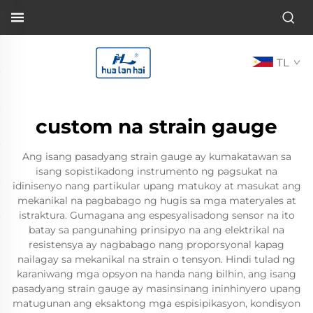
TL
custom na strain gauge
Ang isang pasadyang strain gauge ay kumakatawan sa
isang sopistikadong instrumento ng pagsukat na
idinisenyo nang partikular upang matukoy at masukat ang
mekanikal na pagbabago ng hugis sa mga materyales at
istraktura. Gumagana ang espesyalisadong sensor na ito
batay sa pangunahing prinsipyo na ang elektrikal na
resistensya ay nagbabago nang proporsyonal kapag
nailagay sa mekanikal na strain o tensyon. Hindi tulad ng
karaniwang mga opsyon na handa nang bilhin, ang isang
pasadyang strain gauge ay masinsinang ininhinyero upang
matugunan ang eksaktong mga espisipikasyon, kondisyon