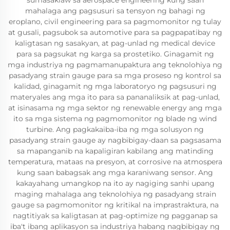
sumasaklaw sa aerospace engineering kung saan
mahalaga ang pagsusuri sa tensyon ng bahagi ng
eroplano, civil engineering para sa pagmomonitor ng tulay
at gusali, pagsubok sa automotive para sa pagpapatibay ng
kaligtasan ng sasakyan, at pag-unlad ng medical device
para sa pagsukat ng karga sa prostetiko. Ginagamit ng
mga industriya ng pagmamanupaktura ang teknolohiya ng
pasadyang strain gauge para sa mga proseso ng kontrol sa
kalidad, ginagamit ng mga laboratoryo ng pagsusuri ng
materyales ang mga ito para sa pananaliksik at pag-unlad,
at isinasama ng mga sektor ng renewable energy ang mga
ito sa mga sistema ng pagmomonitor ng blade ng wind
turbine. Ang pagkakaiba-iba ng mga solusyon ng
pasadyang strain gauge ay nagbibigay-daan sa pagsasama
sa mapanganib na kapaligiran kabilang ang matinding
temperatura, mataas na presyon, at corrosive na atmospera
kung saan babagsak ang mga karaniwang sensor. Ang
kakayahang umangkop na ito ay nagiging sanhi upang
maging mahalaga ang teknolohiya ng pasadyang strain
gauge sa pagmomonitor ng kritikal na imprastraktura, na
nagtitiyak sa kaligtasan at pag-optimize ng pagganap sa
iba't ibang aplikasyon sa industriya habang nagbibigay ng