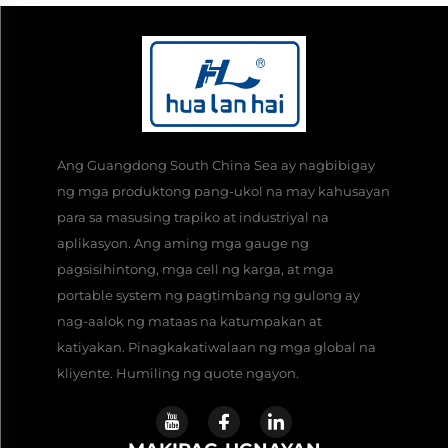
Ang Guangdong South China Sea ay nagbibigay
ng mga produktong pang-ukol na may kahusayan
para sa masusing trapiko at industriyal na
aplikasyon. Ang aming mga gauge ng
pagsisihintong, mga cell ng karga, at mga
portable system ng pagtimbang ng gulong ay
nag-aalok ng mataas na katumpakan at
katiyakan. Pinagkakatiwalaan ng mga global na
kliyente. Humiling ng quote ngayon.