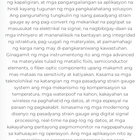
ng kapaligiran, at mga pangangailangan sa aplikasyon na
hindi kayang tugunan ng mga pangkalahatang solusyon.
Ang pangunahing tungkulin ng isang pasadyang strain
gauge ay ang pag-convert ng mekanikal na paglipat sa
masusukat na elektrikal na signal, na nagbibigay-daan sa
mga inhinyero at mananaliksik na bantayan ang integridad
ng istraktura, pag-uugali ng materyales, at pamamahagi
ng karga nang may di-pangkaraniwang kawastuhan.
Ginagamit ng mga instrumentong ito ang mga advanced
na materyales tulad ng metallic foils, semiconductor
elements, o fiber-optic components upang makamit ang
mas mataas na sensitivity at katiyakan. Kasama sa mga
teknolohikal na katangian ng mga pasadyang strain gauge
system ang mga mekanismo ng kompensasyon sa
temperatura, mga waterpoof na kahon, kakayahan sa
wireless na paghahatid ng datos, at mga espesyal na
paraan ng pagkakabit. Isinasama ng mga modernong
disenyo ng pasadyang strain gauge ang digital signal
processing, real-time na pag-log ng datos, at mga
kakayahang pantayong pagmomonitor na nagpapahusay
sa kahusayan ng operasyon. Ang mga aplikasyon nito ay