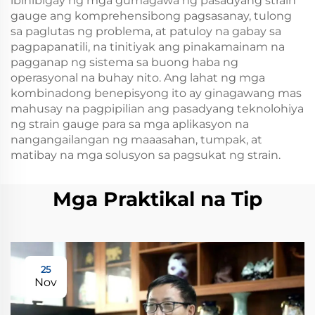
ibinibigay ng mga gumagawa ng pasadyang strain
gauge ang komprehensibong pagsasanay, tulong
sa paglutas ng problema, at patuloy na gabay sa
pagpapanatili, na tinitiyak ang pinakamainam na
pagganap ng sistema sa buong haba ng
operasyonal na buhay nito. Ang lahat ng mga
kombinadong benepisyong ito ay ginagawang mas
mahusay na pagpipilian ang pasadyang teknolohiya
ng strain gauge para sa mga aplikasyon na
nangangailangan ng maaasahan, tumpak, at
matibay na mga solusyon sa pagsukat ng strain.
Mga Praktikal na Tip
25
Nov