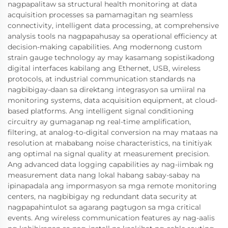
nagpapalitaw sa structural health monitoring at data
acquisition processes sa pamamagitan ng seamless
connectivity, intelligent data processing, at comprehensive
analysis tools na nagpapahusay sa operational efficiency at
decision-making capabilities. Ang modernong custom
strain gauge technology ay may kasamang sopistikadong
digital interfaces kabilang ang Ethernet, USB, wireless
protocols, at industrial communication standards na
nagbibigay-daan sa direktang integrasyon sa umiiral na
monitoring systems, data acquisition equipment, at cloud-
based platforms. Ang intelligent signal conditioning
circuitry ay gumaganap ng real-time amplification,
filtering, at analog-to-digital conversion na may mataas na
resolution at mababang noise characteristics, na tinitiyak
ang optimal na signal quality at measurement precision.
Ang advanced data logging capabilities ay nag-iimbak ng
measurement data nang lokal habang sabay-sabay na
ipinapadala ang impormasyon sa mga remote monitoring
centers, na nagbibigay ng redundant data security at
nagpapahintulot sa agarang pagtugon sa mga critical
events. Ang wireless communication features ay nag-aalis