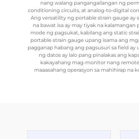
nang walang pangangailangan ng permane
conditioning circuits, at analog-to-digita
Ang versatility ng portable strain gauge ay 
na bawat isa ay may tiyak na kalamangan 
mode ng pagsukat, kabilang ang static stra
portable strain gauge upang isama ang mga
pagganap habang ang pagsusuri sa field ay
ng datos ay lalo pang pinalakas ang ka
kakayahang mag-monitor nang remote. 
maaasahang operasyon sa mahihirap na ko