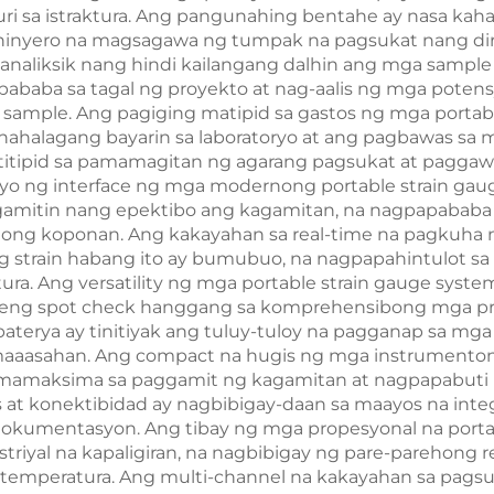
suri sa istraktura. Ang pangunahing bentahe ay nasa k
nhinyero na magsagawa ng tumpak na pagsukat nang dire
liksik nang hindi kailangang dalhin ang mga sample s
apababa sa tagal ng proyekto at nag-aalis ng mga poten
ample. Ang pagiging matipid sa gastos ng mga portabl
ahahalagang bayarin sa laboratoryo at ang pagbawas sa
itipid sa pamamagitan ng agarang pagsukat at paggawa
enyo ng interface ng mga modernong portable strain gau
g gamitin nang epektibo ang kagamitan, na nagpapababa
ng koponan. Ang kakayahan sa real-time na pagkuha n
strain habang ito ay bumubuo, na nagpapahintulot sa a
tura. Ang versatility ng mga portable strain gauge syst
pleng spot check hanggang sa komprehensibong mga pr
baterya ay tinitiyak ang tuluy-tuloy na pagganap sa m
i maaasahan. Ang compact na hugis ng mga instrumentong
gmamaksima sa paggamit ng kagamitan at nagpapabuti
at konektibidad ay nagbibigay-daan sa maayos na integ
okumentasyon. Ang tibay ng mga propesyonal na portab
riyal na kapaligiran, na nagbibigay ng pare-parehong 
temperatura. Ang multi-channel na kakayahan sa pagsu