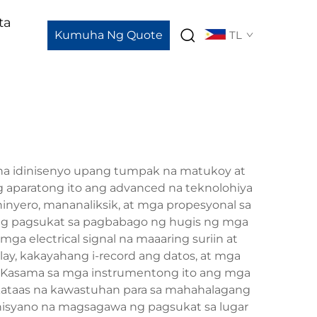
ta
Kumuha Ng Quote
TL
na idinisenyo upang tumpak na matukoy at
ng aparatong ito ang advanced na teknolohiya
inyero, mananaliksik, at mga propesyonal sa
n ng pagsukat sa pagbabago ng hugis ng mga
 electrical signal na maaaring suriin at
ay, kakayahang i-record ang datos, at mga
. Kasama sa mga instrumentong ito ang mga
pakataas na kawastuhan para sa mahahalagang
nisyano na magsagawa ng pagsukat sa lugar