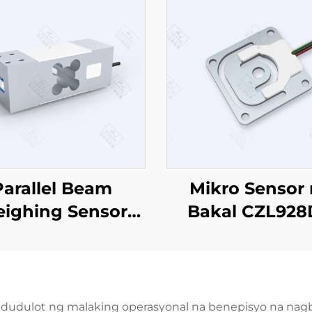
Parallel Beam
Mikro Sensor
ighing Sensor
Bakal CZL92
CZL629
agdudulot ng malaking operasyonal na benepisyo na na