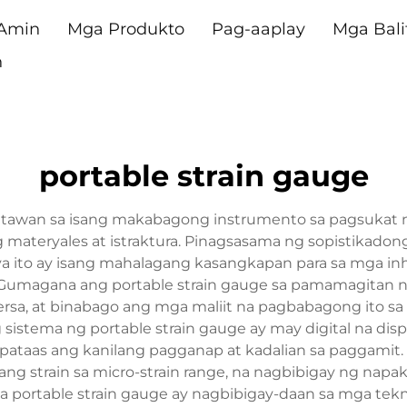
 Amin
Mga Produkto
Pag-aaplay
Mga Bali
n
portable strain gauge
katawan sa isang makabagong instrumento sa pagsukat 
g materyales at istraktura. Pinagsasama ng sopistikado
aya ito ay isang mahalagang kasangkapan para sa mga inh
iya. Gumagana ang portable strain gauge sa pamamagita
, at binabago ang mga maliit na pagbabagong ito sa mga
tema ng portable strain gauge ay may digital na displ
pataas ang kanilang pagganap at kadalian sa paggamit
 ang strain sa micro-strain range, na nagbibigay ng na
a portable strain gauge ay nagbibigay-daan sa mga tek