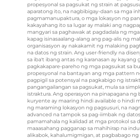
propesyonal sa pagsukat ng strain at pagsu
aparatong ito, na nagbibigay-daan sa mga i
pagmamanupaktura, o mga lokasyon ng panana
kakayahang ito sa lugar ay malaki ang nagp
mangyari sa paghawak at pagdadala ng mga s
kapag isinasaalang-alang ang pag-alis ng m
organisasyon ay nakakamit ng malaking pagt
na datos ng strain. Ang user-friendly na dis
sa iba't ibang antas ng karanasan ay kayan
pagkakapare-pareho ng mga pagsukat sa buo
propesyonal na bantayan ang mga pattern ng 
pagpigil sa potensyal na pagkabigo ng istrak
pangangailangan sa pagsukat, mula sa sim
istraktura. Ang operasyon na pinapagana ng 
kuryente ay maaring hindi available o hind
ng maraming lokasyon ng pagsusuri, na na
advanced na tampok sa pag-iimbak ng datos 
pamamahala ng kalidad at mga protokol sa d
maaasahang pagganap sa mahihirap na indust
alikabok, kahalumigmigan, at pagbabago ng 