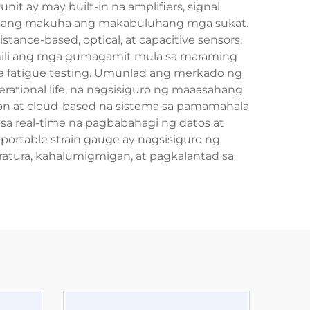
t ay may built-in na amplifiers, signal
or upang makuha ang makabuluhang mga sukat.
stance-based, optical, at capacitive sensors,
pumili ang mga gumagamit mula sa maraming
 sa fatigue testing. Umunlad ang merkado ng
ational life, na nagsisiguro ng maaasahang
on at cloud-based na sistema sa pamamahala
sa real-time na pagbabahagi ng datos at
rtable strain gauge ay nagsisiguro ng
atura, kahalumigmigan, at pagkalantad sa