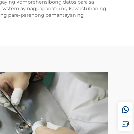
igay ng komprehensibong datos para sa
uge system ay nagpapanatili ng kawastuhan ng
k ang pare-parehong pamantayan ng