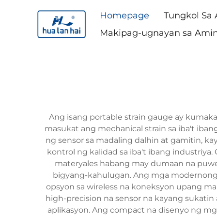
Homepage
Tungkol Sa
Makipag-ugnayan sa Ami
Ang isang portable strain gauge ay kuma
masukat ang mechanical strain sa iba't iban
ng sensor sa madaling dalhin at gamitin, k
kontrol ng kalidad sa iba't ibang industr
materyales habang may dumaan na puwersa
bigyang-kahulugan. Ang mga modernong sis
opsyon sa wireless na koneksyon upang ma
high-precision na sensor na kayang sukatin
aplikasyon. Ang compact na disenyo ng mg