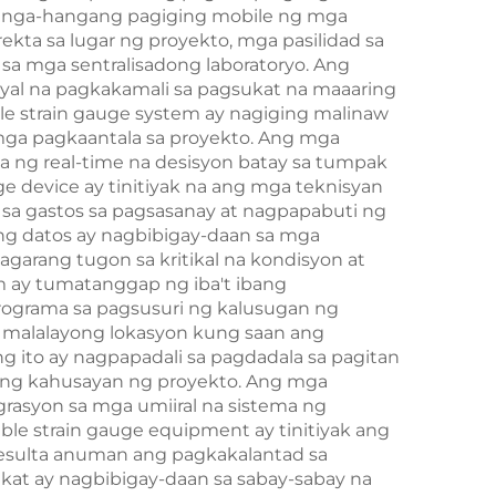
ahanga-hangang pagiging mobile ng mga
kta sa lugar ng proyekto, mga pasilidad sa
a mga sentralisadong laboratoryo. Ang
syal na pagkakamali sa pagsukat na maaaring
e strain gauge system ay nagiging malinaw
 mga pagkaantala sa proyekto. Ang mga
 ng real-time na desisyon batay sa tumpak
ge device ay tinitiyak na ang mga teknisyan
 sa gastos sa pagsasanay at nagpapabuti ng
g datos ay nagbibigay-daan sa mga
garang tugon sa kritikal na kondisyon at
em ay tumatanggap ng iba't ibang
ograma sa pagsusuri ng kalusugan ng
ga malalayong lokasyon kung saan ang
 ito ay nagpapadali sa pagdadala sa pagitan
 ng kahusayan ng proyekto. Ang mga
rasyon sa mga umiiral na sistema ng
le strain gauge equipment ay tinitiyak ang
resulta anuman ang pagkakalantad sa
kat ay nagbibigay-daan sa sabay-sabay na