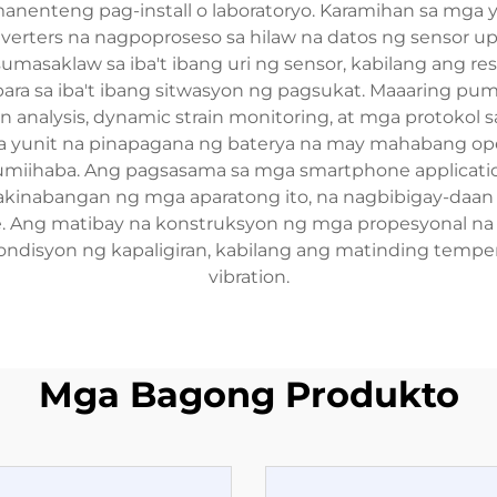
nteng pag-install o laboratoryo. Karamihan sa mga yuni
l converters na nagpoproseso sa hilaw na datos ng sens
sumasaklaw sa iba't ibang uri ng sensor, kabilang ang resi
para sa iba't ibang sitwasyon ng pagsukat. Maaaring 
in analysis, dynamic strain monitoring, at mga protokol
 yunit na pinapagana ng baterya na may mahabang oper
 umiihaba. Ang pagsasama sa mga smartphone applicati
pakinabangan ng mga aparatong ito, na nagbibigay-daan 
Ang matibay na konstruksyon ng mga propesyonal na po
ndisyon ng kapaligiran, kabilang ang matinding temper
vibration.
Mga Bagong Produkto