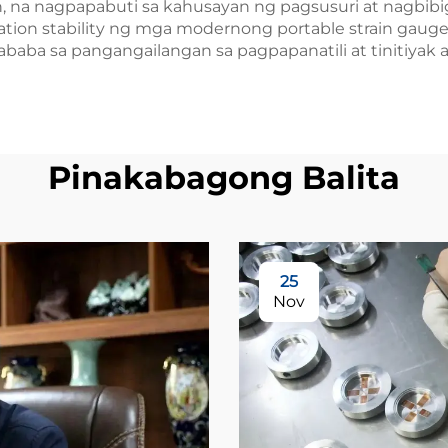
 na nagpapabuti sa kahusayan ng pagsusuri at nagbib
ibration stability ng mga modernong portable strain ga
aba sa pangangailangan sa pagpapanatili at tinitiya
Pinakabagong Balita
25
Nov