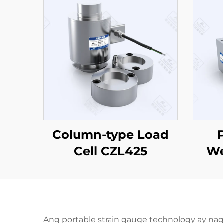
Column-type Load
Cell CZL425
We
Ang portable strain gauge technology ay n