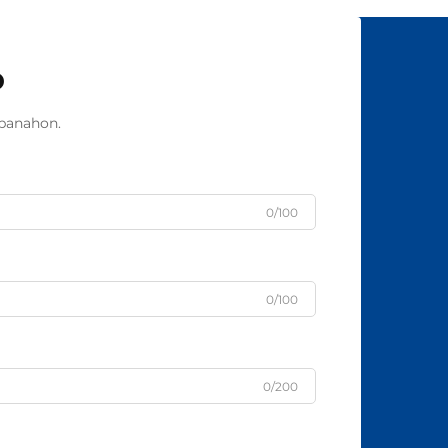
o
panahon.
0/100
0/100
0/200