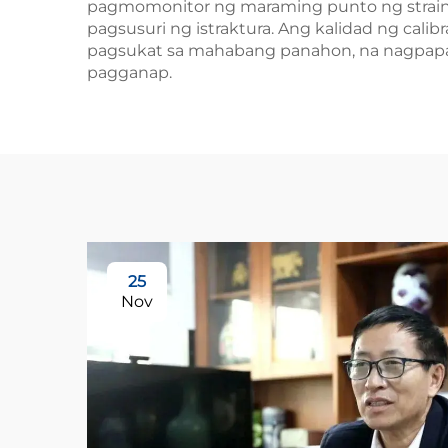
pagmomonitor ng maraming punto ng strain,
pagsusuri ng istraktura. Ang kalidad ng cal
pagsukat sa mahabang panahon, na nagpapab
pagganap.
25
Nov