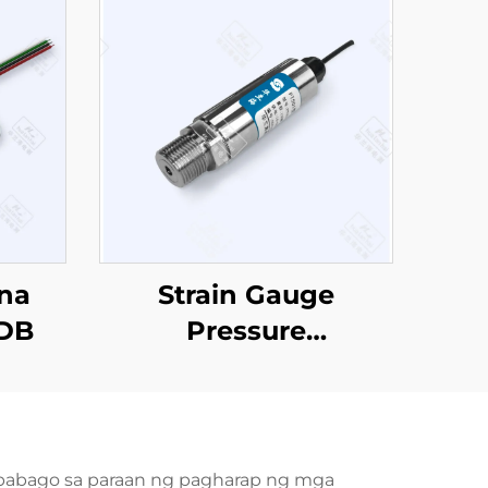
 na
Strain Gauge
8DB
Pressure
Sensor/Transmitter
PT501
gbabago sa paraan ng pagharap ng mga