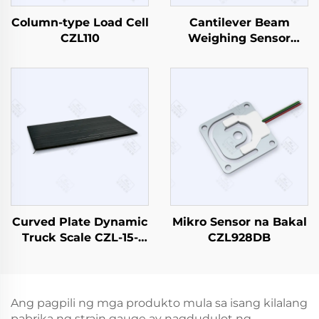
Column-type Load Cell
Cantilever Beam
CZL110
Weighing Sensor
CZL803
Curved Plate Dynamic
Mikro Sensor na Bakal
Truck Scale CZL-15-
CZL928DB
1500
Ang pagpili ng mga produkto mula sa isang kilalang
pabrika ng strain gauge ay nagdudulot ng