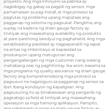
proyekto. Ang mga inhinyero sa pabrika ay
nagbibigay ng gabay sa pagpili ng sensor, mga
pamamaraan sa pag-install, at mga proseso sa
paglutas ng problema upang mapataas ang
pagganap ng sistema ng pagsukat. Panglima, ang
suplay na kadena ng strain gauge factory ay
tinitiyak ang maaasahang availability ng produkto
at pare-parehong iskedyul ng paghahatid. Ang mga
establisadong pasilidad ay nagpapanatili ng sapat
na antas ng imbentaryo at kapasidad sa
produksyon upang matugunan ang
pangangailangan ng mga customer nang walang
mahabang oras ng paghihintay. Ika-anim, kasama sa
mga programa ng quality assurance ng strain gauge
factory ang komprehensibong mga protokol sa
pagsusuri na nagsisiguro sa pagganap ng sensor sa
iba't ibang kondisyon ng kapaligiran. Ang
pagsusuring ito ay binabawasan ang panganib ng
pagkabigo sa field at tinitiyak ang maaasahang
operasyon sa mga hamong aplikasyon. Pampito,
ang pakikipagtulungan sa strain gauge factory ay