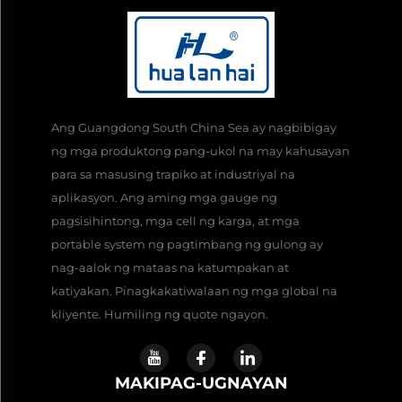
Ang Guangdong South China Sea ay nagbibigay
ng mga produktong pang-ukol na may kahusayan
para sa masusing trapiko at industriyal na
aplikasyon. Ang aming mga gauge ng
pagsisihintong, mga cell ng karga, at mga
portable system ng pagtimbang ng gulong ay
nag-aalok ng mataas na katumpakan at
katiyakan. Pinagkakatiwalaan ng mga global na
kliyente. Humiling ng quote ngayon.
MAKIPAG-UGNAYAN