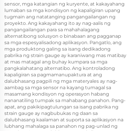
sensor, mga katangian ng kuryente, at kakayahang
lumaban sa mga kondisyon ng kapaligiran upang
tugmain ang natatanging pangangailangan ng
proyekto. Ang kakayahang ito ay nag-aalis ng
pangangailangan para sa mahahalagang
alternatibong solusyon o binabaan ang pagganap
sa mga espesyalisadong aplikasyon. Pangatlo, ang
mga produktong galing sa isang dedikadong
pabrika ng strain gauge ay karaniwang mas matibay
at mas matagal ang buhay kumpara sa mga
pangkalahatang alternatibo. Ang kontroladong
kapaligiran sa pagmamanupaktura at ang
dalubhasang pagpili ng mga materyales ay nag-
aambag sa mga sensor na kayang tumagal sa
masamang kondisyon ng operasyon habang
nananatiling tumpak sa mahabang panahon. Pang-
apat, ang pakikipagtulungan sa isang pabrika ng
strain gauge ay nagbubukas ng daan sa
dalubhasang kaalaman at suporta sa aplikasyon na
lubhang mahalaga sa panahon ng pag-unlad ng