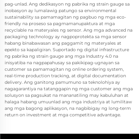
pag-unlad. Ang dedikasyon ng pabrika ng strain gauge sa
inobasyon ay lumalawig patungo sa environmental
sustainability sa pamamagitan ng pagbuo ng mga eco-
friendly na proseso sa pagmamanupaktura at mga
recyclable na materyales ng sensor. Ang mga advanced na
packaging technology ay nagpoprotekta sa mga sensor
habang binabawasan ang paggamit ng materyales at
epekto sa kapaligiran. Suportado ng digital infrastructure
ng pabrika ng strain gauge ang mga Industry 4.0 na
inisyatiba na nagpapahusay sa pakikipag-ugnayan sa
customer sa pamamagitan ng online ordering system,
real-time production tracking, at digital documentation
delivery. Ang ganitong pamumuno sa teknolohiya ay
nagagarantiya na tatanggapin ng mga customer ang mga
solusyon sa pagsukat na mananatiling may kabuluhan at
halaga habang umuunlad ang mga industriya at lumilitaw
ang mga bagong aplikasyon, na nagbibigay ng long-term
return on investment at mga competitive advantage.