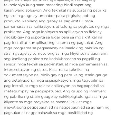
teknolohiya kung saan maaaring hindi sapat ang
karaniwang solusyon. Ang teknikal na suporta ng pabrika
ng strain gauge ay umaabot pa sa pagkakaloob ng
produkto, kabilang ang gabay sa pag-install, mga
pamamaraan sa kalibrasyon, at tulong sa paglutas ng mga
problema. Ang mga inhinyero sa aplikasyon sa field ay
nagbibigay ng suporta sa lugar para sa mga kritikal na
pag-install at kumplikadong sistema ng pagsukat. Ang
mga programa sa pagsasanay na inaalok ng pabrika ng
strain gauge ay tumutulong sa mga kliyente na paunlarin
ang kanilang panloob na kadalubhasaan sa pagpili ng
sensor, mga teknik sa pag-install, at mga pamamaraan sa
interpretasyon ng datos. Kasama sa teknikal na
dokumentasyon na ibinibigay ng pabrika ng strain gauge
ang detalyadong mga espisipikasyon, mga tagubilin sa
pag-install, at mga tala sa aplikasyon na nagpapadali sa
matagumpay na pagpapatupad. Ang grupo ng inhinyero
ng pabrika ng strain gauge ay nakikipagtulungan sa mga
kliyente sa mga proyekto sa pananaliksik at mga
inisyatibong pagpapaunlad na nagpapaunlad sa agham ng
pagsukat at nagpapalawak sa mga posibilidad ng