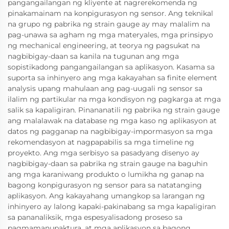
pangangailangan ng kliyente at nagrerekomenda ng
pinakamainam na konpigurasyon ng sensor. Ang teknikal
na grupo ng pabrika ng strain gauge ay may malalim na
pag-unawa sa agham ng mga materyales, mga prinsipyo
ng mechanical engineering, at teorya ng pagsukat na
nagbibigay-daan sa kanila na tugunan ang mga
sopistikadong pangangailangan sa aplikasyon. Kasama sa
suporta sa inhinyero ang mga kakayahan sa finite element
analysis upang mahulaan ang pag-uugali ng sensor sa
ilalim ng partikular na mga kondisyon ng pagkarga at mga
salik sa kapaligiran. Pinananatili ng pabrika ng strain gauge
ang malalawak na database ng mga kaso ng aplikasyon at
datos ng pagganap na nagbibigay-impormasyon sa mga
rekomendasyon at nagpapabilis sa mga timeline ng
proyekto. Ang mga serbisyo sa pasadyang disenyo ay
nagbibigay-daan sa pabrika ng strain gauge na baguhin
ang mga karaniwang produkto o lumikha ng ganap na
bagong konpigurasyon ng sensor para sa natatanging
aplikasyon. Ang kakayahang umangkop sa larangan ng
inhinyero ay lalong kapaki-pakinabang sa mga kapaligiran
sa pananaliksik, mga espesyalisadong proseso sa
pagmamanupaktura, at mga aplikasyon sa bagong