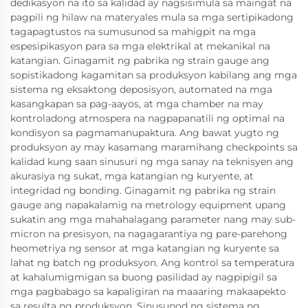
dedikasyon na ito sa kalidad ay nagsisimula sa maingat na
pagpili ng hilaw na materyales mula sa mga sertipikadong
tagapagtustos na sumusunod sa mahigpit na mga
espesipikasyon para sa mga elektrikal at mekanikal na
katangian. Ginagamit ng pabrika ng strain gauge ang
sopistikadong kagamitan sa produksyon kabilang ang mga
sistema ng eksaktong deposisyon, automated na mga
kasangkapan sa pag-aayos, at mga chamber na may
kontroladong atmospera na nagpapanatili ng optimal na
kondisyon sa pagmamanupaktura. Ang bawat yugto ng
produksyon ay may kasamang maramihang checkpoints sa
kalidad kung saan sinusuri ng mga sanay na teknisyen ang
akurasiya ng sukat, mga katangian ng kuryente, at
integridad ng bonding. Ginagamit ng pabrika ng strain
gauge ang napakalamig na metrology equipment upang
sukatin ang mga mahahalagang parameter nang may sub-
micron na presisyon, na nagagarantiya ng pare-parehong
heometriya ng sensor at mga katangian ng kuryente sa
lahat ng batch ng produksyon. Ang kontrol sa temperatura
at kahalumigmigan sa buong pasilidad ay nagpipigil sa
mga pagbabago sa kapaligiran na maaaring makaapekto
sa resulta ng produksyon. Sinusunod ng sistema ng