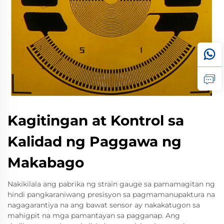
Kagitingan at Kontrol sa
Kalidad ng Paggawa ng
Makabago
Nakikilala ang pabrika ng strain gauge sa pamamagitan ng
hindi pangkaraniwang presisyon sa pagmamanupaktura na
nagagarantiya na ang bawat sensor ay nakakatugon sa
mahigpit na mga pamantayan sa pagganap. Ang