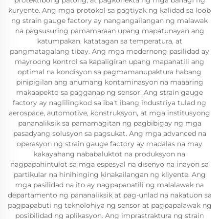
protektibong patong, at pagkonekta ng mga bahagi ng
kuryente. Ang mga protokol sa pagtiyak ng kalidad sa loob
ng strain gauge factory ay nangangailangan ng malawak
na pagsusuring pamamaraan upang mapatunayan ang
katumpakan, katatagan sa temperatura, at
pangmatagalang tibay. Ang mga modernong pasilidad ay
mayroong kontrol sa kapaligiran upang mapanatili ang
optimal na kondisyon sa pagmamanupaktura habang
pinipigilan ang anumang kontaminasyon na maaaring
makaapekto sa pagganap ng sensor. Ang strain gauge
factory ay naglilingkod sa iba't ibang industriya tulad ng
aerospace, automotive, konstruksyon, at mga institusyong
pananaliksik sa pamamagitan ng pagbibigay ng mga
pasadyang solusyon sa pagsukat. Ang mga advanced na
operasyon ng strain gauge factory ay madalas na may
kakayahang nababaluktot na produksyon na
nagpapahintulot sa mga espesyal na disenyo na inayon sa
partikular na hinihinging kinakailangan ng kliyente. Ang
mga pasilidad na ito ay nagpapanatili ng malalawak na
departamento ng pananaliksik at pag-unlad na nakatuon sa
pagpapabuti ng teknolohiya ng sensor at pagpapalawak ng
posibilidad ng aplikasyon. Ang imprastraktura ng strain