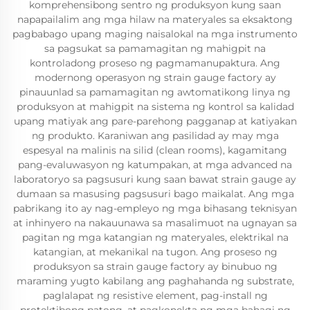
komprehensibong sentro ng produksyon kung saan
napapailalim ang mga hilaw na materyales sa eksaktong
pagbabago upang maging naisalokal na mga instrumento
sa pagsukat sa pamamagitan ng mahigpit na
kontroladong proseso ng pagmamanupaktura. Ang
modernong operasyon ng strain gauge factory ay
pinauunlad sa pamamagitan ng awtomatikong linya ng
produksyon at mahigpit na sistema ng kontrol sa kalidad
upang matiyak ang pare-parehong pagganap at katiyakan
ng produkto. Karaniwan ang pasilidad ay may mga
espesyal na malinis na silid (clean rooms), kagamitang
pang-evaluwasyon ng katumpakan, at mga advanced na
laboratoryo sa pagsusuri kung saan bawat strain gauge ay
dumaan sa masusing pagsusuri bago maikalat. Ang mga
pabrikang ito ay nag-empleyo ng mga bihasang teknisyan
at inhinyero na nakauunawa sa masalimuot na ugnayan sa
pagitan ng mga katangian ng materyales, elektrikal na
katangian, at mekanikal na tugon. Ang proseso ng
produksyon sa strain gauge factory ay binubuo ng
maraming yugto kabilang ang paghahanda ng substrate,
paglalapat ng resistive element, pag-install ng