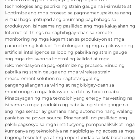
technologies ang pabrika ng strain gauge na i-simulate at
i-optimize ang mga proseso sa pagmamanupaktura nang
virtual bago ipatupad ang anumang pagbabago sa
produksyon. Isinasama ng pasilidad ang mga kakayahan ng
Internet of Things na nagbibigay-daan sa remote
monitoring ng mga kagamitan sa produksyon at mga
parameter ng kalidad. Tinutulungan ng mga aplikasyon ng
artificial intelligence sa loob ng pabrika ng strain gauge
ang mga desisyon sa kontrol ng kalidad at mga
rekomendasyon sa pag-optimize ng proseso. Binuo ng
pabrika ng strain gauge ang mga wireless strain
measurement solution na nagtatanggal ng
pangangailangan sa wiring at nagbibigay-daan sa
monitoring sa mga lokasyon na dati ay hindi maabot.
Pinapayagan ng mga teknolohiyang energy harvesting na
isinama sa mga produkto ng pabrika ng strain gauge na
ang mga sensor ay gumana nang autonomo nang walang
panlabas na power source. Pinananatili ng pasilidad ang
pakikipagsosyo sa mga institusyong pampanaliksik at mga
kumpanya ng teknolohiya na nagbibigay ng access sa mga
bagong teknolohiya at mga oportunidad sa kolaboratibong