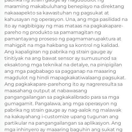
maraming makabuluhang benepisyo na direktang
nakaaapekto sa kawastuhan ng pagsukat at
kahusayan ng operasyon. Una, ang mga pasilidad na
ito ay nagbibigay ng mas mataas na pagkakapare-
pareho ng produkto sa pamamagitan ng
pamantayang proseso ng pagmamanupaktura at
mahigpit na mga hakbang sa kontrol ng kalidad.
Ang kapaligiran ng pabrika ng strain gauge ay
tinitiyak na ang bawat sensor ay sumusunod sa
eksaktong mga teknikal na detalye, na pinipigilan
ang mga pagbabago sa pagganap na maaaring
magdulot ng hindi mapagkakatiwalaang pagsukat.
Ang pagkakapare-parehong ito ay nagreresulta sa
maasahang output at nabawasang
pangangailangan sa pagkakalibrado para sa mga
gumagamit. Pangalawa, ang mga operasyon ng
pabrika ng strain gauge ay nag-aalok ng malawak
na kakayahang i-customize upang tugunan ang
partikular na pangangailangan sa aplikasyon. Ang
mga inhinyero ay maaaring baguhin ang sukat ng