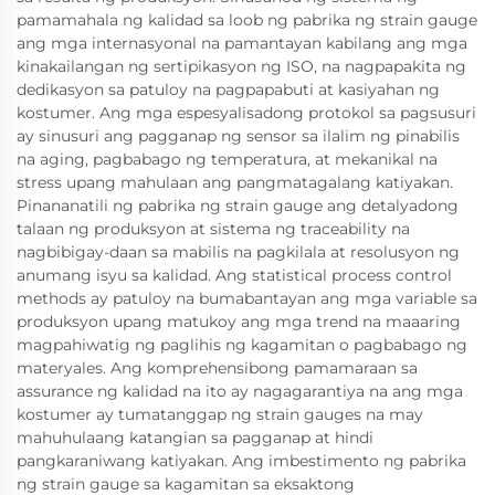
pamamahala ng kalidad sa loob ng pabrika ng strain gauge
ang mga internasyonal na pamantayan kabilang ang mga
kinakailangan ng sertipikasyon ng ISO, na nagpapakita ng
dedikasyon sa patuloy na pagpapabuti at kasiyahan ng
kostumer. Ang mga espesyalisadong protokol sa pagsusuri
ay sinusuri ang pagganap ng sensor sa ilalim ng pinabilis
na aging, pagbabago ng temperatura, at mekanikal na
stress upang mahulaan ang pangmatagalang katiyakan.
Pinananatili ng pabrika ng strain gauge ang detalyadong
talaan ng produksyon at sistema ng traceability na
nagbibigay-daan sa mabilis na pagkilala at resolusyon ng
anumang isyu sa kalidad. Ang statistical process control
methods ay patuloy na bumabantayan ang mga variable sa
produksyon upang matukoy ang mga trend na maaaring
magpahiwatig ng paglihis ng kagamitan o pagbabago ng
materyales. Ang komprehensibong pamamaraan sa
assurance ng kalidad na ito ay nagagarantiya na ang mga
kostumer ay tumatanggap ng strain gauges na may
mahuhulaang katangian sa pagganap at hindi
pangkaraniwang katiyakan. Ang imbestimento ng pabrika
ng strain gauge sa kagamitan sa eksaktong