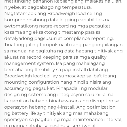
matitinding panahon kabilang ang malakas na ulan,
niyebe, at pagbabago ng temperatura.
Nagtatampok ang Broadweigh load cell ng
komprehensibong data logging capabilities na
awtomatikong nagre-record ng mga pagsukat
kasama ang eksaktong timestamp para sa
detalyadong pagsusuri at compliance reporting.
Tinatanggal ng tampok na ito ang pangangailangan
sa manual na pagkuha ng data habang tinitiyak ang
akurat na record keeping para sa mga quality
management system. Isa pang mahalagang
bentaha ang flexibility sa pag-install dahil ang
Broadweigh load cell ay sumasakop sa iba't ibang
mounting configuration nang hindi sinisira ang
accuracy ng pagsukat. Pinapadali ng modular
design ng sistema ang integrasyon sa umiiral na
kagamitan habang binabawasan ang disruption sa
operasyon habang nag-i-install. Ang optimization
ng battery life ay tinitiyak ang mas mahabang
operasyon sa pagitan ng mga maintenance interval,
na nagpapababa sa gastos sa serbisyo at