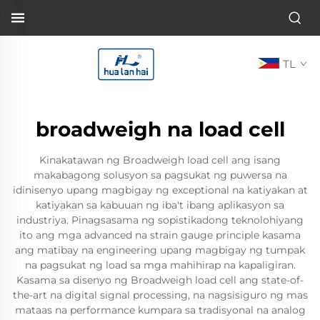
TL
broadweigh na load cell
Kinakatawan ng Broadweigh load cell ang isang
makabagong solusyon sa pagsukat ng puwersa na
idinisenyo upang magbigay ng exceptional na katiyakan at
katiyakan sa kabuuan ng iba't ibang aplikasyon sa
industriya. Pinagsasama ng sopistikadong teknolohiyang
ito ang mga advanced na strain gauge principle kasama
ang matibay na engineering upang magbigay ng tumpak
na pagsukat ng load sa mga mahihirap na kapaligiran.
Kasama sa disenyo ng Broadweigh load cell ang state-of-
the-art na digital signal processing, na nagsisiguro ng mas
mataas na performance kumpara sa tradisyonal na analog