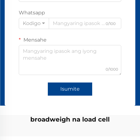
Whatsapp
Kodigo
0/100
Mensahe
0/1000
Isumite
broadweigh na load cell