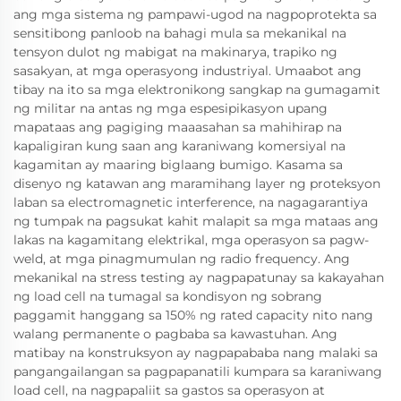
ang mga sistema ng pampawi-ugod na nagpoprotekta sa
sensitibong panloob na bahagi mula sa mekanikal na
tensyon dulot ng mabigat na makinarya, trapiko ng
sasakyan, at mga operasyong industriyal. Umaabot ang
tibay na ito sa mga elektronikong sangkap na gumagamit
ng militar na antas ng mga espesipikasyon upang
mapataas ang pagiging maaasahan sa mahihirap na
kapaligiran kung saan ang karaniwang komersiyal na
kagamitan ay maaring biglaang bumigo. Kasama sa
disenyo ng katawan ang maramihang layer ng proteksyon
laban sa electromagnetic interference, na nagagarantiya
ng tumpak na pagsukat kahit malapit sa mga mataas ang
lakas na kagamitang elektrikal, mga operasyon sa pagw-
weld, at mga pinagmumulan ng radio frequency. Ang
mekanikal na stress testing ay nagpapatunay sa kakayahan
ng load cell na tumagal sa kondisyon ng sobrang
paggamit hanggang sa 150% ng rated capacity nito nang
walang permanente o pagbaba sa kawastuhan. Ang
matibay na konstruksyon ay nagpapababa nang malaki sa
pangangailangan sa pagpapanatili kumpara sa karaniwang
load cell, na nagpapaliit sa gastos sa operasyon at