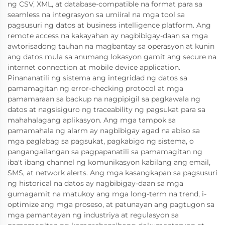
ng CSV, XML, at database-compatible na format para sa
seamless na integrasyon sa umiiral na mga tool sa
pagsusuri ng datos at business intelligence platform. Ang
remote access na kakayahan ay nagbibigay-daan sa mga
awtorisadong tauhan na magbantay sa operasyon at kunin
ang datos mula sa anumang lokasyon gamit ang secure na
internet connection at mobile device application.
Pinananatili ng sistema ang integridad ng datos sa
pamamagitan ng error-checking protocol at mga
pamamaraan sa backup na nagpipigil sa pagkawala ng
datos at nagsisiguro ng traceability ng pagsukat para sa
mahahalagang aplikasyon. Ang mga tampok sa
pamamahala ng alarm ay nagbibigay agad na abiso sa
mga paglabag sa pagsukat, pagkabigo ng sistema, o
pangangailangan sa pagpapanatili sa pamamagitan ng
iba't ibang channel ng komunikasyon kabilang ang email,
SMS, at network alerts. Ang mga kasangkapan sa pagsusuri
ng historical na datos ay nagbibigay-daan sa mga
gumagamit na matukoy ang mga long-term na trend, i-
optimize ang mga proseso, at patunayan ang pagtugon sa
mga pamantayan ng industriya at regulasyon sa