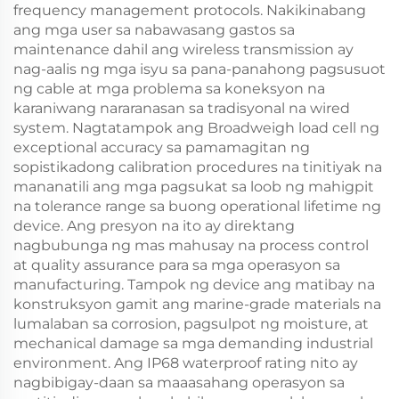
frequency management protocols. Nakikinabang
ang mga user sa nabawasang gastos sa
maintenance dahil ang wireless transmission ay
nag-aalis ng mga isyu sa pana-panahong pagsusuot
ng cable at mga problema sa koneksyon na
karaniwang nararanasan sa tradisyonal na wired
system. Nagtatampok ang Broadweigh load cell ng
exceptional accuracy sa pamamagitan ng
sopistikadong calibration procedures na tinitiyak na
mananatili ang mga pagsukat sa loob ng mahigpit
na tolerance range sa buong operational lifetime ng
device. Ang presyon na ito ay direktang
nagbubunga ng mas mahusay na process control
at quality assurance para sa mga operasyon sa
manufacturing. Tampok ng device ang matibay na
konstruksyon gamit ang marine-grade materials na
lumalaban sa corrosion, pagsulpot ng moisture, at
mechanical damage sa mga demanding industrial
environment. Ang IP68 waterproof rating nito ay
nagbibigay-daan sa maaasahang operasyon sa