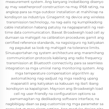
measurement system. Ang kanyang inobatibong disenyo
ay may weatherproof construction na may IP68 rating, na
angkop para sa mga outdoor installation at mahihirap na
kondisyon sa industriya. Ginagamit ng device ang wireless
transmission technology, na nag-aalis ng kumplikadong
cable installation habang patuloy na nagpapanatili ng real-
time data communication. Bawat Broadweigh load cell ay
dumaan sa mahigpit na calibration procedures gamit ang
certified reference standards, na nagsisiguro ng katiyakan
ng pagsukat sa loob ng mahigpit na tolerance limits.
Sinusuportahan ng system architecture ang maramihang
communication protocols kabilang ang radio frequency
transmission at Bluetooth connectivity para sa seamless
integration sa mga umiiral nang monitoring system. Ang
mga temperature compensation algorithm ay
awtomatikong nag-aadjust ng mga reading upang
mapanatili ang katiyakan sa kabuuan ng iba't ibang
kondisyon sa kapaligiran. Mayroon ang Broadweigh load
cell ng user-friendly na configuration options sa
pamamagitan ng dedikadong software interface, na
nagbibigay-daan sa pag-customize ng mga parameter sa