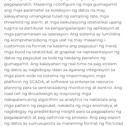
pagpapanatili. Maaaring i-configure ng mga gumagamit
ang mga parameter sa koleksyon ng datos na may
kakayahang umangkop tulad ng sampling rate, mga
threshold ng alarm, at mga kalkulasyong istatistikal upang
tugma sa partikular na pangangailangan ng aplikasyon at
mga pamamaraan sa operasyon. Ang sistema ay lumilikha
ng komprehensibong mga ulat na may maaaring i-
customize na format na kasama ang pagsusuri ng trend,
mga buod na istatistikal, at grapikal na representasyon ng
datos ng pagsukat sa loob ng takdang panahon ng
gumagamit. Ang kakayahan ng real-time na pag-stream
ng datos ay nagbibigay-daan sa agarang integrasyon sa
mga plant-wide na sistema ng impormasyon, mga
platform ng SCADA, at software sa enterprise resource
planning para sa sentralisadong monitoring at kontrol. Ang
load cell ng Broadweigh ay mayroong mga
nakapalamuting algorithm sa analytics na nakikilala ang
mga pattern ng pagsukat, nakakita ng mga anomalya, at
nagbibigay ng prediktibong insight para sa pagpaplano ng
pagpapanatili at pag-optimize ng proseso. Ang pag-export
ng datos ay sumusuporta sa maraming format ng file tulad