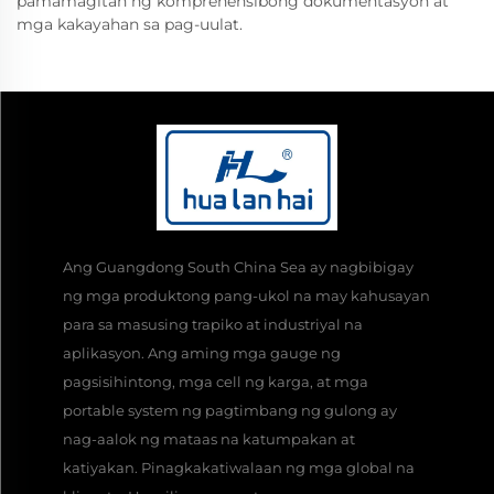
pamamagitan ng komprehensibong dokumentasyon at
mga kakayahan sa pag-uulat.
Ang Guangdong South China Sea ay nagbibigay
ng mga produktong pang-ukol na may kahusayan
para sa masusing trapiko at industriyal na
aplikasyon. Ang aming mga gauge ng
pagsisihintong, mga cell ng karga, at mga
portable system ng pagtimbang ng gulong ay
nag-aalok ng mataas na katumpakan at
katiyakan. Pinagkakatiwalaan ng mga global na