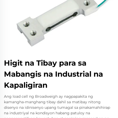
Higit na Tibay para sa
Mabangis na Industrial na
Kapaligiran
Ang load cell ng Broadweigh ay nagpapakita ng
kamangha-manghang tibay dahil sa matibay nitong
disenyo na idinisenyo upang tumagal sa pinakamahihirap
na industriyal na kondisyon habang patuloy na