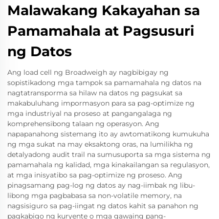
Malawakang Kakayahan sa
Pamamahala at Pagsusuri
ng Datos
Ang load cell ng Broadweigh ay nagbibigay ng
sopistikadong mga tampok sa pamamahala ng datos na
nagtatransporma sa hilaw na datos ng pagsukat sa
makabuluhang impormasyon para sa pag-optimize ng
mga industriyal na proseso at pangangalaga ng
komprehensibong talaan ng operasyon. Ang
napapanahong sistemang ito ay awtomatikong kumukuha
ng mga sukat na may eksaktong oras, na lumilikha ng
detalyadong audit trail na sumusuporta sa mga sistema ng
pamamahala ng kalidad, mga kinakailangan sa regulasyon,
at mga inisyatibo sa pag-optimize ng proseso. Ang
pinagsamang pag-log ng datos ay nag-iimbak ng libu-
libong mga pagbabasa sa non-volatile memory, na
nagsisiguro sa pag-iingat ng datos kahit sa panahon ng
pagkabigo ng kuryente o mga gawaing pang-