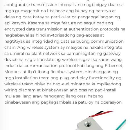
configurable transmission intervals, na nagbibigay-daan sa
mga gumagamit na i-balanse ang buhay ng baterya at
dalas ng data batay sa partikular na pangangailangan ng
aplikasyon. Kasama sa mga feature ng seguridad ang
encrypted data transmission at authentication protocols na
nagbabawal sa hindi awtorisadong pag-access at
nagtitiyak sa integridad ng data sa buong communication
chain. Ang wireless system ay maayos na nakakaintegrate
sa umiiral na plant network sa pamamagitan ng gateway
device na nagtatranslate ng wireless signal sa karaniwang
industrial communication protocol kabilang ang Ethernet,
Modbus, at iba't ibang fieldbus system. Hinahangaan ng
mga installation team ang plug-and-play functionality ng
wireless teknolohiya na nag-e-eliminate sa kumplikadong
wiring diagram at binabawasan ang oras ng pag-install
mula sa ilang araw hanggang ilang oras, habang
binabawasan ang pagkagambala sa patuloy na operasyon.