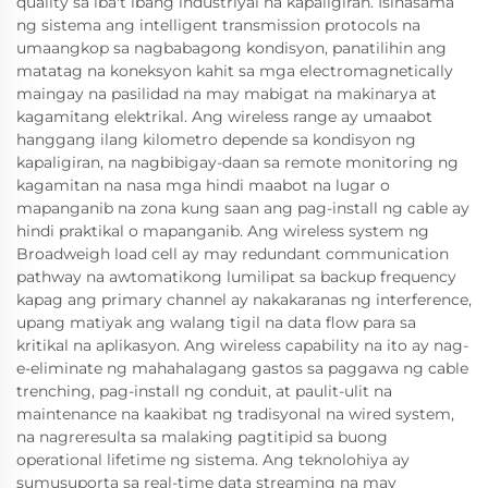
quality sa iba't ibang industriyal na kapaligiran. Isinasama
ng sistema ang intelligent transmission protocols na
umaangkop sa nagbabagong kondisyon, panatilihin ang
matatag na koneksyon kahit sa mga electromagnetically
maingay na pasilidad na may mabigat na makinarya at
kagamitang elektrikal. Ang wireless range ay umaabot
hanggang ilang kilometro depende sa kondisyon ng
kapaligiran, na nagbibigay-daan sa remote monitoring ng
kagamitan na nasa mga hindi maabot na lugar o
mapanganib na zona kung saan ang pag-install ng cable ay
hindi praktikal o mapanganib. Ang wireless system ng
Broadweigh load cell ay may redundant communication
pathway na awtomatikong lumilipat sa backup frequency
kapag ang primary channel ay nakakaranas ng interference,
upang matiyak ang walang tigil na data flow para sa
kritikal na aplikasyon. Ang wireless capability na ito ay nag-
e-eliminate ng mahahalagang gastos sa paggawa ng cable
trenching, pag-install ng conduit, at paulit-ulit na
maintenance na kaakibat ng tradisyonal na wired system,
na nagreresulta sa malaking pagtitipid sa buong
operational lifetime ng sistema. Ang teknolohiya ay
sumusuporta sa real-time data streaming na may