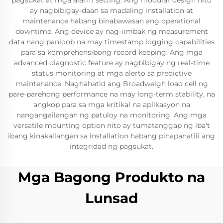
pagsukat at mga alarm setting. Ang modular design nito
ay nagbibigay-daan sa madaling installation at
maintenance habang binabawasan ang operational
downtime. Ang device ay nag-iimbak ng measurement
data nang panloob na may timestamp logging capabilities
para sa komprehensibong record keeping. Ang mga
advanced diagnostic feature ay nagbibigay ng real-time
status monitoring at mga alerto sa predictive
maintenance. Naghahatid ang Broadweigh load cell ng
pare-parehong performance na may long-term stability, na
angkop para sa mga kritikal na aplikasyon na
nangangailangan ng patuloy na monitoring. Ang mga
versatile mounting option nito ay tumatanggap ng iba't
ibang kinakailangan sa installation habang pinapanatili ang
integridad ng pagsukat.
Mga Bagong Produkto na
Lunsad