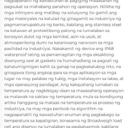
nagpapanatili ng kawastuhan at pagiging maaasahan ng
pagsukat sa mahabang panahon ng operasyon. Nilikha ng
mga inhinyero ang matibay na solusyong ito gamit ang
mga materyales na katulad ng ginagamit sa industriya ng
pagmamanupaktura ng barko, kabilang ang stainless steel
na katawan at protektibong patong na lumalaban sa
korosyon dulot ng mga kemikal, asin na usok, at
atmosperikong dumi na karaniwang naroroon sa mga
pasilidad na industriyal. Nakakamit ng device ang IP68
waterproof rating sa pamamagitan ng mga eksaktong
disenyong seal at gaskets na humahadlang sa pagsali ng
kahalumigmigan kahit sa ganap na pagkakalubog nito, na
ginagawa itong angkop para sa mga aplikasyon sa mga
lugar na may palabas ng tubig, mga instalasyon sa labas, at
mga operasyong pandagat. Ang kakayahang lumaban sa
temperatura ay nagbibigay-daan sa maaasahang operasyon
sa malawak na saklaw ng temperatura, mula sa kondisyong
artiko hanggang sa mataas na temperatura sa proseso ng
industriya, na may mga panloob na algorithm na
nagpapanatili ng kawastuhan anuman ang pagbabago sa
temperatura sa kapaligiran. Isinasama ng Broadweigh load
cell ang disenyo na lumalaban sa pagkalugmok, kabilang