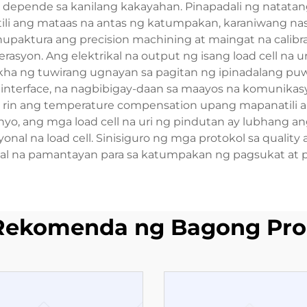
depende sa kanilang kakayahan. Pinapadali ng natatan
atili ang mataas na antas ng katumpakan, karaniwang 
paktura ang precision machining at maingat na calib
asyon. Ang elektrikal na output ng isang load cell na u
ilikha ng tuwirang ugnayan sa pagitan ng ipinadalang pu
interface, na nagbibigay-daan sa maayos na komunikas
rin ang temperature compensation upang mapanatili a
nyo, ang mga load cell na uri ng pindutan ay lubhang a
syonal na load cell. Sinisiguro ng mga protokol sa quali
nal na pamantayan para sa katumpakan ng pagsukat at
Rekomenda ng Bagong Pro