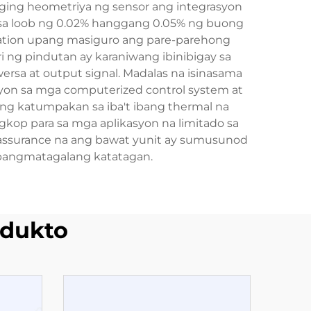
ging heometriya ng sensor ang integrasyon
nasa loob ng 0.02% hanggang 0.05% ng buong
ration upang masiguro ang pare-parehong
ri ng pindutan ay karaniwang ibinibigay sa
wersa at output signal. Madalas na isinasama
yon sa mga computerized control system at
ng katumpakan sa iba't ibang thermal na
ngkop para sa mga aplikasyon na limitado sa
ty assurance na ang bawat yunit ay sumusunod
 pangmatagalang katatagan.
dukto