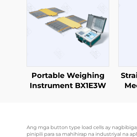
Portable Weighing
Str
Instrument BX1E3W
Me
Ang mga button type load cells ay nagbibig
pinipili para sa mahihirap na industriyal 