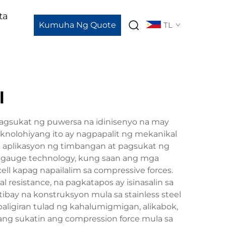
ta
Kumuha Ng Quote
TL
l
 pagsukat ng puwersa na idinisenyo na may
knolohiyang ito ay nagpapalit ng mekanikal
g aplikasyon ng timbangan at pagsukat ng
in gauge technology, kung saan ang mga
ell kapag napailalim sa compressive forces.
 resistance, na pagkatapos ay isinasalin sa
ibay na konstruksyon mula sa stainless steel
aligiran tulad ng kahalumigmigan, alikabok,
pang sukatin ang compression force mula sa