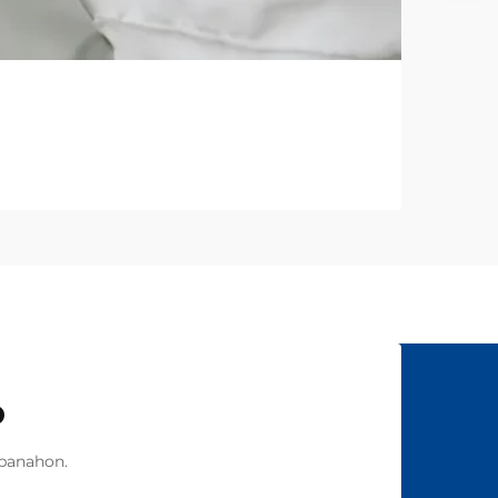
o
panahon.