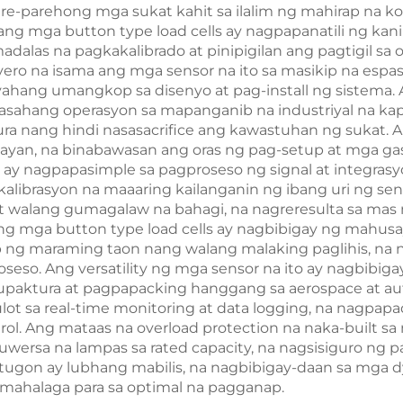
re-parehong mga sukat kahit sa ilalim ng mahirap na ko
ang mga button type load cells ay nagpapanatili ng k
alas na pagkakalibrado at pinipigilan ang pagtigil sa 
yero na isama ang mga sensor na ito sa masikip na es
kayahang umangkop sa disenyo at pag-install ng sistem
aasahang operasyon sa mapanganib na industriyal na kapa
ra nang hindi nasasacrifice ang kawastuhan ng sukat. An
yan, na binabawasan ang oras ng pag-setup at mga ga
s ay nagpapasimple sa pagproseso ng signal at integrasy
alibrasyon na maaaring kailanganin ng ibang uri ng sen
o at walang gumagalaw na bahagi, na nagreresulta sa 
Ang mga button type load cells ay nagbibigay ng mahus
loob ng maraming taon nang walang malaking paglihis,
seso. Ang versatility ng mga sensor na ito ay nagbibi
upaktura at pagpapacking hanggang sa aerospace at auto
ot sa real-time monitoring at data logging, na nagpapad
l. Ang mataas na overload protection na naka-built sa 
wersa na lampas sa rated capacity, na nagsisiguro ng p
gon ay lubhang mabilis, na nagbibigay-daan sa mga dyn
mahalaga para sa optimal na pagganap.