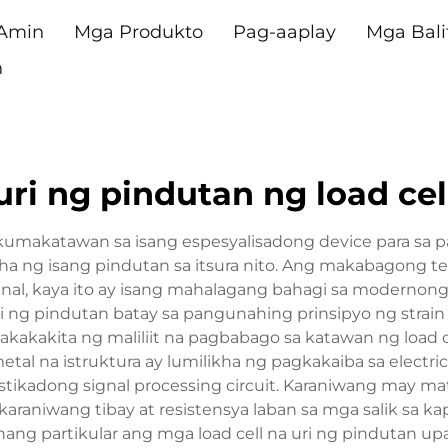
 Amin
Mga Produkto
Pag-aaplay
Mga Bali
n
uri ng pindutan ng load cel
y kumakatawan sa isang espesyalisadong device para sa
 ng isang pindutan sa itsura nito. Ang makabagong te
ignal, kaya ito ay isang mahalagang bahagi sa modernon
i ng pindutan batay sa pangunahing prinsipyo ng stra
nakakakita ng maliliit na pagbabago sa katawan ng load c
na istruktura ay lumilikha ng pagkakaiba sa electrical
stikadong signal processing circuit. Karaniwang may mat
raniwang tibay at resistensya laban sa mga salik sa kap
ang partikular ang mga load cell na uri ng pindutan u