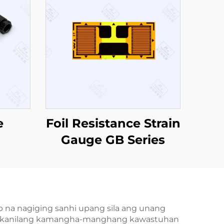
e
Foil Resistance Strain
Gauge GB Series
tter
 na nagiging sanhi upang sila ang unang
e sa kanilang kamangha-manghang kawastuhan