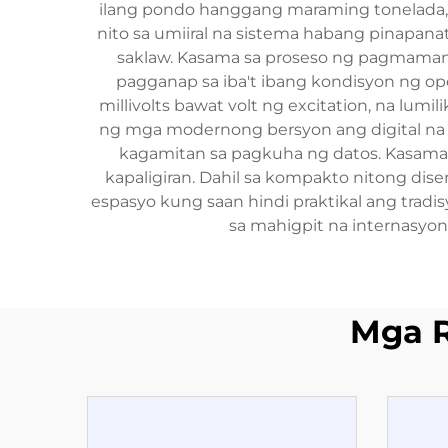
ilang pondo hanggang maraming tonelada, 
nito sa umiiral na sistema habang pinapan
saklaw. Kasama sa proseso ng pagmamanu
pagganap sa iba't ibang kondisyon ng oper
millivolts bawat volt ng excitation, na lum
ng mga modernong bersyon ang digital na 
kagamitan sa pagkuha ng datos. Kasama 
kapaligiran. Dahil sa kompakto nitong dise
espasyo kung saan hindi praktikal ang tradi
sa mahigpit na internasyo
Mga 