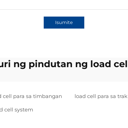
Isumite
uri ng pindutan ng load cel
d cell para sa timbangan
load cell para sa trak
ad cell system