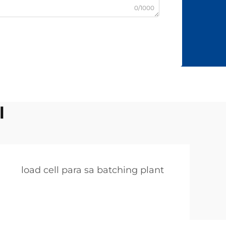
0/1000
l
load cell para sa batching plant