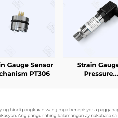
ain Gauge Sensor
Strain Gaug
chanism PT306
Pressure
Sensor/Transmi
PT503
ay ng hindi pangkaraniwang mga benepisyo sa pagganap
na aplikasyon. Ang pangunahing kalamangan ay nakabas