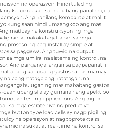
ndisyon ng operasyon. Hindi tulad ng
anilang katumpakan sa mahabang panahon, na
operasyon. Ang kanilang kompakto at maliit
pasyo kung saan hindi umaangkop ang mas
a. Ang matibay na konstruksyon ng mga
ligiran, at nakakatagal laban sa mga
g proseso ng pag-install ay simple at
stos sa paggawa. Ang tuwid na output
on sa mga umiiral na sistema ng kontrol, na
sor. Ang pangangailangan sa pagpapanatili
mas mababang kabuuang gastos sa pagmamay-
ay na pangmatagalang katatagan, na
 na nangangahulugan ng mas mababang gastos
gay-daan upang sila ay gumana nang epektibo
motive testing applications. Ang digital
ali sa mga estratehiya ng predictive
mga button type load cells ay nagpipigil ng
atuloy na operasyon at nagpoprotekta sa
amic na sukat at real-time na kontrol sa