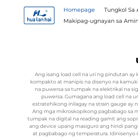
Homepage
Tungkol Sa
Makipag-ugnayan sa Ami
Ang isang load cell na uri ng pindutan a
kompakto at manipis na disenyo na kamukha
na puwersa sa tumpak na elektrikal na s
puwersa. Gumagana ang load cell na ur
estratehikong inilagay na strain gauge ay 
Ang mga mikroskopikong pagbabago sa metal 
tumpak na digital na reading gamit ang sopi
ang device upang masiguro ang hindi pangka
at pagbabago ng temperatura. Idinisenyo n