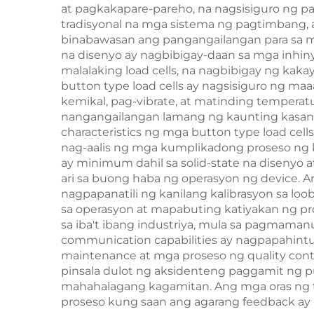
at pagkakapare-pareho, na nagsisiguro ng pa
tradisyonal na mga sistema ng pagtimbang, 
binabawasan ang pangangailangan para sa mad
na disenyo ay nagbibigay-daan sa mga inhin
malalaking load cells, na nagbibigay ng ka
button type load cells ay nagsisiguro ng ma
kemikal, pag-vibrate, at matinding temperatu
nangangailangan lamang ng kaunting kasana
characteristics ng mga button type load cell
nag-aalis ng mga kumplikadong proseso ng k
ay minimum dahil sa solid-state na diseny
ari sa buong haba ng operasyon ng device. 
nagpapanatili ng kanilang kalibrasyon sa 
sa operasyon at mapabuting katiyakan ng pro
sa iba't ibang industriya, mula sa pagmaman
communication capabilities ay nagpapahintul
maintenance at mga proseso ng quality contro
pinsala dulot ng aksidenteng paggamit ng pu
mahahalagang kagamitan. Ang mga oras ng tu
proseso kung saan ang agarang feedback ay 