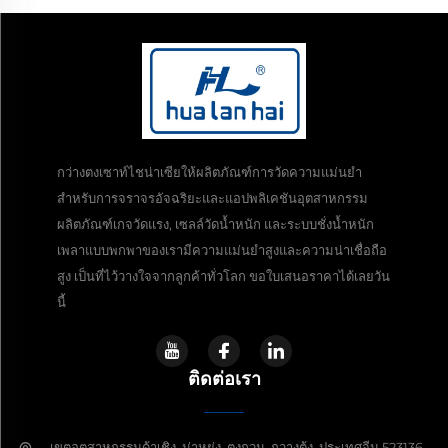
กว่างตงเซาท์ไชน่าเซียให้ผลิตภัณฑ์การวัดความแม่นยำ
สำหรับการจราจรอัจฉริยะและแอปพลิเคชันอุตสาหกรรม
ผลิตภัณฑ์เกจวัดแรง, เซลล์วัดน้ำหนัก และระบบชั่งน้ำหนัก
เพลาแบบพกพาของเรามีความแม่นยำสูงและความน่าเชื่อถือ
สูง เป็นที่ไว้วางใจจากลูกค้าทั่วโลก ขอใบเสนอราคาได้เลยวัน
นี้
ติดต่อเรา
เขตอุตสาหกรรมด้าเชิง, ม่าหย่ง, ตงกวน, กวางตุ้ง, ประเทศจีน 523136