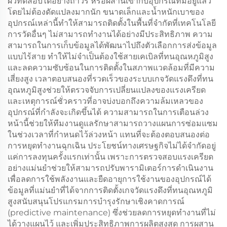
ผิวทดสอบได้อย่างถาวร หรือผสานเข้ากับอุปกรณ์ที่มีอยู่แล้ว
โดยไม่ต้องดัดแปลงมากนัก ขนาดเล็กและน้ำหนักเบาของ
อุปกรณ์เหล่านี้ทำให้สามารถติดตั้งในพื้นที่จำกัดที่เทคโนโลยี
การวัดอื่นๆ ไม่สามารถทำงานได้อย่างมีประสิทธิภาพ ความ
สามารถในการเก็บข้อมูลได้พัฒนาไปถึงตัวเลือกการส่งข้อมูล
แบบไร้สาย ทำให้ไม่จำเป็นต้องใช้สายเคเบิลที่ทนอุณหภูมิสูง
และลดความซับซ้อนในการติดตั้งในสภาพแวดล้อมที่มีความ
เสี่ยงสูง เวลาตอบสนองที่รวดเร็วของระบบเกจวัดแรงดึงที่ทน
อุณหภูมิสูงช่วยให้ตรวจจับการเปลี่ยนแปลงของแรงเครียด
และเหตุการณ์ชั่วคราวที่อาจบ่งบอกถึงความล้มเหลวของ
อุปกรณ์ที่กำลังจะเกิดขึ้นได้ ความสามารถในการเตือนล่วง
หน้านี้ช่วยให้ทีมงานดูแลรักษาสามารถวางแผนการซ่อมแซม
ในช่วงเวลาที่กำหนดไว้ล่วงหน้า แทนที่จะต้องตอบสนองต่อ
การหยุดทำงานฉุกเฉิน ประโยชน์ทางเศรษฐกิจไม่ได้จำกัดอยู่
แค่การลงทุนครั้งแรกเท่านั้น เพราะการตรวจสอบแรงเครียด
อย่างแม่นยำช่วยให้สามารถปรับพารามิเตอร์การดำเนินงาน
เพื่อลดการใช้พลังงานและยืดอายุการใช้งานของอุปกรณ์ได้
ข้อมูลที่แม่นยำที่ได้จากการติดตั้งเกจวัดแรงดึงที่ทนอุณหภูมิ
สูงสนับสนุนโปรแกรมการบำรุงรักษาเชิงคาดการณ์
(predictive maintenance) ซึ่งช่วยลดการหยุดทำงานที่ไม่
ได้วางแผนไว้ และเพิ่มประสิทธิภาพการผลิตสูงสุด การผสาน