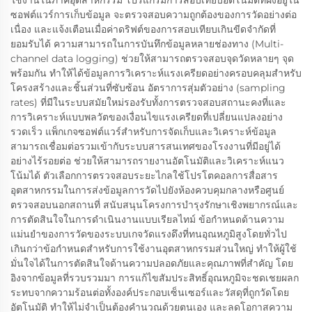
ใช้งานในภาคอุตสาหกรรม โปรแกรมการสอบเทียบอัตโนมัติที่ฝังอยู่ใน
ซอฟต์แวร์การเก็บข้อมูล จะตรวจสอบความถูกต้องของการวัดอย่างต่อ
เนื่อง และแจ้งเตือนเมื่อค่าดริฟต์ของการสอบเทียบเกินขีดจำกัดที่
ยอมรับได้ ความสามารถในการบันทึกข้อมูลหลายช่องทาง (Multi-
channel data logging) ช่วยให้สามารถตรวจสอบจุดวัดหลายๆ จุด
พร้อมกัน ทำให้ได้ข้อมูลการวิเคราะห์แรงเครียดอย่างครอบคลุมสำหรับ
โครงสร้างและชิ้นส่วนที่ซับซ้อน อัตราการสุ่มตัวอย่าง (sampling
rates) ที่มีในระบบสมัยใหม่รองรับทั้งการตรวจสอบสถานะคงที่และ
การวิเคราะห์แบบพลวัตของเงื่อนไขแรงเครียดที่เปลี่ยนแปลงอย่าง
รวดเร็ว แพ็กเกจซอฟต์แวร์สำหรับการจัดเก็บและวิเคราะห์ข้อมูล
สามารถเชื่อมต่อรวมเข้ากับระบบสารสนเทศของโรงงานที่มีอยู่ได้
อย่างไร้รอยต่อ ช่วยให้สามารถรายงานอัตโนมัติและวิเคราะห์แนว
โน้มได้ ตัวเลือกการตรวจสอบระยะไกลใช้โปรโตคอลการสื่อสาร
อุตสาหกรรมในการส่งข้อมูลการวัดไปยังห้องควบคุมกลางหรือศูนย์
ตรวจสอบนอกสถานที่ สนับสนุนโครงการบำรุงรักษาเชิงพยากรณ์และ
การตัดสินใจในการดำเนินงานแบบเรียลไทม์ ข้อกำหนดด้านความ
แม่นยำของการวัดของระบบเกจวัดแรงดึงที่ทนอุณหภูมิสูงโดยทั่วไป
เกินกว่าข้อกำหนดสำหรับการใช้งานอุตสาหกรรมส่วนใหญ่ ทำให้ผู้ใช้
มั่นใจได้ในการตัดสินใจด้านความปลอดภัยและคุณภาพที่สำคัญ โดย
อิงจากข้อมูลที่รวบรวมมา การแก้ไขสัมประสิทธิ์อุณหภูมิจะชดเชยผลก
ระทบจากความร้อนต่อทั้งองค์ประกอบเซ็นเซอร์และวัสดุที่ถูกวัดโดย
อัตโนมัติ ทำให้ไม่จำเป็นต้องคำนวณด้วยตนเอง และลดโอกาสความ