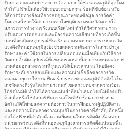
รักษาความแม่นยำของการวัดค่าภายใต้ช่วงอุณหภูมิที่สุดโต่ง
ทำให้ไม่จำเป็นต้องใช้ระบบระบายความร้อนที่ซับซ้อน หรือ
วิธีการวัดทางอ้อมที่อาจลดคุณภาพของข้อมูล การวัดค่า
โดยตรงนี้ช่วยให้สามารถเข้าใจพฤติกรรมของวัสดุภายใต้
สภาวะการทำงานจริงแบบเรียลไทม์ ทำให้วิศวกรสามารถ
ปรับแต่งการออกแบบและป้องกันความเสียหายที่อาจเกิดขึ้น
ก่อนที่จะเกิดเหตุการณ์ขึ้นจริง ความทนทานของระบบเกจวัด
แรงดึงที่ทนอุณหภูมิสูงยังช่วยลดความต้องการในการบำรุง
รักษาและค่าใช้จ่ายในการเปลี่ยนทดแทนเมื่อเทียบกับวิธีการ
วัดแบบดั้งเดิม อุปกรณ์ที่แข็งแกร่งเหล่านี้สามารถทนต่อสภาพ
แวดล้อมอุตสาหกรรมที่รุนแรงได้เป็นเวลานาน โดยยังคง
รักษาระดับการสอบเทียบและความน่าเชื่อถือของการวัด
ตลอดอายุการใช้งาน ฟีเจอร์การชดเชยอุณหภูมิที่ติดตั้งไว้ใน
เกจวัดแรงดึงรุ่นใหม่สามารถแก้ไขผลกระทบจากความร้อน
ได้อัตโนมัติ ทำให้ได้ความแม่นยำที่สม่ำเสมอโดยไม่ต้องปรับ
ด้วยมือหรือใช้อัลกอริทึมการแก้ไขที่ซับซ้อน การทำงาน
อัตโนมัตินี้ช่วยลดความต้องการในการฝึกอบรมผู้ปฏิบัติงาน
และลดความผิดพลาดจากมนุษย์ในการวัดค่าที่สำคัญ อีกหนึ่ง
ข้อได้เปรียบที่สำคัญคือความยืดหยุ่นในการติดตั้ง เนื่องจาก
หน่วยเกจวัดแรงดึงที่ทนอุณหภูมิสูงสามารถติดตั้งแน่นบนพื้น