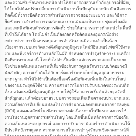
และความซับซ้อนทางเทคนิค ทำให้สามารถผสานเข้ากับอุปกรณ์ที่มีอยู่
ได้โดยไม่ต้องปรับเปลี่ยนการดำเนินงานในปัจจุบันมากนัก ตัวเลือกการ
ติดตั้งมีทั้งการยึดติดถาวรสำหรับการตรวจสอบระยะยาว และวิธีการ
ยึดชั่วคราวสำหรับการทดสอบและประเมินผลเป็นระยะ ชุดเครื่องมือ
และเทคนิคพิเศษสำหรับการติดตั้ง ช่วยให้สามารถวางตำแหน่งในพื้นที่
ที่เข้าถึงได้ยาก โดยไม่จำเป็นต้องถอดหรือดัดแปลงอุปกรณ์อย่าง
extensive การฝึกอบรมบุคลากรดำเนินงานมีความจำเป็นน้อย
เนื่องจากระบบเกจวัดแรงดึงที่อุณหภูมิสูงรุ่นใหม่มีอินเทอร์เฟซที่ใช้งาน
ง่ายและฟีเจอร์การทำงานอัตโนมัติ กำหนดการบำรุงรักษาระบบเครื่อง
มือที่ทนทานเหล่านี้ โดยทั่วไปจำเป็นเพียงแค่การตรวจสอบเป็นระยะ
ซึ่งช่วยลดต้นทุนแรงงานที่เกี่ยวข้องกับการดูแลรักษาระบบวัดอย่างมี
นัยสำคัญ ความเข้ากันได้กับฮาร์ดแวร์ระบบเก็บข้อมูลอุตสาหกรรม
มาตรฐาน ทำให้ไม่จำเป็นต้องซื้อเครื่องมือพิเศษเพิ่มเติมในส่วนใหญ่
ของงานประยุกต์ใช้งาน ความสามารถในการปรับขนาดของระบบติด
ตั้งเกจวัดแรงดึงที่อุณหภูมิสูง ช่วยให้ผู้ใช้สามารถเริ่มต้นด้วยจุดวัดที่
สำคัญก่อน แล้วค่อยขยายระบบตรวจสอบเพิ่มเติมตามงบประมาณและ
ความต้องการที่เปลี่ยนแปลงไป การคำนวณผลตอบแทนจากการลงทุน
(ROI) แสดงผลลัพธ์ในเชิงบวกอย่างต่อเนื่องภายในปีแรกของการใช้
งานในงานอุตสาหกรรมส่วนใหญ่ โดยเกิดขึ้นเป็นหลักจากการป้องกัน
ความล้มเหลวของอุปกรณ์ และการปรับพารามิเตอร์การดำเนินงานให้
มีประสิทธิภาพสูงสุด ความสามารถในการบำรุงรักษาเชิงคาดการณ์ที่