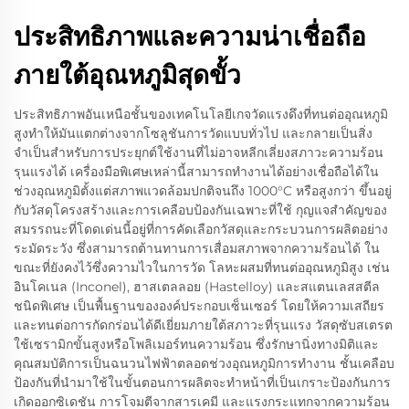
ประสิทธิภาพและความน่าเชื่อถือ
ภายใต้อุณหภูมิสุดขั้ว
ประสิทธิภาพอันเหนือชั้นของเทคโนโลยีเกจวัดแรงดึงที่ทนต่ออุณหภูมิ
สูงทำให้มันแตกต่างจากโซลูชันการวัดแบบทั่วไป และกลายเป็นสิ่ง
จำเป็นสำหรับการประยุกต์ใช้งานที่ไม่อาจหลีกเลี่ยงสภาวะความร้อน
รุนแรงได้ เครื่องมือพิเศษเหล่านี้สามารถทำงานได้อย่างเชื่อถือได้ใน
ช่วงอุณหภูมิตั้งแต่สภาพแวดล้อมปกติจนถึง 1000°C หรือสูงกว่า ขึ้นอยู่
กับวัสดุโครงสร้างและการเคลือบป้องกันเฉพาะที่ใช้ กุญแจสำคัญของ
สมรรถนะที่โดดเด่นนี้อยู่ที่การคัดเลือกวัสดุและกระบวนการผลิตอย่าง
ระมัดระวัง ซึ่งสามารถต้านทานการเสื่อมสภาพจากความร้อนได้ ใน
ขณะที่ยังคงไว้ซึ่งความไวในการวัด โลหะผสมที่ทนต่ออุณหภูมิสูง เช่น
อินโคเนล (Inconel), ฮาสเตลลอย (Hastelloy) และสแตนเลสสตีล
ชนิดพิเศษ เป็นพื้นฐานขององค์ประกอบเซ็นเซอร์ โดยให้ความเสถียร
และทนต่อการกัดกร่อนได้ดีเยี่ยมภายใต้สภาวะที่รุนแรง วัสดุซับสเตรต
ใช้เซรามิกขั้นสูงหรือโพลิเมอร์ทนความร้อน ซึ่งรักษานิ่งทางมิติและ
คุณสมบัติการเป็นฉนวนไฟฟ้าตลอดช่วงอุณหภูมิการทำงาน ชั้นเคลือบ
ป้องกันที่นำมาใช้ในขั้นตอนการผลิตจะทำหน้าที่เป็นเกราะป้องกันการ
เกิดออกซิเดชัน การโจมตีจากสารเคมี และแรงกระแทกจากความร้อน