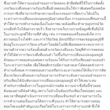
ซึ่งอาจทำให้ความแม่นยำของการวัดลดลง ตัวยึดติดที่ใช้ในการติดตั้ง
เกจวัดแรงดึงทนความร้อนกับพื้นผิวทดสอบนั้นใช้กาวพิเศษหรือเทคนิค
การบราซิงที่สามารถรักษาความแข็งแรงของการยึดเกาะได้แม้ใน
ระหว่างการเปลี่ยนแปลงอุณหภูมิอย่างต่อเนื่อง การออกแบบที่ทนทานนี้
ทำให้สามารถทำงานต่อเนื่องในสภาพแวดล้อมที่จะทำลายอุปกรณ์วัด
แรงดึงทั่วไปได้อย่างรวดเร็ว จึงสามารถเก็บรวบรวมข้อมูลที่เชื่อถือได้
ในงานประยุกต์ใช้งานที่สำคัญ เช่น การทดสอบเครื่องยนต์เจ็ท การ
ตรวจสอบโรงไฟฟ้า และการวิจัยวัสดุ อัลกอริธึมการชดเชยอุณหภูมิที่
ฝังอยู่ในระบบการวัดจะปรับค่าโดยอัตโนมัติเพื่อลดผลกระทบจากการ
ขยายตัวจากความร้อนทั้งต่อตัวเกจวัดแรงดึงและวัสดุที่ทำการทดสอบ
ทำให้ได้ค่าการวัดแรงดึงที่แม่นยำ ไม่ขึ้นกับการเปลี่ยนแปลงอุณหภูมิ
ลักษณะการตอบสนองต่อความร้อนจะได้รับการปรับเทียบอย่างแม่นยำ
ในระหว่างการผลิต เพื่อให้พฤติกรรมมีความคาดเดาได้ตลอดช่วงการ
ทำงานทั้งหมด การทดสอบความเสถียรระยะยาวแสดงให้เห็นว่าการติด
ตั้งเกจวัดแรงดึงทนความร้อนสามารถรักษาระดับความแม่นยำของการ
ปรับเทียบได้นับพันรอบการเปลี่ยนแปลงอุณหภูมิ ทำให้เหมาะสม
สำหรับการติดตั้งถาวรในอุปกรณ์การผลิต ความน่าเชื่อถือนี้ช่วยลด
ต้นทุนอย่างมีนัยสำคัญ เพราะไม่จำเป็นต้องปรับเทียบใหม่บ่อยๆ และ
ลดเวลาที่หยุดดำเนินการจากการเปลี่ยนเซ็นเซอร์ ความสามารถใน
การทำงานต่อเนื่องภายใต้สภาวะที่รุนแรง ทำให้สามารถตรวจสอบ
คอมโพเนนต์สำคัญแบบเรียลไทม์ในระหว่างการทำงานปกติ ซึ่งให้