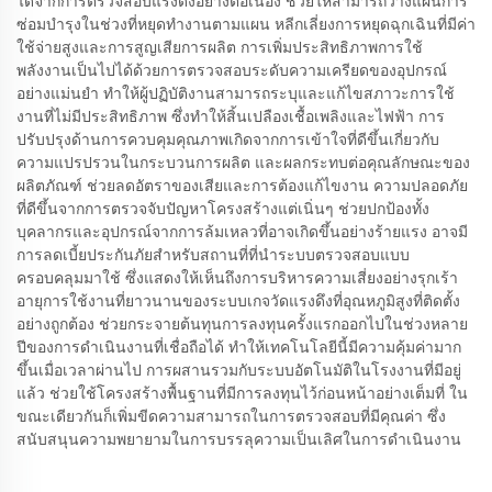
ได้จากการตรวจสอบแรงดึงอย่างต่อเนื่อง ช่วยให้สามารถวางแผนการ
ซ่อมบำรุงในช่วงที่หยุดทำงานตามแผน หลีกเลี่ยงการหยุดฉุกเฉินที่มีค่า
ใช้จ่ายสูงและการสูญเสียการผลิต การเพิ่มประสิทธิภาพการใช้
พลังงานเป็นไปได้ด้วยการตรวจสอบระดับความเครียดของอุปกรณ์
อย่างแม่นยำ ทำให้ผู้ปฏิบัติงานสามารถระบุและแก้ไขสภาวะการใช้
งานที่ไม่มีประสิทธิภาพ ซึ่งทำให้สิ้นเปลืองเชื้อเพลิงและไฟฟ้า การ
ปรับปรุงด้านการควบคุมคุณภาพเกิดจากการเข้าใจที่ดีขึ้นเกี่ยวกับ
ความแปรปรวนในกระบวนการผลิต และผลกระทบต่อคุณลักษณะของ
ผลิตภัณฑ์ ช่วยลดอัตราของเสียและการต้องแก้ไขงาน ความปลอดภัย
ที่ดีขึ้นจากการตรวจจับปัญหาโครงสร้างแต่เนิ่นๆ ช่วยปกป้องทั้ง
บุคลากรและอุปกรณ์จากการล้มเหลวที่อาจเกิดขึ้นอย่างร้ายแรง อาจมี
การลดเบี้ยประกันภัยสำหรับสถานที่ที่นำระบบตรวจสอบแบบ
ครอบคลุมมาใช้ ซึ่งแสดงให้เห็นถึงการบริหารความเสี่ยงอย่างรุกเร้า
อายุการใช้งานที่ยาวนานของระบบเกจวัดแรงดึงที่อุณหภูมิสูงที่ติดตั้ง
อย่างถูกต้อง ช่วยกระจายต้นทุนการลงทุนครั้งแรกออกไปในช่วงหลาย
ปีของการดำเนินงานที่เชื่อถือได้ ทำให้เทคโนโลยีนี้มีความคุ้มค่ามาก
ขึ้นเมื่อเวลาผ่านไป การผสานรวมกับระบบอัตโนมัติในโรงงานที่มีอยู่
แล้ว ช่วยใช้โครงสร้างพื้นฐานที่มีการลงทุนไว้ก่อนหน้าอย่างเต็มที่ ใน
ขณะเดียวกันก็เพิ่มขีดความสามารถในการตรวจสอบที่มีคุณค่า ซึ่ง
สนับสนุนความพยายามในการบรรลุความเป็นเลิศในการดำเนินงาน