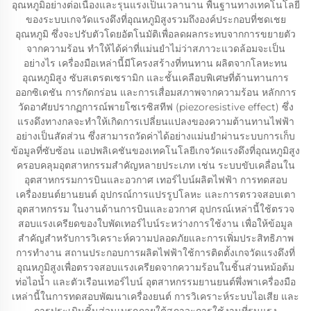
อุณหภูมิอย่างต่อเนื่องและรุนแรงเป็นเวลานาน พื้นฐานทางเทคโนโลยี
ของระบบเกจวัดแรงดึงที่อุณหภูมิสูงรวมถึงองค์ประกอบที่ชดเชย
อุณหภูมิ ซึ่งจะปรับตัวโดยอัตโนมัติเพื่อลดผลกระทบจากการขยายตัว
จากความร้อน ทำให้ได้ค่าที่แม่นยำไม่ว่าสภาวะแวดล้อมจะเป็น
อย่างไร เครื่องมือเหล่านี้มีโครงสร้างที่ทนทาน ผลิตจากโลหะทน
อุณหภูมิสูง ซับสเตรตเซรามิก และชั้นเคลือบพิเศษที่ต้านทานการ
ออกซิเดชัน การกัดกร่อน และการเสื่อมสภาพจากความร้อน หลักการ
วัดอาศัยปรากฏการณ์พายโซเรซิสทีฟ (piezoresistive effect) ซึ่ง
แรงดึงทางกลจะทำให้เกิดการเปลี่ยนแปลงของความต้านทานไฟฟ้า
อย่างเป็นสัดส่วน ซึ่งสามารถวัดค่าได้อย่างแม่นยำผ่านระบบการเก็บ
ข้อมูลที่ซับซ้อน แอปพลิเคชันของเทคโนโลยีเกจวัดแรงดึงที่อุณหภูมิสูง
ครอบคลุมอุตสาหกรรมสำคัญหลายประเภท เช่น ระบบขับเคลื่อนใน
อุตสาหกรรมการบินและอวกาศ เทอร์ไบน์ผลิตไฟฟ้า การทดสอบ
เครื่องยนต์ยานยนต์ อุปกรณ์การแปรรูปโลหะ และการตรวจสอบเตา
อุตสาหกรรม ในงานด้านการบินและอวกาศ อุปกรณ์เหล่านี้ใช้ตรวจ
สอบแรงเครียดของใบพัดเทอร์ไบน์ระหว่างการใช้งาน เพื่อให้ข้อมูล
สำคัญสำหรับการวิเคราะห์ความปลอดภัยและการเพิ่มประสิทธิภาพ
การทำงาน สถานประกอบการผลิตไฟฟ้าใช้การติดตั้งเกจวัดแรงดึงที่
อุณหภูมิสูงเพื่อตรวจสอบแรงเครียดจากความร้อนในชิ้นส่วนหม้อต้ม
ท่อไอน้ำ และตัวเรือนเทอร์ไบน์ อุตสาหกรรมยานยนต์พึ่งพาเครื่องมือ
เหล่านี้ในการทดสอบพัฒนาเครื่องยนต์ การวิเคราะห์ระบบไอเสีย และ