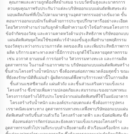
คุณภาพและความถูกต้องที่สม่ำเสมอ ระบบวัดขั้นสูงและมาตรการ
ควบคุมคุณภาพรับประกันว่าแต่ละบริษัทออกแบบแผ่นดัดพิเศษจะส่ง
มอบผลิตภัณฑ์ที่เป็นไปตามมาตรฐานอุตสาหกรรมอย่างเข้มงวด ขั้น
ตอนการออกแบบมักเริ่มต้นด้วยการประชุมปรึกษาหารืออย่างละเอียด
โดยวิศวกรทำงานร่วมกับลูกค้าเพื่อทำความเข้าใจข้อกำหนดโครงการ
ข้อจำกัดของวัสดุ และความคาดหวังด้านประสิทธิภาพ บริษัทออกแบบ
แผ่นดัดพิเศษยุคใหม่ใช้ซอฟต์แวร์จำลองขั้นสูงเพื่อทำนายพฤติกรรม
ของวัสดุระหว่างกระบวนการดัด ลดของเสีย และเพิ่มประสิทธิภาพการ
ผลิต บริการเฉพาะทางเหล่านี้มีการประยุกต์ใช้ในหลายอุตสาหกรรม
เช่น อวกาศ ยานยนต์ การก่อสร้าง วิศวกรรมทางทะเล และการผลิต
อุตสาหกรรม ในงานด้านอากาศยาน บริษัทออกแบบแผ่นดัดพิเศษสร้าง
ชิ้นส่วนโครงสร้างน้ำหนักเบา ซึ่งต้องทนต่อสภาพแวดล้อมสุดขั้ว ขณะ
ที่ยังคงรักษามิติที่แม่นยำ ผู้ผลิตรถยนต์พึ่งพาบริการเหล่านี้ในการผลิต
ชิ้นส่วนแชสซีตามสั่ง แผ่นตัวถัง และชิ้นส่วนเสริมความแข็งแรง
โครงสร้าง ซึ่งช่วยเพิ่มความปลอดภัยและสมรรถนะของยานพาหนะ
โครงการก่อสร้างได้รับประโยชน์จากแผ่นดัดพิเศษที่ใช้ในผนังอาคาร
โครงสร้างรับน้ำหนัก และองค์ประกอบตกแต่ง ซึ่งต้องการรูปทรง
เรขาคณิตเฉพาะทาง อุตสาหกรรมทางทะเลพึ่งพาบริษัทออกแบบแผ่น
ดัดพิเศษสำหรับชิ้นส่วนตัวเรือ โครงสร้างดาดฟ้า และข้อต่อพิเศษ ซึ่ง
ต้องทนต่อการกัดกร่อนและยังคงความแข็งแรงของโครงสร้าง
อุตสาหกรรมทั่วไปรวมถึงระบบลำเลียงตามสั่ง ตัวเรือนเครื่องจักร และ