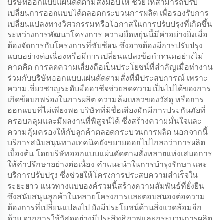
บริษัทออกแบบแผ่นดัดตามสั่งมอบให้ ช่วยให้สามารถปรับ
เปลี่ยนการออกแบบได้ตลอดกระบวนการผลิต เพื่อรองรับการ
เปลี่ยนแปลงทางวิศวกรรมหรือโอกาสในการปรับปรุงที่เกิดขึ้น
ระหว่างการพัฒนาโครงการ ความยืดหยุ่นนี้มีค่าอย่างยิ่งเมื่อ
ต้องจัดการกับโครงการที่ซับซ้อน ซึ่งอาจต้องมีการปรับปรุง
แบบอย่างต่อเนื่องหรือมีการเปลี่ยนแปลงข้อกำหนดอย่างไม่
คาดคิด การลดความเสี่ยงถือเป็นประโยชน์ที่สำคัญเมื่อทำงาน
ร่วมกับบริษัทออกแบบแผ่นดัดตามสั่งที่มีประสบการณ์ เพราะ
ความเชี่ยวชาญระดับมืออาชีจช่วยลดความเป็นไปได้ของการ
เกิดข้อบกพร่องในการผลิต ความล้มเหลวของวัสดุ หรือการ
ออกแบบที่ไม่เพียงพอ บริษัทที่มีชื่อเสียงมักมีการประกันภัยที่
ครอบคลุมและมีผลงานที่พิสูจน์ได้ ซึ่งสร้างความมั่นใจและ
ความคุ้มครองให้กับลูกค้าตลอดกระบวนการผลิต นอกจากนี้
บริการสนับสนุนทางเทคนิคยังขยายออกไปไกลกว่าการผลิต
เบื้องต้น โดยบริษัทออกแบบแผ่นดัดตามสั่งหลายแห่งเสนอการ
ให้คำปรึกษาอย่างต่อเนื่อง คำแนะนำในการบำรุงรักษา และ
บริการปรับปรุง ซึ่งช่วยให้โครงการประสบความสำเร็จใน
ระยะยาว แนวทางแบบองค์รวมนี้สร้างความสัมพันธ์ที่ยั่งยืน
ซึ่งสนับสนุนลูกค้าในหลายโครงการและตอบสนองต่อความ
ต้องการที่เปลี่ยนแปลงไป ยังมีประโยชน์ด้านสิ่งแวดล้อมอีก
ด้วย จากการใช้วัสดุอย่างมีประสิทธิภาพและกระบวนการผลิต