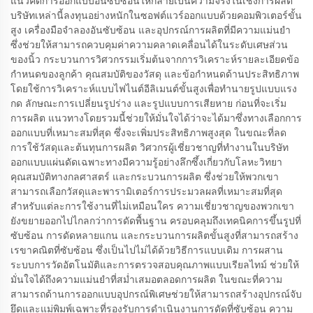
แนวคิดการออกแบบอันซับซ้อนให้กลายเป็นความจริงในเชิงการผลิต
บริษัทเหล่านี้ลงทุนอย่างหนักในซอฟต์แวร์ออกแบบด้วยคอมพิวเตอร์ขั้น
สูง เครื่องมือจำลองอันซับซ้อน และอุปกรณ์การผลิตที่มีความแม่นยำ
ซึ่งช่วยให้สามารถควบคุมค่าความคลาดเคลื่อนได้ในระดับเศษส่วน
ของนิ้ว กระบวนการวิศวกรรมเริ่มต้นจากการวิเคราะห์รายละเอียดข้อ
กำหนดของลูกค้า คุณสมบัติของวัสดุ และข้อกำหนดด้านประสิทธิภาพ
โดยใช้การวิเคราะห์แบบไฟไนต์อีลิเมนต์ขั้นสูงเพื่อทำนายรูปแบบแรง
กด ลักษณะการเปลี่ยนรูปร่าง และรูปแบบการเสียหาย ก่อนที่จะเริ่ม
การผลิต แนวทางโดยรวมนี้ช่วยให้มั่นใจได้ว่าจะได้มาซึ่งทางเลือกการ
ออกแบบที่เหมาะสมที่สุด ซึ่งจะเพิ่มประสิทธิภาพสูงสุด ในขณะที่ลด
การใช้วัสดุและต้นทุนการผลิต วิศวกรผู้เชี่ยวชาญที่ทำงานในบริษัท
ออกแบบแผ่นดัดเฉพาะทางมีความรู้อย่างลึกซึ้งเกี่ยวกับโลหะวิทยา
คุณสมบัติทางกลศาสตร์ และกระบวนการผลิต ซึ่งช่วยให้พวกเขา
สามารถเลือกวัสดุและพารามิเตอร์การประมวลผลที่เหมาะสมที่สุด
สำหรับแต่ละการใช้งานที่ไม่เหมือนใคร ความเชี่ยวชาญของพวกเขา
ยังขยายออกไปไกลกว่าการดัดพื้นฐาน ครอบคลุมถึงเทคนิคการขึ้นรูปที่
ซับซ้อน การดัดหลายแกน และกระบวนการผลิตขั้นสูงที่สามารถสร้าง
เรขาคณิตที่ซับซ้อน ซึ่งเป็นไปไม่ได้ด้วยวิธีการแบบเดิม การผสาน
ระบบการวัดอัตโนมัติและการตรวจสอบคุณภาพแบบเรียลไทม์ ช่วยให้
มั่นใจได้ถึงความแม่นยำที่สม่ำเสมอตลอดการผลิต ในขณะที่ความ
สามารถด้านการออกแบบอุปกรณ์พิเศษช่วยให้สามารถสร้างอุปกรณ์จับ
ยึดและแม่พิมพ์เฉพาะที่รองรับการดำเนินงานการดัดที่ซับซ้อน ความ