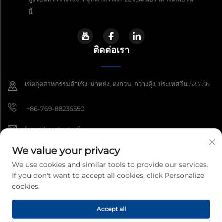
นี้
ติดต่อเรา
เขตอุตสาหกรรมด้าเชิง, ม่าหย่ง, ตงกวน, กวางตุ้ง, ประเทศจีน 523136
+86-769-88236550
[email protected]
We value your privacy
We use cookies and similar tools to provide our services.
ลิขสิทธิ์ © 2026 บริษัท กวางตุ้งใต้จีน เฮ่าอี้อิเล็กทรอนิกส์ เทคโนโลยีการวัดค่าทาง
If you don't want to accept all cookies, click Personalize
ไฟฟ้า จำกัด สงวนสิทธิ์ทุกประการ
นโยบายความเป็นส่วนตัว
cookies.
Accept all