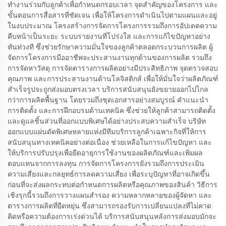
ทำงานร่วมกับลูกค้าเพื่อกำหนดกรอบเวลา จุดสำคัญของโครงการ และ
ขั้นตอนการสื่อสารที่ชัดเจน เพื่อให้โครงการดำเนินไปตามแผนและอยู่
ในงบประมาณ โครงสร้างการจัดการโครงการรวมถึงการอัปเดตความ
คืบหน้าเป็นระยะ ระบบรายงานที่โปร่งใส และการแก้ไขปัญหาอย่าง
ทันท่วงที ซึ่งช่วยรักษาความมั่นใจของลูกค้าตลอดกระบวนการผลิต ผู้
จัดการโครงการมืออาชีพจะประสานงานทุกด้านของการผลิต รวมถึง
การจัดหาวัสดุ การจัดตารางการผลิตอย่างมีประสิทธิภาพ จุดตรวจสอบ
คุณภาพ และการประสานงานด้านโลจิสติกส์ เพื่อให้มั่นใจว่าผลิตภัณฑ์
สำเร็จรูปจะถูกส่งมอบตรงเวลา บริการสนับสนุนยังขยายออกไปไกล
กว่าการผลิตพื้นฐาน โดยรวมถึงชุดเอกสารอย่างสมบูรณ์ คำแนะนำ
การติดตั้ง และการฝึกอบรมด้านเทคนิค ซึ่งช่วยให้ลูกค้าสามารถติดตั้ง
และดูแลชิ้นส่วนที่ออกแบบพิเศษได้อย่างประสบความสำเร็จ บริษัท
ออกแบบแผ่นดัดพิเศษหลายแห่งมีทีมบริการลูกค้าเฉพาะกิจที่ให้การ
สนับสนุนทางเทคนิคอย่างต่อเนื่อง ช่วยเหลือในการแก้ไขปัญหา และ
ให้บริการปรับปรุงเพื่อยืดอายุการใช้งานของผลิตภัณฑ์และเพิ่มผล
ตอบแทนจากการลงทุน การจัดการโครงการยังรวมถึงการประเมิน
ความเสี่ยงและกลยุทธ์การลดความเสี่ยง เพื่อระบุปัญหาที่อาจเกิดขึ้น
ก่อนที่จะส่งผลกระทบต่อกำหนดการผลิตหรือคุณภาพของสินค้า วิธีการ
เชิงรุกนี้รวมถึงการวางแผนสำรอง ความหลากหลายของผู้จัดหา และ
ตารางการผลิตที่ยืดหยุ่น ซึ่งสามารถรองรับการเปลี่ยนแปลงที่ไม่คาด
คิดหรือความต้องการเร่งด่วนได้ บริการสนับสนุนหลังการส่งมอบมักจะ