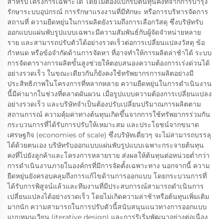
สำหรับโครงการเฉพาะได้ โดยไม่ต้องแบกรับต้นทุนคงที่จากการบำรุง
รักษาระบบอุปกรณ์ การรักษาแรงงานที่มีทักษะ หรือการบริหารจัดการ
สถานที่ ความยืดหยุ่นในการผลิตยังรวมถึงการเลือกวัสดุ ซึ่งบริษัทรับ
ออกแบบแผ่นพับรูปแบบเฉพาะมีความสัมพันธ์กับผู้จัดจำหน่ายหลาย
ราย และสามารถปรับตัวได้อย่างรวดเร็วต่อการเปลี่ยนแปลงวัสดุ ข้อ
กำหนด หรือข้อจำกัดด้านการจัดหา ที่อาจทำให้การผลิตล่าช้าได้ ระบบ
การจัดตารางการผลิตขั้นสูงช่วยให้ตอบสนองความต้องการเร่งด่วนได้
อย่างรวดเร็ว ในขณะเดียวกันก็ยังคงใช้ทรัพยากรการผลิตอย่างมี
ประสิทธิภาพในโครงการที่หลากหลาย ความยืดหยุ่นในการดำเนินงาน
นี้มีค่ามากในช่วงที่ตลาดผันผวน เมื่อรูปแบบความต้องการเปลี่ยนแปลง
อย่างรวดเร็ว และบริษัทจำเป็นต้องปรับเปลี่ยนปริมาณการผลิตตาม
สถานการณ์ ความคุ้มค่าทางต้นทุนเกิดขึ้นจากการใช้ทรัพยากรร่วมกัน
กระบวนการที่ได้รับการปรับให้เหมาะสม และประโยชน์จากขนาด
เศรษฐกิจ (economies of scale) ซึ่งบริษัทเดี่ยวๆ จะไม่สามารถบรรลุ
ได้ด้วยตนเอง บริษัทรับออกแบบแผ่นพับรูปแบบเฉพาะกระจายต้นทุน
คงที่ไปยังลูกค้าและโครงการหลายราย ส่งผลให้ต้นทุนต่อหน่วยต่ำกว่า
การดำเนินงานภายในองค์กรที่มีการจัดตั้งเฉพาะทาง นอกจากนี้ ความ
ยืดหยุ่นยังครอบคลุมถึงการแก้ไขด้านการออกแบบ โดยกระบวนการที่
ได้รับการพิสูจน์แล้วและทีมงานที่มีประสบการณ์สามารถดำเนินการ
เปลี่ยนแปลงได้อย่างรวดเร็ว โดยไม่เกิดความล่าช้าหรือต้นทุนเพิ่มเติม
มากนัก ความสามารถในการปรับตัวนี้สนับสนุนแนวทางการออกแบบ
แบบหมุนเวียน (iterative design) และการริเริ่มพัฒนาอย่างต่อเนื่อง