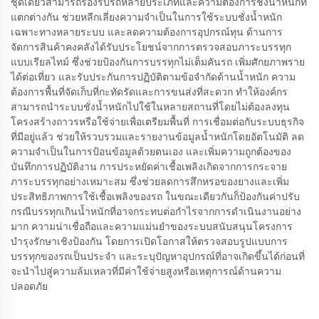
ชุดเดียวสามารถรองรับรถหลายประเภทและความต้องการชั่งน้ำหนักที่
แตกต่างกัน ช่วยหลีกเลี่ยงความจำเป็นในการใช้ระบบชั่งน้ำหนัก
เฉพาะทางหลายระบบ และลดความต้องการอุปกรณ์ทุน ด้านการ
จัดการสินค้าคงคลังได้รับประโยชน์จากการตรวจสอบภาระบรรทุก
แบบเรียลไทม์ ซึ่งช่วยป้องกันการบรรทุกไม่เต็มคันรถ เพิ่มศักยภาพราย
ได้ต่อเที่ยว และรับประกันการปฏิบัติตามข้อจำกัดด้านน้ำหนัก ความ
ต้องการพื้นที่จัดเก็บที่กะทัดรัดและการขนส่งที่สะดวก ทำให้องค์กร
สามารถนำระบบชั่งน้ำหนักไปใช้ในหลายสถานที่โดยไม่ต้องลงทุน
โครงสร้างถาวรหรือใช้จ่ายเพื่อเตรียมพื้นที่ การเชื่อมต่อกับระบบธุรกิจ
ที่มีอยู่แล้ว ช่วยให้รวบรวมและรายงานข้อมูลน้ำหนักโดยอัตโนมัติ ลด
ความจำเป็นในการป้อนข้อมูลด้วยตนเอง และเพิ่มความถูกต้องของ
บันทึกการปฏิบัติงาน การประหยัดค่าเชื้อเพลิงเกิดจากการกระจาย
ภาระบรรทุกอย่างเหมาะสม ซึ่งช่วยลดการสึกหรอของยางและเพิ่ม
ประสิทธิภาพการใช้เชื้อเพลิงของรถ ในขณะเดียวกันก็ป้องกันค่าปรับ
กรณีบรรทุกเกินน้ำหนักที่อาจกระทบต่อกำไรจากการดำเนินงานอย่าง
มาก ความน่าเชื่อถือและความแม่นยำของระบบสนับสนุนโครงการ
บำรุงรักษาเชิงป้องกัน โดยการเปิดโอกาสให้ตรวจสอบรูปแบบการ
บรรทุกของรถเป็นประจำ และระบุปัญหาอุปกรณ์ที่อาจเกิดขึ้นได้ก่อนที่
จะนำไปสู่ความล้มเหลวที่มีค่าใช้จ่ายสูงหรือเหตุการณ์ด้านความ
ปลอดภัย