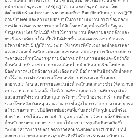
ประกันคุณภาพ ฟังก์ชันการบันทึกข้อมูลอย่างละเอียดจะบันทึกค่าน้ำ
หนักพร้อมข้อมูลเวลา รหัสผู้ปฏิบัติงาน และข้อมูลตำแหน่งโดย
อัตโนมัติ สร้างเส้นทางการตรวจสอบที่ละเอียดเพื่อสนับสนุนการปฏิบัติ
ตามข้อบังคับและความรับผิดชอบในการดำเนินงาน การเชื่อมต่อกับ
ซอฟต์แวร์จัดการกองยานช่วยให้อัปโหลดข้อมูลน้ำหนักไปยังฐาน
ข้อมูลกลางโดยอัตโนมัติ ช่วยให้การรายงานเพื่อความสอดคล้องและ
การวิเคราะห์แนวโน้มเป็นไปได้ง่ายขึ้น และลดภาระงานด้านการ
บริหารสำหรับผู้ปฏิบัติงาน ระบบให้เอกสารที่ชัดเจนของน้ำหนักเพลา
แต่ละตัวและน้ำหนักรวมของยานพาหนะ สนับสนุนการวิเคราะห์การก
ระจายของน้ำหนักบรรทุกตามข้อกำหนดด้านการขนส่งและขีดจำกัด
น้ำหนักสำหรับสะพาน การแจ้งเตือนน้ำหนักเกินแบบเรียลไทม์ช่วย
ป้องกันการละเมิดด้วยการแจ้งเตือนทันทีเมื่อมีการเกินขีดจำกัดน้ำหนัก
ทำให้สามารถดำเนินการแก้ไขก่อนที่ยานพาหนะจะเข้าสู่ถนน
สาธารณะ ลักษณะพกพาของแผ่นชั่งน้ำหนักเพลากลางช่วยให้สามารถ
ตรวจสอบความสอดคล้องได้ที่สถานที่ของลูกค้า สถานที่บรรทุกสินค้า
และสถานที่ทำงาน สนับสนุนการจัดการน้ำหนักอย่างรุกเร้า แทนที่จะ
รอลงโทษหลังเกิดเหตุ ความสามารถขั้นสูงในการออกรายงานสามารถ
สร้างรายงานการปฏิบัติตามข้อบังคับที่ปรับแต่งได้ในรูปแบบที่พร้อม
สำหรับการส่งให้หน่วยงานกำกับดูแล รวมถึงการวิเคราะห์สถิติข้อมูล
น้ำหนักกองยานและการระบุแนวโน้มการบรรทุกเกินที่อาจเกิดขึ้น
ระบบยังคงรักษารอยต่อของการวัดค่าผ่านขั้นตอนการปรับเทียบที่มี
เอกสารประกอบและมาตรฐานอ้างอิงที่ได้รับการรับรอง สนับสนุน