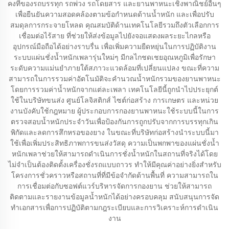
คงที่ของรถบรรทุก รถพ่วง รถโดยสาร และยานพาหนะเชิงพาณิชย์อื่นๆ
เพื่อยืนยันความสอดคล้องตามข้อกำหนดด้านน้ำหนัก และเพื่อปรับ
สมดุลการกระจายโหลด คุณสมบัติด้านเทคโนโลยีรวมถึงตัวเลือกการ
เชื่อมต่อไร้สาย ที่ช่วยให้ส่งข้อมูลไปยังจอแสดงผลระยะไกลหรือ
อุปกรณ์มือถือได้อย่างราบรื่น เพื่อเพิ่มความยืดหยุ่นในการปฏิบัติงาน
ระบบแผ่นชั่งน้ำหนักเพลารุ่นใหม่ๆ มีกลไกชดเชยอุณหภูมิเพื่อรักษา
ระดับความแม่นยำภายใต้สภาวะแวดล้อมที่เปลี่ยนแปลง ขณะที่ความ
สามารถในการรวมค่าอัตโนมัติจะคำนวณน้ำหนักรวมของยานพาหนะ
โดยการรวมค่าน้ำหนักจากแต่ละเพลา เทคโนโลยีนี้ถูกนำไปประยุกต์
ใช้ในบริษัทขนส่ง ศูนย์โลจิสติกส์ ไซต์ก่อสร้าง การเกษตร และหน่วย
งานบังคับใช้กฎหมาย ผู้ประกอบการกองยานพาหนะใช้ระบบนี้ในการ
ตรวจสอบน้ำหนักประจำวันเพื่อป้องกันการถูกปรับจากการบรรทุกเกิน
พิกัดและลดการสึกหรอของยาง ในขณะที่บริษัทก่อสร้างนำระบบนี้มา
ใช้เพื่อเพิ่มประสิทธิภาพการขนส่งวัสดุ ความเป็นพกพาของแผ่นชั่งน้ำ
หนักเพลาช่วยให้สามารถดำเนินการชั่งน้ำหนักในสถานที่จริงได้โดย
ไม่จำเป็นต้องติดตั้งเครื่องชั่งรถแบบถาวร ทำให้มีคุณค่าอย่างยิ่งสำหรับ
โครงการชั่วคราวหรือสถานที่ที่มีข้อจำกัดด้านพื้นที่ ความสามารถใน
การเชื่อมต่อกับซอฟต์แวร์บริหารจัดการกองยาน ช่วยให้สามารถ
ติดตามและรายงานข้อมูลน้ำหนักได้อย่างครอบคลุม สนับสนุนการจัด
ทำเอกสารเพื่อการปฏิบัติตามกฎระเบียบและการวิเคราะห์การดำเนิน
งาน