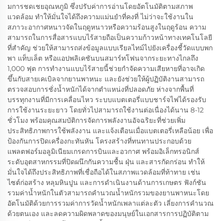
มการชดเชยอุณหภูมิ ซึ่งปรับค่าการอ่านโดยอัตโนมัติตามสภาพ
แวดล้อม ทำให้มั่นใจได้ถึงความแม่นยำที่คงที่ ไม่ว่าจะใช้งานใน
สภาวะอากาศหนาวจัดในฤดูหนาวหรือความร้อนสูงในฤดูร้อน ความ
สามารถในการสื่อสารแบบไร้สายถือเป็นความก้าวหน้าทางเทคโนโลยี
ที่สำคัญ ช่วยให้สามารถส่งข้อมูลแบบเรียลไทม์ไปยังเครื่องชี้วัดแบบพก
พา แท็บเล็ต หรือแอปพลิเคชันบนสมาร์ทโฟนจากระยะทางไกลถึง
1,000 ฟุต การทำงานแบบไร้สายนี้ช่วยกำจัดความเสียหายที่อาจเกิด
ขึ้นกับสายเคเบิลจากยานพาหนะ และยังช่วยให้ผู้ปฏิบัติงานสามารถ
ตรวจสอบการชั่งน้ำหนักได้จากตำแหน่งที่ปลอดภัย ห่างจากพื้นที่
บรรทุกงานที่มีการเคลื่อนไหว ระบบแบตเตอรี่แบบชาร์จไฟได้รองรับ
การใช้งานระยะยาว โดยทั่วไปสามารถใช้งานต่อเนื่องได้นาน 8-12
ชั่วโมง พร้อมคุณสมบัติการจัดการพลังงานอัจฉริยะที่ช่วยเพิ่ม
ประสิทธิภาพการใช้พลังงาน และแจ้งเตือนเมื่อแบตเตอรี่เหลือน้อย เพื่อ
ป้องกันการปิดเครื่องกะทันหัน โครงสร้างที่ทนทานประกอบด้วย
แพลตฟอร์มอลูมิเนียมเกรดการบินและอวกาศ พร้อมอิเล็กทรอนิกส์
ระดับอุตสาหกรรมที่ปิดผนึกกันความชื้น ฝุ่น และสารกัดกร่อน ทำให้
มั่นใจได้ถึงประสิทธิภาพที่เชื่อถือได้ในสภาพแวดล้อมที่ท้าทาย เช่น
ไซต์ก่อสร้าง หลุมหินปูน และการดำเนินงานด้านการเกษตร ฟังก์ชัน
รวมค่าน้ำหนักในตัวสามารถคำนวณน้ำหนักรวมของยานพาหนะโดย
อัตโนมัติด้วยการรวมค่าการวัดน้ำหนักเพลาแต่ละตัว เลี่ยงการคำนวณ
ด้วยตนเอง และลดความผิดพลาดของมนุษย์ในเอกสารการปฏิบัติตาม