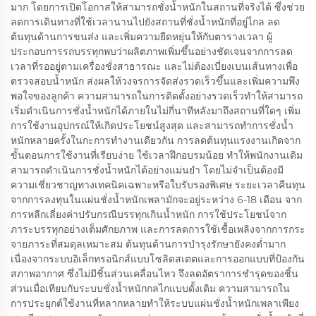
มาก โดยการเปิดโอกาสให้สามารถชั่งน้ำหนักในสถานที่จริงได้ ซึ่งช่วย
ลดการเดินทางที่ใช้เวลานานไปยังสถานที่ชั่งน้ำหนักที่อยู่ไกล ลด
ต้นทุนด้านการขนส่ง และเพิ่มความยืดหยุ่นให้กับตารางเวลา ผู้
ประกอบการรถบรรทุกพบว่าผลิตภาพเพิ่มขึ้นอย่างชัดเจนจากการลด
เวลาที่รออยู่ตามเครื่องชั่งสาธารณะ และไม่ต้องเบี่ยงเบนเส้นทางเพื่อ
ตรวจสอบน้ำหนัก ส่งผลให้วงจรการจัดส่งรวดเร็วขึ้นและเพิ่มความพึง
พอใจของลูกค้า ความสามารถในการติดตั้งอย่างรวดเร็วทำให้สามารถ
เริ่มดำเนินการชั่งน้ำหนักได้ภายในไม่กี่นาทีหลังมาถึงสถานที่ใดๆ เพิ่ม
การใช้งานอุปกรณ์ให้เกิดประโยชน์สูงสุด และสามารถทำการชั่งน้ำ
หนักหลายครั้งในกะการทำงานเดียวกัน การลดต้นทุนแรงงานเกิดจาก
ขั้นตอนการใช้งานที่เรียบง่าย ใช้เวลาฝึกอบรมน้อย ทำให้พนักงานเดิม
สามารถดำเนินการชั่งน้ำหนักได้อย่างแม่นยำ โดยไม่จำเป็นต้องมี
ความเชี่ยวชาญทางเทคนิคเฉพาะหรือใบรับรองพิเศษ ระยะเวลาคืนทุน
จากการลงทุนในแผ่นชั่งน้ำหนักเพลามักจะอยู่ระหว่าง 6-18 เดือน จาก
การหลีกเลี่ยงค่าปรับกรณีบรรทุกเกินน้ำหนัก การใช้ประโยชน์จาก
ภาระบรรทุกอย่างเต็มศักยภาพ และการลดการใช้เชื้อเพลิงจากการกระ
จายภาระที่สมดุลเหมาะสม ต้นทุนด้านการบำรุงรักษายังคงต่ำมาก
เนื่องจากระบบอิเล็กทรอนิกส์แบบโซลิดสเตตและการออกแบบที่ป้องกัน
สภาพอากาศ ซึ่งไม่มีชิ้นส่วนเคลื่อนไหว จึงลดอัตราการชำรุดของชิ้น
ส่วนเมื่อเทียบกับระบบชั่งน้ำหนักกลไกแบบดั้งเดิม ความสามารถใน
การประยุกต์ใช้งานที่หลากหลายทำให้ระบบแผ่นชั่งน้ำหนักเพลาเพียง