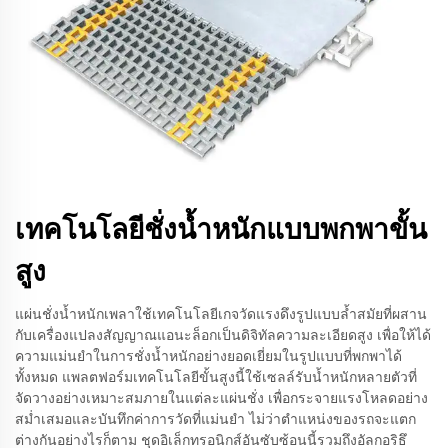
เทคโนโลยีชั่งน้ำหนักแบบพกพาขั้น
สูง
แผ่นชั่งน้ำหนักเพลาใช้เทคโนโลยีเกจวัดแรงดึงรูปแบบล้ำสมัยที่ผสาน
กับเครื่องแปลงสัญญาณแอนะล็อกเป็นดิจิทัลความละเอียดสูง เพื่อให้ได้
ความแม่นยำในการชั่งน้ำหนักอย่างยอดเยี่ยมในรูปแบบที่พกพาได้
ทั้งหมด แพลตฟอร์มเทคโนโลยีขั้นสูงนี้ใช้เซลล์รับน้ำหนักหลายตัวที่
จัดวางอย่างเหมาะสมภายในแต่ละแผ่นชั่ง เพื่อกระจายแรงโหลดอย่าง
สม่ำเสมอและบันทึกค่าการวัดที่แม่นยำ ไม่ว่าตำแหน่งของรถจะแตก
ต่างกันอย่างไรก็ตาม ชุดอิเล็กทรอนิกส์อันซับซ้อนนี้รวมถึงอัลกอริธึ