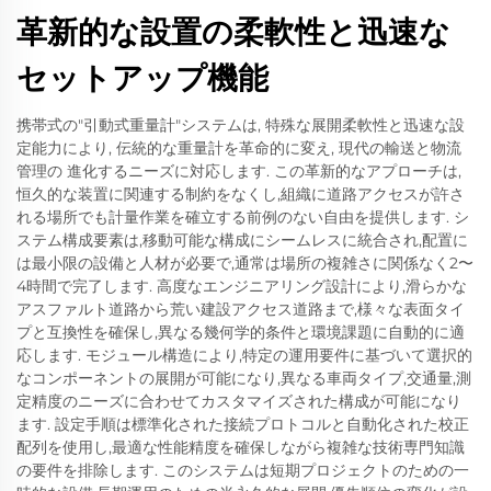
革新的な設置の柔軟性と迅速な
セットアップ機能
携帯式の"引動式重量計"システムは, 特殊な展開柔軟性と迅速な設
定能力により, 伝統的な重量計を革命的に変え, 現代の輸送と物流
管理の 進化するニーズに対応します. この革新的なアプローチは,
恒久的な装置に関連する制約をなくし,組織に道路アクセスが許さ
れる場所でも計量作業を確立する前例のない自由を提供します. シ
ステム構成要素は,移動可能な構成にシームレスに統合され,配置に
は最小限の設備と人材が必要で,通常は場所の複雑さに関係なく2〜
4時間で完了します. 高度なエンジニアリング設計により,滑らかな
アスファルト道路から荒い建設アクセス道路まで,様々な表面タイ
プと互換性を確保し,異なる幾何学的条件と環境課題に自動的に適
応します. モジュール構造により,特定の運用要件に基づいて選択的
なコンポーネントの展開が可能になり,異なる車両タイプ,交通量,測
定精度のニーズに合わせてカスタマイズされた構成が可能になり
ます. 設定手順は標準化された接続プロトコルと自動化された校正
配列を使用し,最適な性能精度を確保しながら複雑な技術専門知識
の要件を排除します. このシステムは短期プロジェクトのための一