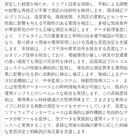
安定した精度が保たれ、ドリフト誤差を排除し、手動による調整
や頻繁な再校正が不要で測定の信頼性を維持します。環境補正ア
ルゴリズムは、温度変化、路面状態、大気圧の変動などセンサー
性能に影響を与える可能性のある要因を補正し、多様な気候条件
や季節変化の中でも正確な測定を保証します。データ処理速度に
より、リアルタイムでの重量算出と即時の法令遵守確認が可能と
なり、取り締まり用途や運用管理における迅速な意思決定を支援
します。本技術は、ノイズ干渉や異常信号を除去する高度なフィ
ルタリング技術を統合しており、電磁環境が厳しい状況や交通量
の多い場面でも測定の完全性を保持します。品質保証プロトコル
はシステムの性能を継続的に監視し、潜在的な測定異常を運用結
果に影響が出る前に自動的に検出し修正します。無線によるデー
タ伝送機能により、中央監視システム、移動型指揮ユニット、ま
たは管理用データベースとの即時情報共有が可能となり、既存の
運用インフラとのシームレスな統合を実現します。この高精度技
術は、乗用車から特殊構成の大型商用車まで、さまざまな車両タ
イプに対応する複数の測定モードをサポートしています。高度な
ソフトウェアインターフェースは直感的な操作機能と包括的なデ
ータ分析ツールを提供し、生データを実践的な運用インテリジェ
ンスへと変換することで、多様な用途や組織の要件に応じた的確
な意思決定と戦略的計画立案を支援します。