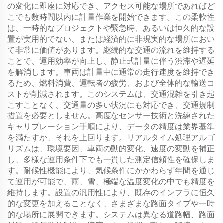
の変化に即座に対応でき、アクセス可能な場所であればど
こでも数時間以内に計量作業を開始できます。この柔軟性
は、一時的なプロジェクトや緊急時、あるいは恒久的な設
置が実用的でない、または経済的に非現実的な場所におい
て非常に価値があります。継続的な交通の流れを維持する
ことで、運用効率が向上し、静止式計量に伴う渋滞や遅延
を解消します。車両は計量中に通常の走行速度を維持でき
るため、燃料消費、運転者の疲労、および全体的な輸送コ
ストが削減されます。このシステムは、交通混雑を引き起
こすことなく、交通量の多い状況にも対応でき、交通規制
措置を必要としません。高度なセンサー技術と洗練された
キャリブレーション手順により、データの精度は業界基準
を満たすか、それを上回ります。リアルタイム処理アルゴ
リズムは、環境要因、車両の動的変化、速度の変動を補正
し、多様な運用条件下でも一貫した測定信頼性を確保しま
す。耐候性機能により、気候条件にかかわらず年間を通じ
て運用が可能で、雨、雪、極端な温度変化の中でも精度を
維持します。設置の汎用性により、既存のインフラに恒久
的な変更を加えることなく、さまざまな路面タイプや一時
的な場所に展開できます。システムは異なる道路幅、路面