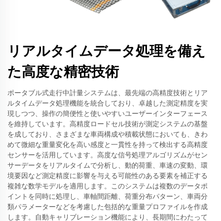
リアルタイムデータ処理を備え
た高度な精密技術
ポータブル式走行中計量システムは、最先端の高精度技術とリア
ルタイムデータ処理機能を統合しており、卓越した測定精度を実
現しつつ、操作の簡便性と使いやすいユーザーインターフェース
を維持しています。高精度ロードセル技術が測定システムの基盤
を成しており、さまざまな車両構成や積載状態においても、きわ
めて微細な重量変化を高い感度と一貫性を持って検出する高精度
センサーを活用しています。高度な信号処理アルゴリズムがセン
サーデータをリアルタイムで分析し、動的荷重、車速の変動、環
境要因など測定精度に影響を与える可能性のある要素を補正する
複雑な数学モデルを適用します。このシステムは複数のデータポ
イントを同時に処理し、車軸間距離、荷重分布パターン、車両分
類パラメーターなどを考慮した包括的な重量プロファイルを作成
します。自動キャリブレーション機能により、長期間にわたって