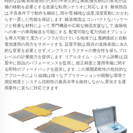
時的な設備,長期運用のための半永久的な展開,優先順位の変化が設
備の移動を必要とする急速な転用シナリオに対応します. 耐候部品
は,不良条件下で動作を継続し,雨や雪,極端な温度,湿度変動にかかわ
らず一貫した性能を保証します. 輸送物流は,コンパクトなパッケー
ジと軽量な材料によって,専門機器や広範な物流支援なしで,遠隔地
への単一の車両輸送を可能にする. 配電可能な電力供給オプション
も導入可能で,電力インフラが欠けている地域では,電網接続と自動
電池運用の両方をサポートする. 設置手順は,既存の道路表面に永久
的な変更を必要とせず,インフラストラクチャの整合性を保ち,プロ
レベルの計量能力を提供します. リアルタイム・システム診断は,設
置中に部品のパフォーマンスを監視し,校正精度と運用準備に関す
る即時のフィードバックを提供します. この展開柔軟性の包括的な
アプローチにより,組織は様々なアプリケーションや困難な環境で
測定精度とシステム信頼性の最高水準を維持しながら,変化する運
用要件に直ちに対応できます.