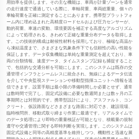
用効率を提供します。その主な機能は、車両が計量ゾーンを通常
の走行速度で通過している際に、車軸荷重、車両総重量、個々の
車輪荷重を正確に測定することにあります。携帯型プラットフォ
ーム内に埋め込まれた高精度ロードセルおよび圧力センサーが、
動的荷重、車速の変動、環境要因を補正する高度なアルゴリズム
によって処理される、きわめて正確な重量分布データを取得しま
す。この技術的構成は耐候性材料を採用しており、極端な高温か
ら凍結温度まで、さまざまな気象条件下でも信頼性の高い性能を
保証します。データ収集機能は単純な重量測定を超えており、車
両の分類情報、速度データ、タイムスタンプ記録も捕捉すること
で、包括的な交通分析を可能にします。このシステムは既存の交
通管理インフラとシームレスに統合され、無線によるデータ伝送
を介して中央監視ステーションや移動型指揮ユニットへ情報を送
信できます。設置手順は最小限の準備時間しか必要とせず、通常
は数時間で完了し、固定式設備に必要な数週間または数ヶ月の工
事期間とは対照的です。携帯型設計により、アスファルト、コン
クリート、仮設路面などさまざまな路面に対応でき、建設現場、
臨時検問所、移動式取り締まり作業に最適です。リアルタイムで
のデータ処理により即時の重量検証が可能となり、積載量の規制
遵守や交通管理に関する即時判断を実現します。このシステムは
固定式設備と同等の高精度基準を維持しつつ、機動性と迅速な展