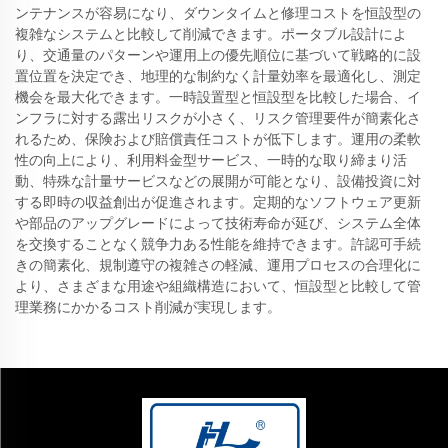
ンテナンスが容易になり、ダウンタイムと修理コストを恒設型の
複雑なシステムと比較して削減できます。ポータブル設計によ
り、交通量のパターンや運用上の優先順位に基づいて戦略的に設
置位置を決定でき、地理的な制約なく計量効率を最適化し、測定
機会を最大化できます。一時設置型と恒設型を比較した場合、イ
ンフラに対する露出リスクが小さく、リスク管理要件が簡素化さ
れるため、保険および賠償責任コストが低下します。運用の柔軟
性の向上により、利用料金型サービス、一時的な取り締まり活
動、特殊な計量サービスなどの展開が可能となり、設備投資に対
する即時の収益創出が促進されます。定期的なソフトウェア更新
や部品のアップグレードによって技術寿命が延び、システム全体
を交換することなく競争力ある性能を維持できます。許認可手続
きの簡素化、規制遵守の複雑さの軽減、運用プロセスの合理化に
より、さまざまな用途や組織構造において、恒設型と比較して管
理業務にかかるコスト削減が実現します。