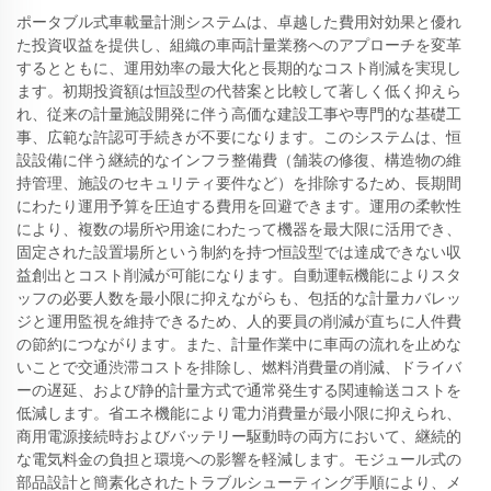
ポータブル式車載量計測システムは、卓越した費用対効果と優れ
た投資収益を提供し、組織の車両計量業務へのアプローチを変革
するとともに、運用効率の最大化と長期的なコスト削減を実現し
ます。初期投資額は恒設型の代替案と比較して著しく低く抑えら
れ、従来の計量施設開発に伴う高価な建設工事や専門的な基礎工
事、広範な許認可手続きが不要になります。このシステムは、恒
設設備に伴う継続的なインフラ整備費（舗装の修復、構造物の維
持管理、施設のセキュリティ要件など）を排除するため、長期間
にわたり運用予算を圧迫する費用を回避できます。運用の柔軟性
により、複数の場所や用途にわたって機器を最大限に活用でき、
固定された設置場所という制約を持つ恒設型では達成できない収
益創出とコスト削減が可能になります。自動運転機能によりスタ
ッフの必要人数を最小限に抑えながらも、包括的な計量カバレッ
ジと運用監視を維持できるため、人的要員の削減が直ちに人件費
の節約につながります。また、計量作業中に車両の流れを止めな
いことで交通渋滞コストを排除し、燃料消費量の削減、ドライバ
ーの遅延、および静的計量方式で通常発生する関連輸送コストを
低減します。省エネ機能により電力消費量が最小限に抑えられ、
商用電源接続時およびバッテリー駆動時の両方において、継続的
な電気料金の負担と環境への影響を軽減します。モジュール式の
部品設計と簡素化されたトラブルシューティング手順により、メ