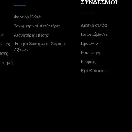
ΣΎΝΔΕΣΜΟΙ
Φορτίου Κελιά
Αρχική σελίδα
Ταχυμετρικοί Αισθητήρες
Ποιοι Είμαστε
τα
Αισθητήρες Πίεσης
Προϊόντα
Φορητά Συστήματα Ζύγισης
νικές
Αξόνων
Εφαρμογή
ισης
Ειδήσεις
 υψηλή
Epi Koinonia